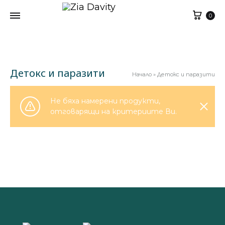
Кол
0
Детокс и паразити
Начало
»
Детокс и паразити
Не бяха намерени продукти,
отговарящи на критериите Ви.