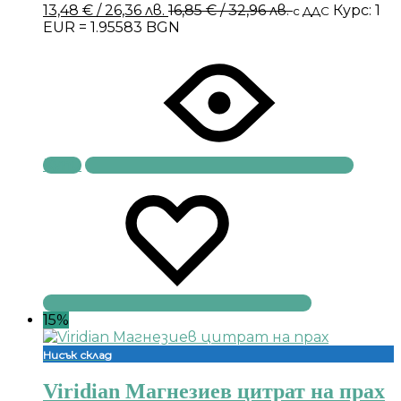
13,48
€
/ 26,36 лв.
16,85
€
/ 32,96 лв.
Курс: 1
с ДДС
EUR = 1.95583 BGN
Купи
15%
Нисък склад
Viridian Магнезиев цитрат на прах