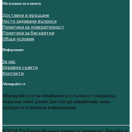
Обслужване на клиенти
Доставки и връщане
Често задавани въпроси
Политика за поверителност
Политика за бисквитки
Общи условия
Информация
За нас
Здравни съвети
Контакти
Абонирайте се
Абонирайте се за незабавна отстъпка от следваща
поръчка, плюс ранен достъп до намаления, нови
продукти и полезна информация.
©2024 Zia Davity Всички права са запазени. Дизайн и