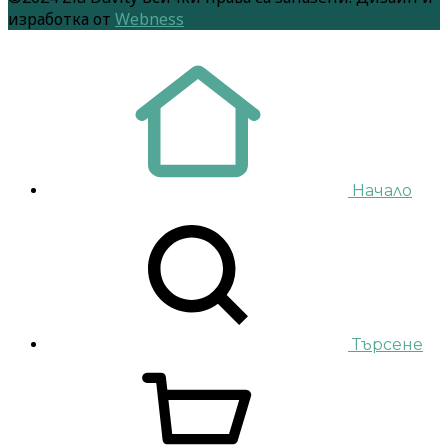
изработка от
Webness
Начало
Търсене