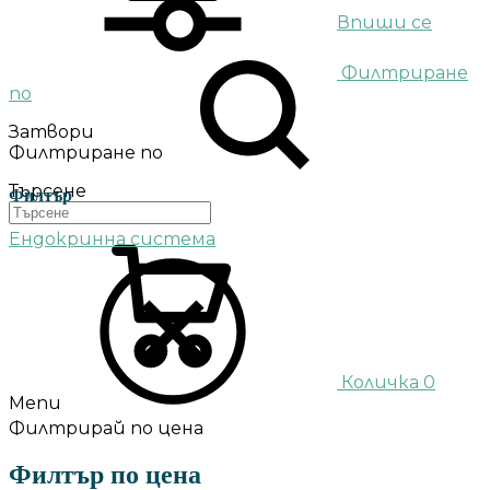
Впиши се
Филтриране
по
Затвори
Филтриране по
Търсене
Филтър
Ендокринна система
Количка
0
Menu
Филтрирай по цена
Филтър по цена