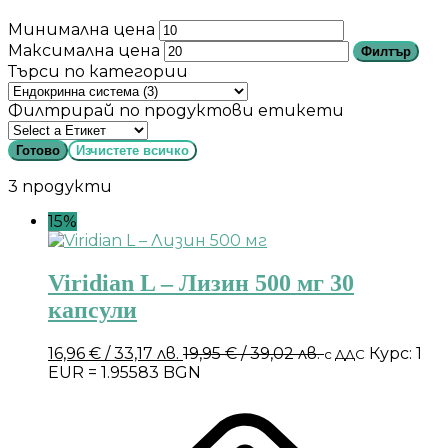
Минимална цена
Максимална цена
Филтър
Търси по категории
Филтрирай по продуктови етикети
Готово
Изчистете всичко
3 продукти
15%
Viridian L – Лизин 500 мг 30
капсули
16,96
€
/ 33,17 лв.
19,95
€
/ 39,02 лв.
Курс: 1
с ДДС
EUR = 1.95583 BGN