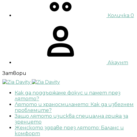
Количка
0
Акаунт
Затвори
Как да поддържаме фокус и памет през
лятото?
Лятото и храносмилането: Как да избегнем
проблемите?
Защо лятото изисква специална грижа за
зрението
Женското здраве през лятото: Баланс и
комфорт