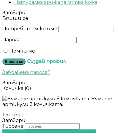
Натурална грижа за лятна кожа
Затвори
Впиши се
Потребителско име
Парола
Помни ме
Създай профил
Впиши се
Забравена парола?
Затвори
Количка
(0)
Нямате
артикули в количката.
Търсене
Затвори
Търсене