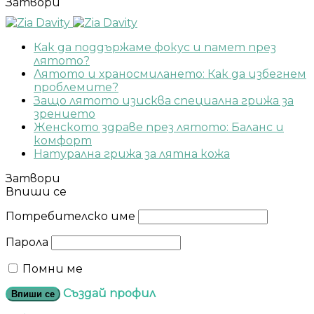
Затвори
Как да поддържаме фокус и памет през
лятото?
Лятото и храносмилането: Как да избегнем
проблемите?
Защо лятото изисква специална грижа за
зрението
Женското здраве през лятото: Баланс и
комфорт
Натурална грижа за лятна кожа
Затвори
Впиши се
Потребителско име
Парола
Помни ме
Създай профил
Впиши се