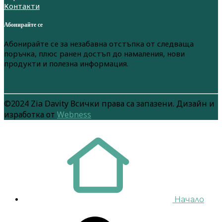
Контакти
Абонирайте се
Абонирайте се за незабавна отстъпка от следваща
поръчка, плюс ранен достъп до намаления, нови
продукти и полезна информация.
©2024 Zia Davity Всички права са запазени. Дизайн и
изработка от
Webness
Начало