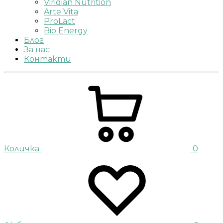
Viridian Nutrition
Arte Vita
ProLact
Bio Energy
Блог
За нас
Контакти
Количка
0