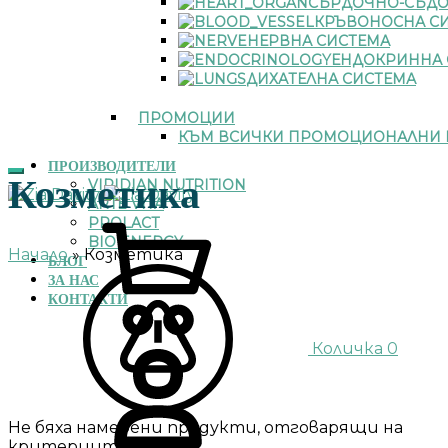
СЪРДОЧНО-СЪДО
КРЪВОНОСНА С
НЕРВНА СИСТЕМА
ЕНДОКРИННА 
ДИХАТЕЛНА СИСТЕМА
ПРОМОЦИИ
КЪМ ВСИЧКИ ПРОМОЦИОНАЛНИ 
ПРОИЗВОДИТЕЛИ
Козметика
VIRIDIAN NUTRITION
ARTE VITA
PROLACT
BIO ENERGY
Начало
»
Козметика
БЛОГ
ЗА НАС
КОНТАКТИ
Количка
0
Не бяха намерени продукти, отговарящи на
критериите Ви.