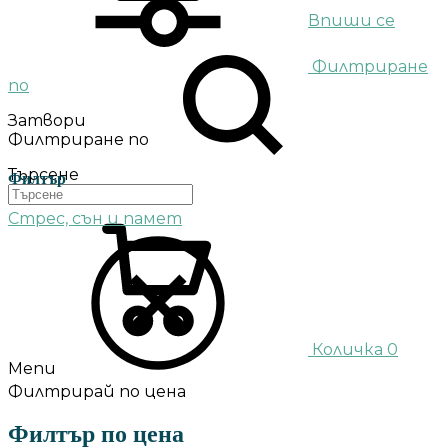
Впиши се
Филтриране
по
Затвори
Филтриране по
Търсене
Филтър
Стрес, сън и памет
Количка
0
Menu
Филтрирай по цена
Филтър по цена