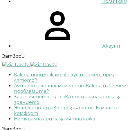
Количка
0
Акаунт
Затвори
Как да поддържаме фокус и памет през
лятото?
Лятото и храносмилането: Как да избегнем
проблемите?
Защо лятото изисква специална грижа за
зрението
Женското здраве през лятото: Баланс и
комфорт
Натурална грижа за лятна кожа
Затвори