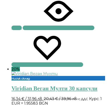
Купи
20%
Нисък склад
Viridian Веган Мулти 30 капсули
16,34
€
/ 31,96 лв.
20,43
€
/ 39,96 лв.
Курс: 1
с ДДС
EUR = 1.95583 BGN