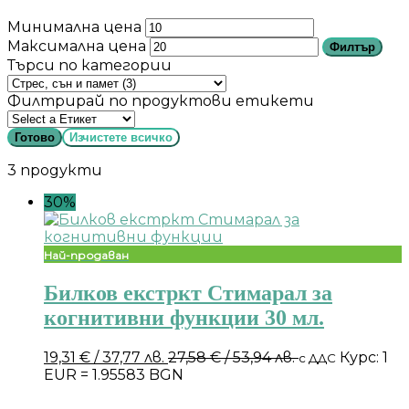
Минимална цена
Максимална цена
Филтър
Търси по категории
Филтрирай по продуктови етикети
Готово
Изчистете всичко
3 продукти
30%
Най-продаван
Билков екстркт Стимарал за
когнитивни функции 30 мл.
19,31
€
/ 37,77 лв.
27,58
€
/ 53,94 лв.
Курс: 1
с ДДС
EUR = 1.95583 BGN