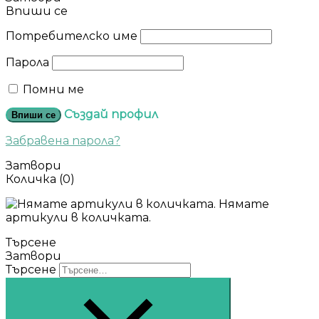
Впиши се
Потребителско име
Парола
Помни ме
Създай профил
Впиши се
Забравена парола?
Затвори
Количка
(0)
Нямате
артикули в количката.
Търсене
Затвори
Търсене