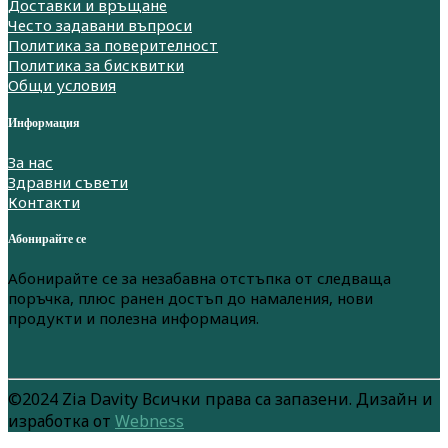
Доставки и връщане
Често задавани въпроси
Политика за поверителност
Политика за бисквитки
Общи условия
Информация
За нас
Здравни съвети
Контакти
Абонирайте се
Абонирайте се за незабавна отстъпка от следваща
поръчка, плюс ранен достъп до намаления, нови
продукти и полезна информация.
©2024 Zia Davity Всички права са запазени. Дизайн и
изработка от
Webness