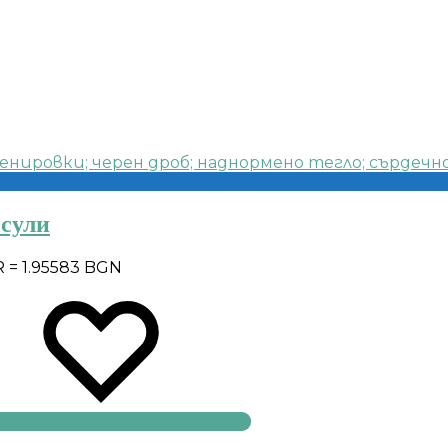
псули
R = 1.95583 BGN