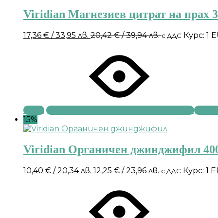
Viridian Магнезиев цитрат на прах 3
17,36
€
/ 33,95 лв.
20,42
€
/ 39,94 лв.
Курс: 1 
с ДДС
Купи
15%
Viridian Органичен джинджифил 40
10,40
€
/ 20,34 лв.
12,25
€
/ 23,96 лв.
Курс: 1 
с ДДС