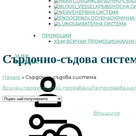
СЪРДОЧНО-СЪДО
КРЪВОНОСНА С
НЕРВНА СИСТЕМА
ЕНДОКРИННА 
ДИХАТЕЛНА СИСТЕМА
ПРОМОЦИИ
КЪМ ВСИЧКИ ПРОМОЦИОНАЛНИ 
Сърдочно-съдова систе
ЗА НАС
КОНТАКТИ
Начало
»
Сърдочно-съдова система
Всички продукти
Най-продавани
Разпродажба на
Впиши се