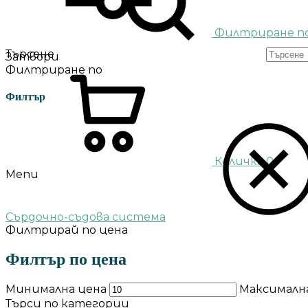
Филтриране п
Търсене
Затвори
Филтриране по
Филтър
Количка
0
Menu
Сърдочно-съдова система
Филтрирай по цена
Филтър по цена
Минимална цена
Максималн
Търси по категории