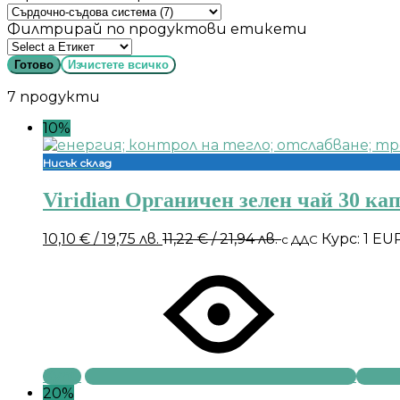
Филтрирай по продуктови етикети
Готово
Изчистете всичко
7 продукти
10%
Нисък склад
Viridian Органичен зелен чай 30 ка
10,10
€
/ 19,75 лв.
11,22
€
/ 21,94 лв.
Курс: 1 EU
с ДДС
Купи
20%