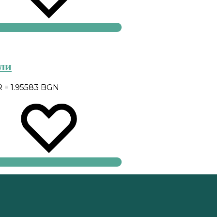
ули
R = 1.95583 BGN