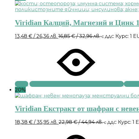
Viridian Калций, Магнезий и Цинк 1
13,48
€
/ 26,36 лв.
16,85
€
/ 32,96 лв.
Курс: 1 E
с ДДС
Купи
20%
Viridian Екстракт от шафран с неве
18,38
€
/ 35,95 лв.
22,98
€
/ 44,94 лв.
Курс: 1 
с ДДС