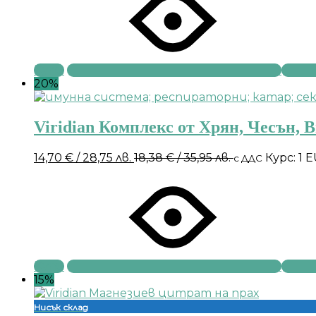
Купи
20%
Viridian Комплекс от Хрян, Чесън, 
14,70
€
/ 28,75 лв.
18,38
€
/ 35,95 лв.
Курс: 1 
с ДДС
Купи
15%
Нисък склад