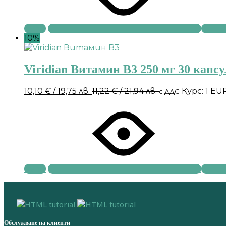
Купи
10%
Viridian Витамин B3 250 мг 30 капс
10,10
€
/ 19,75 лв.
11,22
€
/ 21,94 лв.
Курс: 1 EU
с ДДС
Купи
Обслужване на клиенти