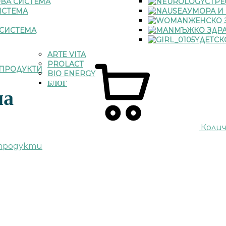
ВА СИСТЕМА
СТРЕ
ИСТЕМА
УМОРА И
ЖЕНСКО 
СИСТЕМА
МЪЖКО ЗДР
ДЕТСК
ARTE VITA
PROLACT
ПРОДУКТИ
BIO ENERGY
БЛОГ
ма
Коли
 продукти