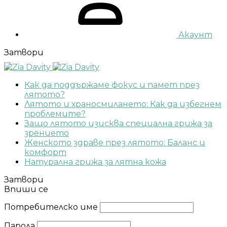
Акаунт
Затвори
Как да поддържаме фокус и памет през
лятото?
Лятото и храносмилането: Как да избегнем
проблемите?
Защо лятото изисква специална грижа за
зрението
Женското здраве през лятото: Баланс и
комфорт
Натурална грижа за лятна кожа
Затвори
Впиши се
Потребителско име
Парола