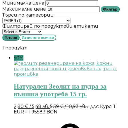
Минимална цена
Максимална цена
Филтър
Търси по категории
Филтрирай по продуктови етикети
Готово
Изчистете всичко
1 продукт
50%
Натурален Зеолит на пудра за
външна употреба 15 гр.
2,80
€
/ 5,48 лв.
5,59
€
/ 10,93 лв.
Курс: 1
с ДДС
EUR = 1.95583 BGN