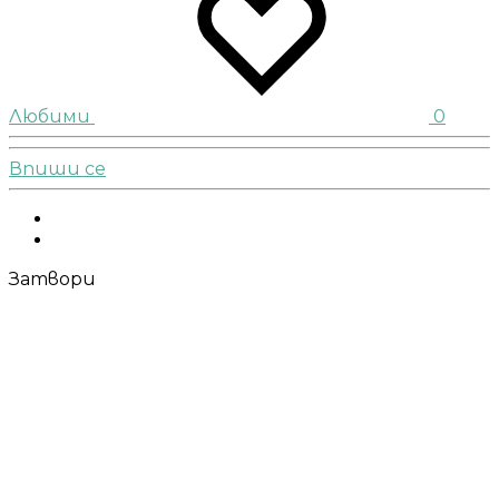
Любими
0
Впиши се
Facebook
Instagram
Затвори