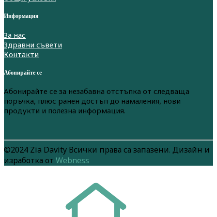
Информация
За нас
Здравни съвети
Контакти
Абонирайте се
Абонирайте се за незабавна отстъпка от следваща
поръчка, плюс ранен достъп до намаления, нови
продукти и полезна информация.
©2024 Zia Davity Всички права са запазени. Дизайн и
изработка от
Webness