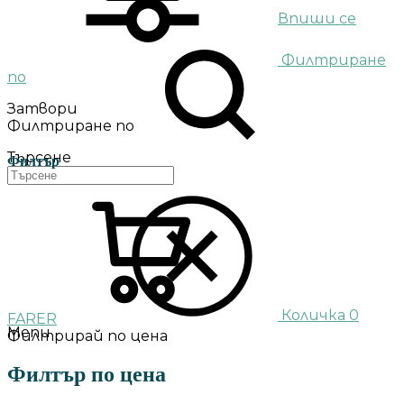
Впиши се
Филтриране
по
Затвори
Филтриране по
Търсене
Филтър
Количка
0
FARER
Menu
Филтрирай по цена
Филтър по цена