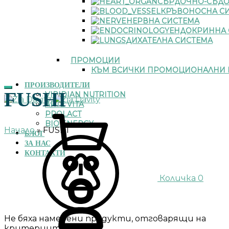
СЪРДОЧНО-СЪДО
КРЪВОНОСНА С
НЕРВНА СИСТЕМА
ЕНДОКРИННА 
ДИХАТЕЛНА СИСТЕМА
ПРОМОЦИИ
КЪМ ВСИЧКИ ПРОМОЦИОНАЛНИ 
ПРОИЗВОДИТЕЛИ
FUSHI
VIRIDIAN NUTRITION
ARTE VITA
PROLACT
BIO ENERGY
Начало
»
FUSHI
БЛОГ
ЗА НАС
КОНТАКТИ
Количка
0
Не бяха намерени продукти, отговарящи на
критериите Ви.