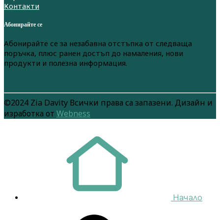
Контакти
Абонирайте се
Абонирайте се за незабавна отстъпка от следваща
поръчка, плюс ранен достъп до намаления, нови
продукти и полезна информация.
©2024 Zia Davity Всички права са запазени. Дизайн и
изработка от
Webness
Начало