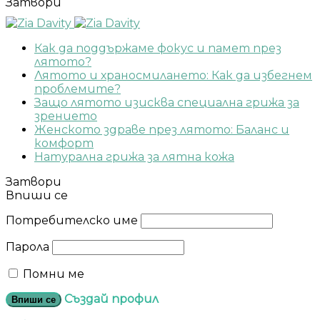
Затвори
Как да поддържаме фокус и памет през
лятото?
Лятото и храносмилането: Как да избегнем
проблемите?
Защо лятото изисква специална грижа за
зрението
Женското здраве през лятото: Баланс и
комфорт
Натурална грижа за лятна кожа
Затвори
Впиши се
Потребителско име
Парола
Помни ме
Създай профил
Впиши се