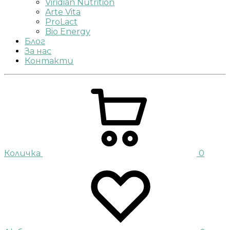
Viridian Nutrition
Arte Vita
ProLact
Bio Energy
Блог
За нас
Контакти
Количка
0