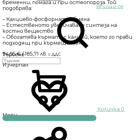
бременни, помага и при остеопороза. Той
Впиши се
подобрява:
– Калциево-фосфорната обмяна
– Естественото увеличаване синтеза на
костно вещество
– Обогатява кърмата с калций, което го прави
подходящ при кърмещи жени
94,95
€
/ 185,71 лв.
с ДДС
Търсене
Изчерпан
Количка
0
Menu