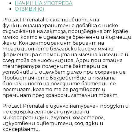
НАЧИН НА УПОТРЕБА
ОТЗИВИ (0)
ProLact Prenatal е суха пробиотична
функционална хранителна добавка с ниско
съдържание на лактоза, произведена от краве
мляко, която е идеална за бременни и кърмещи
жени. Концентрираният вариант на
традиционното българско кисело мляко
ферментира с помощта на млечна киселина и
след това се лиофилизира. Дори при стайна
температура полезните бактерии са
устойчиви и оцеляват дълго при съхранение.
Пробиотичното въздействие и пълната
бионаличност на полезните бактерии се
постигат, когато те се разтворят и
преминат през храносмилателния тракт.
ProLact Prenatal е изцяло натурален продукт и
не съдържа генноманипулирани
микроорганизми, глутен, холестерол,
изкуствени оцветители, соя, ядки и
консерванти.