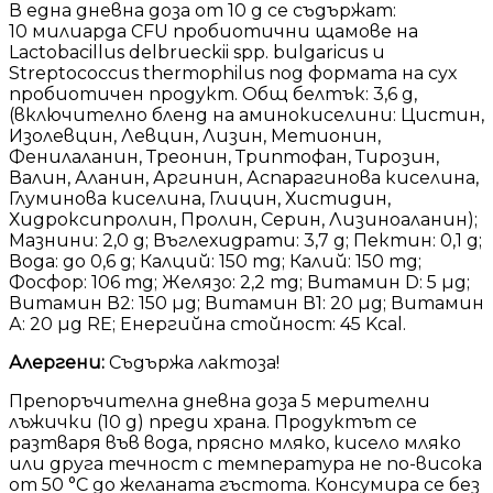
В една дневна доза от 10 g се съдържат:
10 милиарда CFU пробиотични щамове на
Lactobacillus delbrueckii spp. bulgaricus и
Streptococcus thermophilus под формата на сух
пробиотичен продукт. Общ белтък: 3,6 g,
(включително бленд на аминокиселини: Цистин,
Изолевцин, Левцин, Лизин, Метионин,
Фенилаланин, Треонин, Триптофан, Тирозин,
Валин, Аланин, Аргинин, Аспарагинова киселина,
Глуминова киселина, Глицин, Хистидин,
Хидроксипролин, Пролин, Серин, Лизиноаланин);
Мазнини: 2,0 g; Въглехидрати: 3,7 g; Пектин: 0,1 g;
Вода: до 0,6 g; Калций: 150 mg; Калий: 150 mg;
Фосфор: 106 mg; Желязо: 2,2 mg; Витамин D: 5 µg;
Витамин В2: 150 µg; Витамин В1: 20 µg; Витамин
А: 20 µg RE; Енергийна стойност: 45 Kcal.
Алергени:
Съдържа лактоза!
Препоръчителна дневна доза 5 мерителни
лъжички (10 g) преди храна. Продуктът се
разтваря във вода, прясно мляко, кисело мляко
или друга течност с температура не по-висока
от 50 °С до желаната гъстота. Консумира се без