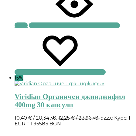
Купи
15%
Viridian Органичен джинджифил
400mg 30 капсули
10,40
€
/ 20,34 лв.
12,25
€
/ 23,96 лв.
Курс: 1
с ДДС
EUR = 1.95583 BGN