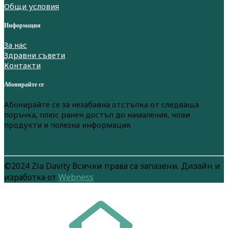
Общи условия
Информация
За нас
Здравни съвети
Контакти
Абонирайте се
Абонирайте се за незабавна отстъпка от следваща
поръчка, плюс ранен достъп до намаления, нови
продукти и полезна информация.
©2024 Zia Davity Всички права са запазени. Дизайн и
изработка от
Webness