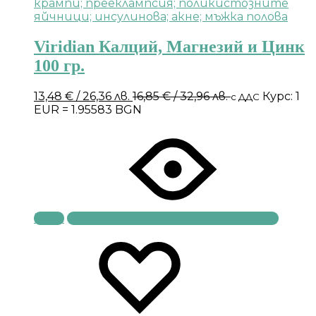
Viridian Калций, Магнезий и Цинк
100 гр.
13,48
€
/ 26,36 лв.
16,85
€
/ 32,96 лв.
Курс: 1
с ДДС
EUR = 1.95583 BGN
Купи