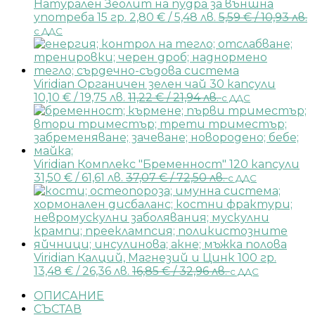
Натурален Зеолит на пудра за външна
употреба 15 гр.
2,80
€
/ 5,48 лв.
5,59
€
/ 10,93 лв.
с ДДС
Viridian Органичен зелен чай 30 капсули
10,10
€
/ 19,75 лв.
11,22
€
/ 21,94 лв.
с ДДС
Viridian Комплекс "Бременност" 120 капсули
31,50
€
/ 61,61 лв.
37,07
€
/ 72,50 лв.
с ДДС
Viridian Калций, Магнезий и Цинк 100 гр.
13,48
€
/ 26,36 лв.
16,85
€
/ 32,96 лв.
с ДДС
ОПИСАНИЕ
СЪСТАВ