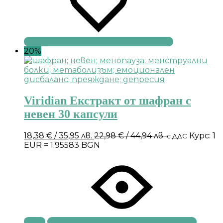
20%
Viridian Екстракт от шафран с
невен 30 капсули
18,38
€
/ 35,95 лв.
22,98
€
/ 44,94 лв.
Курс: 1
с ДДС
EUR = 1.95583 BGN
Купи