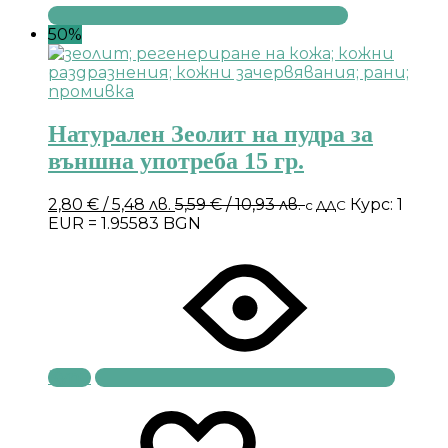
50%
Натурален Зеолит на пудра за
външна употреба 15 гр.
2,80
€
/ 5,48 лв.
5,59
€
/ 10,93 лв.
Курс: 1
с ДДС
EUR = 1.95583 BGN
Купи