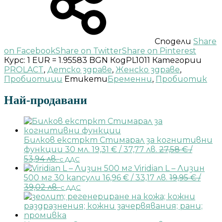
Сподели
Share
on Facebook
Share on Twitter
Share on Pinterest
Курс: 1 EUR = 1.95583 BGN
Код
PL1011
Категории
PROLACT
,
Детско здраве
,
Женско здраве
,
Пробиотици
Етикети
Бременни
,
Пробиотик
Най-продавани
Билков екстркт Стимарал за когнитивни
функции 30 мл.
19,31
€
/ 37,77 лв.
27,58
€
/
53,94 лв.
с ДДС
Viridian L – Лизин
500 мг 30 капсули
16,96
€
/ 33,17 лв.
19,95
€
/
39,02 лв.
с ДДС