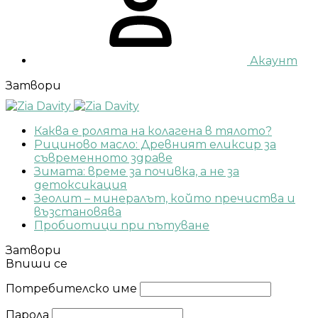
Акаунт
Затвори
Каква е ролята на колагена в тялото?
Рициново масло: Древният еликсир за
съвременното здраве
Зимата: време за почивка, а не за
детоксикация
Зеолит – минералът, който пречиства и
възстановява
Пробиотици при пътуване
Затвори
Впиши се
Потребителско име
Парола