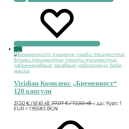
15%
Viridian Комплекс „Бременност“
120 капсули
31,50
€
/ 61,61 лв.
37,07
€
/ 72,50 лв.
Курс: 1
с ДДС
EUR = 1.95583 BGN