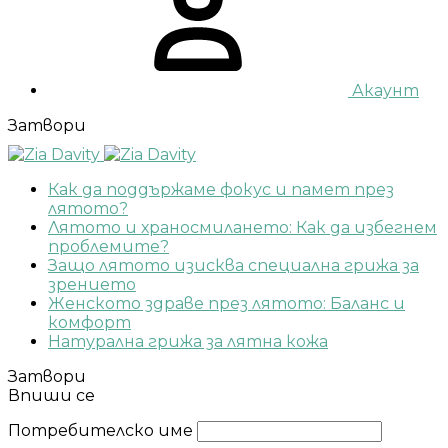
Акаунт
Затвори
Как да поддържаме фокус и памет през
лятото?
Лятото и храносмилането: Как да избегнем
проблемите?
Защо лятото изисква специална грижа за
зрението
Женското здраве през лятото: Баланс и
комфорт
Натурална грижа за лятна кожа
Затвори
Впиши се
Потребителско име