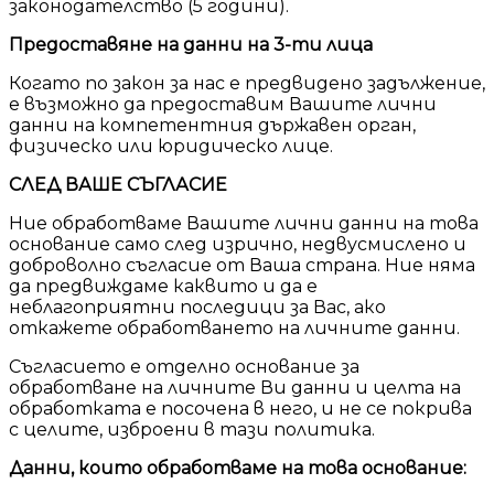
законодателство (5 години).
Предоставяне на данни на 3-ти лица
Когато по закон за нас е предвидено задължение,
е възможно да предоставим Вашите лични
данни на компетентния държавен орган,
физическо или юридическо лице.
СЛЕД ВАШЕ СЪГЛАСИЕ
Ние обработваме Вашите лични данни на това
основание само след изрично, недвусмислено и
доброволно съгласие от Ваша страна. Ние няма
да предвиждаме каквито и да е
неблагоприятни последици за Вас, ако
откажете обработването на личните данни.
Съгласието е отделно основание за
обработване на личните Ви данни и целта на
обработката е посочена в него, и не се покрива
с целите, изброени в тази политика.
Данни, които обработваме на това основание: