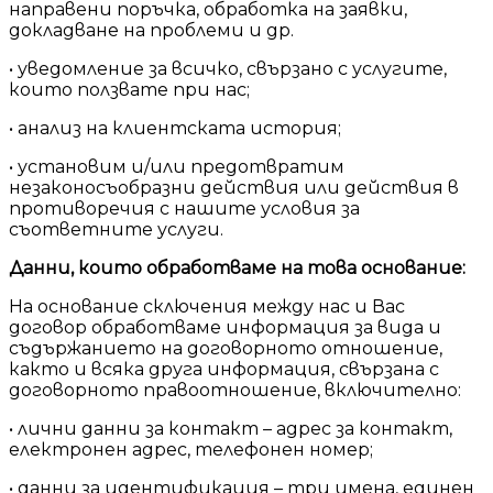
направени поръчка, обработка на заявки,
докладване на проблеми и др.
• уведомление за всичко, свързано с услугите,
които ползвате при нас;
• анализ на клиентската история;
• установим и/или предотвратим
незаконосъобразни действия или действия в
противоречия с нашите условия за
съответните услуги.
Данни, които обработваме на това основание:
На основание сключения между нас и Вас
договор обработваме информация за вида и
съдържанието на договорното отношение,
както и всяка друга информация, свързана с
договорното правоотношение, включително:
• лични данни за контакт – адрес за контакт,
електронен адрес, телефонен номер;
• данни за идентификация – три имена, единен