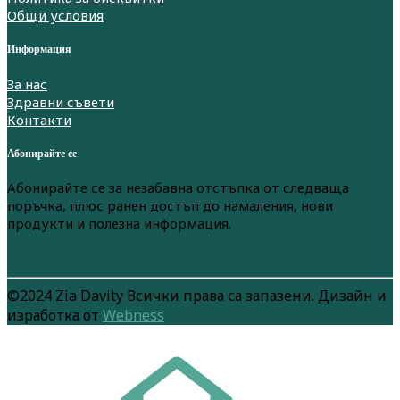
Общи условия
Информация
За нас
Здравни съвети
Контакти
Абонирайте се
Абонирайте се за незабавна отстъпка от следваща
поръчка, плюс ранен достъп до намаления, нови
продукти и полезна информация.
©2024 Zia Davity Всички права са запазени. Дизайн и
изработка от
Webness