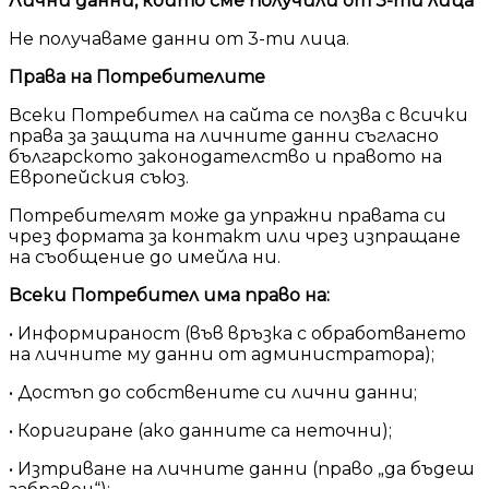
Лични данни, които сме получили от 3-ти лица
Не получаваме данни от 3-ти лица.
Права на Потребителите
Всеки Потребител на сайта се ползва с всички
права за защита на личните данни съгласно
българското законодателство и правото на
Европейския съюз.
Потребителят може да упражни правата си
чрез формата за контакт или чрез изпращане
на съобщение до имейла ни.
Всеки Потребител има право на:
• Информираност (във връзка с обработването
на личните му данни от администратора);
• Достъп до собствените си лични данни;
• Коригиране (ако данните са неточни);
• Изтриване на личните данни (право „да бъдеш