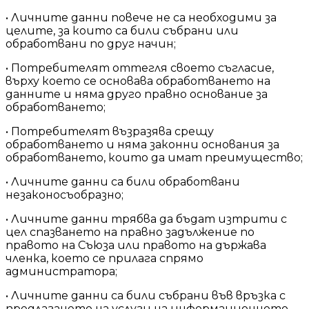
• Личните данни повече не са необходими за
целите, за които са били събрани или
обработвани по друг начин;
• Потребителят оттегля своето съгласие,
върху което се основава обработването на
данните и няма друго правно основание за
обработването;
• Потребителят възразява срещу
обработването и няма законни основания за
обработването, които да имат преимущество;
• Личните данни са били обработвани
незаконосъобразно;
• Личните данни трябва да бъдат изтрити с
цел спазването на правно задължение по
правото на Съюза или правото на държава
членка, което се прилага спрямо
администратора;
• Личните данни са били събрани във връзка с
предлагането на услуги на информационното