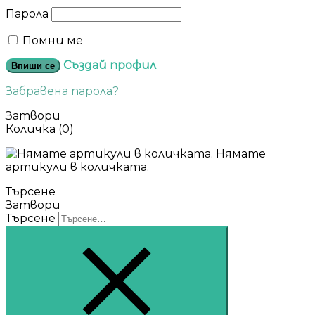
Парола
Помни ме
Създай профил
Впиши се
Забравена парола?
Затвори
Количка
(0)
Нямате
артикули в количката.
Търсене
Затвори
Търсене