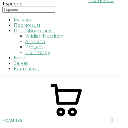
Количка
0
Търсене
Магазин
Промоции
Производители
Viridian Nutrition
Arte Vita
ProLact
Bio Energy
Блог
За нас
Контакти
Количка
0