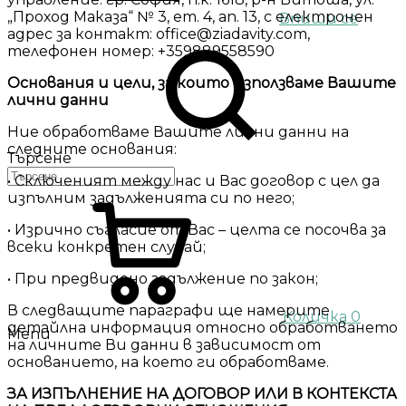
„Проход Маказа“ № 3, ет. 4, ап. 13, с електронен
Впиши се
адрес за контакт: office@ziadavity.com,
телефонен номер: +359889558590
Основания и цели, за които използваме Вашите
лични данни
Ние обработваме Вашите лични данни на
следните основания:
Търсене
• Сключеният между нас и Вас договор с цел да
изпълним задълженията си по него;
• Изрично съгласие от Вас – целта се посочва за
всеки конкретен случай;
• При предвидено задължение по закон;
В следващите параграфи ще намерите
Количка
0
детайлна информация относно обработването
Menu
на личните Ви данни в зависимост от
основанието, на което ги обработваме.
ЗА ИЗПЪЛНЕНИЕ НА ДОГОВОР ИЛИ В КОНТЕКСТА