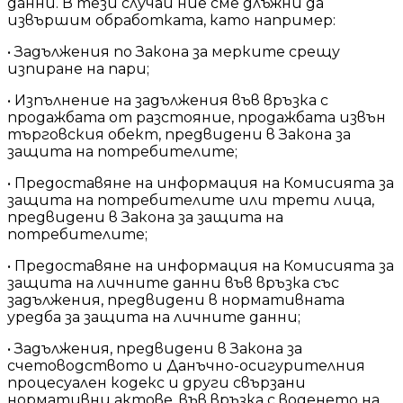
данни. В тези случаи ние сме длъжни да
извършим обработката, като например:
• Задължения по Закона за мерките срещу
изпиране на пари;
• Изпълнение на задължения във връзка с
продажбата от разстояние, продажбата извън
търговския обект, предвидени в Закона за
защита на потребителите;
• Предоставяне на информация на Комисията за
защита на потребителите или трети лица,
предвидени в Закона за защита на
потребителите;
• Предоставяне на информация на Комисията за
защита на личните данни във връзка със
задължения, предвидени в нормативната
уредба за защита на личните данни;
• Задължения, предвидени в Закона за
счетоводството и Данъчно-осигурителния
процесуален кодекс и други свързани
нормативни актове, във връзка с воденето на