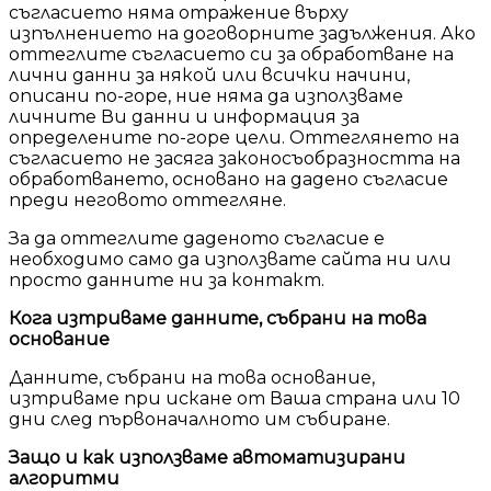
съгласието няма отражение върху
изпълнението на договорните задължения. Ако
оттеглите съгласието си за обработване на
лични данни за някой или всички начини,
описани по-горе, ние няма да използваме
личните Ви данни и информация за
определените по-горе цели. Оттеглянето на
съгласието не засяга законосъобразността на
обработването, основано на дадено съгласие
преди неговото оттегляне.
За да оттеглите даденото съгласие е
необходимо само да използвате сайта ни или
просто данните ни за контакт.
Кога изтриваме данните, събрани на това
основание
Данните, събрани на това основание,
изтриваме при искане от Ваша страна или 10
дни след първоначалното им събиране.
Защо и как използваме автоматизирани
алгоритми