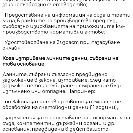
законосъобразно счетоводство;
• Предоставяне на информация на съда и трети
лица, в рамките на производство пред съд,
съобразно изискванията на приложимите към
производството нормативни актове;
• Удостоверяване на възраст при пазаруване
онлайн.
Кога изтриваме личните данни, събрани на
това основание
Данните, събрани съгласно предвидено
задължение в закона, изтриваме, след като
задължението за събиране и съхранение бъде
изпълнено или отпадне. Например:
• по Закона за счетоводството за съхранение и
обработка на счетоводни данни (11 години),
• задължения за предоставяне на информация на
съда, компетентни държавни органи и др.
основания, предвидени в действащото