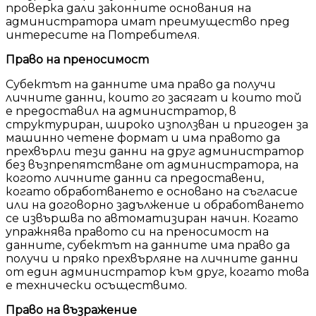
проверка дали законните основания на
администратора имат преимущество пред
интересите на Потребителя.
Право на преносимост
Субектът на данните има право да получи
личните данни, които го засягат и които той
е предоставил на администратор, в
структуриран, широко използван и пригоден за
машинно четене формат и има правото да
прехвърли тези данни на друг администратор
без възпрепятстване от администратора, на
когото личните данни са предоставени,
когато обработването е основано на съгласие
или на договорно задължение и обработването
се извършва по автоматизиран начин. Когато
упражнява правото си на преносимост на
данните, субектът на данните има право да
получи и пряко прехвърляне на личните данни
от един администратор към друг, когато това
е технически осъществимо.
Право на възражение