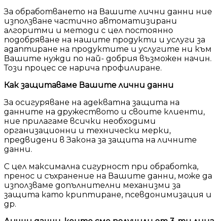
За обработването на Вашите лични данни ние
използване частично автоматизирани
алгоритми и методи с цел постоянно
подобряване на нашите продукти и услуги за
адаптиране на продуктите и услугите ни към
Вашите нужди по най- добрия възможен начин.
Този процес се нарича профилиране.
Как защитаваме Вашите лични данни
За осигуряване на адекватна защита на
данните на дружеството и своите клиенти,
ние прилагаме всички необходими
организационни и технически мерки,
предвидени в Закона за защита на личните
данни.
С цел максимална сигурност при обработка,
пренос и съхранение на Вашите данни, може да
използваме допълнителни механизми за
защита като криптиране, псевдонимизация и
др.