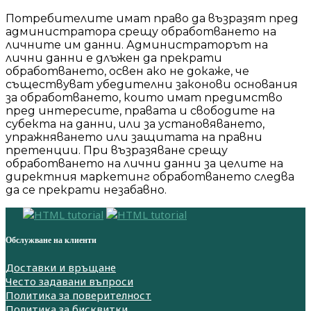
Потребителите имат право да възразят пред
администратора срещу обработването на
личните им данни. Администраторът на
лични данни е длъжен да прекрати
обработването, освен ако не докаже, че
съществуват убедителни законови основания
за обработването, които имат предимство
пред интересите, правата и свободите на
субекта на данни, или за установяването,
упражняването или защитата на правни
претенции. При възразяване срещу
обработването на лични данни за целите на
директния маркетинг обработването следва
да се прекрати незабавно.
Обслужване на клиенти
Доставки и връщане
Често задавани въпроси
Политика за поверителност
Политика за бисквитки