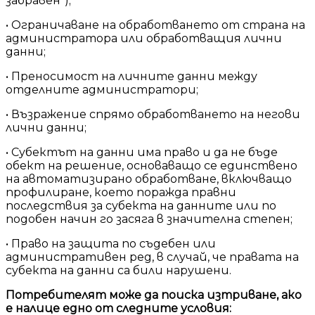
забравен“);
• Ограничаване на обработването от страна на
администратора или обработващия лични
данни;
• Преносимост на личните данни между
отделните администратори;
• Възражение спрямо обработването на негови
лични данни;
• Субектът на данни има право и да не бъде
обект на решение, основаващо се единствено
на автоматизирано обработване, включващо
профилиране, което поражда правни
последствия за субекта на данните или по
подобен начин го засяга в значителна степен;
• Право на защита по съдебен или
административен ред, в случай, че правата на
субекта на данни са били нарушени.
Потребителят може да поиска изтриване, ако
е налице едно от следните условия: