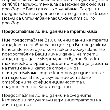
се явява задължителна, за да можем да сключим
договора с Вас и да го изпълняваме. Без да ни
предоставите горепосочените данни, не бихме
могли да изпълняваме задълженията си по
договора.
Предоставяме лични данни на трети лица
Ние предоставяме Ваши лични данни на трети
лица, като основната ни цел е да Ви предложим
качествено, бързо и комплексно обслужване. Не
предоставяме Ваши лични данни на трети
лица, преди да се уверим, че са взети всички
технически и организационни мерки за защита
на тези данни като се стремим да
осъществяваме строг контрол за изпълнение
на тази цел. В този случай ние оставаме
отговорни за конфиденциалността и
сигурността на вашите данни.
Предоставяме лични данни на следните
категории получатели (администратори на
лични данни):