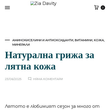
Кол
0
АМИНОКИСЕЛИНИ И АНТИОКСИДАНТИ
,
ВИТАМИНИ
,
КОЖА
,
МИНЕРАЛИ
Натурална грижа за
лятна кожа
ЗА
23/06/2025
НЯМА КОМЕНТАРИ
НАТУРАЛНА
ГРИЖА
ЗА
ЛЯТНА
КОЖА
Лятото е любимият сезон за много от