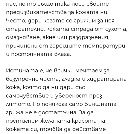
нас, но то също така носи своите
предизвикателства за кожата ни.
Често, дори когато се грижим за нея
старателно, кожата страда от сухота,
омазняване, акне или раздразнения,
причинени от горещите температури
и постоянната влага.
Истината е, че всички мечтаем за
безупречно чиста, гладка и хидратирана
кожа, която да ни дари със
самочувствие и увереност през
лятото. Но понякога само външната
грижа не е достатъчна. За да
постигнем желаната красота на
кожата си, трябва да действаме