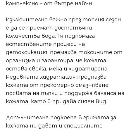
комплексно – от вътре навън.
Изключително важно през топлия сезон
е да се приемат достатъчни
количества вода. Тя подпомага
естествените процеси на
детоксикация, премахва токсините от
организма и гарантира, че кожата
остава свежа, мека и хидратирана.
Редовната хидратация предпазва
кожата от прекомерно омазняване,
появата на пъпки и поддържа баланса на
кожата, като й придава сияен вид.
Допълнителна подкрепа в грижата за
кожата ни дават и специалните