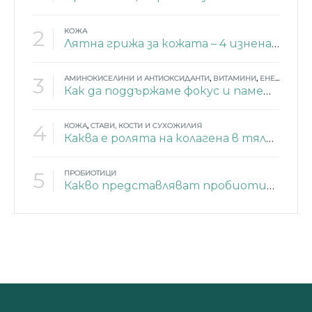
2
КОЖА
Лятна грижа за кожата – 4 изненадващи съставки
3
АМИНОКИСЕЛИНИ И АНТИОКСИДАНТИ
,
ВИТАМИНИ
,
ЕНЕРГИЯ
,
МИ
Как да поддържаме фокус и памет през лятото?
4
КОЖА
,
СТАВИ, КОСТИ И СУХОЖИЛИЯ
Каква е ролята на колагена в тялото?
5
ПРОБИОТИЦИ
Какво представляват пробиотиците?