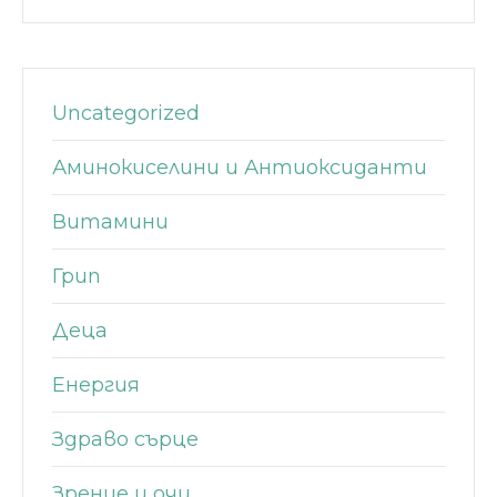
Uncategorized
Аминокиселини и Антиоксиданти
Витамини
Грип
Деца
Енергия
Здраво сърце
Зрение и очи