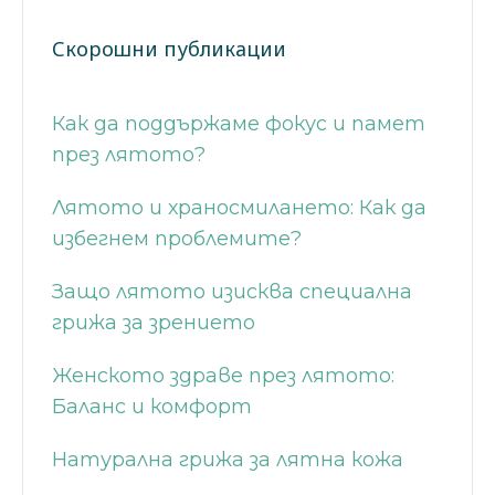
Скорошни публикации
Как да поддържаме фокус и памет
през лятото?
Лятото и храносмилането: Как да
избегнем проблемите?
Защо лятото изисква специална
грижа за зрението
Женското здраве през лятото:
Баланс и комфорт
Натурална грижа за лятна кожа