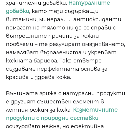
хранителни добавки.
Натуралните
добавки
, като тези съдържащи
витамини, минерали и антиоксиданти,
помагат на тялото ни да се справи с
вътрешните причини за кожни
проблеми – те регулират омазняването,
намаляват възпаленията и укрепват
кожната бариера. Така отвътре
създаваме перфектната основа за
красива и здрава кожа.
Външната грижа с натурални продукти
е другият съществен елемент в
летния режим за кожа.
Козметичните
продукти с природни съставки
осигуряват нежна, но ефективна