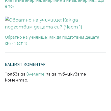
Клетъчна енергия, енергийни нива, енергия… Що
е то?
Обратно на училище: Как да подготвим децата
си? (Част 1)
ВАШИЯТ КОМЕНТАР
Трябва да
влезете
, за да публикувате
коментар.