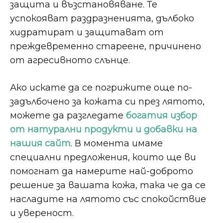
защита и възстановяване. Те
успокояват раздразненията, дълбоко
хидратират и защитават от
преждевременно стареене, причинено
от агресивното слънце.
Ако искате да се погрижите още по-
задълбочено за кожата си през лятото,
можете да разгледате
богатия избор
от натурални продукти и добавки на
нашия сайт
. В момента имаме
специални предложения, които ще ви
помогнат да намерите най-доброто
решение за вашата кожа, така че да се
насладите на лятото със спокойствие
и увереност.