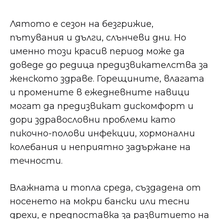
ЛЯТОТО:
БАЛАНС
И
Лятото е сезон на безгрижие,
КОМФОРТ
пътувания и дълги, слънчеви дни. Но
именно този красив период може да
доведе до редица предизвикателства за
женското здраве. Горещините, влагата
и промените в ежедневните навици
могат да предизвикат дискомфорт и
дори здравословни проблеми като
пикочно-полови инфекции, хормонални
колебания и неприятно задържане на
течности.
Влажната и топла среда, създадена от
носенето на мокри бански или тесни
дрехи, е предпоставка за развитието на