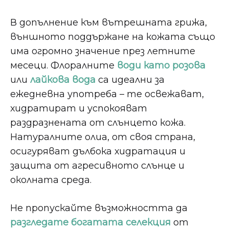
В допълнение към вътрешната грижа,
външното поддържане на кожата също
има огромно значение през летните
месеци. Флоралните
води като розова
или
лайкова вода
са идеални за
ежедневна употреба – те освежават,
хидратират и успокояват
раздразнената от слънцето кожа.
Натуралните олиа, от своя страна,
осигуряват дълбока хидратация и
защита от агресивното слънце и
околната среда.
Не пропускайте възможността да
разгледате богатата селекция
от