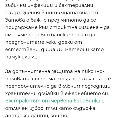
гъбични инфекции и бактериални
раздразнения в интимната област.
Затова е важно през лятото да се
придържаме към стриктна хигиена – да
сменяме редовно банските си и да
предпочитаме леки дрехи от
естествени, дишащи материи като
памук или лен.
За допълнителна защита на пикочно-
половата система през горещия сезон е
препоръчително да включим подходящи
хранителни добавки в ежедневието си.
Екстрактът от червена боровинка
е
отличен избор, тъй като съдържа
антиоксиданти, които