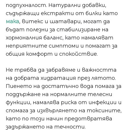
подпухналост. Натурални добавки,
съдържащи екстракти от билки като
мака
, витекс и шатавари, могат да
бъдат полезни за стабилизиране на
хормоналния баланс, като намаляват
неприятните симптоми и помагат за
общия комфорт и спокойствие.
Не трябва да забравяме и важността
на добрата хидратация през лятото.
Пиенето на достатъчно вода помага за
поддържане на нормалните телесни
функции, намалява риска от инфекции и
спомага за изхвърлянето на токсините,
като по този начин предотвратява
задържането на течности.