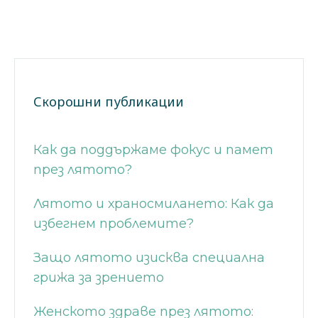
Скорошни публикации
Как да поддържаме фокус и памет
през лятото?
Лятото и храносмилането: Как да
избегнем проблемите?
Защо лятото изисква специална
грижа за зрението
Женското здраве през лятото: