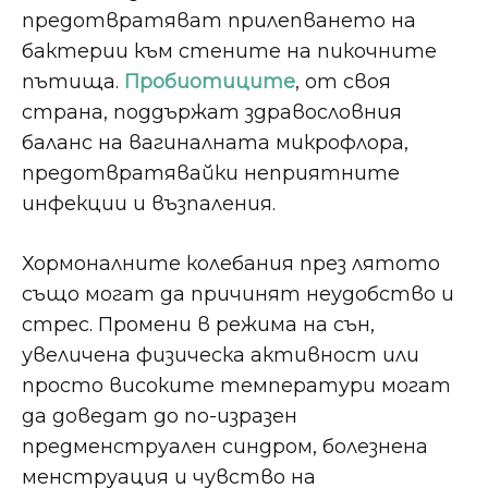
предотвратяват прилепването на
бактерии към стените на пикочните
пътища.
Пробиотиците
, от своя
страна, поддържат здравословния
баланс на вагиналната микрофлора,
предотвратявайки неприятните
инфекции и възпаления.
Хормоналните колебания през лятото
също могат да причинят неудобство и
стрес. Промени в режима на сън,
увеличена физическа активност или
просто високите температури могат
да доведат до по-изразен
предменструален синдром, болезнена
менструация и чувство на