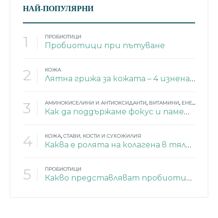
НАЙ-ПОПУЛЯРНИ
1
ПРОБИОТИЦИ
Пробиотици при пътуване
2
КОЖА
Лятна грижа за кожата – 4 изненадващи съставки
3
АМИНОКИСЕЛИНИ И АНТИОКСИДАНТИ
,
ВИТАМИНИ
,
ЕНЕРГИЯ
,
МИ
Как да поддържаме фокус и памет през лятото?
4
КОЖА
,
СТАВИ, КОСТИ И СУХОЖИЛИЯ
Каква е ролята на колагена в тялото?
5
ПРОБИОТИЦИ
Какво представляват пробиотиците?