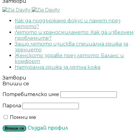
Затвори
Как да поддържаме фокус и памет през
лятото?
Лятото и храносмилането: Как да избегнем
проблемите?
Защо лятото изисква специална грижа за
зрението
Женското здраве през лятото: Баланс и
комфорт
Натурална грижа за лятна кожа
Затвори
Впиши се
Потребителско име
Парола
Помни ме
Създай профил
Впиши се