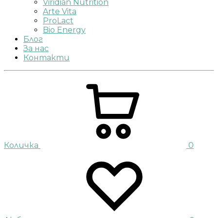
Viridian Nutrition
Arte Vita
ProLact
Bio Energy
Блог
За нас
Контакти
Количка
0