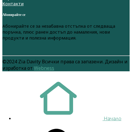
Контакти
Абонирайте се
Абонирайте се за незабавна отстъпка от следваща
поръчка, плюс ранен достъп до намаления, нови
продукти и полезна информация.
©2024 Zia Davity Всички права са запазени. Дизайн и
изработка от
Webness
Начало