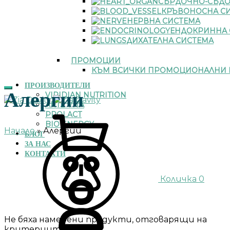
СЪРДОЧНО-СЪДО
КРЪВОНОСНА С
НЕРВНА СИСТЕМА
ЕНДОКРИННА 
ДИХАТЕЛНА СИСТЕМА
ПРОМОЦИИ
КЪМ ВСИЧКИ ПРОМОЦИОНАЛНИ 
ПРОИЗВОДИТЕЛИ
Алергии
VIRIDIAN NUTRITION
ARTE VITA
PROLACT
BIO ENERGY
Начало
»
Алергии
БЛОГ
ЗА НАС
КОНТАКТИ
Количка
0
Не бяха намерени продукти, отговарящи на
критериите Ви.