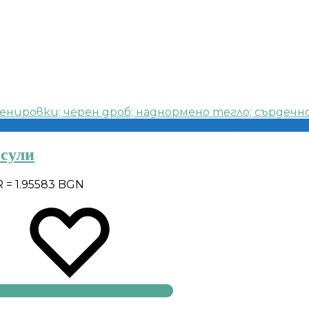
псули
R = 1.95583 BGN