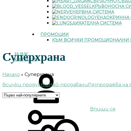
СЪРДОЧНО-СЪДО
КРЪВОНОСНА С
НЕРВНА СИСТЕМА
ЕНДОКРИННА 
ДИХАТЕЛНА СИСТЕМА
ПРОМОЦИИ
КЪМ ВСИЧКИ ПРОМОЦИОНАЛНИ 
Суперхрана
ЗА НАС
КОНТАКТИ
Начало
»
Суперхрана
Всички продукти
Най-продавани
Разпродажба на
Впиши се