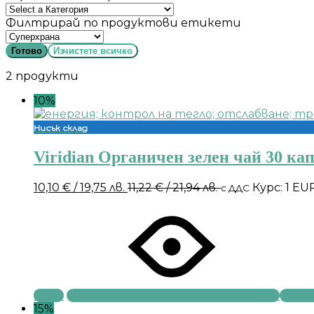
Филтрирай по продуктови етикети
Готово
Изчистете всичко
2 продукти
10%
Нисък склад
Viridian Органичен зелен чай 30 ка
10,10
€
/ 19,75 лв.
11,22
€
/ 21,94 лв.
Курс: 1 EU
с ДДС
Купи
15%