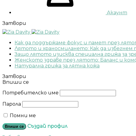
Акаунт
Затвори
Как да поддържаме фокус и памет през лят
Лятото и храносмилането: Как да избегнем
Защо лятото изисква специална грижа за з
Женското здраве през лятото: Баланс и ко
Натурална грижа за лятна кожа
Затвори
Впиши се
Потребителско име
Парола
Помни ме
Създай профил
Впиши се