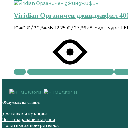
Viridian Органичен джинджифил 40
10,40
€
/ 20,34 лв.
12,25
€
/ 23,96 лв.
Курс: 1 
с ДДС
Купи
Обслужване на клиенти
Доставки и връщане
Често задавани въпроси
Политика за поверителност