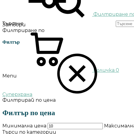
Филтриране п
Търсене
Затвори
Филтриране по
Филтър
Количка
0
Menu
Суперхрана
Филтрирай по цена
Филтър по цена
Минимална цена
Максималн
Търси по категории