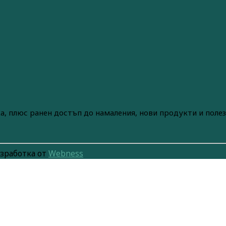
а, плюс ранен достъп до намаления, нови продукти и поле
изработка от
Webness