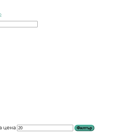
о
а цена
Филтър