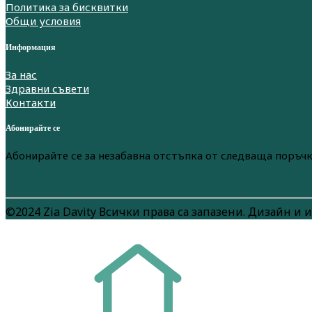
Политика за бисквитки
Общи условия
Информация
За нас
Здравни съвети
Контакти
Абонирайте се
Абонирайте се за незабавна отстъпка от следваща поръчк
©2024 Zia Davity Всички права са запазени. Дизайн и 