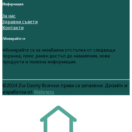
Информация
За нас
Здравни съвети
Контакти
Абонирайте се
Абонирайте се за незабавна отстъпка от следваща
поръчка, плюс ранен достъп до намаления, нови
продукти и полезна информация.
©2024 Zia Davity Всички права са запазени. Дизайн и
изработка от
Webness