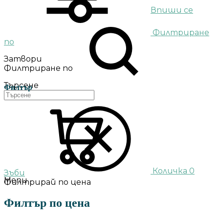
Впиши се
Филтриране
по
Затвори
Филтриране по
Търсене
Филтър
Количка
0
Зъби
Menu
Филтрирай по цена
Филтър по цена