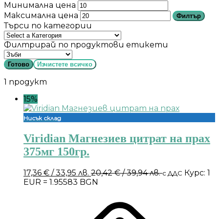
Минимална цена
Максимална цена
Филтър
Търси по категории
Филтрирай по продуктови етикети
Готово
Изчистете всичко
1 продукт
15%
Нисък склад
Viridian Магнезиев цитрат на прах
375мг 150гр.
17,36
€
/ 33,95 лв.
20,42
€
/ 39,94 лв.
Курс: 1
с ДДС
EUR = 1.95583 BGN