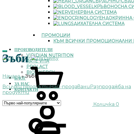
СЪРДОЧНО-СЪДО
КРЪВОНОСНА С
НЕРВНА СИСТЕМА
ЕНДОКРИННА 
ДИХАТЕЛНА СИСТЕМА
ПРОМОЦИИ
КЪМ ВСИЧКИ ПРОМОЦИОНАЛНИ 
ПРОИЗВОДИТЕЛИ
Зъби
VIRIDIAN NUTRITION
ARTE VITA
PROLACT
BIO ENERGY
Начало
»
Зъби
БЛОГ
ЗА НАС
Всички продукти
Най-продавани
Разпродажба на
КОНТАКТИ
продукти
Количка
0