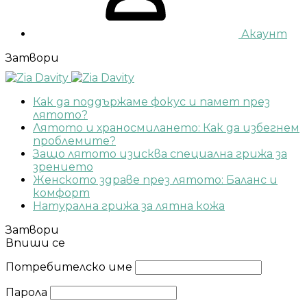
Акаунт
Затвори
Как да поддържаме фокус и памет през
лятото?
Лятото и храносмилането: Как да избегнем
проблемите?
Защо лятото изисква специална грижа за
зрението
Женското здраве през лятото: Баланс и
комфорт
Натурална грижа за лятна кожа
Затвори
Впиши се
Потребителско име
Парола