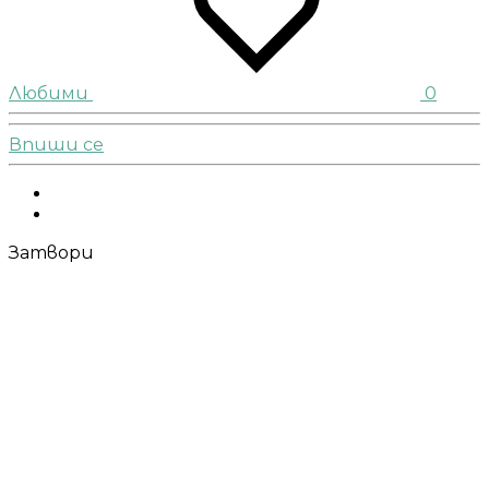
Любими
0
Впиши се
Facebook
Instagram
Затвори