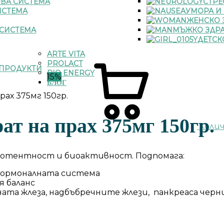
ВА СИСТЕМА
СТРЕ
ИСТЕМА
УМОРА И
ЖЕНСКО 
СИСТЕМА
МЪЖКО ЗДР
ДЕТСК
ARTE VITA
PROLACT
ПРОДУКТИ
BIO ENERGY
15%
БЛОГ
рах 375мг 150гр.
ат на прах 375мг 150гр.
Коли
потентност и биоактивност. Подпомага:
 хормоналната система
 баланс
ата жлеза, надбъбречните жлези, панкреаса черн