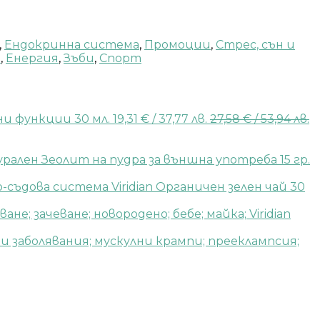
,
Ендокринна система
,
Промоции
,
Стрес, сън и
н
,
Енергия
,
Зъби
,
Спорт
и функции 30 мл.
19,31
€
/ 37,77 лв.
27,58
€
/ 53,94 лв.
рален Зеолит на пудра за външна употреба 15 гр.
Viridian Органичен зелен чай 30
Viridian