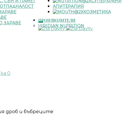
С, СЪН И ПАМЕТ
СУПЕРХРАНИ
 ОТПАДНАЛОСТ
АПИТЕРАПИЯ
ЗДРАВЕ
КОЗМЕТИКА
АВЕ
ПРОИЗВОДИТЕЛИ
О ЗДРАВЕ
VIRIDIAN NUTRITION
чка
0
ия дроб и бъбреците