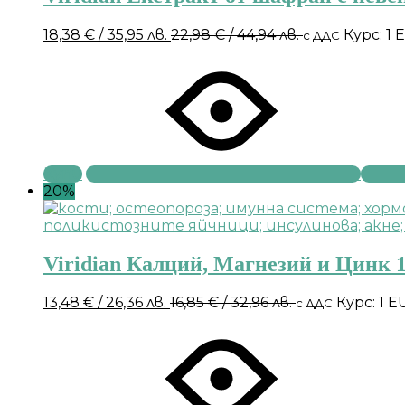
18,38
€
/ 35,95 лв.
22,98
€
/ 44,94 лв.
Курс: 1 
с ДДС
Купи
20%
Viridian Калций, Магнезий и Цинк 1
13,48
€
/ 26,36 лв.
16,85
€
/ 32,96 лв.
Курс: 1 E
с ДДС