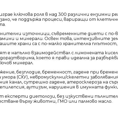
грае ключова роля в над 300 различни ензимни ре
зано, че поддържа процеси, вариращи от клетъчн
та.
ранителни източници, съвременните диети с по-в
мини и минерали. Освен това, интензивните зем
 нашите храни са с по-малко хранителна плътност,
зият е напълно взаимодействал с лимонената кисел
оразтворима, което я прави идеална за разбъркван
лючов минерал.
ние, безплодие, бременност, гадене при бременн
умора (СХУ), невромускулни/скелетни заболявани
ния канал, сутрешно гадене, атеросклероза на с
епилепсия, аутизъм, нарушения в имунната функ
от експерти диетолози, без изкуствени пълните
естване върху животни, ГМО или палмово масло.