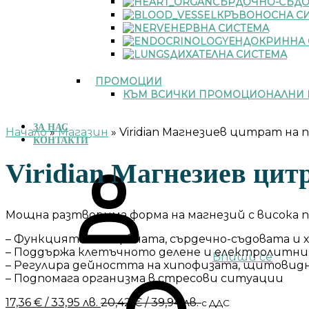
СЪРДОЧНО-СЪДО
КРЪВОНОСНА С
НЕРВНА СИСТЕМА
ЕНДОКРИННА 
ДИХАТЕЛНА СИСТЕМА
ПРОМОЦИИ
КЪМ ВСИЧКИ ПРОМОЦИОНАЛНИ 
ЗА НАС
Начало
»
Магазин
»
Viridian Магнезиев цитрат на п
КОНТАКТИ
Viridian Магнезиев цитр
Мощна разтворима форма на магнезий с висока 
– Функцията на нервната, сърдечно-съдовата и
– Поддържа клетъчното делене и електролитния
Впиши се
– Регулира дейността на хипофизата, щитовидн
– Подпомага организма в стресови ситуации
17,36
€
/ 33,95 лв.
20,42
€
/ 39,94 лв.
с ДДС