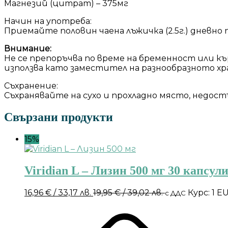
Магнезий (цитрат) – 375мг
Начин на употреба:
Приемайте половин чаена лъжичка (2.5г.) дневно 
Внимание:
Не се препоръчва по време на бременност или кър
използва като заместител на разнообразното хр
Съхранение:
Съхранявайте на сухо и прохладно място, недостъ
Свързани продукти
15%
Viridian L – Лизин 500 мг 30 капсул
16,96
€
/ 33,17 лв.
19,95
€
/ 39,02 лв.
Курс: 1 E
с ДДС