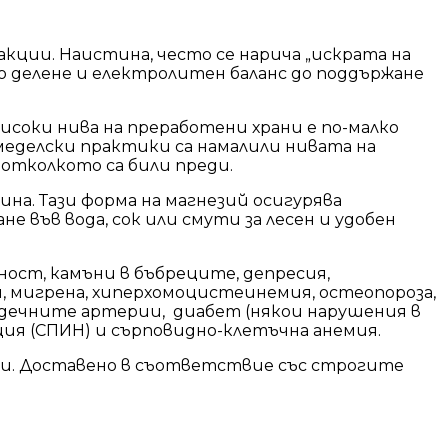
акции. Наистина, често се нарича „искрата на
о делене и електролитен баланс до поддържане
исоки нива на преработени храни е по-малко
еделски практики са намалили нивата на
 отколкото са били преди.
ина. Тази форма на магнезий осигурява
е във вода, сок или смути за лесен и удобен
ост, камъни в бъбреците, депресия,
я, мигрена, хиперхомоцистеинемия, остеопороза,
ърдечните артерии, диабет (някои нарушения в
ция (СПИН) и сърповидно-клетъчна анемия.
ли. Доставено в съответствие със строгите