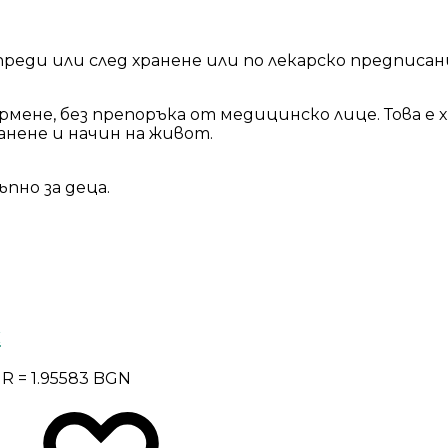
преди или след хранене или по лекарско предписан
мене, без препоръка от медицинско лице. Това е 
анене и начин на живот.
пно за деца.
и
UR = 1.95583 BGN