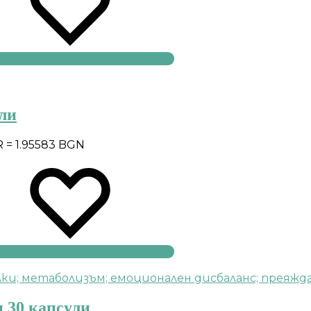
ули
R = 1.95583 BGN
н 30 капсули