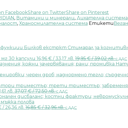
on Facebook
Share on Twitter
Share on Pinterest
RIDIAN
,
Витамини и минерали
,
Дихателна система
налост
,
Храносмилателна система
Етикети
Вега
Билков екстркт Стимарал за когнитивн
0 мг 30 капсули
16,96
€
/ 33,17 лв.
19,95
€
/ 39,02 лв.
с ДДС
Нату
1,61 лв.
37,07
€
/ 72,50 лв.
с ДДС
€
/ 26,36 лв.
16,85
€
/ 32,96 лв.
с ДДС