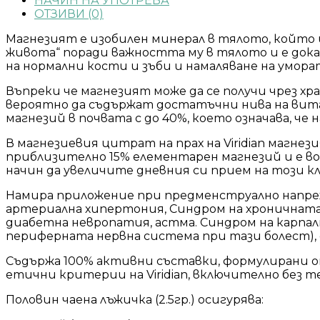
НАЧИН НА УПОТРЕБА
ОТЗИВИ (0)
Магнезият е изобилен минерал в тялото, който и
живота“ поради важността му в тялото и е дока
на нормални кости и зъби и намаляване на умора
Въпреки че магнезият може да се получи чрез х
вероятно да съдържат достатъчни нива на вита
магнезий в почвата с до 40%, което означава, че
В магнезиевия цитрат на прах на Viridian магне
приблизително 15% елементарен магнезий и е вод
начин да увеличите дневния си прием на този к
Намира приложение при предменструално напреже
артериална хипертония, Синдром на хроничната 
диабетна невропатия, астма. Cиндром на карпал
периферната нервна система при тази болест), 
Съдържа 100% активни съставки, формулирани 
етични критерии на Viridian, включително без т
Половин чаена лъжичка (2.5гр.) осигурява: