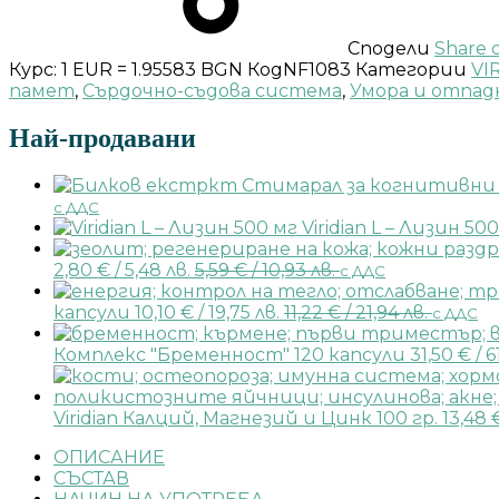
Сподели
Share 
Курс: 1 EUR = 1.95583 BGN
Код
NF1083
Категории
VI
памет
,
Сърдочно-съдова система
,
Умора и отпад
Най-продавани
с ДДС
Viridian L – Лизин 50
2,80
€
/ 5,48 лв.
5,59
€
/ 10,93 лв.
с ДДС
капсули
10,10
€
/ 19,75 лв.
11,22
€
/ 21,94 лв.
с ДДС
Комплекс "Бременност" 120 капсули
31,50
€
/ 6
Viridian Калций, Магнезий и Цинк 100 гр.
13,48
ОПИСАНИЕ
СЪСТАВ