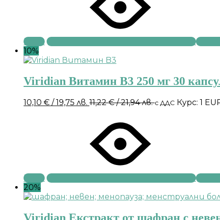
Купи
10%
Viridian Витамин B3 250 мг 30 капс
10,10
€
/ 19,75 лв.
11,22
€
/ 21,94 лв.
Курс: 1 EU
с ДДС
Купи
20%
Viridian Екстракт от шафран с неве