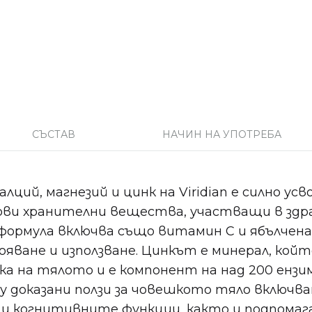
СЪСТАВ
НАЧИН НА УПОТРЕБА
лций, магнезий и цинк на Viridian е силно ус
чови хранителни вещества, участващи в здр
формула включва също витамин С и ябълчена 
яване и използване. Цинкът е минерал, койт
ка на тялото и е компонент на над 200 ензим
у доказани ползи за човешкото тяло включв
и когнитивните функции, както и подпомаг