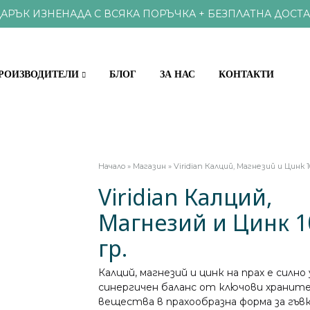
АРЪК ИЗНЕНАДА С ВСЯКА ПОРЪЧКА + БЕЗПЛАТНА ДОСТА
РОИЗВОДИТЕЛИ
БЛОГ
ЗА НАС
КОНТАКТИ
КЪЩИ
ХРАНИ И ВИТАМИНИ
Начало
»
Магазин
»
Viridian Калций, Магнезий и Цинк 1
Viridian Калций,
ОКС И ПАРАЗИТИ
ПРОБИОТИЦИ
Магнезий и Цинк 1
 ЗРЕНИЕ
ВИТАМИНИ И
гр.
АМИНОКИСЕЛИНИ И АНТ
И, НОС, ГЪРЛО
Калций, магнезий и цинк на прах е силно 
синергичен баланс от ключови хранит
, НОКТИ
НАТУРАЛНИ П
вещества в прахообразна форма за гъв
СТЕМА