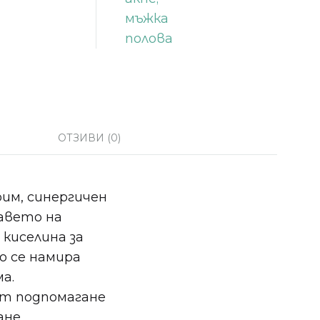
ОТЗИВИ (0)
воим, синергичен
авето на
киселина за
о се намира
а.
ат подпомагане
ане