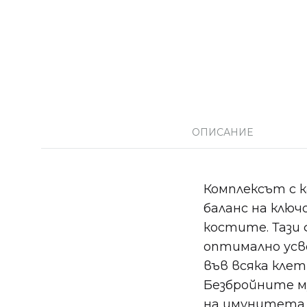
ОПИСАНИЕ
Комплексът с ка
баланс на клю
костите. Тази 
оптимално усво
във всяка клет
Безбройните м
на имунитета 