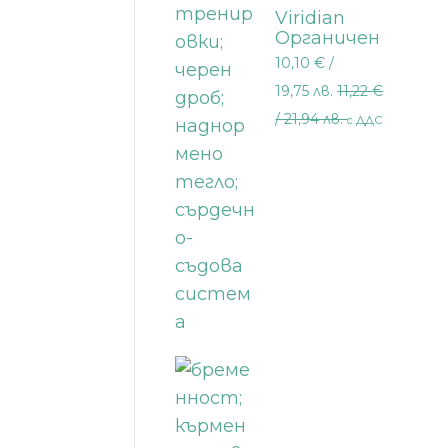
Viridian
Органичен
зелен чай
10,10
€
/
30 капсули
19,75 лв.
11,22
€
/ 21,94 лв.
с ДДС