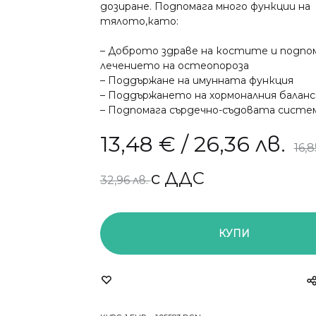
дозиране. Подпомага много функции на
тялото,като:
СТРЕС, СЪН И ПАМЕТ
СУПЕРХР
– Доброто здраве на костите и подпо
АПИТЕРАПИЯ
ОРА И ОТПАДНАЛОСТ
лечението на остеопороза
– Поддържане на имунната функция
– Поддържането на хормоналния баланс
КОЗМЕТИКА
НСКО ЗДРАВЕ
– Подпомага сърдечно-съдовата систе
13,48
€
/ 26,36 лв.
О ЗДРАВЕ
16,
с ДДС
ДЕТСКО ЗДРАВЕ
32,96 лв.
КУПИ