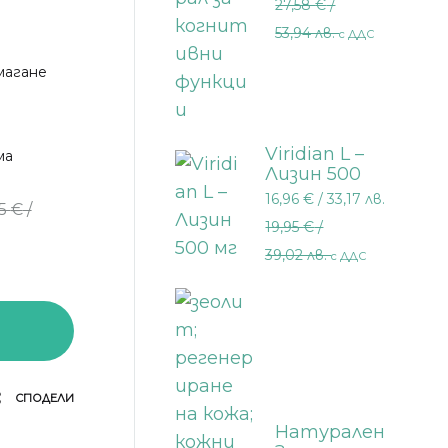
27,58
€
/
когнитивни
функции 30
53,94 лв.
с ДДС
АНИ
мл.
магане
Viridian L –
ма
Лизин 500
мг 30
16,96
€
/ 33,17 лв.
85
€
/
капсули
19,95
€
/
39,02 лв.
с ДДС
СПОДЕЛИ
Натурален