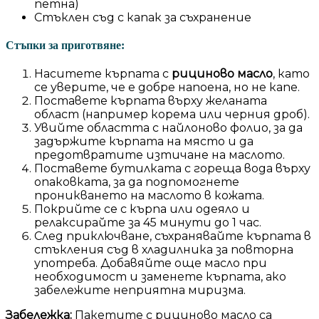
петна)
Стъклен съд с капак за съхранение
Стъпки за приготвяне:
Наситете кърпата с
рициново масло
, като
се уверите, че е добре напоена, но не капе.
Поставете кърпата върху желаната
област (например корема или черния дроб).
Увийте областта с найлоново фолио, за да
задържите кърпата на място и да
предотвратите изтичане на маслото.
Поставете бутилката с гореща вода върху
опаковката, за да подпомогнете
проникването на маслото в кожата.
Покрийте се с кърпа или одеяло и
релаксирайте за 45 минути до 1 час.
След приключване, съхранявайте кърпата в
стъкления съд в хладилника за повторна
употреба. Добавяйте още масло при
необходимост и заменете кърпата, ако
забележите неприятна миризма.
Забележка:
Пакетите с рициново масло са