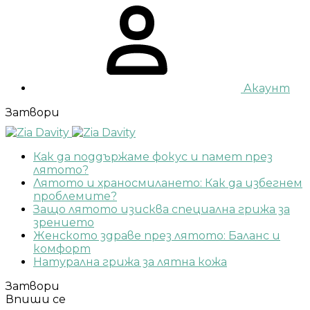
Акаунт
Затвори
Как да поддържаме фокус и памет през
лятото?
Лятото и храносмилането: Как да избегнем
проблемите?
Защо лятото изисква специална грижа за
зрението
Женското здраве през лятото: Баланс и
комфорт
Натурална грижа за лятна кожа
Затвори
Впиши се