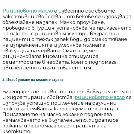
Рициновото масло
е известно със своите
лаксативни свойства и от векове се използва за
облекчаване на запек. Малко проучване,
проведено в Турция, установява, че прилагането
на пакети с рициново масло при възрастни
пациенти с тежък запек води до омекотяване
на изпражненията и улеснява пълната
евакуация на червата. Смята се, че
рициноловата киселина стимулира
рецепторите в червата, което подпомага
движението и изчистването им.
2. Подобряване на кожното здраве
Благодарение на своите противовъзпалителни
и хидратиращи свойства,
рициновото масло
се
използва успешно при лечение на различни
кожни заболявания като екзема и псориазис.
Прилагането на масло локално подпомага
намаляването на възпалението, хидратира
кожата и подпомага регенерацията на
клетките.