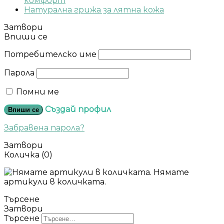
комфорт
Натурална грижа за лятна кожа
Затвори
Впиши се
Потребителско име
Парола
Помни ме
Създай профил
Впиши се
Забравена парола?
Затвори
Количка
(0)
Нямате
артикули в количката.
Търсене
Затвори
Търсене