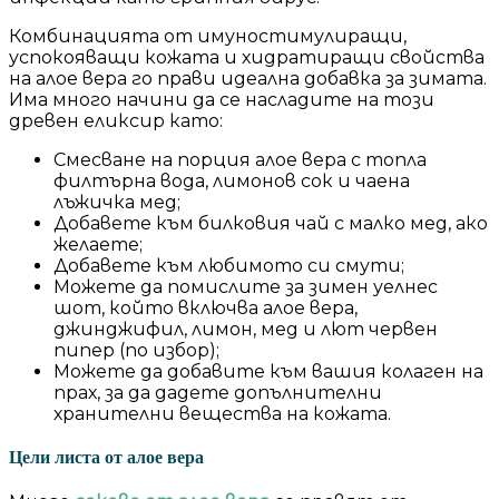
Комбинацията от имуностимулиращи,
успокояващи кожата и хидратиращи свойства
на алое вера го прави идеална добавка за зимата.
Има много начини да се насладите на този
древен еликсир като:
Смесване на порция алое вера с топла
филтърна вода, лимонов сок и чаена
лъжичка мед;
Добавете към билковия чай с малко мед, ако
желаете;
Добавете към любимото си смути;
Можете да помислите за зимен уелнес
шот, който включва алое вера,
джинджифил, лимон, мед и лют червен
пипер (по избор);
Можете да добавите към вашия колаген на
прах, за да дадете допълнителни
хранителни вещества на кожата.
Цели листа от алое вера