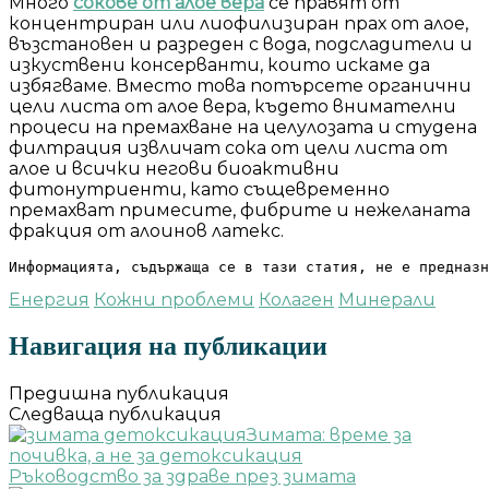
Много
сокове от алое вера
се правят от
концентриран или лиофилизиран прах от алое,
възстановен и разреден с вода, подсладители и
изкуствени консерванти, които искаме да
избягваме. Вместо това потърсете органични
цели листа от алое вера, където внимателни
процеси на премахване на целулозата и студена
филтрация извличат сока от цели листа от
алое и всички негови биоактивни
фитонутриенти, като същевременно
премахват примесите, фибрите и нежеланата
фракция от алоинов латекс.
Информацията, съдържаща се в тази статия, не е предназн
Енергия
Кожни проблеми
Колаген
Минерали
Навигация на публикации
Предишна публикация
Следваща публикация
Зимата: време за
почивка, а не за детоксикация
Ръководство за здраве през зимата