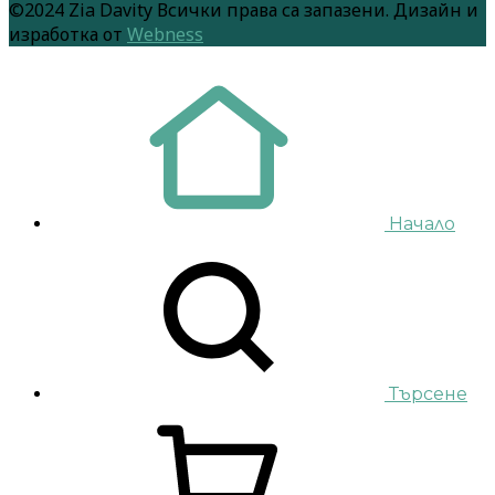
©2024 Zia Davity Всички права са запазени. Дизайн и
изработка от
Webness
Начало
Търсене