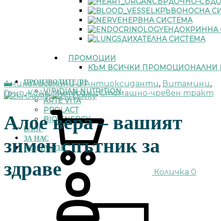
СЪРДОЧНО-СЪДО
КРЪВОНОСНА С
НЕРВНА СИСТЕМА
ЕНДОКРИННА 
ДИХАТЕЛНА СИСТЕМА
ПРОМОЦИИ
КЪМ ВСИЧКИ ПРОМОЦИОНАЛНИ 
ПРОИЗВОДИТЕЛИ
Аминокиселини и Антиоксиданти
,
Витамини
,
VIRIDIAN NUTRITION
Грип
,
Кожа
,
Минерали
,
Стомашно-чревен тракт
ARTE VITA
PROLACT
Алое вера – вашият
BIO ENERGY
БЛОГ
зимен спътник за
ЗА НАС
КОНТАКТИ
здраве
Количка
0