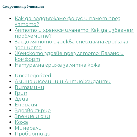
Скорошни публикации
Как да поддържаме фокус и памет през
лятото?
Лятото и храносмилането: Как да избегнем
проблемите?
Защо лятото изисква специална грижа за
зрението
Женското здраве през лятото: Баланс и
комфорт
Натурална грижа за лятна кожа
Uncategorized
Аминокиселини и Антиоксиданти
Витамини
Грип
Деца
Енергия
Здраво сърце
Зрение и очи
Кожа
Минерали
Пробиотици