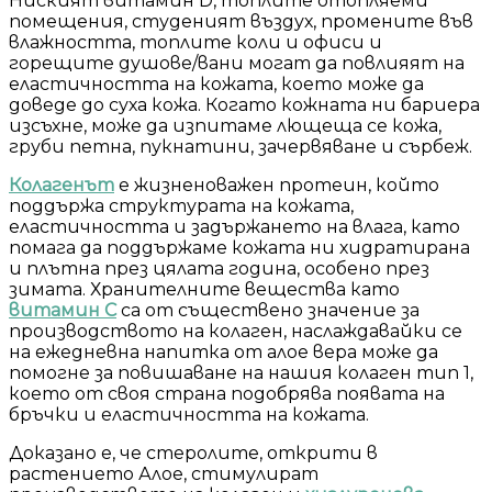
Ниският витамин D, топлите отопляеми
помещения, студеният въздух, промените във
влажността, топлите коли и офиси и
горещите душове/вани могат да повлияят на
еластичността на кожата, което може да
доведе до суха кожа. Когато кожната ни бариера
изсъхне, може да изпитаме лющеща се кожа,
груби петна, пукнатини, зачервяване и сърбеж.
Колагенът
е жизненоважен протеин, който
поддържа структурата на кожата,
еластичността и задържането на влага, като
помага да поддържаме кожата ни хидратирана
и плътна през цялата година, особено през
зимата. Хранителните вещества като
витамин С
са от съществено значение за
производството на колаген, наслаждавайки се
на ежедневна напитка от алое вера може да
помогне за повишаване на нашия колаген тип 1,
което от своя страна подобрява появата на
бръчки и еластичността на кожата.
Доказано е, че стеролите, открити в
растението Алое, стимулират