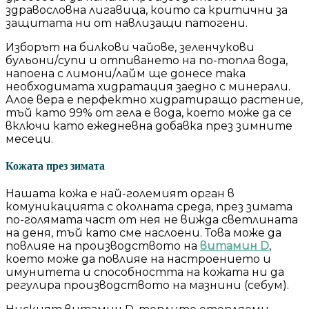
здравословна лигавица, които са критични за
защитата ни от навлизащи патогени.
Изборът на билкови чайове, зеленчукови
бульони/супи и отпиването на по-топла вода,
напоена с лимони/лайм ще донесе така
необходимата хидратация заедно с минерали.
Алое вера е перфектно хидратиращо растение,
тъй като 99% от гела е вода, което може да се
включи като ежедневна добавка през зимните
месеци.
Кожата през зимата
Нашата кожа е най-големият орган в
комуникацията с околната среда, през зимата
по-голямата част от нея не вижда светлината
на деня, тъй като сме наслоени. Това може да
повлияе на производството на
витамин D
,
което може да повлияе на настроението и
имунитета и способността на кожата ни да
регулира производството на мазнини (себум).