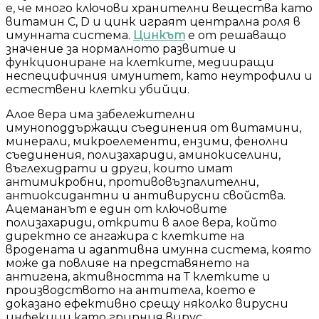
е, че много ключови хранителни вещества като
витамин С, D и цинк играят централна роля в
имунната система.
Цинкът
е от решаващо
значение за нормалното развитие и
функциониране на клетките, медииращи
неспецифичния имунитет, като неутрофили и
естествени клетки убийци.
Алое вера има забележителни
имуноподдържащи съединения от витамини,
минерали, микроелементи, ензими, фенолни
съединения, полизахариди, аминокиселини,
въглехидрати и други, които имат
антимикробни, противовъзпалителни,
антиоксидантни и антивирусни свойства.
Ацемананът е един от ключовите
полизахариди, открити в алое вера, който
директно се ангажира с клетките на
вродената и адаптивна имунна система, която
може да повлияе на представянето на
антигена, активността на Т клетките и
производството на антитела, което е
доказано ефективно срещу няколко вирусни
инфекции като грипния вирус.