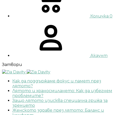
Количка
0
Акаунт
Затвори
Как да поддържаме фокус и памет през
лятото?
Лятото и храносмилането: Как да избегнем
проблемите?
Защо лятото изисква специална грижа за
зрението
Женското здраве през лятото: Баланс и