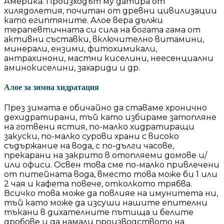
Америка. Произходът му датира от
хилядолетия, почитан от древни цивилизации
като египтяните. Алое вера дължи
терапевтичната си сила на богата гама от
активни съставки, включително витамини,
минерали, ензими, фитохимикали,
антрахинони, мастни киселини, неесенциални
аминокиселини, захариди и др.
Алое за зимна хидратация
През зимата е обичайно да ставаме хронично
дехидратирани, тъй като избираме затопляне
на готвени ястия, по-малко хидратиращи
закуски, по-малко сурови храни с високо
съдържание на вода, с по-дълги часове,
прекарани на закрито в отопляеми домове и/
или офиси. Освен това сме по-малко привлечени
от питейната вода, вместо това може би 1 или
2 чая и кафета повече, отколкото трябва.
Всичко това може да повлияе на имунитета ни,
тъй като може да изсуши нашите епителни
тъкани в дихателните пътища и белите
дробове и да намали производството на