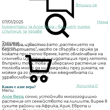
Впиши се
07/01/2025
Няма
коментари
за Алое вера – вашият зимен
спътник за здраве
Търсене
Алое вера, известно като „растението на
безсмъртието“, често се свързва с грижа за
кожата при топло време, като облекчаване на
слънчеви изгаряния и хидратация през лятото.
Въпреки това, това универсално растение има
толкова много да ни предложи през зимата, че
можем да го добавим към ежедневната си
здравословна рутина.
Количка
0
Какво е алое вера?
Menu
Алое Вера
, сочно, устойчиво многогодишно
растение от семейството на лилиите, вирее в
сухите райони на Африка, Азия, Европа и