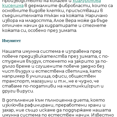
производството на колаген и
хиалуронова
киселина
в дермалните фибробласти, които са
основните видове клетки, присъстващи в
съединителната тъкан на кожата. Наричано
извора на младостта, Алое Вера може да бъде
отличен начин да хидратирате и стегнете
кожата си, особено през зимата.
Имунитет
Нашата имунна система е изправена пред
повече предизвикателства през зимата, с по-
студения въздух, стоенето на закрито за по-
дълго време и сгушените повече заедно без
чист въздух и естествена светлина, като
например в училища, офиси, обществен
транспорт, магазини и т.н., не е чудно, че
ставаме по-податливи на настинки/грип и
други вируси.
В допълнение към пълноценна диета, която
изключва рафинирани, преработени храни и
захар, ние също искаме да поддържаме нашата
имунна система по естествен начин. Известно