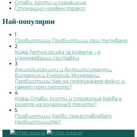
Стави, кости и сухожилия
Стомашно-чревен тракт
Най-популярни
1
Пробиотици
Пробиотици при пътуване
2
Кожа
Лятна грижа за кожата – 4
изненадващи съставки
3
Аминокиселини и Антиоксиданти
,
Витамини
,
Енергия
,
Минерали
,
Пробиотици
Как да поддържаме фокус и
памет през лятото?
4
Кожа
,
Стави, кости и сухожилия
Каква е
ролята на колагена в тялото?
5
Пробиотици
Какво представляват
пробиотиците?