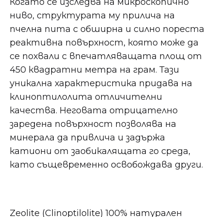
Когато се изследва на микроскопично
ниво, структурата му прилича на
пчелна пита с обширна и силно пореста
реактивна повърхност, която може да
се похвали с впечатляващата площ от
450 квадратни метра на грам. Тази
уникална характеристика придава на
клиноптилолита отличителни
качества. Неговата отрицателно
заредена повърхност позволява на
минерала да привлича и задържа
катиони от заобикалящата го среда,
като същевременно освобождава други.
Zeolite (Clinoptilolite) 100% натурален