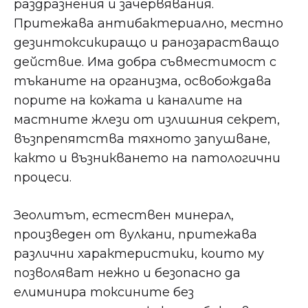
раздразнения и зачервявания.
Притежава антибактериално, местно
дезинтоксикиращо и ранозарастващо
действие. Има добра съвместимост с
тъканите на организма, освобождава
порите на кожата и каналите на
мастните жлези от излишния секрет,
възпрепятства тяхното запушване,
както и възникването на патологични
процеси.
Зеолитът, естествен минерал,
произведен от вулкани, притежава
различни характеристики, които му
позволяват нежно и безопасно да
елиминира токсините без