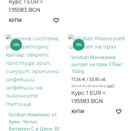
Курс: 1 EUR =
1.95583 BGN
КУПИ
20%
15%
Viridian Магнезиев
цитрат на прах 375мг
150гр.
17,36
€
/ 33,95 лв.
20,42
€
/ 39,94 лв.
с ДДС
Курс: 1 EUR =
1.95583 BGN
КУПИ
Viridian Комплекс от
Хрян, Чесън,
Витамин С и Цинк 30