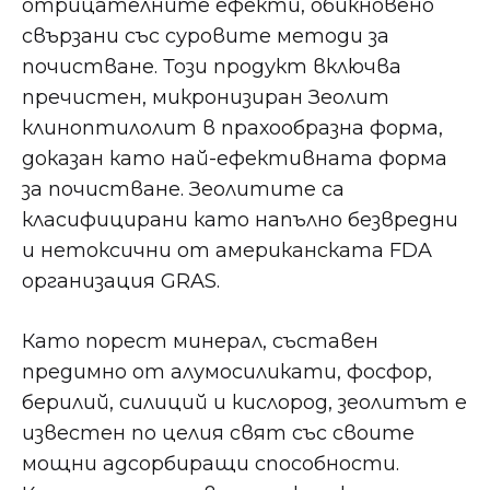
отрицателните ефекти, обикновено
свързани със суровите методи за
почистване. Този продукт включва
пречистен, микронизиран Зеолит
клиноптилолит в прахообразна форма,
доказан като най-ефективната форма
за почистване. Зеолитите са
класифицирани като напълно безвредни
и нетоксични от американската FDA
организация GRAS.
Като порест минерал, съставен
предимно от алумосиликати, фосфор,
берилий, силиций и кислород, зеолитът е
известен по целия свят със своите
мощни адсорбиращи способности.