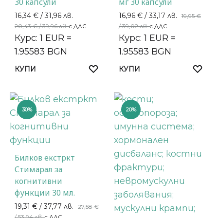
30 капсули
мг 30 капсули
16,34
€
/ 31,96 лв.
16,96
€
/ 33,17 лв.
19,95
€
20,43
€
/ 39,96 лв.
/ 39,02 лв.
с ДДС
с ДДС
Курс: 1 EUR =
Курс: 1 EUR =
1.95583 BGN
1.95583 BGN
КУПИ
КУПИ
30%
20%
Билков екстркт
Стимарал за
когнитивни
функции 30 мл.
19,31
€
/ 37,77 лв.
27,58
€
/ 53,94 лв.
с ДДС