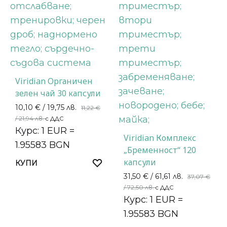
Viridian Органичен
зелен чай 30 капсули
10,10
€
/ 19,75 лв.
11,22
€
/ 21,94 лв.
с ДДС
Курс: 1 EUR =
Viridian Комплекс
1.95583 BGN
„Бременност“ 120
капсули
КУПИ
31,50
€
/ 61,61 лв.
37,07
€
/ 72,50 лв.
с ДДС
Курс: 1 EUR =
1.95583 BGN