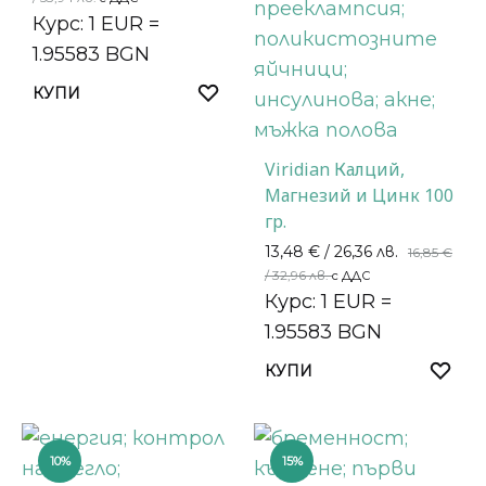
Курс: 1 EUR =
1.95583 BGN
КУПИ
Viridian Калций,
Магнезий и Цинк 100
гр.
13,48
€
/ 26,36 лв.
16,85
€
/ 32,96 лв.
с ДДС
Курс: 1 EUR =
1.95583 BGN
КУПИ
10%
15%