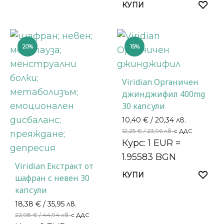
КУПИ
20%
15%
Viridian Органичен
джинджифил 400mg
30 капсули
10,40
€
/ 20,34 лв.
12,25
€
/ 23,96 лв.
с ДДС
Курс: 1 EUR =
1.95583 BGN
Viridian Екстракт от
КУПИ
шафран с невен 30
капсули
18,38
€
/ 35,95 лв.
22,98
€
/ 44,94 лв.
с ДДС