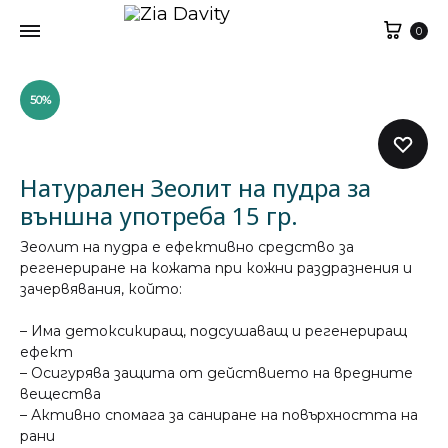
Кол
0
50%
Натурален Зеолит на пудра за
външна употреба 15 гр.
Зеолит на пудра е ефективно средство за
регенериране на кожата при кожни раздразнения и
зачервявания, който:
– Има детоксикиращ, подсушаващ и регенериращ
ефект
– Осигурява защита от действието на вредните
вещества
– Активно спомага за саниране на повърхността на
рани