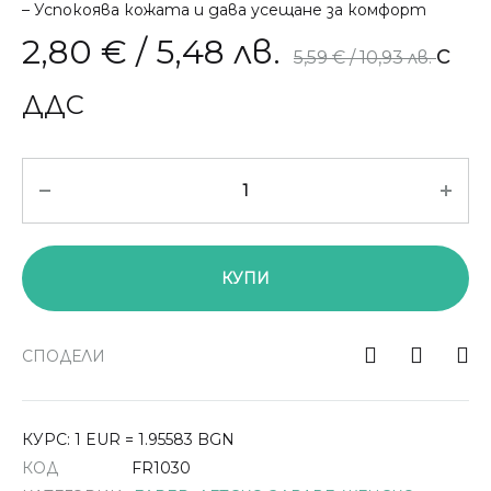
– Успокоява кожата и дава усещане за комфорт
2,80
€
/ 5,48 лв.
с
5,59
€
/ 10,93 лв.
ДДС
Количество
КУПИ
СПОДЕЛИ
КУРС: 1 EUR = 1.95583 BGN
КОД
FR1030