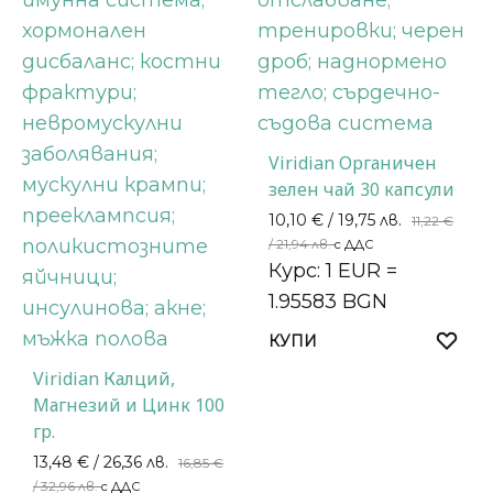
Viridian Органичен
зелен чай 30 капсули
10,10
€
/ 19,75 лв.
11,22
€
/ 21,94 лв.
с ДДС
Курс: 1 EUR =
1.95583 BGN
КУПИ
Viridian Калций,
Магнезий и Цинк 100
гр.
13,48
€
/ 26,36 лв.
16,85
€
/ 32,96 лв.
с ДДС