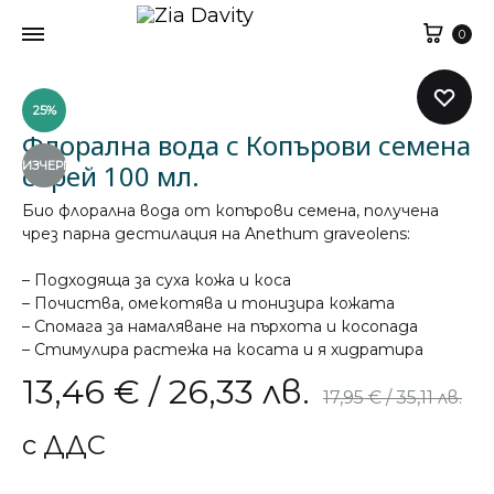
Кол
0
25%
Флорална вода с Копърови семена
ИЗЧЕРПАН
спрей 100 мл.
Био флорална вода от копърови семена, получена
чрез парна дестилация на Anethum graveolens:
– Подходяща за суха кожа и коса
– Почиства, омекотява и тонизира кожата
– Спомага за намаляване на пърхота и косопада
– Стимулира растежа на косата и я хидратира
13,46
€
/ 26,33 лв.
17,95
€
/ 35,11 лв.
с ДДС