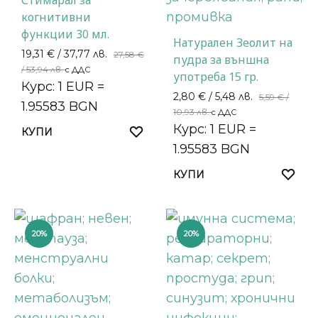
Стимарал за
когнитивни
функции 30 мл.
Натурален Зеолит на
19,31
€
/ 37,77 лв.
27,58
€
пудра за външна
/ 53,94 лв.
с ДДС
употреба 15 гр.
Курс: 1 EUR =
2,80
€
/ 5,48 лв.
5,59
€
/
1.95583 BGN
10,93 лв.
с ДДС
Курс: 1 EUR =
КУПИ
1.95583 BGN
КУПИ
20%
20%