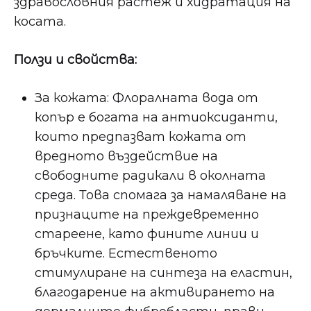
здравословния растеж и хидратация на
косата.
Ползи и свойства:
За кожата: Флоралната вода от
копър е богата на антиоксиданти,
които предпазват кожата от
вредното въздействие на
свободните радикали в околната
среда. Това спомага за намаляване на
признаците на преждевременно
стареене, като фините линии и
бръчките. Естественото
стимулиране на синтеза на еластин,
благодарение на активирането на