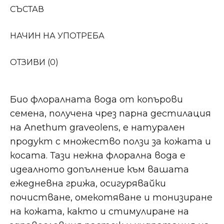
СЪСТАВ
НАЧИН НА УПОТРЕБА
ОТЗИВИ (0)
Био флоралната вода от копърови
семена, получена чрез парна дестилация
на Anethum graveolens, е натурален
продукт с множество ползи за кожата и
косата. Тази нежна флорална вода е
идеалното допълнение към вашата
ежедневна грижа, осигурявайки
почистване, омекотяване и тонизиране
на кожата, както и стимулиране на