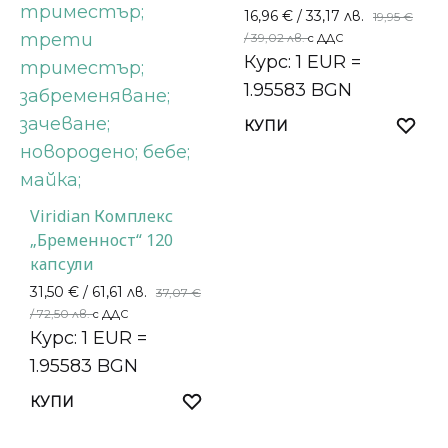
16,96
€
/ 33,17 лв.
19,95
€
/ 39,02 лв.
с ДДС
Курс: 1 EUR =
1.95583 BGN
КУПИ
Viridian Комплекс
„Бременност“ 120
капсули
31,50
€
/ 61,61 лв.
37,07
€
/ 72,50 лв.
с ДДС
Курс: 1 EUR =
1.95583 BGN
КУПИ