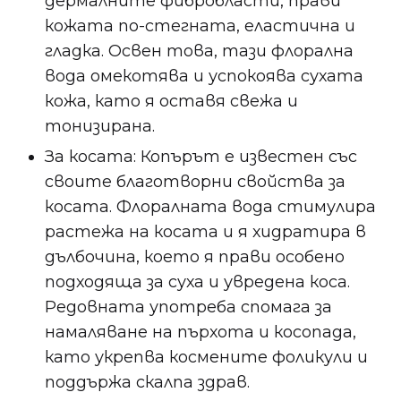
дермалните фибробласти, прави
кожата по-стегната, еластична и
гладка. Освен това, тази флорална
вода омекотява и успокоява сухата
кожа, като я оставя свежа и
тонизирана.
За косата: Копърът е известен със
своите благотворни свойства за
косата. Флоралната вода стимулира
растежа на косата и я хидратира в
дълбочина, което я прави особено
подходяща за суха и увредена коса.
Редовната употреба спомага за
намаляване на пърхота и косопада,
като укрепва космените фоликули и
поддържа скалпа здрав.