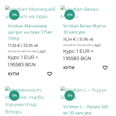
15%
20%
Viridian Магнезиев
Viridian Веган Мулти
цитрат на прах 375мг
30 капсули
150гр.
16,34
€
/ 31,96 лв.
20,43
€
/ 39,96 лв.
17,36
€
/ 33,95 лв.
с ДДС
Курс: 1 EUR =
20,42
€
/ 39,94 лв.
с ДДС
Курс: 1 EUR =
1.95583 BGN
1.95583 BGN
КУПИ
КУПИ
15%
15%
Viridian L – Лизин 500
мг 30 капсули