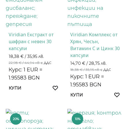
Viridian Екстракт от
Viridian Комплекс от
шафран с невен 30
Хрян, Чесън,
капсули
Витамин С и Цинк 30
капсули
18,38
€
/ 35,95 лв.
22,98
€
/ 44,94 лв.
с ДДС
14,70
€
/ 28,75 лв.
Курс: 1 EUR =
18,38
€
/ 35,95 лв.
с ДДС
Курс: 1 EUR =
1.95583 BGN
1.95583 BGN
КУПИ
КУПИ
20%
10%