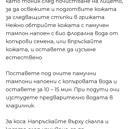
като тоник след почистване на лицето,
за да освежите и подготвите кожата
за следващите стъпки в грижата.
Нежно обтрийте кожата с памучен
тампон напоен с био флорална вода от
копърови семена, или впръскайте
кожата, и оставете да изсъхне
естествено.
Поставете под очите памучни
тампони напоени с копъровата вода и
оставете за 10 – 15 мин. При подути очи
изстудете предварително водата в
хладилник.
За коса: Напръскайте върху скалпа и