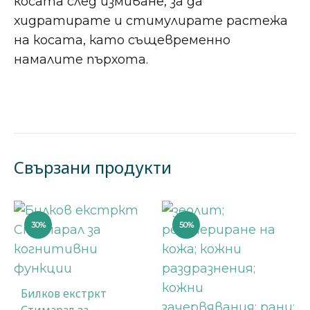
косата след измиване, за да
хидратирате и стимулирате растежа
на косата, като същевременно
намалите пърхота.
Свързани продукти
30%
50%
Билков екстркт