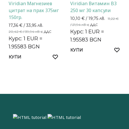
Viridian Магнезиев
Viridian Витамин B3
цитрат на прах 375мг
250 мг 30 капсули
150гр.
10,10
€
/ 19,75 лв.
11,22
€
/ 21,94 лв.
17,36
€
/ 33,95 лв.
с ДДС
Курс: 1 EUR =
20,42
€
/ 39,94 лв.
с ДДС
Курс: 1 EUR =
1.95583 BGN
1.95583 BGN
КУПИ
КУПИ