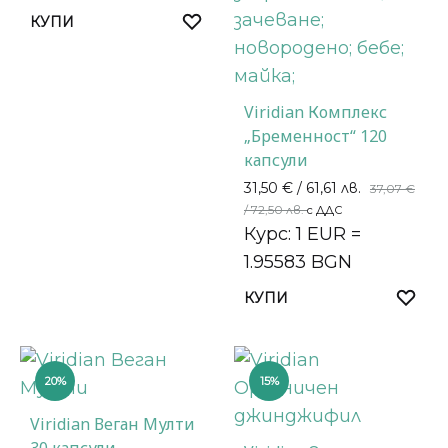
КУПИ
Viridian Комплекс
„Бременност“ 120
капсули
31,50
€
/ 61,61 лв.
37,07
€
/ 72,50 лв.
с ДДС
Курс: 1 EUR =
1.95583 BGN
КУПИ
20%
15%
Viridian Веган Мулти