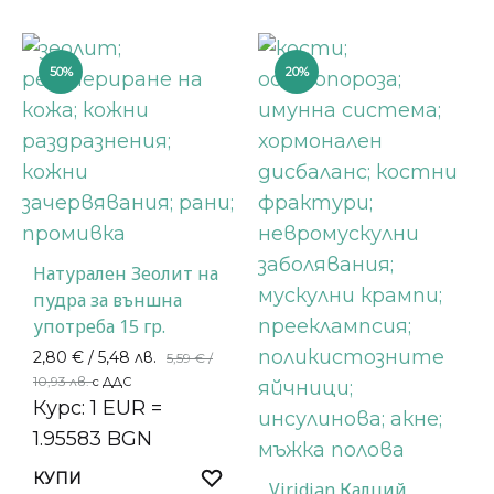
50%
20%
Натурален Зеолит на
пудра за външна
употреба 15 гр.
2,80
€
/ 5,48 лв.
5,59
€
/
10,93 лв.
с ДДС
Курс: 1 EUR =
1.95583 BGN
КУПИ
Viridian Калций,