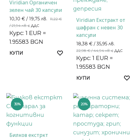
Viridian Органичен
зелен чай 30 капсули
10,10
€
/ 19,75 лв.
11,22
€
Viridian Екстракт от
/ 21,94 лв.
с ДДС
шафран с невен 30
Курс: 1 EUR =
капсули
1.95583 BGN
18,38
€
/ 35,95 лв.
22,98
€
/ 44,94 лв.
с ДДС
КУПИ
Курс: 1 EUR =
1.95583 BGN
КУПИ
30%
20%
Билков екстркт