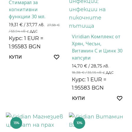
Стимарал за
когнитивни
функции 30 мл.
19,31
€
/ 37,77 лв.
27,58
€
/ 53,94 лв.
с ДДС
Viridian Комплекс от
Курс: 1 EUR =
Хрян, Чесън,
1.95583 BGN
Витамин С и Цинк 30
КУПИ
капсули
14,70
€
/ 28,75 лв.
18,38
€
/ 35,95 лв.
с ДДС
Курс: 1 EUR =
1.95583 BGN
КУПИ
15%
10%