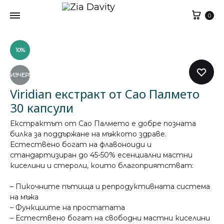
Кол
0
10%
ИЗЧЕРПАН
Viridian екстракт от Сао Палмето
30 капсули
Екстрактът от Сао Палмето е добре позната
билка за поддържане на мъжкото здраве.
Естествено богат на флавоноиди и
стандартизиран до 45-50% есенциални мастни
киселини и стероли, които благоприятстват:
– Пикочните пътища и репродуктивната система
на мъжа
– Функциите на простатата
– Естествено богат на свободни мастни киселини