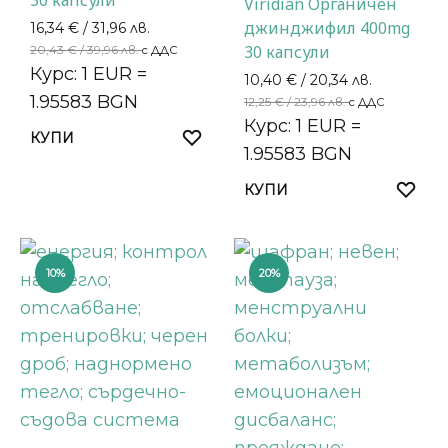
30 капсули
Viridian Органичен
джинджифил 400mg
16,34
€
/ 31,96 лв.
30 капсули
20,43
€
/ 39,96 лв.
с ДДС
Курс: 1 EUR =
10,40
€
/ 20,34 лв.
1.95583 BGN
12,25
€
/ 23,96 лв.
с ДДС
Курс: 1 EUR =
КУПИ
1.95583 BGN
КУПИ
10%
20%