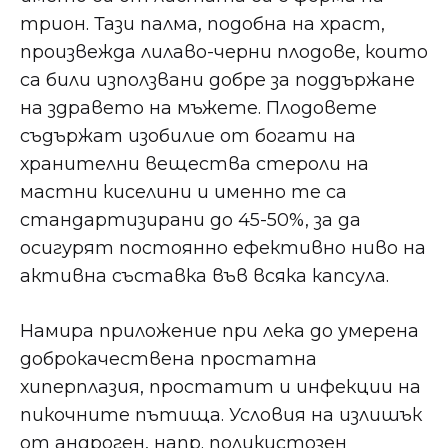
трион. Тази палма, подобна на храст,
произвежда лилаво-черни плодове, които
са били използвани добре за поддържане
на здравето на мъжете. Плодовете
съдържат изобилие от богати на
хранителни вещества стероли на
мастни киселини и именно те са
стандартизирани до 45-50%, за да
осигурят постоянно ефективно ниво на
активна съставка във всяка капсула.
Намира приложение при лека до умерена
доброкачествена простатна
хиперплазия, простатит и инфекции на
пикочните пътища. Условия на излишък
от андроген, напр. поликистозен