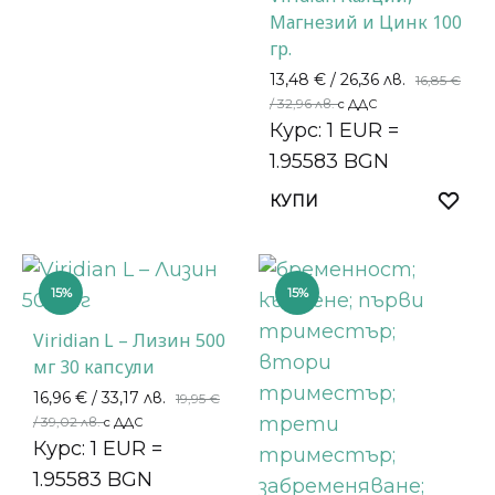
Магнезий и Цинк 100
гр.
13,48
€
/ 26,36 лв.
16,85
€
/ 32,96 лв.
с ДДС
Курс: 1 EUR =
1.95583 BGN
КУПИ
15%
15%
Viridian L – Лизин 500
мг 30 капсули
16,96
€
/ 33,17 лв.
19,95
€
/ 39,02 лв.
с ДДС
Курс: 1 EUR =
1.95583 BGN