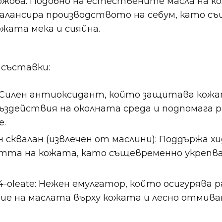
ожоба: Подобно на естествените масла на к
алансира производството на себум, като с
жата мека и сияйна.
съставки:
 Силен антиоксидант, който защитава кож
ъздействия на околната среда и подпомага 
е.
сквалан (извлечен от маслини): Поддържа 
тта на кожата, като същевременно укрепв
l-4-oleate: Нежен емулгатор, който осигурява
ие на маслата върху кожата и лесно отмива