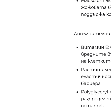
Масло от ж
жожобата б
поддържа ко
Допълнителни 
Витамин Е:
вредните в
на клеткит
Растителен 
еластичнос
бариера.
Polyglycery
разпределен
остатък.