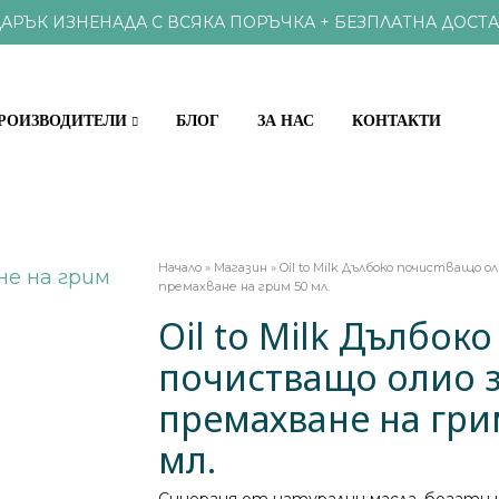
АРЪК ИЗНЕНАДА С ВСЯКА ПОРЪЧКА + БЕЗПЛАТНА ДОСТА
РОИЗВОДИТЕЛИ
БЛОГ
ЗА НАС
КОНТАКТИ
КЪЩИ
ХРАНИ И ВИТАМИНИ
Начало
»
Магазин
»
Oil to Milk Дълбоко почистващо ол
премахване на грим 50 мл.
ОКС И ПАРАЗИТИ
ПРОБИОТИЦИ
Oil to Milk Дълбоко
почистващо олио 
 ЗРЕНИЕ
ВИТАМИНИ И
премахване на гри
АМИНОКИСЕЛИНИ И АНТ
И, НОС, ГЪРЛО
мл.
, НОКТИ
НАТУРАЛНИ П
СТЕМА