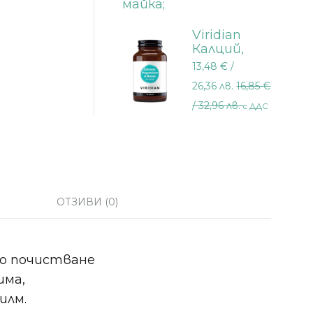
Viridian
Калций,
Магнезий и
13,48
€
/
Цинк 100
26,36 лв.
16,85
€
гр.
/ 32,96 лв.
с ДДС
ОТЗИВИ (0)
но почистване
има,
илм.