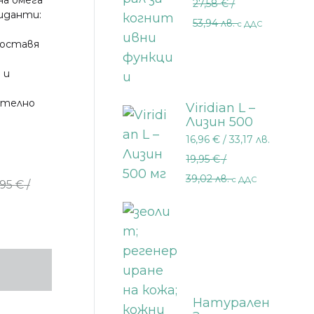
на омега
27,58
€
/
когнитивни
иданти:
функции 30
53,94 лв.
с ДДС
АНИ
мл.
 оставя
 и
ително
Viridian L –
Лизин 500
мг 30
16,96
€
/ 33,17 лв.
капсули
19,95
€
/
39,02 лв.
с ДДС
,95
€
/
Натурален