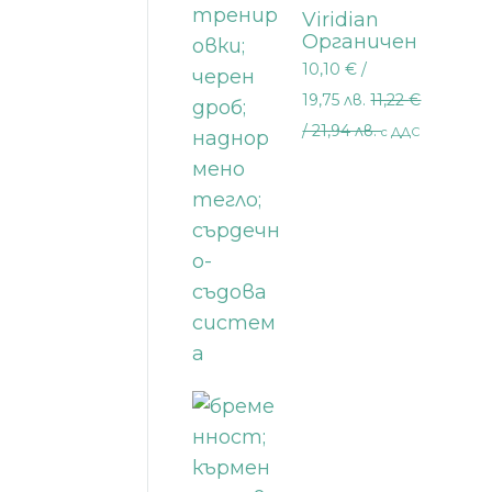
Viridian
Органичен
зелен чай
10,10
€
/
30 капсули
19,75 лв.
11,22
€
/ 21,94 лв.
с ДДС