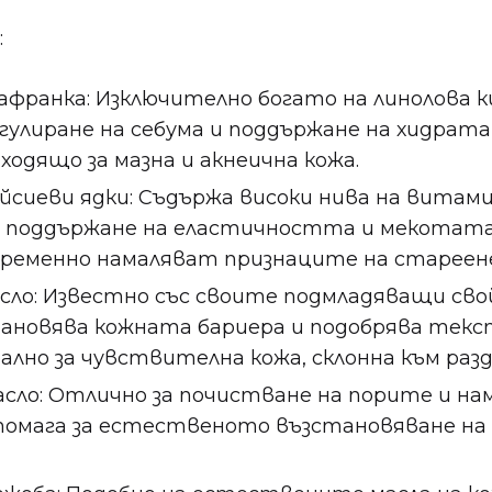
:
франка: Изключително богато на линолова к
егулиране на себума и поддържане на хидрат
ходящо за мазна и акнеична кожа.
йсиеви ядки: Съдържа високи нива на витами
а поддържане на еластичността и мекотата
ременно намаляват признаците на стареене
сло: Известно със своите подмладяващи св
тановява кожната бариера и подобрява тек
ално за чувствителна кожа, склонна към разд
сло: Отлично за почистване на порите и на
помага за естественото възстановяване на 