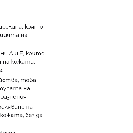
иселина, която
ацията на
ни А и Е, които
 на кожата,
.
ойства, това
стурата на
разнения.
маляване на
кожата, без да