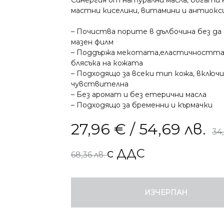
Синергия от натурални масла, богати 
мастни киселини, витамини и антиокс
СТРЕС, СЪН И ПАМЕТ
СУПЕРХР
– Почиства порите в дълбочина без да
мазен филм
АПИТЕРАПИЯ
ОРА И ОТПАДНАЛОСТ
– Поддържа мекотата,еластичността
блясъка на кожата
КОЗМЕТИКА
НСКО ЗДРАВЕ
– Подходящо за всеки тип кожа, включ
чувствителна
– Без аромат и без етерични масла
О ЗДРАВЕ
– Подходящо за бременни и кърмачки
27,96
€
/ 54,69 лв.
ДЕТСКО ЗДРАВЕ
34
с ДДС
68,36 лв.
ИЗЧЕРПАН