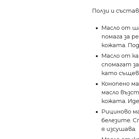
Ползи и състав
Масло от ша
помага за р
кожата. Под
Масло от ка
спомагат з
като същев
Конопено ма
масло възс
кожата. Иде
Рициново ма
белезите. С
я изсушава.