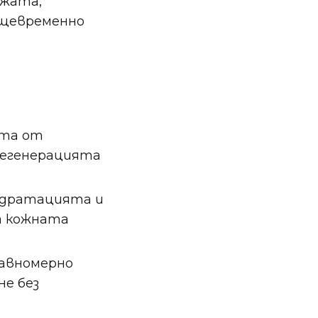
ожата,
ъщевременно
ата от
регенерацията
хидратацията и
а кожната
 равномерно
не без