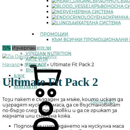
СЪРДОЧНО-СЪДО
КРЪВОНОСНА С
НЕРВНА СИСТЕМА
ЕНДОКРИННА 
ДИХАТЕЛНА СИСТЕМА
ПРОМОЦИИ
КЪМ ВСИЧКИ ПРОМОЦИОНАЛНИ 
15%
Изчерпан
ПРОИЗВОДИТЕЛИ
VIRIDIAN NUTRITION
ARTE VITA
Начало
»
Магазин
»
Ultimate Fit Pack 2
PROLACT
BIO ENERGY
БЛОГ
Ultimate Fit Pack 2
ЗА НАС
КОНТАКТИ
Този пакет е създаден за мъже, които искат да
Количка
0
изградят мускулна маса, да се възстановяват
по-бързо след тренировки и да се грижат за
мазната или смесена кожа.
Подпомага изграждането на мускулна маса