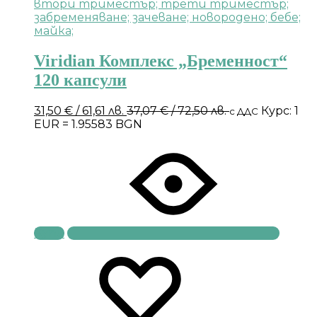
Viridian Комплекс „Бременност“
120 капсули
31,50
€
/ 61,61 лв.
37,07
€
/ 72,50 лв.
Курс: 1
с ДДС
EUR = 1.95583 BGN
Купи