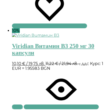
10%
Viridian Витамин B3 250 мг 30
капсули
10,10
€
/ 19,75 лв.
11,22
€
/ 21,94 лв.
Курс: 1
с ДДС
EUR = 1.95583 BGN
Купи