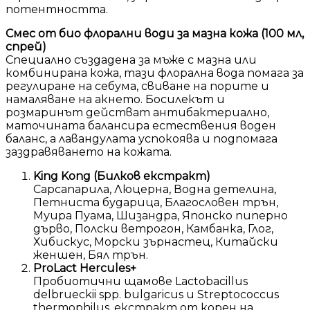
потентността.
Смес от био флорални води за мазна кожа (100 мл,
спрей)
Специално създадена за мъже с мазна или
комбинирана кожа, тази флорална вода помага за
регулиране на себума, свиване на порите и
намаляване на акнето. Босилекът и
розмаринът действат антибактериално,
маточината балансира естествения воден
баланс, а лавандулата успокоява и подпомага
заздравяването на кожата.
King Kong (Билков екстракт)
Сарсапарила, Люцерна, Водна детелина,
Петниста бударица, Благословен трън,
Муира Пуама, Шизандра, Японско пиперно
дърво, Полски ветрогон, Камбанка, Глог,
Хибискус, Морски зърнастец, Китайски
женшен, Бял трън.
ProLact Hercules+
Пробиотични щамове Lactobacillus
delbrueckii spp. bulgaricus и Streptococcus
thermophilus, екстракт от корен на