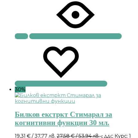
Купи
30%
Билков екстркт Стимарал за
когнитивни функции 30 мл.
19,31
€
/ 37,77 лв.
27,58
€
/ 53,94 лв.
Курс: 1
с ДДС