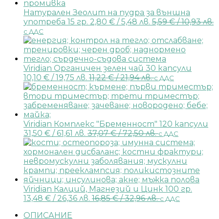
Натурален Зеолит на пудра за външна
употреба 15 гр.
2,80
€
/ 5,48 лв.
5,59
€
/ 10,93 лв.
с ДДС
Viridian Органичен зелен чай 30 капсули
10,10
€
/ 19,75 лв.
11,22
€
/ 21,94 лв.
с ДДС
Viridian Комплекс "Бременност" 120 капсули
31,50
€
/ 61,61 лв.
37,07
€
/ 72,50 лв.
с ДДС
Viridian Калций, Магнезий и Цинк 100 гр.
13,48
€
/ 26,36 лв.
16,85
€
/ 32,96 лв.
с ДДС
ОПИСАНИЕ