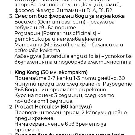
коприва, аминокиселини, калций, калий,
фосфор, желязо, витамини D, A, B1, B2.
Смес от био флорални води за мазна кожа
Босилек (Ocimum basilicum) – регулира
себума и свива порите
Розмарин (Rosmarinus officinalis) –
детоксикира и намалява акнето
Маточина (Melissa officinalis) – балансира и
освежава кожата
Лавандула (Lavandula angustifolia) – успокоява
възпаленията и подобрява еластичността
King Kong (30 мл, екстракт)
Приемайте 2-7 капки 1-3 пъти дневно, 30
минути преди или след хранене. Разредете
във вода или приемете директно.
Курс на прием: 3 седмици, след което
почивка от 1 седмица.
ProLact Hercules+ (60 капсули)
Препоръчителен прием: 2 капсули дневно
преди хранене.
Няма ограничение във времето за
приемане.