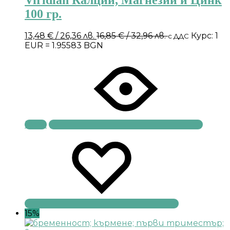
100 гр.
13,48
€
/ 26,36 лв.
16,85
€
/ 32,96 лв.
Курс: 1
с ДДС
EUR = 1.95583 BGN
Купи
15%