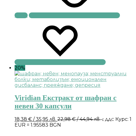
Купи
20%
Viridian Екстракт от шафран с
невен 30 капсули
18,38
€
/ 35,95 лв.
22,98
€
/ 44,94 лв.
Курс: 1
с ДДС
EUR = 1.95583 BGN