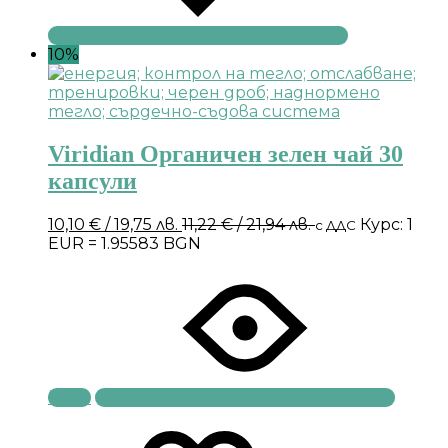
10%
Viridian Органичен зелен чай 30
капсули
10,10
€
/ 19,75 лв.
11,22
€
/ 21,94 лв.
Курс: 1
с ДДС
EUR = 1.95583 BGN
Купи