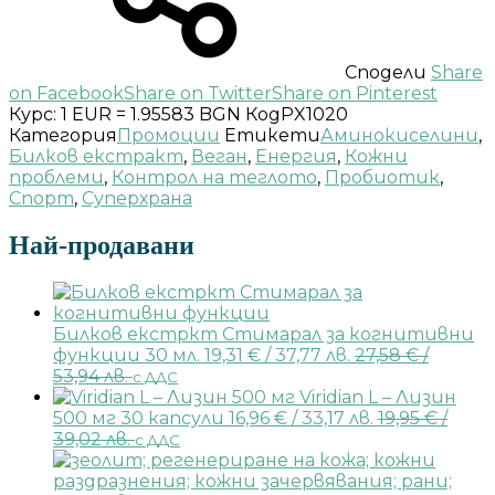
Сподели
Share
on Facebook
Share on Twitter
Share on Pinterest
Курс: 1 EUR = 1.95583 BGN
Код
PX1020
Категория
Промоции
Етикети
Аминокиселини
,
Билков екстракт
,
Веган
,
Енергия
,
Кожни
проблеми
,
Контрол на теглото
,
Пробиотик
,
Спорт
,
Суперхрана
Най-продавани
Билков екстркт Стимарал за когнитивни
функции 30 мл.
19,31
€
/ 37,77 лв.
27,58
€
/
53,94 лв.
с ДДС
Viridian L – Лизин
500 мг 30 капсули
16,96
€
/ 33,17 лв.
19,95
€
/
39,02 лв.
с ДДС