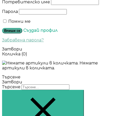
Потребителско име
Парола
Помни ме
Създай профил
Впиши се
Забравена парола?
Затвори
Количка
(0)
Нямате
артикули в количката.
Търсене
Затвори
Търсене