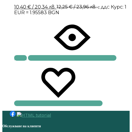
10,40
€
/ 20,34 лв.
12,25
€
/ 23,96 лв.
Курс: 1
с ДДС
EUR = 1.95583 BGN
Купи
Обслужване на клиенти