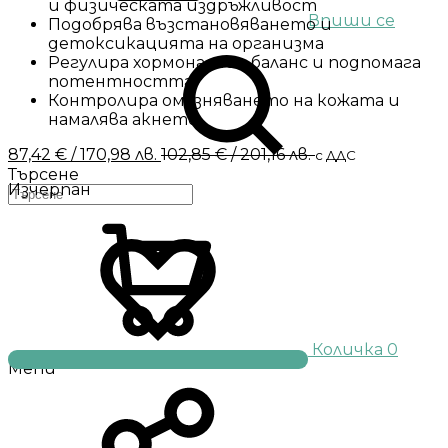
и физическата издръжливост
Впиши се
Подобрява възстановяването и
детоксикацията на организма
Регулира хормоналния баланс и подпомага
потентността
Контролира омазняването на кожата и
намалява акнето
87,42
€
/ 170,98 лв.
102,85
€
/ 201,16 лв.
с ДДС
Търсене
Изчерпан
Количка
0
Menu