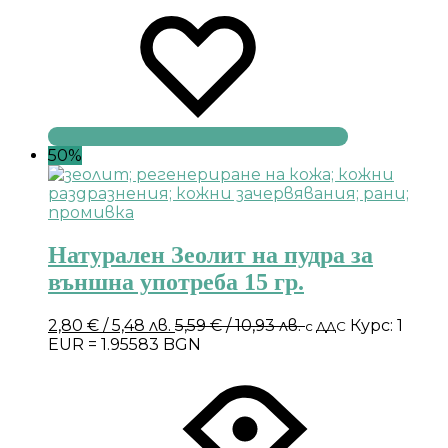
50%
Натурален Зеолит на пудра за
външна употреба 15 гр.
2,80
€
/ 5,48 лв.
5,59
€
/ 10,93 лв.
Курс: 1
с ДДС
EUR = 1.95583 BGN