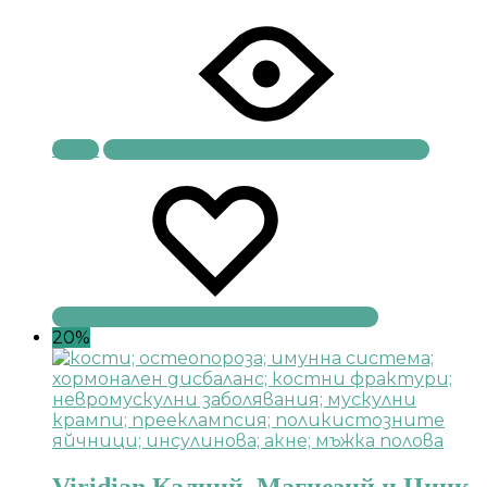
Купи
20%
Viridian Калций, Магнезий и Цинк