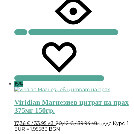
Купи
15%
Viridian Магнезиев цитрат на прах
375мг 150гр.
17,36
€
/ 33,95 лв.
20,42
€
/ 39,94 лв.
Курс: 1
с ДДС
EUR = 1.95583 BGN