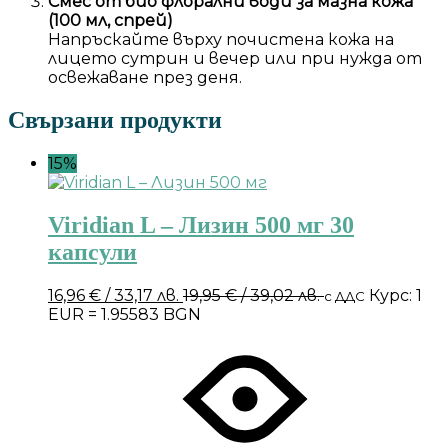
Смес от био флорални води за мазна кожа
(100 мл, спрей)
Напръскайте върху почистена кожа на
лицето сутрин и вечер или при нужда от
освежаване през деня.
Свързани продукти
15%
Viridian L – Лизин 500 мг 30
капсули
16,96
€
/ 33,17 лв.
19,95
€
/ 39,02 лв.
Курс: 1
с ДДС
EUR = 1.95583 BGN