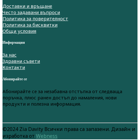
Доставки и връщане
Често задавани въпроси
Политика за поверителност
Политика за бисквитки
Общи условия
Информация
За нас
Здравни съвети
Контакти
Абонирайте се
Абонирайте се за незабавна отстъпка от следваща
поръчка, плюс ранен достъп до намаления, нови
продукти и полезна информация.
©2024 Zia Davity Всички права са запазени. Дизайн и
изработка от
Webness