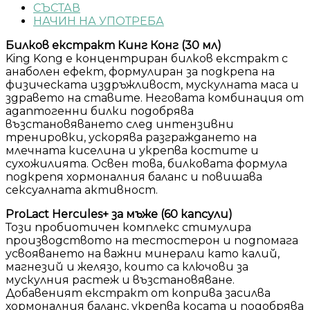
СЪСТАВ
НАЧИН НА УПОТРЕБА
Билков екстракт Кинг Конг (30 мл)
King Kong е концентриран билков екстракт с
анаболен ефект, формулиран за подкрепа на
физическата издръжливост, мускулната маса и
здравето на ставите. Неговата комбинация от
адаптогенни билки подобрява
възстановяването след интензивни
тренировки, ускорява разграждането на
млечната киселина и укрепва костите и
сухожилията. Освен това, билковата формула
подкрепя хормоналния баланс и повишава
сексуалната активност.
ProLact Hercules+ за мъже (60 капсули)
Този пробиотичен комплекс стимулира
производството на тестостерон и подпомага
усвояването на важни минерали като калий,
магнезий и желязо, които са ключови за
мускулния растеж и възстановяване.
Добавеният екстракт от коприва засилва
хормоналния баланс, укрепва косата и подобрява