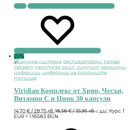
Купи
20%
Viridian Комплекс от Хрян, Чесън,
Витамин С и Цинк 30 капсули
14,70
€
/ 28,75 лв.
18,38
€
/ 35,95 лв.
Курс: 1
с ДДС
EUR = 1.95583 BGN