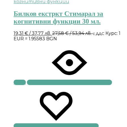
Билков екстркт Стимарал за
когнитивни функции 30 мл.
19,31
€
/ 37,77 лв.
27,58
€
/ 53,94 лв.
Курс: 1
с ДДС
EUR = 1.95583 BGN
Купи