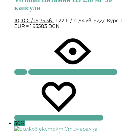
капсули
10,10
€
/ 19,75 лв.
11,22
€
/ 21,94 лв.
Курс: 1
с ДДС
EUR = 1.95583 BGN
Купи
30%