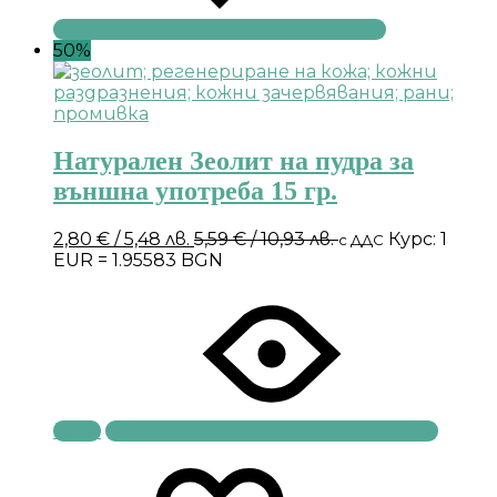
50%
Натурален Зеолит на пудра за
външна употреба 15 гр.
2,80
€
/ 5,48 лв.
5,59
€
/ 10,93 лв.
Курс: 1
с ДДС
EUR = 1.95583 BGN
Купи