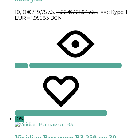
10,10
€
/ 19,75 лв.
11,22
€
/ 21,94 лв.
Курс: 1
с ДДС
EUR = 1.95583 BGN
Купи
10%
Viridian Витамин B3 250 мг 30