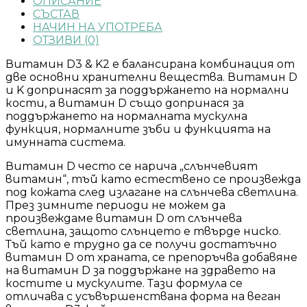
ОПИСАНИЕ
СЪСТАВ
НАЧИН НА УПОТРЕБА
ОТЗИВИ (0)
Витамин D3 & K2 е балансирана комбинация от
две основни хранителни вещества. Витамин D
и K допринасят за поддържането на нормални
кости, а витамин D също допринася за
поддържането на нормалната мускулна
функция, нормалните зъби и функцията на
имунната система.
Витамин D често се нарича „слънчевият
витамин“, тъй като естествено се произвежда
под кожата след излагане на слънчева светлина.
През зимните периоди не можем да
произвеждаме витамин D от слънчева
светлина, защото слънцето е твърде ниско.
Тъй като е трудно да се получи достатъчно
витамин D от храната, се препоръчва добавяне
на витамин D за поддържане на здравето на
костите и мускулите. Тази формула се
отличава с усъвършенствана форма на веган