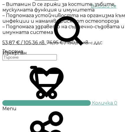
– Витамин D се грижи за костите, зъбите,
Впиши се
мускулната функция и имунитета
– Подпомага устойчивостта на организма към
инфекции и намалява риска от остеопороза
– Подпомага здравето на сърдечно-съдовата и
имунната система
53,87
€
/ 105,36 лв.
76,95
€
/ 150,50 лв.
с ДДС
Търсене
Изчерпан
Количка
0
Menu