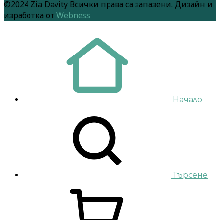
©2024 Zia Davity Всички права са запазени. Дизайн и
изработка от
Webness
Начало
Търсене