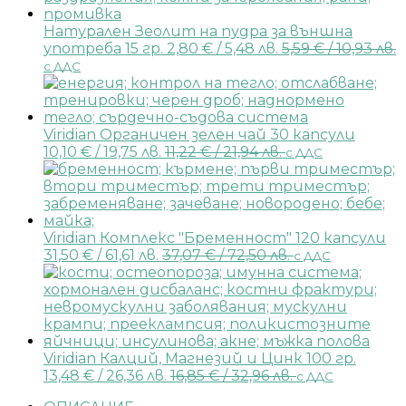
Натурален Зеолит на пудра за външна
употреба 15 гр.
2,80
€
/ 5,48 лв.
5,59
€
/ 10,93 лв.
с ДДС
Viridian Органичен зелен чай 30 капсули
10,10
€
/ 19,75 лв.
11,22
€
/ 21,94 лв.
с ДДС
Viridian Комплекс "Бременност" 120 капсули
31,50
€
/ 61,61 лв.
37,07
€
/ 72,50 лв.
с ДДС
Viridian Калций, Магнезий и Цинк 100 гр.
13,48
€
/ 26,36 лв.
16,85
€
/ 32,96 лв.
с ДДС