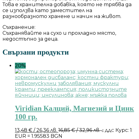
Това е хранителна добавка, която не трябва да
се използва като заместител на
разнообразното хранене и начин на живот.
Съхранение:
Съхранявайте на сухо и прохладно място,
недостъпно за деца.
Свързани продукти
20%
Viridian Калций, Магнезий и Цинк
100 гр.
13,48
€
/ 26,36 лв.
16,85
€
/ 32,96 лв.
Курс: 1
с ДДС
EUR = 1.95583 BGN