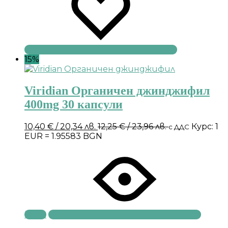
15%
Viridian Органичен джинджифил
400mg 30 капсули
10,40
€
/ 20,34 лв.
12,25
€
/ 23,96 лв.
Курс: 1
с ДДС
EUR = 1.95583 BGN
Купи