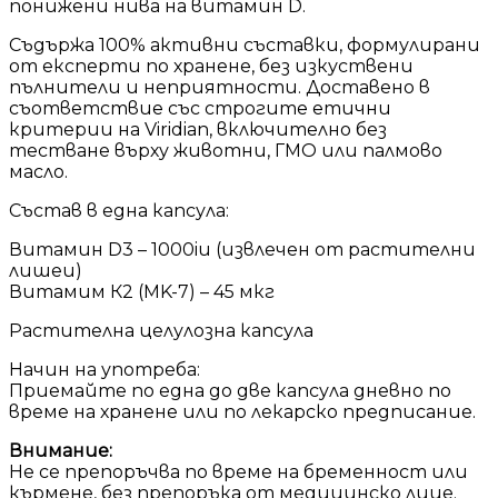
понижени нива на витамин D.
Съдържа 100% активни съставки, формулирани
от експерти по хранене, без изкуствени
пълнители и неприятности. Доставено в
съответствие със строгите етични
критерии на Viridian, включително без
тестване върху животни, ГМО или палмово
масло.
Състав в една капсула:
Витамин D3 – 1000iu (извлечен от растителни
лишеи)
Витамим К2 (MK-7) – 45 мкг
Растителна целулозна капсулa
Начин на употреба:
Приемайте по една до две капсула дневно по
време на хранене или по лекарско предписание.
Внимание:
Не се препоръчва по време на бременност или
кърмене, без препоръка от медицинско лице.