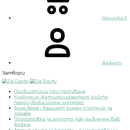
Количка
0
Акаунт
Затвори
Пробиотици при пътуване
Куркумин: Антиоксидантът, който
предизвика голям интерес
Алое вера – вашият зимен спътник за
здраве
Подготовка за лятото: Как да влезем във
форма