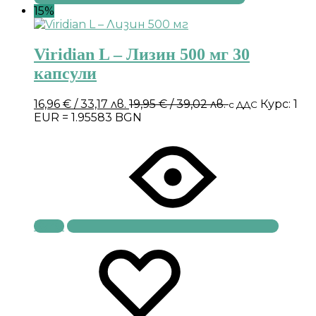
15%
Viridian L – Лизин 500 мг 30
капсули
16,96
€
/ 33,17 лв.
19,95
€
/ 39,02 лв.
Курс: 1
с ДДС
EUR = 1.95583 BGN
Купи