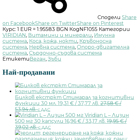
Сподели
Share
on Facebook
Share on Twitter
Share on Pinterest
Курс: 1 EUR = 1.95583 BGN
Код
NF1055
Категории
VIRIDIAN
,
Витамини и минерали
,
Имунна
система
,
Коса, кожа, нокти
,
Кръвоносна
система
,
Нервна система
,
Опоро-двигателна
система
,
Сърдочно-съдова система
Етикети
Веган
,
Зъби
Най-продавани
Билков екстркт Стимарал за когнитивни
функции 30 мл.
19,31
€
/ 37,77 лв.
27,58
€
/
53,94 лв.
с ДДС
Viridian L – Лизин
500 мг 30 капсули
16,96
€
/ 33,17 лв.
19,95
€
/
39,02 лв.
с ДДС