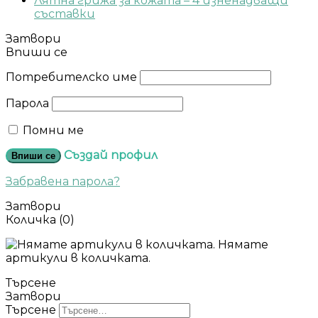
Лятна грижа за кожата – 4 изненадващи
съставки
Затвори
Впиши се
Потребителско име
Парола
Помни ме
Създай профил
Впиши се
Забравена парола?
Затвори
Количка
(0)
Нямате
артикули в количката.
Търсене
Затвори
Търсене