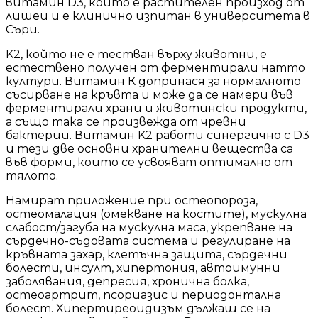
витамин D3, който е растителен произход от
лишеи и е клинично изпитан в университета в
Съри.
K2, който не е тестван върху животни, е
естествено получен от ферментирали натто
култури. Витамин К допринася за нормалното
съсирване на кръвта и може да се намери във
ферментирали храни и животински продукти,
а също така се произвежда от чревни
бактерии. Витамин K2 работи синергично с D3
и тези две основни хранителни вещества са
във форми, които се усвояват оптимално от
тялото.
Намират приложение при остеопороза,
остеомалация (омекване на костите), мускулна
слабост/загуба на мускулна маса, укрепване на
сърдечно-съдовата система и регулиране на
кръвната захар, клетъчна защита, сърдечни
болести, инсулт, хипертония, автоимунни
заболявания, депресия, хронична болка,
остеоартрит, псориазис и периодонтална
болест. Хипертиреоидизъм дължащ се на