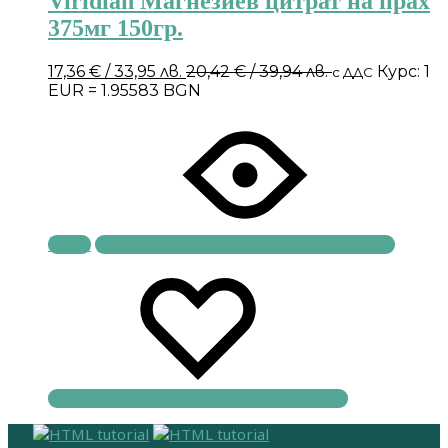
Viridian Магнезиев цитрат на прах
375мг 150гр.
17,36
€
/ 33,95 лв.
20,42
€
/ 39,94 лв.
Курс: 1
с ДДС
EUR = 1.95583 BGN
Купи