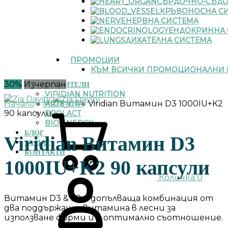
СЪРДОЧНО-СЪДО
КРЪВОНОСНА С
НЕРВНА СИСТЕМА
ЕНДОКРИННА 
ДИХАТЕЛНА СИСТЕМА
ПРОМОЦИИ
КЪМ ВСИЧКИ ПРОМОЦИОНАЛНИ 
30%
Изчерпан
ПРОИЗВОДИТЕЛИ
VIRIDIAN NUTRITION
Начало
»
Магазин
»
Viridian Витамин D3 1000IU+K2
ARTE VITA
90 капсули
PROLACT
BIO ENERGY
БЛОГ
Viridian Витамин D3
ЗА НАС
КОНТАКТИ
1000IU+K2 90 капсули
Количка
0
Витамин D3 & K2 е допълваща комбинация от
два поддържащи витамина в лесни за
използване форми и в оптимално съотношение.