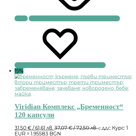
Купи
15%
Viridian Комплекс „Бременност“
120 капсули
31,50
€
/ 61,61 лв.
37,07
€
/ 72,50 лв.
Курс: 1
с ДДС
EUR = 1.95583 BGN