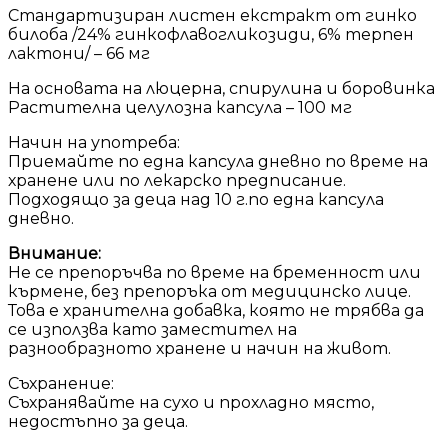
Стандартизиран листен екстракт от гинко
билоба /24% гинкофлавогликозиди, 6% терпен
лактони/ – 66 мг
На основата на люцерна, спирулина и боровинка
Растителна целулозна капсула – 100 мг
Начин на употреба:
Приемайте по една капсула дневно по време на
хранене или по лекарско предписание.
Подходящо за деца над 10 г.по една капсула
дневно.
Внимание:
Не се препоръчва по време на бременност или
кърмене, без препоръка от медицинско лице.
Това е хранителна добавка, която не трябва да
се използва като заместител на
разнообразното хранене и начин на живот.
Съхранение:
Съхранявайте на сухо и прохладно място,
недостъпно за деца.