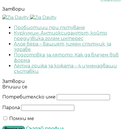
Затвори
Пробиотици при пътуване
Куркумин: Антиоксидантът, който
предизвика голям интерес
Алое вера – вашият зимен спътник за
здраве
Подготовка за лятото: Как да влезем във
форма
Лятна грижа за кожата – 4 изненадващи
съставки
Затвори
Впиши се
Потребителско име
Парола
Помни ме
Създай профил
Впиши се