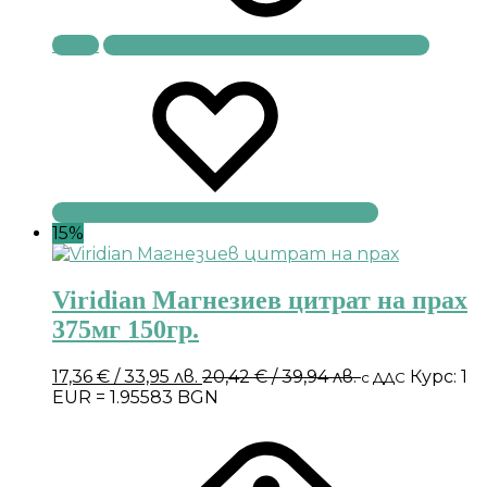
Купи
15%
Viridian Магнезиев цитрат на прах
375мг 150гр.
17,36
€
/ 33,95 лв.
20,42
€
/ 39,94 лв.
Курс: 1
с ДДС
EUR = 1.95583 BGN