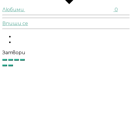
Любими
0
Впиши се
Facebook
Instagram
Затвори