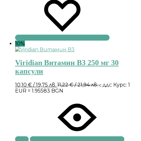
10%
Viridian Витамин B3 250 мг 30
капсули
10,10
€
/ 19,75 лв.
11,22
€
/ 21,94 лв.
Курс: 1
с ДДС
EUR = 1.95583 BGN
Купи