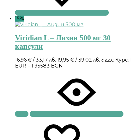
15%
Viridian L – Лизин 500 мг 30
капсули
16,96
€
/ 33,17 лв.
19,95
€
/ 39,02 лв.
Курс: 1
с ДДС
EUR = 1.95583 BGN
Купи