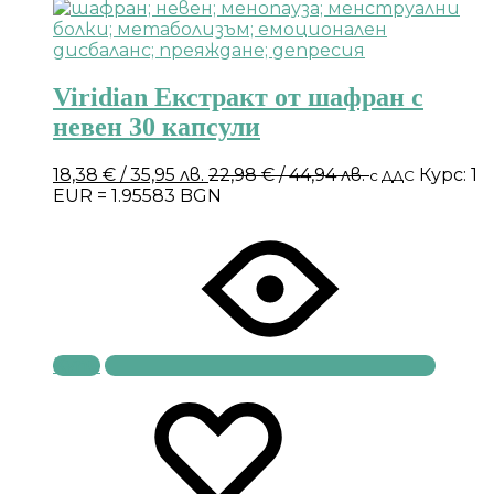
Viridian Екстракт от шафран с
невен 30 капсули
18,38
€
/ 35,95 лв.
22,98
€
/ 44,94 лв.
Курс: 1
с ДДС
EUR = 1.95583 BGN
Купи