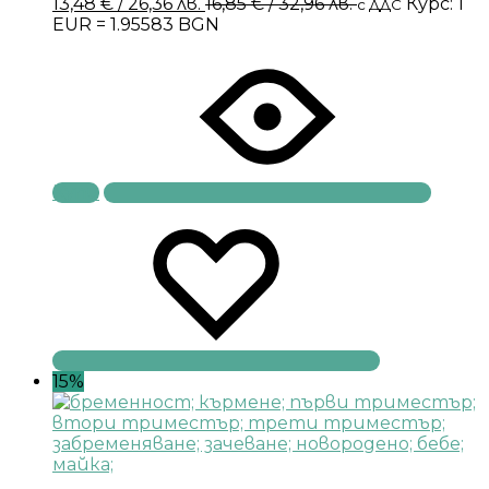
13,48
€
/ 26,36 лв.
16,85
€
/ 32,96 лв.
Курс: 1
с ДДС
EUR = 1.95583 BGN
Купи
15%