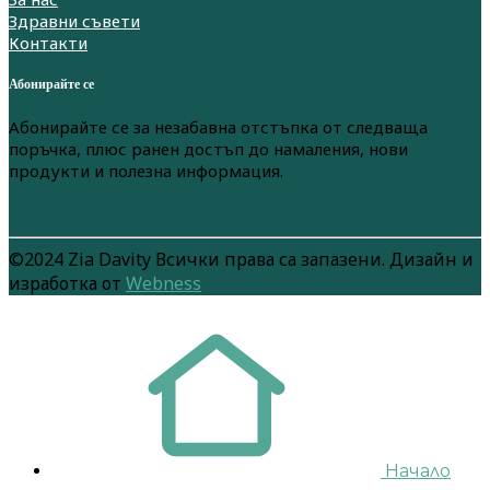
Здравни съвети
Контакти
Абонирайте се
Абонирайте се за незабавна отстъпка от следваща
поръчка, плюс ранен достъп до намаления, нови
продукти и полезна информация.
©2024 Zia Davity Всички права са запазени. Дизайн и
изработка от
Webness
Начало