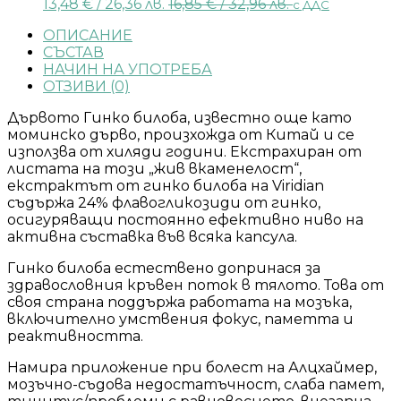
13,48
€
/ 26,36 лв.
16,85
€
/ 32,96 лв.
с ДДС
ОПИСАНИЕ
СЪСТАВ
НАЧИН НА УПОТРЕБА
ОТЗИВИ (0)
Дървото Гинко билоба, известно още като
моминско дърво, произхожда от Китай и се
използва от хиляди години. Екстрахиран от
листата на този „жив вкаменелост“,
екстрактът от гинко билоба на Viridian
съдържа 24% флавогликозиди от гинко,
осигуряващи постоянно ефективно ниво на
активна съставка във всяка капсула.
Гинко билоба естествено допринася за
здравословния кръвен поток в тялото. Това от
своя страна поддържа работата на мозъка,
включително умствения фокус, паметта и
реактивността.
Намира приложение при болест на Алцхаймер,
мозъчно-съдова недостатъчност, слаба памет,