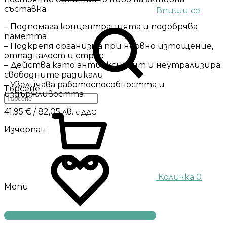
съставка.
Впиши се
– Подпомага концентрацията и подобрява
паметта
– Подкрепя организма при нервно изтощение,
отпадналост и стрес
– Действа като антиоксидант и неутрализира
свободните радикали
– Увеличава работоспособността и
Търсене
издържливостта
41,95
€
/ 82,05 лв.
с ДДС
Изчерпан
Количка
0
Menu