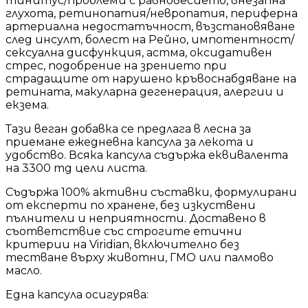
тинитус/проблеми с равновесието, внезапна
глухота, ретинопатия/невропатия, периферна
артериална недостатъчност, възстановяване
след инсулт, болест на Рейно, импотентност/
сексуална дисфункция, астма, оксидативен
стрес, подобрение на зрението при
страдащите от нарушено кръвоснабдяване на
ретината, макуларна дегенерация, алергии и
екзема.
Тази веган добавка се предлага в лесна за
приемане ежедневна капсула за лекота и
удобство. Всяка капсула съдържа еквивалента
на 3300 mg цели листа.
Съдържа 100% активни съставки, формулирани
от експерти по хранене, без изкуствени
пълнители и неприятности. Доставено в
съответствие със строгите етични
критерии на Viridian, включително без
тестване върху животни, ГМО или палмово
масло.
Една капсула осигурява: