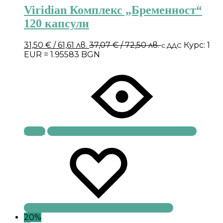
Viridian Комплекс „Бременност“
120 капсули
31,50
€
/ 61,61 лв.
37,07
€
/ 72,50 лв.
Курс: 1
с ДДС
EUR = 1.95583 BGN
Купи
20%