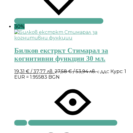
30%
Билков екстркт Стимарал за
когнитивни функции 30 мл.
19,31
€
/ 37,77 лв.
27,58
€
/ 53,94 лв.
Курс: 1
с ДДС
EUR = 1.95583 BGN
Купи