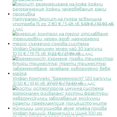
Натурален Зеолит на пудра за външна
употреба 15 гр.
2,80
€
/ 5,48 лв.
5,59
€
/ 10,93 лв.
с ДДС
Viridian Органичен зелен чай 30 капсули
10,10
€
/ 19,75 лв.
11,22
€
/ 21,94 лв.
с ДДС
Viridian Комплекс "Бременност" 120 капсули
31,50
€
/ 61,61 лв.
37,07
€
/ 72,50 лв.
с ДДС
Viridian Калций, Магнезий и Цинк 100 гр.