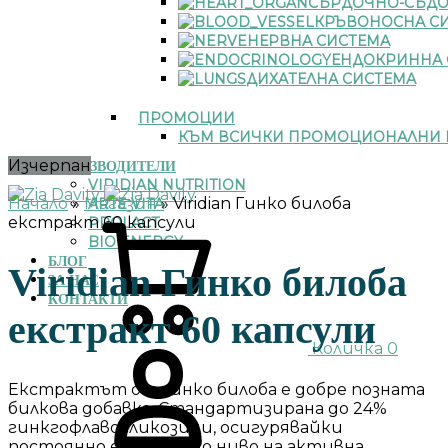
СЪРДОЧНО-СЪДО
КРЪВОНОСНА С
НЕРВНА СИСТЕМА
ЕНДОКРИННА 
ДИХАТЕЛНА СИСТЕМА
ПРОМОЦИИ
КЪМ ВСИЧКИ ПРОМОЦИОНАЛНИ 
Изчерпан
ПРОИЗВОДИТЕЛИ
VIRIDIAN NUTRITION
Начало
»
Магазин
»
Viridian Гинко билоба
ARTE VITA
екстракт 60 капсули
PROLACT
BIO ENERGY
БЛОГ
Viridian Гинко билоба
ЗА НАС
КОНТАКТИ
екстракт 60 капсули
Количка
0
Екстрактът от гинко билоба е добре позната
билкова добавка. Стандартизирана до 24%
гинкгофлавогликозиди, осигурявайки
постоянно ефективно ниво на активна