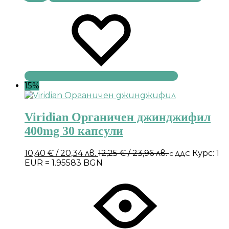
15%
Viridian Органичен джинджифил
400mg 30 капсули
10,40
€
/ 20,34 лв.
12,25
€
/ 23,96 лв.
Курс: 1
с ДДС
EUR = 1.95583 BGN