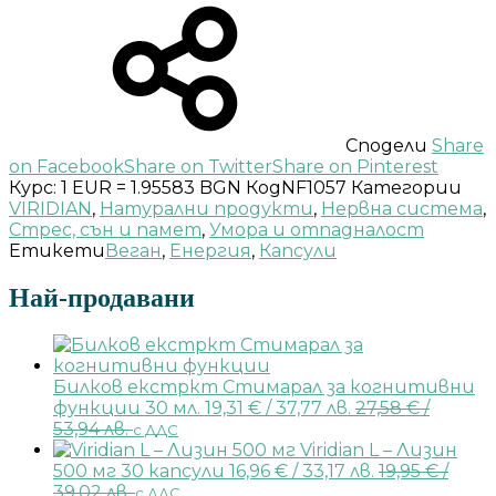
Сподели
Share
on Facebook
Share on Twitter
Share on Pinterest
Курс: 1 EUR = 1.95583 BGN
Код
NF1057
Категории
VIRIDIAN
,
Натурални продукти
,
Нервна система
,
Стрес, сън и памет
,
Умора и отпадналост
Етикети
Веган
,
Енергия
,
Капсули
Най-продавани
Билков екстркт Стимарал за когнитивни
функции 30 мл.
19,31
€
/ 37,77 лв.
27,58
€
/
53,94 лв.
с ДДС
Viridian L – Лизин
500 мг 30 капсули
16,96
€
/ 33,17 лв.
19,95
€
/
39,02 лв.
с ДДС