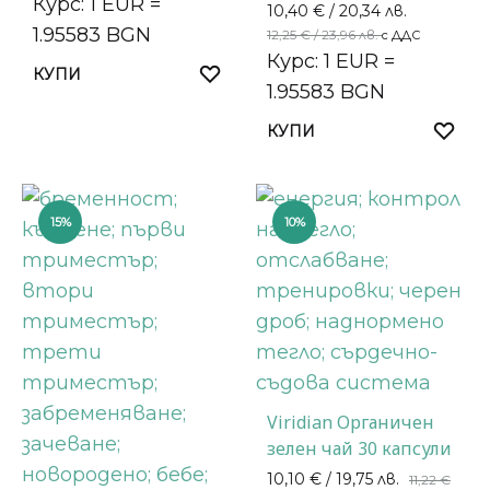
Курс: 1 EUR =
10,40
€
/ 20,34 лв.
1.95583 BGN
12,25
€
/ 23,96 лв.
с ДДС
Курс: 1 EUR =
КУПИ
1.95583 BGN
КУПИ
15%
10%
Viridian Органичен
зелен чай 30 капсули
10,10
€
/ 19,75 лв.
11,22
€