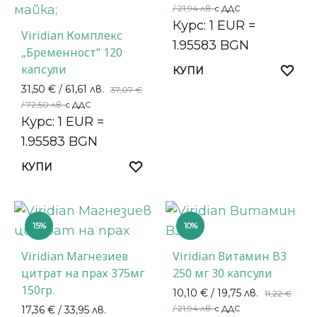
/ 21,94 лв.
с ДДС
Курс: 1 EUR =
Viridian Комплекс
1.95583 BGN
„Бременност“ 120
капсули
КУПИ
31,50
€
/ 61,61 лв.
37,07
€
/ 72,50 лв.
с ДДС
Курс: 1 EUR =
1.95583 BGN
КУПИ
15%
10%
Viridian Магнезиев
Viridian Витамин B3
цитрат на прах 375мг
250 мг 30 капсули
150гр.
10,10
€
/ 19,75 лв.
11,22
€
/ 21,94 лв.
17,36
€
/ 33,95 лв.
с ДДС