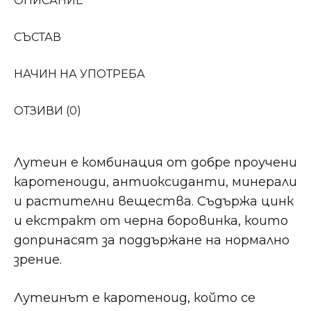
ОПИСАНИЕ
СЪСТАВ
НАЧИН НА УПОТРЕБА
ОТЗИВИ (0)
Лутеин е комбинация от добре проучени
каротеноиди, антиоксиданти, минерали
и растителни вещества. Съдържа цинк
и екстракт от черна боровинка, които
допринасят за поддържане на нормално
зрение.
Лутеинът е каротеноид, който се