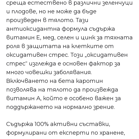
среща естествено в различни зеленчуци
и плодове, но не може да бъде
произведен в тялото. Тази
антиоксидантна формула съдържа
витамин Е, мед, селен и цинк за тяхната
роля в защитата на клетките от
оксидативен стрес. Този „оксидативен
стрес“ изглежда е основен фактор за
много човешки заболявания.
Включването на бета каротин
позволява на тялото да произвежда
витамин А, който е особено важен за
поддържането на нормално зрение.
Съдържа 100% активни съставки,
формулирани от експерти по хранене,