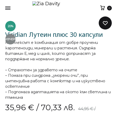
Кол
0
20%
Viridian Лутеин плюс 30 капсули
ИЗЧЕРПАН
Комплексът е комбинация от добре проучени
каротеноиди, минерали и растения. Съдържа
витамин Е, мед и цинк, които допринасят за
поддържане на нормално зрение.
– Страхотен за здравето на очите
– Помага при синдрома „уморени очи”, при
интензивна работа с компютър и на изкуствено
осветление
– Подпомага адаптацията на окото към светлина и
тъмнина
35,96
€
/ 70,33 лв.
44,95
€
/