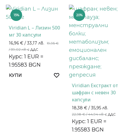
15%
20%
Viridian L – Лизин 500
мг 30 капсули
16,96
€
/ 33,17 лв.
19,95
€
/ 39,02 лв.
с ДДС
Курс: 1 EUR =
1.95583 BGN
КУПИ
Viridian Екстракт от
шафран с невен 30
капсули
18,38
€
/ 35,95 лв.
22,98
€
/ 44,94 лв.
с ДДС
Курс: 1 EUR =
1.95583 BGN