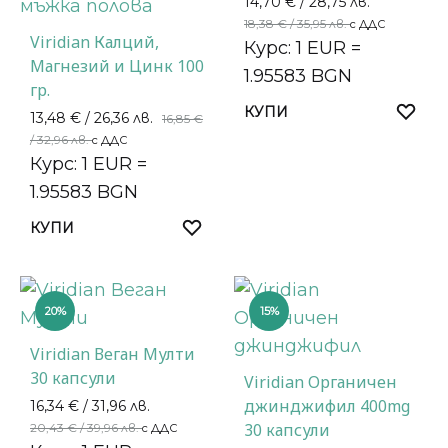
14,70
€
/ 28,75 лв.
18,38
€
/ 35,95 лв.
с ДДС
Viridian Калций,
Курс: 1 EUR =
Магнезий и Цинк 100
1.95583 BGN
гр.
КУПИ
13,48
€
/ 26,36 лв.
16,85
€
/ 32,96 лв.
с ДДС
Курс: 1 EUR =
1.95583 BGN
КУПИ
20%
15%
Viridian Веган Мулти
30 капсули
Viridian Органичен
джинджифил 400mg
16,34
€
/ 31,96 лв.
30 капсули
20,43
€
/ 39,96 лв.
с ДДС