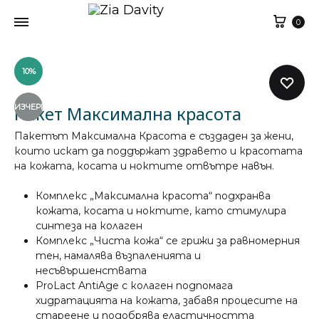
Кол
0
10%
ИЗЧЕРПАН
Пакет Максимална красота
Пакетът Максимална Красота е създаден за жени,
които искат да поддържат здравето и красотата
на кожата, косата и ноктите отвътре навън.
Комплекс „Максимална красота“ подхранва
кожата, косата и ноктите, като стимулира
синтеза на колаген
Комплекс „Чиста кожа“ се грижи за равномерния
тен, намалява възпаленията и
несъвършенствата
ProLact AntiAge с колаген подпомага
хидратацията на кожата, забавя процесите на
стареене и подобрява еластичността