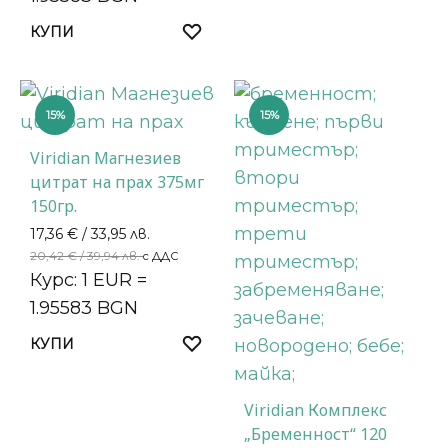
КУПИ
15%
15%
Viridian Магнезиев
цитрат на прах 375мг
150гр.
17,36
€
/ 33,95 лв.
20,42
€
/ 39,94 лв.
с ДДС
Курс: 1 EUR =
1.95583 BGN
КУПИ
Viridian Комплекс
„Бременност“ 120