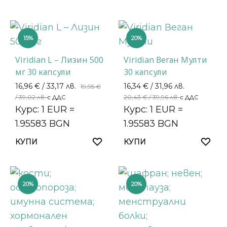
15%
20%
Viridian L – Лизин 500
Viridian Веган Мулти
мг 30 капсули
30 капсули
16,96
€
/ 33,17 лв.
16,34
€
/ 31,96 лв.
19,95
€
/ 39,02 лв.
20,43
€
/ 39,96 лв.
с ДДС
с ДДС
Курс: 1 EUR =
Курс: 1 EUR =
1.95583 BGN
1.95583 BGN
КУПИ
КУПИ
20%
20%