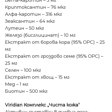
Бета-каротин – 5 мг
Криптоксантин – 76 мкг
Алфа-каротин – 316 мкг
Зеаксантин – 64 мкг
Лутеин – 50 мкг
Желязо (бисглицинат) – 10 мг
Екстракт от борова кора (95% ОРС) – 25
мг
Екстракт от гроздово семе (95% ОРС) –
25 мг
Селен – 100 мкг
Екстракт от хвощ – 15 мг
Мед – 1 мг
Биотин – 500 мкг
Viridian Комплекс „Чиста кожа“