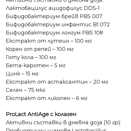
Активни съставки в дневна доза:
Лактобацилус ацидофилус DDS-1
Бифидобактериум брейв PBS 007
Бифидобактериум инфантис B1 072
Бифидобактериум лонгум PBS 108
Екстракт от лутеин – 100 мг
Корен от репей – 100 мг
Готу кола – 100 мг
Бета-каротен – 5 мг
Цинк – 15 мг
Екстракт от астаксантин – 20 мг
Селен – 75 мкг
Екстракт от ликопен – 6 мг
ProLact AntiAge с колаген
Активни съставки в дневна доза (10 гр):
Пробиотични щамове Lactobacillus