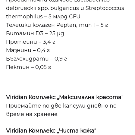
delbrueckii spp. bulgaricus и Streptococcus
thermophilus – 5 млрд CFU
Телешки колаген Peptan, тип I – 5 г
Витамин D3 – 25 µg
Протеини – 3,4 г
Мазнини – 0,4 г
Въглехидрати – 0,9 г
Пектин – 0,05 г
Viridian Комплекс „Максимална красота“
Приемайте по две капсули дневно по
време на хранене.
Viridian Комплекс „Чиста кожа“