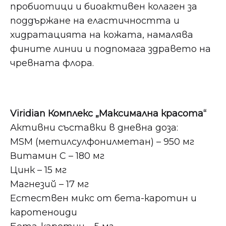
пробиотици и биоактивен колаген за
поддържане на еластичността и
хидратацията на кожата, намалява
фините линии и подпомага здравето на
чревната флора.
Viridian Комплекс „Максимална красота“
Активни съставки в дневна доза:
MSM (метилсулфонилметан) – 950 мг
Витамин С – 180 мг
Цинк – 15 мг
Магнезий – 17 мг
Естествен микс от бета-каротин и
каротеноиди