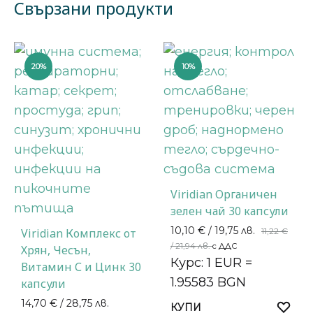
Свързани продукти
20%
10%
Viridian Органичен
зелен чай 30 капсули
10,10
€
/ 19,75 лв.
Viridian Комплекс от
11,22
€
/ 21,94 лв.
с ДДС
Хрян, Чесън,
Курс: 1 EUR =
Витамин С и Цинк 30
1.95583 BGN
капсули
14,70
€
/ 28,75 лв.
КУПИ