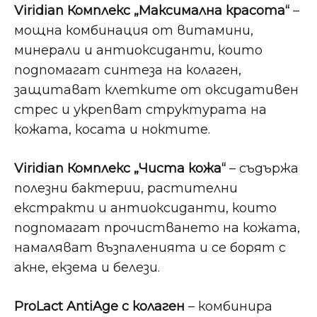
Viridian Комплекс „Максимална красота“
–
мощна комбинация от витамини,
минерали и антиоксиданти, които
подпомагат синтеза на колаген,
защитават клетките от оксидативен
стрес и укрепват структурата на
кожата, косата и ноктите.
Viridian Комплекс „Чиста кожа“
– съдържа
полезни бактерии, растителни
екстракти и антиоксиданти, които
подпомагат прочистването на кожата,
намаляват възпаленията и се борят с
акне, екзема и белези.
ProLact AntiAge с колаген
– комбинира