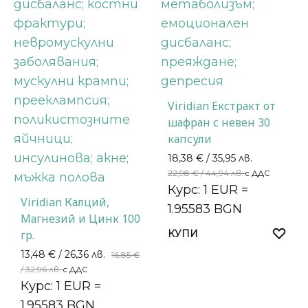
Viridian Екстракт от
шафран с невен 30
капсули
18,38
€
/ 35,95 лв.
22,98
€
/ 44,94 лв.
с ДДС
Курс: 1 EUR =
Viridian Калций,
1.95583 BGN
Магнезий и Цинк 100
гр.
КУПИ
13,48
€
/ 26,36 лв.
16,85
€
/ 32,96 лв.
с ДДС
Курс: 1 EUR =
1.95583 BGN