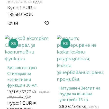
18,38
€
/ 35,95 лв.
с ДДС
Курс: 1 EUR =
1.95583 BGN
КУПИ
30%
50%
Билков екстркт
Стимарал за
когнитивни
функции 30 мл.
Натурален Зеолит на
19,31
€
/ 37,77 лв.
27,58
€
пудра за външна
/ 53,94 лв.
с ДДС
употреба 15 гр.
Курс: 1 EUR =
2,80
€
/ 5,48 лв.
5,59
€
/