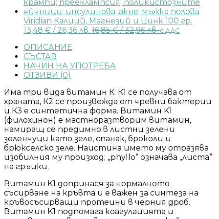
Viridian Калций, Магнезий и Цинк 100 гр.
13,48
€
/ 26,36 лв.
16,85
€
/ 32,96 лв.
с ДДС
ОПИСАНИЕ
СЪСТАВ
НАЧИН НА УПОТРЕБА
ОТЗИВИ (0)
Има три вида витамин К: К1 се получава от
храната, К2 се произвежда от чревни бактерии
и К3 е синтетична форма. Витамин K1
(филохинон) е мастноразтворим витамин,
намиращ се предимно в листни зелени
зеленчуци като зеле, спанак, броколи и
брюкселско зеле. Наистина името му отразява
изобилния му произход; „phyllo“ означава „листа“
на гръцки.
Витамин K1 допринася за нормалното
съсирване на кръвта и е важен за синтеза на
кръвосъсирващи протеини в черния дроб.
Витамин K1 подпомага коагулацията и