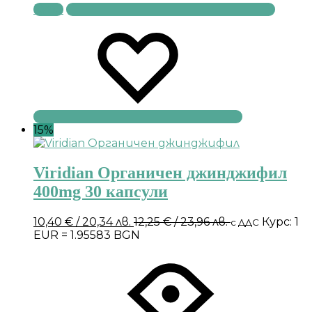
Купи
15%
Viridian Органичен джинджифил
400mg 30 капсули
10,40
€
/ 20,34 лв.
12,25
€
/ 23,96 лв.
Курс: 1
с ДДС
EUR = 1.95583 BGN