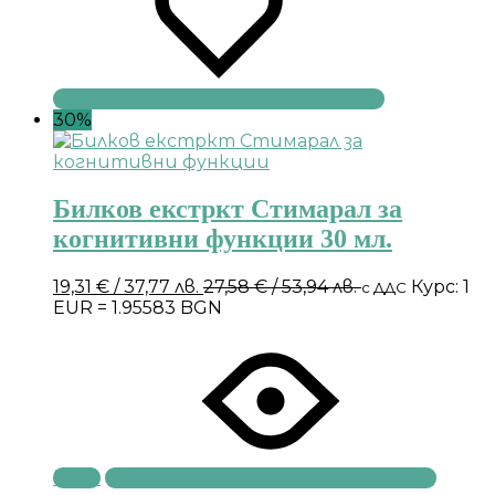
30%
Билков екстркт Стимарал за
когнитивни функции 30 мл.
19,31
€
/ 37,77 лв.
27,58
€
/ 53,94 лв.
Курс: 1
с ДДС
EUR = 1.95583 BGN
Купи