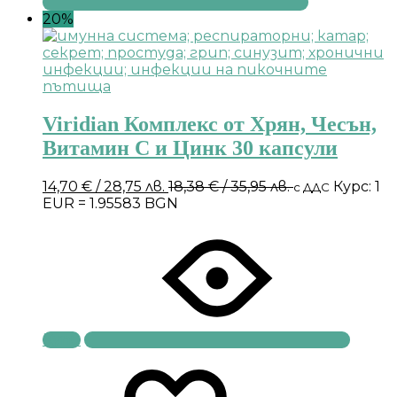
20%
Viridian Комплекс от Хрян, Чесън,
Витамин С и Цинк 30 капсули
14,70
€
/ 28,75 лв.
18,38
€
/ 35,95 лв.
Курс: 1
с ДДС
EUR = 1.95583 BGN
Купи