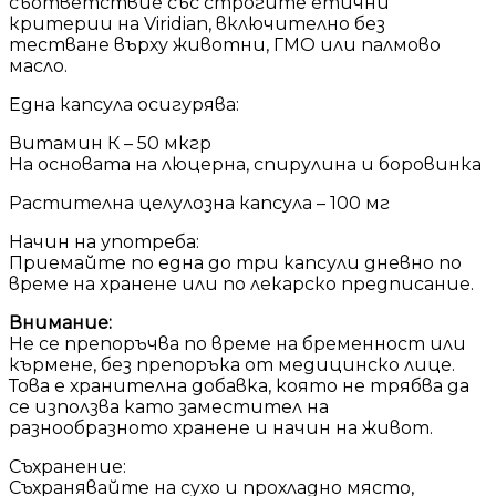
съответствие със строгите етични
критерии на Viridian, включително без
тестване върху животни, ГМО или палмово
масло.
Една капсула осигурява:
Витамин К – 50 мкгр
На основата на люцерна, спирулина и боровинка
Растителна целулозна капсула – 100 мг
Начин на употреба:
Приемайте по една до три капсули дневно по
време на хранене или по лекарско предписание.
Внимание:
Не се препоръчва по време на бременност или
кърмене, без препоръка от медицинско лице.
Това е хранителна добавка, която не трябва да
се използва като заместител на
разнообразното хранене и начин на живот.
Съхранение:
Съхранявайте на сухо и прохладно място,