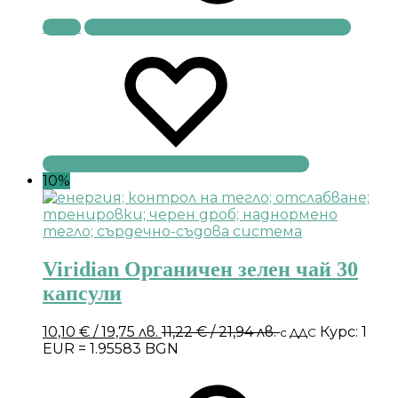
Купи
10%
Viridian Органичен зелен чай 30
капсули
10,10
€
/ 19,75 лв.
11,22
€
/ 21,94 лв.
Курс: 1
с ДДС
EUR = 1.95583 BGN