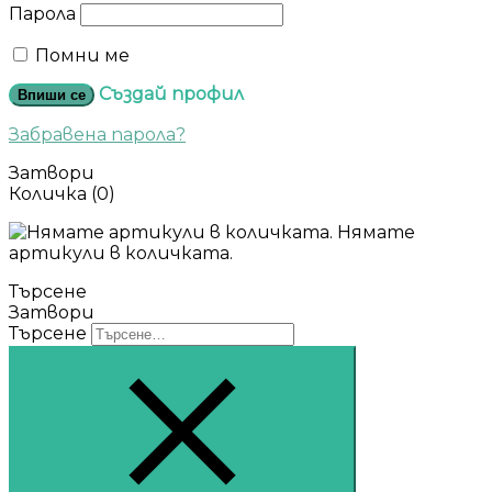
Парола
Помни ме
Създай профил
Впиши се
Забравена парола?
Затвори
Количка
(0)
Нямате
артикули в количката.
Търсене
Затвори
Търсене