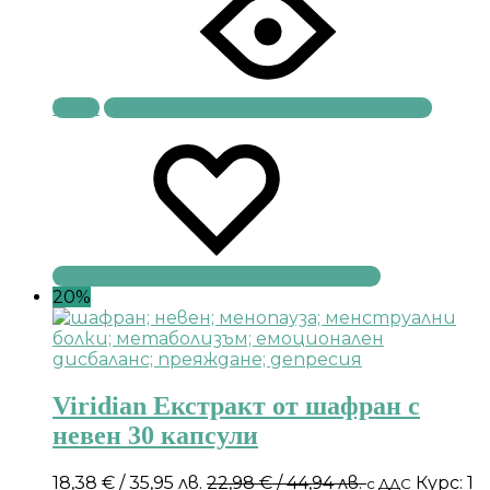
Купи
20%
Viridian Екстракт от шафран с
невен 30 капсули
18,38
€
/ 35,95 лв.
22,98
€
/ 44,94 лв.
Курс: 1
с ДДС