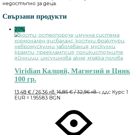
недостъпно за деца.
Свързани продукти
20%
Viridian Калций, Магнезий и Цинк
100 гр.
13,48
€
/ 26,36 лв.
16,85
€
/ 32,96 лв.
Курс: 1
с ДДС
EUR = 1.95583 BGN