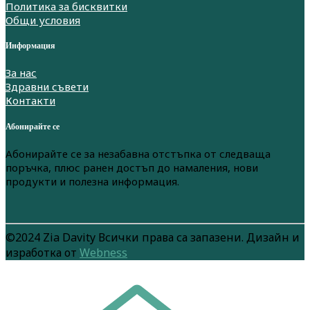
Политика за бисквитки
Общи условия
Информация
За нас
Здравни съвети
Контакти
Абонирайте се
Абонирайте се за незабавна отстъпка от следваща
поръчка, плюс ранен достъп до намаления, нови
продукти и полезна информация.
©2024 Zia Davity Всички права са запазени. Дизайн и
изработка от
Webness