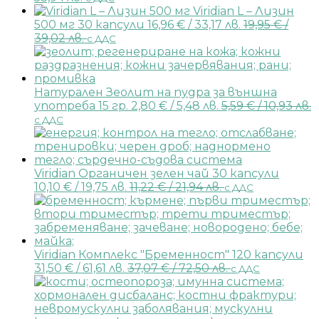
Viridian L – Лизин
500 мг 30 капсули
16,96
€
/ 33,17 лв.
19,95
€
/
39,02 лв.
с ДДС
Натурален Зеолит на пудра за външна
употреба 15 гр.
2,80
€
/ 5,48 лв.
5,59
€
/ 10,93 лв.
с ДДС
Viridian Органичен зелен чай 30 капсули
10,10
€
/ 19,75 лв.
11,22
€
/ 21,94 лв.
с ДДС
Viridian Комплекс "Бременност" 120 капсули
31,50
€
/ 61,61 лв.
37,07
€
/ 72,50 лв.
с ДДС