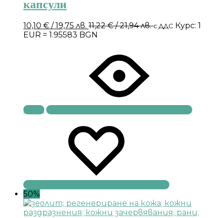
капсули
10,10
€
/ 19,75 лв.
11,22
€
/ 21,94 лв.
Курс: 1
с ДДС
EUR = 1.95583 BGN
Купи
50%