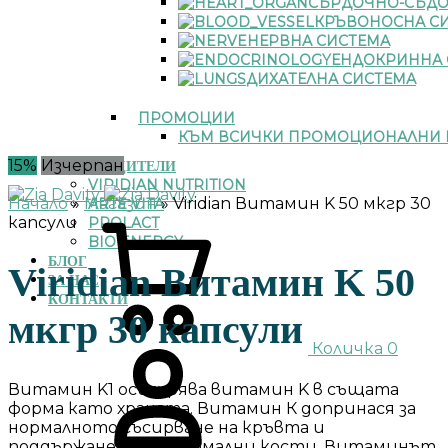
СЪРДОЧНО-СЪДО
КРЪВОНОСНА С
НЕРВНА СИСТЕМА
ЕНДОКРИННА 
ДИХАТЕЛНА СИСТЕМА
ПРОМОЦИИ
КЪМ ВСИЧКИ ПРОМОЦИОНАЛНИ 
15%
Изчерпан
ПРОИЗВОДИТЕЛИ
VIRIDIAN NUTRITION
Начало
»
Магазин
»
Viridian Витамин K 50 мкгр 30
ARTE VITA
капсули
PROLACT
BIO ENERGY
БЛОГ
Viridian Витамин K 50
ЗА НАС
КОНТАКТИ
мкгр 30 капсули
Количка
0
Витамин K1 осигурява витамин K в същата
форма като храната. Витамин К допринася за
нормалното съсирване на кръвта и
поддържането на нормални кости. Витаминът