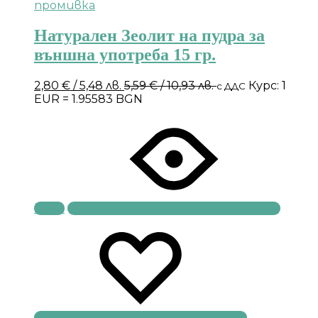
Натурален Зеолит на пудра за
външна употреба 15 гр.
2,80
€
/ 5,48 лв.
5,59
€
/ 10,93 лв.
Курс: 1
с ДДС
EUR = 1.95583 BGN
Купи