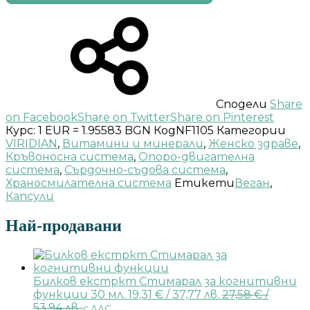
Сподели
Share
on Facebook
Share on Twitter
Share on Pinterest
Курс: 1 EUR = 1.95583 BGN
Код
NF1105
Категории
VIRIDIAN
,
Витамини и минерали
,
Женско здраве
,
Кръвоносна система
,
Опоро-двигателна
система
,
Сърдочно-съдова система
,
Храносмилателна система
Етикети
Веган
,
Капсули
Най-продавани
Билков екстркт Стимарал за когнитивни
функции 30 мл.
19,31
€
/ 37,77 лв.
27,58
€
/
53,94 лв.
с ДДС