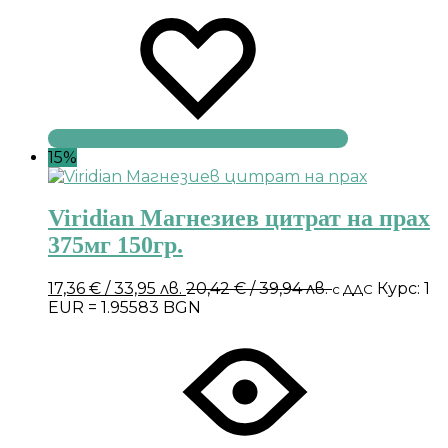
15%
Viridian Магнезиев цитрат на прах
375мг 150гр.
17,36
€
/ 33,95 лв.
20,42
€
/ 39,94 лв.
Курс: 1
с ДДС
EUR = 1.95583 BGN