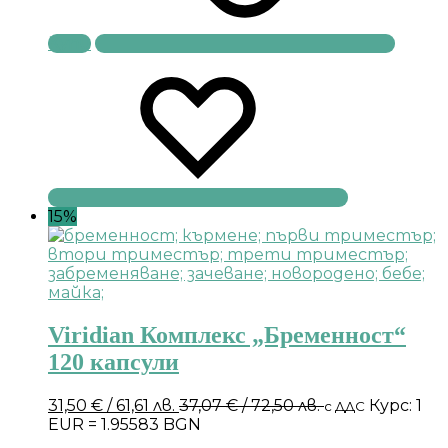
Купи
15%
Viridian Комплекс „Бременност“
120 капсули
31,50
€
/ 61,61 лв.
37,07
€
/ 72,50 лв.
Курс: 1
с ДДС
EUR = 1.95583 BGN