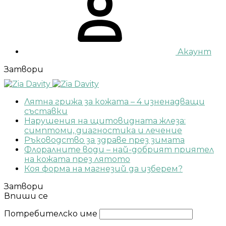
Акаунт
Затвори
Лятна грижа за кожата – 4 изненадващи
съставки
Нарушения на щитовидната жлеза:
симптоми, диагностика и лечение
Ръководство за здраве през зимата
Флоралните води – най-добрият приятел
на кожата през лятото
Коя форма на магнезий да изберем?
Затвори
Впиши се
Потребителско име