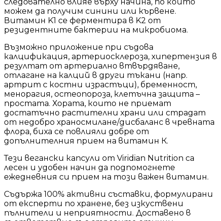
следователно влияе върху начина, по който
можем да получим синини или кървене.
Витамин K1 се ферментира в K2 от
резидентните бактерии на микробиома.
Възможно приложение при съдова
калцификация, артериосклероза, хипертензия в
резултат от артериално втвърдяване,
отлагане на калций в други тъкани (напр.
артрит с костни израстъци), бременност,
менорагия, остеопороза, клетъчна защита –
простата. Хората, които не приемат
достатъчно растителни храни или страдат
от недобро храносмилане/дисбаланс в чревната
флора, биха се повлияли добре от
допълнителния прием на витамин К.
Тези вегански капсули от Viridian Nutrition са
лесен и удобен начин да подпомогнете
ежедневния си прием на този важен витамин.
Съдържа 100% активни съставки, формулирани
от експерти по хранене, без изкуствени
пълнители и неприятности. Доставено в