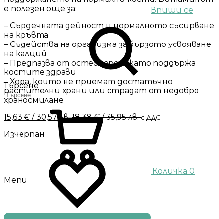
е полезен още за:
Впиши се
– Сърдечната дейност и нормалното съсирване
на кръвта
– Съдейства на организма за бързото усвояване
на калций
– Предпазва от остеопороза като поддържа
костите здрави
– Хора, които не приемат достатъчно
Търсене
растителни храни или страдат от недобро
храносмилане
15,63
€
/ 30,57 лв.
18,38
€
/ 35,95 лв.
с ДДС
Изчерпан
Количка
0
Menu