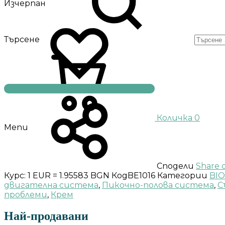
Изчерпан
Търсене
Количка
0
Menu
Сподели
Share 
Курс: 1 EUR = 1.95583 BGN
Код
BE1016
Категории
BI
двигателна система
,
Пикочно-полова система
,
С
проблеми
,
Крем
Най-продавани