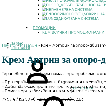
СЪРДОЧНО-СЪДО
КРЪВОНОСНА С
НЕРВНА СИСТЕМА
ЕНДОКРИННА 
ДИХАТЕЛНА СИСТЕМА
ПРОМОЦИИ
КЪМ ВСИЧКИ ПРОМОЦИОНАЛНИ 
ЗА НАС
Начало
»
Магазин
»
Крем Артрин за опоро-двигате
КОНТАКТИ
Крем Артрин за опоро-д
Терапевтичният крем помага при проблеми с оп
– При травми, болки, рани, възпаления на стави,
– Действа благоприятно при подагра и ревмати
Впиши се
– Помага при заболявания на лимфната система
77,97
€
/ 152,50 лв.
129,95
€
/ 254,16 лв.
с ДДС