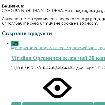
Внимание:
САМО ЗА ВЪНШНА УПОТРЕБА. Не е подходящ за дец
Съхранение: На сухо място, недостъпно за деца, 
използвайте след изтичане срока на годност.
Свързани продукти
10%
Viridian Органичен зелен чай 30 ка
10,10
€
/ 19,75 лв.
11,22
€
/ 21,94 лв.
Курс: 1 EU
с ДДС
Купи