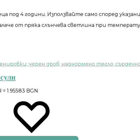
а под 4 години. Използвайте само според указан
далече от пряка слънчева светлина при температур
псули
R = 1.95583 BGN