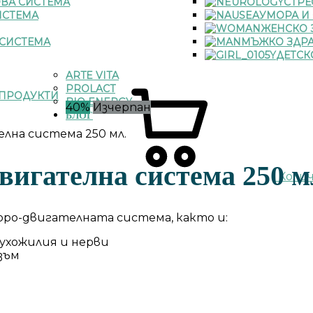
ВА СИСТЕМА
СТРЕ
ИСТЕМА
УМОРА И
ЖЕНСКО 
СИСТЕМА
МЪЖКО ЗДР
ДЕТСК
ARTE VITA
PROLACT
ПРОДУКТИ
BIO ENERGY
40%
Изчерпан
БЛОГ
лна система 250 мл.
вигателна система 250 м
Коли
оро-двигателната система, както и:
 сухожилия и нерви
зъм