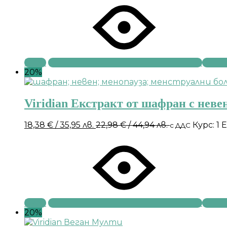
Купи
20%
Viridian Екстракт от шафран с неве
18,38
€
/ 35,95 лв.
22,98
€
/ 44,94 лв.
Курс: 1 
с ДДС
Купи
20%