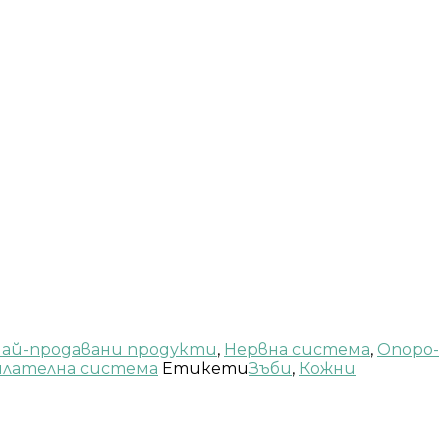
ай-продавани продукти
,
Нервна система
,
Опоро-
илателна система
Етикети
Зъби
,
Кожни