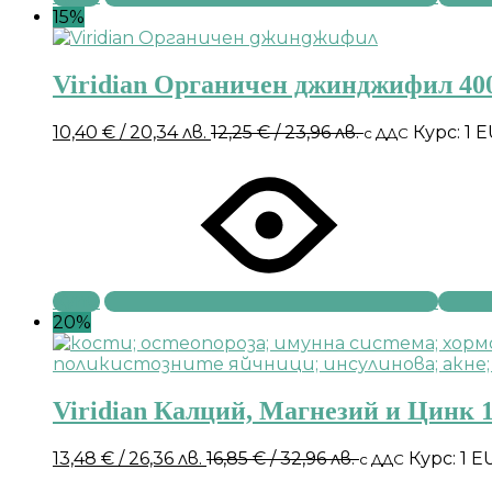
15%
Viridian Органичен джинджифил 40
10,40
€
/ 20,34 лв.
12,25
€
/ 23,96 лв.
Курс: 1 
с ДДС
Купи
20%
Viridian Калций, Магнезий и Цинк 1
13,48
€
/ 26,36 лв.
16,85
€
/ 32,96 лв.
Курс: 1 E
с ДДС