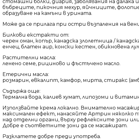
стомашни болки, диария, заболявания на далака и
бъбреците, пикочния мехур, яйчниците, фолопи
образуване на камъни в урината.
Може да се прилага при остри възпаления на ве
Билкови екстракти от:
черен оман, копър, канадска злолетница / канадск
енчец, блатен аир, конски кестен, обикновена лул
Растителни масла:
ленено семе, рициново и фъстъчено масло.
Етерични масла:
розмарин, евкалипт, камфор, мирта, стиракс (амбъ
Съдържа още:
Термална вода, калиев хумат, липозоми и витамин
Използвайте крема локално. Внимателно масажир
максимален ефект, нанасяйте Артрин няколко пъти
над отделни органи, върху рефлексните зони ил
Добре е съответните зони да се масажират.
Разклатете добре преди употреба.