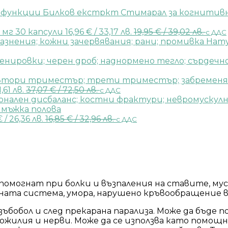
Билков екстркт Стимарал за когнитивн
0 мг 30 капсули
16,96
€
/ 33,17 лв.
19,95
€
/ 39,02 лв.
с ДДС
Нату
1,61 лв.
37,07
€
/ 72,50 лв.
с ДДС
€
/ 26,36 лв.
16,85
€
/ 32,96 лв.
с ДДС
омогнат при болки и възпаления на ставите, мус
фната система, умора, нарушено кръвообращение 
 зъбобол и след прекарана парализа. Може да бъде
ухожилия и нерви. Може да се използва като помо