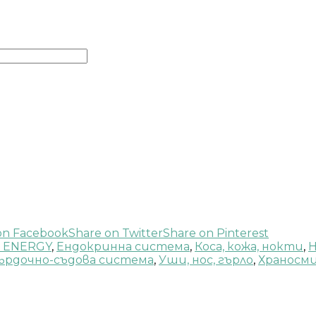
on Facebook
Share on Twitter
Share on Pinterest
O ENERGY
,
Ендокринна система
,
Коса, кожа, нокти
,
Н
ърдочно-съдова система
,
Уши, нос, гърло
,
Храносм