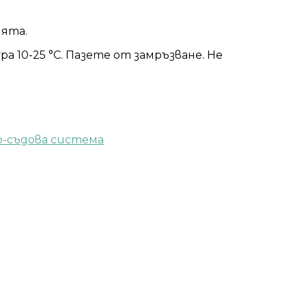
ията.
а 10-25 °C. Пазете от замръзване. Не