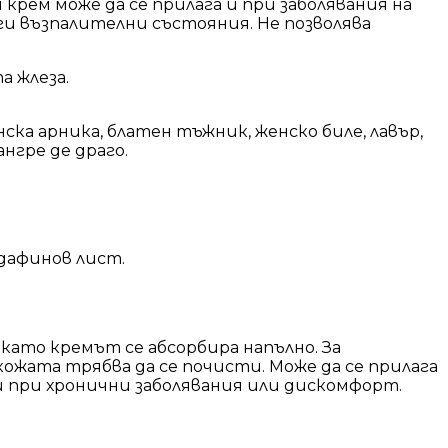
 крем може да се прилага и при заболявания на
и възпалителни състояния. Не позволява
а жлеза.
нска арника, блатен тъжник, женско биле, лавър,
нгре де драго.
 дафинов лист.
като кремът се абсорбира напълно. За
кожата трябва да се почисти. Може да се прилага
и при хронични заболявания или дискомфорт.