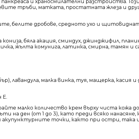
 панкреаса и храносмилателни разстройства. Този
евите тръби, матката, простатната жлеза и друг
ните, белите дробове, средното ухо и щитовиднат
а кониза, бяла акация, сминдух, джинджифил, плани
ичка, жълта комунига, латинка, смирна, тамян и са
р), лавандула, малка винка, туя, мащерка, касия и
 E.
айте малко количество крем върху чиста кожа до
 на ден (от 1 до 3), като преди всяко нанасяне, 
и акупунктурните точки, както при остри, така 