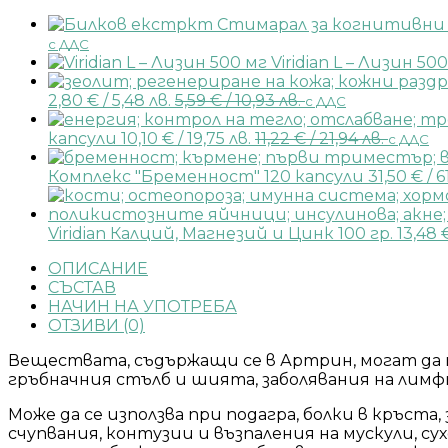
с ДДС
Viridian L – Лизин 50
2,80
€
/ 5,48 лв.
5,59
€
/ 10,93 лв.
с ДДС
капсули
10,10
€
/ 19,75 лв.
11,22
€
/ 21,94 лв.
с ДДС
Комплекс "Бременност" 120 капсули
31,50
€
/ 6
Viridian Калций, Магнезий и Цинк 100 гр.
13,48
ОПИСАНИЕ
СЪСТАВ
НАЧИН НА УПОТРЕБА
ОТЗИВИ (0)
Веществата, съдържащи се в Артрин, могат да п
гръбначния стълб и шията, заболявания на лим
Може да се използва при подагра, болки в кръста,
счупвания, контузии и възпаления на мускули, с