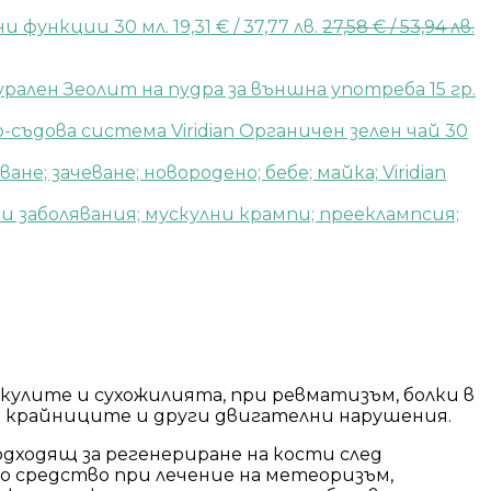
и функции 30 мл.
19,31
€
/ 37,77 лв.
27,58
€
/ 53,94 лв.
рален Зеолит на пудра за външна употреба 15 гр.
Viridian Органичен зелен чай 30
Viridian
кулите и сухожилията, при ревматизъм, болки в
в крайниците и други двигателни нарушения.
 подходящ за регенериране на кости след
щно средство при лечение на метеоризъм,