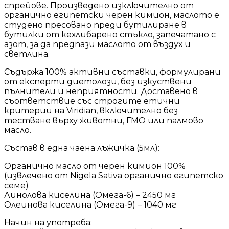
спрейове. Произведено изключително от
органично египетски черен кимион, маслото е
студено пресовано преди бутилиране в
бутилки от кехлибарено стъкло, запечатано с
азот, за да предпази маслото от въздух и
светлина.
Съдържа 100% активни съставки, формулирани
от експерти диетолози, без изкуствени
пълнители и неприятности. Доставено в
съответствие със строгите етични
критерии на Viridian, включително без
тестване върху животни, ГМО или палмово
масло.
Състав в една чаена лъжичка (5мл):
Органично масло от черен кимион 100%
(извлечено от Nigela Sativa органично египетско
семе)
Линолова киселина (Омега-6) – 2450 мг
Олеинова киселина (Омега-9) – 1040 мг
Начин на употреба: