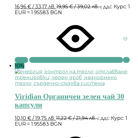
16,96
€
/ 33,17 лв.
19,95
€
/ 39,02 лв.
Курс: 1
с ДДС
EUR = 1.95583 BGN
Купи
10%
Viridian Органичен зелен чай 30
капсули
10,10
€
/ 19,75 лв.
11,22
€
/ 21,94 лв.
Курс: 1
с ДДС
EUR = 1.95583 BGN