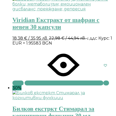
Viridian Екстракт от шафран с
невен 30 капсули
18,38
€
/ 35,95 лв.
22,98
€
/ 44,94 лв.
Курс: 1
с ДДС
EUR = 1.95583 BGN
Купи
30%
Билков екстркт Стимарал за
когнитивни функции 30 мл.