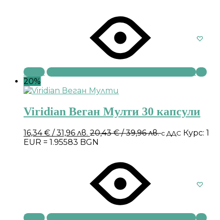
Купи
20%
Viridian Веган Мулти 30 капсули
16,34
€
/ 31,96 лв.
20,43
€
/ 39,96 лв.
Курс: 1
с ДДС
EUR = 1.95583 BGN
Купи