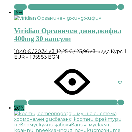
Купи
15%
Viridian Органичен джинджифил
400mg 30 капсули
10,40
€
/ 20,34 лв.
12,25
€
/ 23,96 лв.
Курс: 1
с ДДС
EUR = 1.95583 BGN
Купи
20%