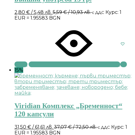
2,80
€
/ 5,48 лв.
5,59
€
/ 10,93 лв.
Курс: 1
с ДДС
EUR = 1.95583 BGN
Купи
15%
Viridian Комплекс „Бременност“
120 капсули
31,50
€
/ 61,61 лв.
37,07
€
/ 72,50 лв.
Курс: 1
с ДДС
EUR = 1.95583 BGN