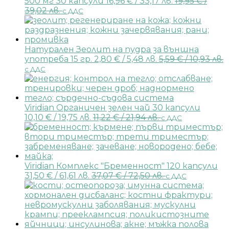
500 мг 30 капсули
16,96
€
/ 33,17 лв.
19,95
€
/
39,02 лв.
с ДДС
Натурален Зеолит на пудра за външна
употреба 15 гр.
2,80
€
/ 5,48 лв.
5,59
€
/ 10,93 лв.
с ДДС
Viridian Органичен зелен чай 30 капсули
10,10
€
/ 19,75 лв.
11,22
€
/ 21,94 лв.
с ДДС
Viridian Комплекс "Бременност" 120 капсули
31,50
€
/ 61,61 лв.
37,07
€
/ 72,50 лв.
с ДДС