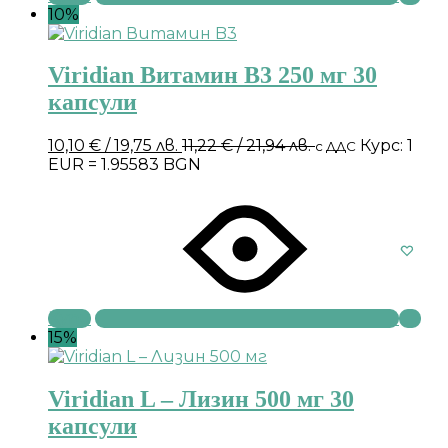
10%
Viridian Витамин B3 250 мг 30
капсули
10,10
€
/ 19,75 лв.
11,22
€
/ 21,94 лв.
Курс: 1
с ДДС
EUR = 1.95583 BGN
Купи
15%
Viridian L – Лизин 500 мг 30
капсули