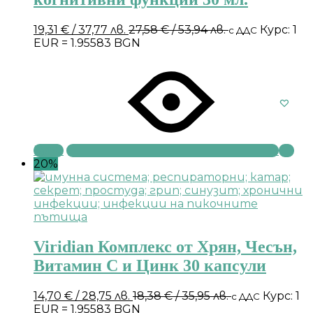
19,31
€
/ 37,77 лв.
27,58
€
/ 53,94 лв.
Курс: 1
с ДДС
EUR = 1.95583 BGN
Купи
20%
Viridian Комплекс от Хрян, Чесън,
Витамин С и Цинк 30 капсули
14,70
€
/ 28,75 лв.
18,38
€
/ 35,95 лв.
Курс: 1
с ДДС
EUR = 1.95583 BGN