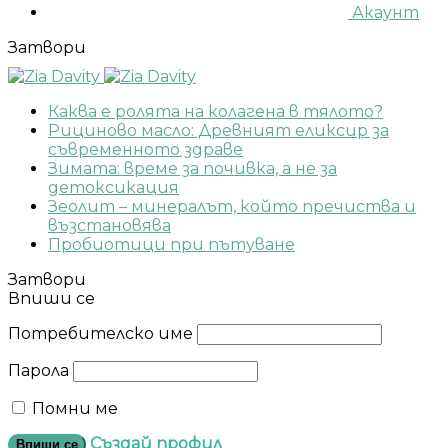
Акаунт
Затвори
Каква е ролята на колагена в тялото?
Рициново масло: Древният еликсир за
съвременното здраве
Зимата: време за почивка, а не за
детоксикация
Зеолит – минералът, който пречиства и
възстановява
Пробиотици при пътуване
Затвори
Впиши се
Потребителско име
Парола
Помни ме
Създай профил
Впиши се