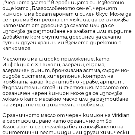
„“черното злато““ в гробницата си. Известно
още като „Благословеното семе“, черният
кимион има богат аромат и силен вкус. Може да
се приема вътрешно от лъжица, да се използва
като част от дресинг за салата или да се
използва за разтриване на главата или гърдите.
Добавете към смутита, дресинги за салати,
супи и други храни или вземете директно с
капкомера.
Маслото има широко приложение, като:
Инфекция с Х. Пилори, алергии, екзема,
алергичен ринит, бронхиална астма, сърдечно-
съдова система, хипертония, контрол на
кръвната захар, когнитивно здраве, артрит,
възпалителни ставни състояния. Маслото от
органичен черен кимион може да се използва
локално като масажно масло или за разтриване
на гърдите при дихателни проблеми.
Органичното масло от черен кимион на Viridian
е сертифицирано като органично от Soil
Association и се отглежда без използването на
синтетични пестициди или други химически