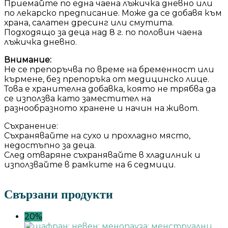
Приемайте по една чаена лъжичка дневно или
по лекарско предписание. Може да се добавя към
храна, салатен дресинг или смутита.
Подходящо за деца над 8 г. по половин чаена
лъжичка дневно.
Внимание:
Не се препоръчва по време на бременност или
кърмене, без препоръка от медицинско лице.
Това е хранителна добавка, която не трябва да
се използва като заместител на
разнообразното хранене и начин на живот.
Съхранение:
Съхранявайте на сухо и прохладно място,
недостъпно за деца.
След отваряне съхранявайте в хладилник и
използвайте в рамките на 6 седмици.
Свързани продукти
20%