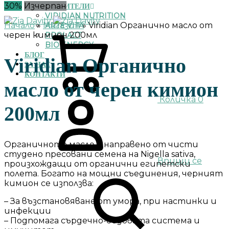
30%
Изчерпан
ПРОИЗВОДИТЕЛИ
VIRIDIAN NUTRITION
Начало
»
Магазин
»
Viridian Органично масло от
ARTE VITA
черен кимион 200мл
PROLACT
BIO ENERGY
БЛОГ
Viridian Органично
ЗА НАС
КОНТАКТИ
масло от черен кимион
Количка
0
200мл
Органичното масло е направено от чисти
студено пресовани семена на Nigella sativa,
Впиши се
произхождащи от органични египетски
полета. Богато на мощни съединения, черният
кимион се използва:
– За възстановяване от умора, при настинки и
инфекции
– Подпомага сърдечно-съдовата система и