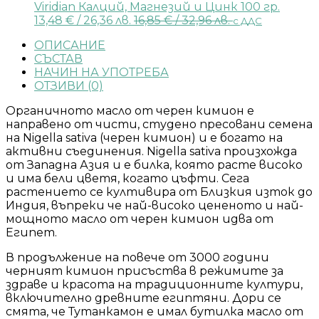
Viridian Калций, Магнезий и Цинк 100 гр.
13,48
€
/ 26,36 лв.
16,85
€
/ 32,96 лв.
с ДДС
ОПИСАНИЕ
СЪСТАВ
НАЧИН НА УПОТРЕБА
ОТЗИВИ (0)
Органичното масло от черен кимион е
направено от чисти, студено пресовани семена
на Nigella sativa (черен кимион) и е богато на
активни съединения. Nigella sativa произхожда
от Западна Азия и е билка, която расте високо
и има бели цветя, когато цъфти. Сега
растението се култивира от Близкия изток до
Индия, въпреки че най-високо цененото и най-
мощното масло от черен кимион идва от
Египет.
В продължение на повече от 3000 години
черният кимион присъства в режимите за
здраве и красота на традиционните култури,
включително древните египтяни. Дори се
смята, че Тутанкамон е имал бутилка масло от