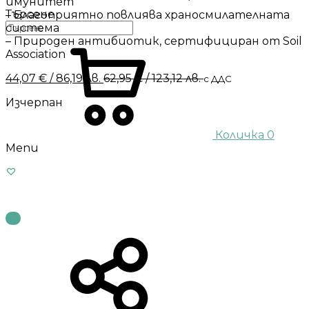
имунитет
Търсене
– Благоприятно повлиява храносмилателната
система
– Природен антибиотик, сертифициран от Soil
Association
44,07
€
/ 86,19 лв.
62,95
€
/ 123,12 лв.
с ДДС
Изчерпан
Количка
0
Menu