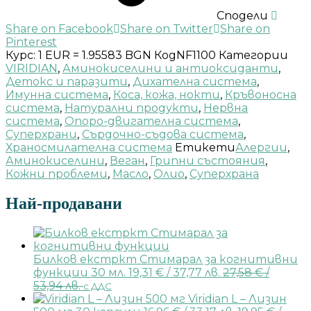
Сподели
Share on Facebook
Share on Twitter
Share on
Pinterest
Курс: 1 EUR = 1.95583 BGN
Код
NF1100
Категории
VIRIDIAN
,
Аминокиселини и антиоксиданти
,
Детокс и паразити
,
Дихателна система
,
Имунна система
,
Коса, кожа, нокти
,
Кръвоносна
система
,
Натурални продукти
,
Нервна
система
,
Опоро-двигателна система
,
Суперхрани
,
Сърдочно-съдова система
,
Храносмилателна система
Етикети
Алергии
,
Аминокиселини
,
Веган
,
Грипни състояния
,
Кожни проблеми
,
Масло
,
Олио
,
Суперхрана
Най-продавани
Билков екстркт Стимарал за когнитивни
функции 30 мл.
19,31
€
/ 37,77 лв.
27,58
€
/
53,94 лв.
с ДДС
Viridian L – Лизин