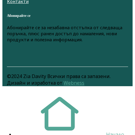
Контакти
Абонирайте се
Абонирайте се за незабавна отстъпка от следваща
поръчка, плюс ранен достъп до намаления, нови
продукти и полезна информация.
©2024 Zia Davity Всички права са запазени.
Дизайн и изработка от
Webness
Начало