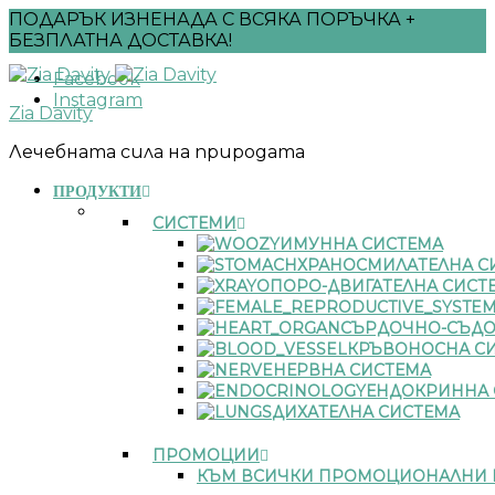
ПОДАРЪК ИЗНЕНАДА С ВСЯКА ПОРЪЧКА +
БЕЗПЛАТНА ДОСТАВКА!
Facebook
Instagram
Zia Davity
Лечебната сила на природата
ПРОДУКТИ
СИСТЕМИ
ИМУННА СИСТЕМА
ХРАНОСМИЛАТЕЛНА С
ОПОРО-ДВИГАТЕЛНА СИСТ
СЪРДОЧНО-СЪДО
КРЪВОНОСНА С
НЕРВНА СИСТЕМА
ЕНДОКРИННА 
ДИХАТЕЛНА СИСТЕМА
ПРОМОЦИИ
КЪМ ВСИЧКИ ПРОМОЦИОНАЛНИ 