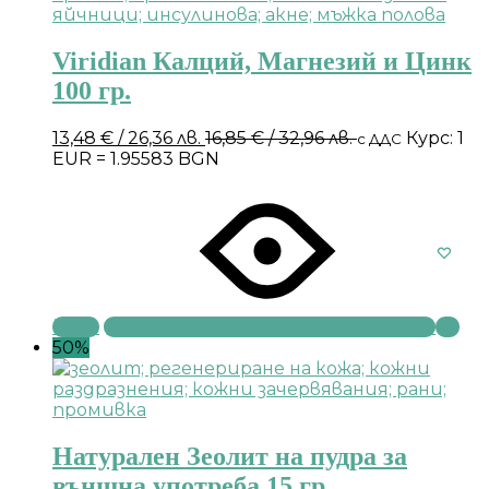
Viridian Калций, Магнезий и Цинк
100 гр.
13,48
€
/ 26,36 лв.
16,85
€
/ 32,96 лв.
Курс: 1
с ДДС
EUR = 1.95583 BGN
Купи
50%
Натурален Зеолит на пудра за
външна употреба 15 гр.