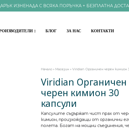
АРЪК ИЗНЕНАДА С ВСЯКА ПОРЪЧКА + БЕЗПЛАТНА ДОСТА
РОИЗВОДИТЕЛИ
БЛОГ
ЗА НАС
КОНТАКТИ
КЪЩИ
ХРАНИ И ВИТАМИНИ
Начало
»
Магазин
»
Viridian Органичен черен кимион 
Viridian Органичен
ОКС И ПАРАЗИТИ
ПРОБИОТИЦИ
черен кимион 30
 ЗРЕНИЕ
ВИТАМИНИ И
капсули
АМИНОКИСЕЛИНИ И АНТ
И, НОС, ГЪРЛО
Капсулите съдържат чист прах от чер
кимион, произхождащи от органични е
, НОКТИ
НАТУРАЛНИ П
полета. Богат на мощни съединения, 
СТЕМА