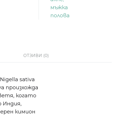
ОТЗИВИ (0)
gella sativa
iva произхожда
цветя, когато
 Индия,
черен кимион