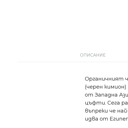
ОПИСАНИЕ
Органичният че
(черен кимион) 
от Западна Ази
цъфти. Сега р
въпреки че на
идва от Египе