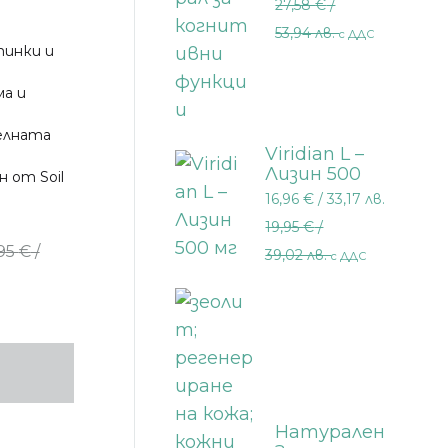
27,58
€
/
когнитивни
функции 30
53,94 лв.
с ДДС
АНИ
мл.
тинки и
ма и
елната
Viridian L –
Лизин 500
 от Soil
мг 30
16,96
€
/ 33,17 лв.
капсули
19,95
€
/
,95
€
/
39,02 лв.
с ДДС
Натурален