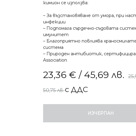
кимион се използва:
СТРЕС, СЪН И ПАМЕТ
СУПЕРХР
– За възстановяване от умора, при нас
инфекции
АПИТЕРАПИЯ
ОРА И ОТПАДНАЛОСТ
– Подпомага сърдечно-съдовата систе
имунитет
– Благоприятно повлиява храносмилат
КОЗМЕТИКА
НСКО ЗДРАВЕ
система
– Природен антибиотик, сертифициран
Association
О ЗДРАВЕ
23,36
€
/ 45,69 лв.
25
ДЕТСКО ЗДРАВЕ
с ДДС
50,75 лв.
ИЗЧЕРПАН