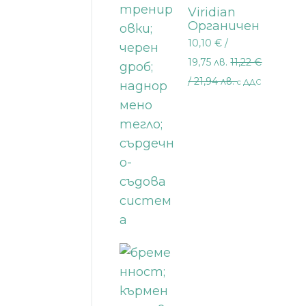
Viridian
Органичен
зелен чай
10,10
€
/
30 капсули
19,75 лв.
11,22
€
/ 21,94 лв.
с ДДС