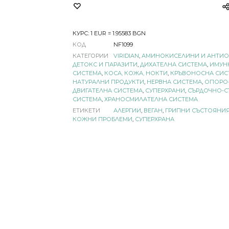
КУРС: 1 EUR = 1.95583 BGN
КОД
NF1099
КАТЕГОРИИ
VIRIDIAN
,
АМИНОКИСЕЛИНИ И АНТИ
ДЕТОКС И ПАРАЗИТИ
,
ДИХАТЕЛНА СИСТЕМА
,
ИМУН
СИСТЕМА
,
КОСА, КОЖА, НОКТИ
,
КРЪВОНОСНА СИС
НАТУРАЛНИ ПРОДУКТИ
,
НЕРВНА СИСТЕМА
,
ОПОРО
ДВИГАТЕЛНА СИСТЕМА
,
СУПЕРХРАНИ
,
СЪРДОЧНО-С
СИСТЕМА
,
ХРАНОСМИЛАТЕЛНА СИСТЕМА
ЕТИКЕТИ
АЛЕРГИИ
,
ВЕГАН
,
ГРИПНИ СЪСТОЯНИ
КОЖНИ ПРОБЛЕМИ
,
СУПЕРХРАНА