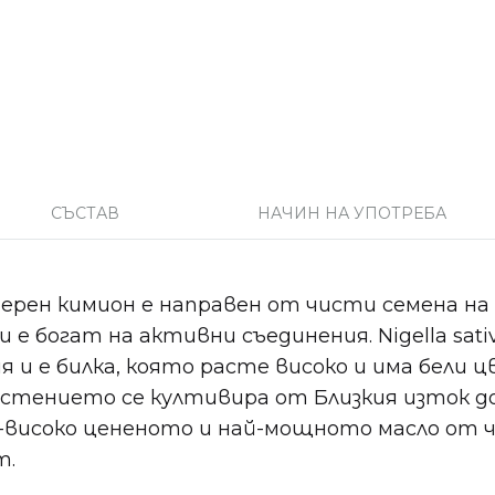
СЪСТАВ
НАЧИН НА УПОТРЕБА
рен кимион е направен от чисти семена на Ni
и е богат на активни съединения. Nigella sat
я и е билка, която расте високо и има бели 
астението се култивира от Близкия изток до
й-високо цененото и най-мощното масло от 
т.