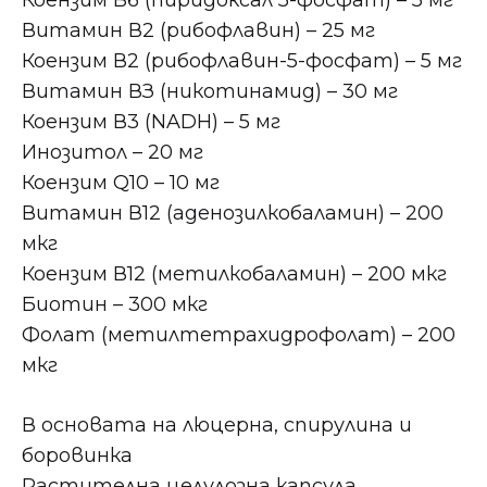
Коензим В6 (пиридоксал 5-фосфат) – 5 мг
Витамин В2 (рибофлавин) – 25 мг
Коензим В2 (рибофлавин-5-фосфат) – 5 мг
Витамин ВЗ (никотинамид) – 30 мг
Коензим В3 (NADH) – 5 мг
Инозитол – 20 мг
Коензим Q10 – 10 мг
Витамин В12 (аденозилкобаламин) – 200
мкг
Коензим В12 (метилкобаламин) – 200 мкг
Биотин – 300 мкг
Фолат (метилтетрахидрофолат) – 200
мкг
В основата на люцерна, спирулина и
боровинка
Растителна целулозна капсула