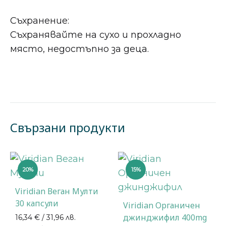
Съхранение:
Съхранявайте на сухо и прохладно
място, недостъпно за деца.
Свързани продукти
20%
15%
Viridian Веган Мулти
30 капсули
Viridian Органичен
джинджифил 400mg
16,34
€
/ 31,96 лв.