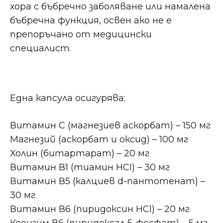
хора с бъбречно заболяване или намалена
бъбречна функция, освен ако не е
препоръчано от медицински
специалист.
Една капсула осигурява:
Витамин С (магнезиев аскорбат) – 150 мг
Магнезий (аскорбат и оксид) – 100 мг
Холин (битартарат) – 20 мг
Витамин В1 (тиамин HCI) – 30 мг
Витамин В5 (калциев d-пантотенат) –
30 мг
Витамин В6 (пиридоксин НСl) – 20 мг