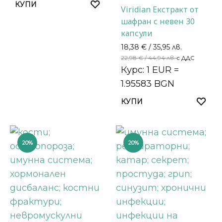
КУПИ
Viridian Екстракт от
шафран с невен 30
капсули
18,38
€
/ 35,95 лв.
22,98
€
/ 44,94 лв.
с ДДС
Курс: 1 EUR =
1.95583 BGN
КУПИ
20%
20%