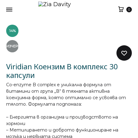
Кол
0
14%
ИЗЧЕРПАН
Viridian Коензим В комплекс 30
капсули
Co-enzyme B complex е уникална формула от
витамини от група „В“ в тяхната активна
коензимна форма, която оптимално се усвоява от
тялото. Формулата подпомага:
– Енергията в организма и производството на
хормони
– Метилирането и доброто функциониране на
мозъка и нервната система