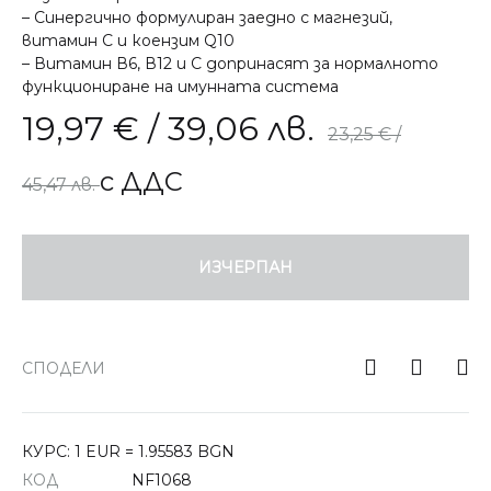
– Синергично формулиран заедно с магнезий,
витамин С и коензим Q10
– Витамин В6, В12 и С допринасят за нормалното
функциониране на имунната система
19,97
€
/ 39,06 лв.
23,25
€
/
с ДДС
45,47 лв.
ИЗЧЕРПАН
СПОДЕЛИ
КУРС: 1 EUR = 1.95583 BGN
КОД
NF1068