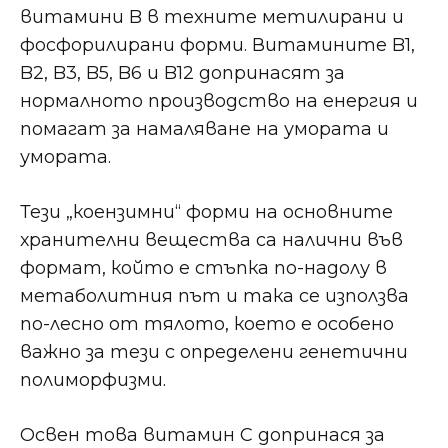
витамини B в техните метилирани и
фосфорилирани форми. Витамините B1,
B2, B3, B5, B6 и B12 допринасят за
нормалното производство на енергия и
помагат за намаляване на умората и
умората.
Тези „коензимни“ форми на основните
хранителни вещества са налични във
формат, който е стъпка по-надолу в
метаболитния път и така се използва
по-лесно от тялото, което е особено
важно за тези с определени генетични
полиморфизми.
Освен това витамин С допринася за