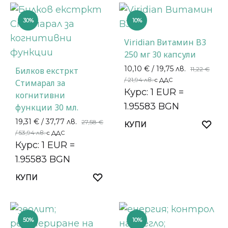
30%
10%
Viridian Витамин B3
250 мг 30 капсули
10,10
€
/ 19,75 лв.
Билков екстркт
11,22
€
/ 21,94 лв.
с ДДС
Стимарал за
Курс: 1 EUR =
когнитивни
1.95583 BGN
функции 30 мл.
19,31
€
/ 37,77 лв.
27,58
€
КУПИ
/ 53,94 лв.
с ДДС
Курс: 1 EUR =
1.95583 BGN
КУПИ
50%
10%