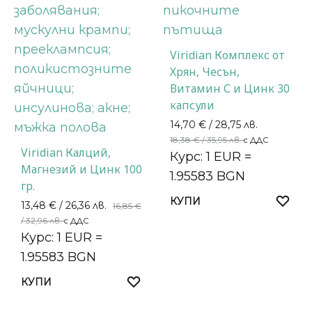
Viridian Комплекс от
Хрян, Чесън,
Витамин С и Цинк 30
капсули
14,70
€
/ 28,75 лв.
18,38
€
/ 35,95 лв.
с ДДС
Viridian Калций,
Курс: 1 EUR =
Магнезий и Цинк 100
1.95583 BGN
гр.
КУПИ
13,48
€
/ 26,36 лв.
16,85
€
/ 32,96 лв.
с ДДС
Курс: 1 EUR =
1.95583 BGN
КУПИ