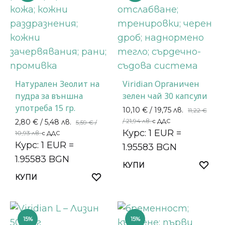
Натурален Зеолит на
Viridian Органичен
пудра за външна
зелен чай 30 капсули
употреба 15 гр.
10,10
€
/ 19,75 лв.
11,22
€
/ 21,94 лв.
2,80
€
/ 5,48 лв.
с ДДС
5,59
€
/
Курс: 1 EUR =
10,93 лв.
с ДДС
Курс: 1 EUR =
1.95583 BGN
1.95583 BGN
КУПИ
КУПИ
15%
15%