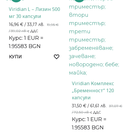
Viridian L – Лизин 500
мг 30 капсули
16,96
€
/ 33,17 лв.
19,95
€
/ 39,02 лв.
с ДДС
Курс: 1 EUR =
1.95583 BGN
КУПИ
Viridian Комплекс
„Бременност“ 120
капсули
31,50
€
/ 61,61 лв.
37,07
€
/ 72,50 лв.
с ДДС
Курс: 1 EUR =
1.95583 BGN