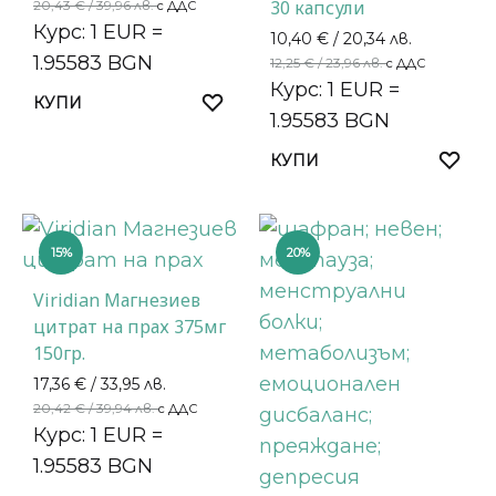
30 капсули
20,43
€
/ 39,96 лв.
с ДДС
Курс: 1 EUR =
10,40
€
/ 20,34 лв.
1.95583 BGN
12,25
€
/ 23,96 лв.
с ДДС
Курс: 1 EUR =
КУПИ
1.95583 BGN
КУПИ
15%
20%
Viridian Магнезиев
цитрат на прах 375мг
150гр.
17,36
€
/ 33,95 лв.
20,42
€
/ 39,94 лв.
с ДДС
Курс: 1 EUR =
1.95583 BGN