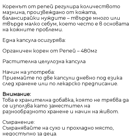
Коренът от репей регулира количеството
мазнина, произвеждано от кожата,
балансирайки нуждите – твърде много или
твърде малко себум, което често е в основата
на кожните проблеми.
Една капсула осигурява:
Органичен корен от Репей – 480мг
Растителна целулозна капсула
Начин на употреба:
Приемайте по две капсули дневно под езика
след хранене или по лекарско предписание.
Внимание:
Това е хранителна добавка, която не трябва да
се използва като заместител на
разнообразното хранене и начин на живот.
Съхранение:
Съхранявайте на сухо и прохладно място,
недостъпно за деца.