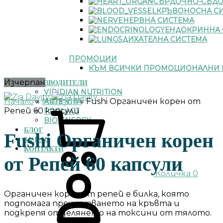
СЪРДОЧНО-СЪДО
КРЪВОНОСНА С
НЕРВНА СИСТЕМА
ЕНДОКРИННА 
ДИХАТЕЛНА СИСТЕМА
ПРОМОЦИИ
КЪМ ВСИЧКИ ПРОМОЦИОНАЛНИ 
Изчерпан
ПРОИЗВОДИТЕЛИ
VIRIDIAN NUTRITION
Начало
»
Магазин
»
Fushi Органичен корен от
ARTE VITA
Репей 60 капсули
PROLACT
BIO ENERGY
БЛОГ
Fushi Органичен корен
ЗА НАС
КОНТАКТИ
от Репей 60 капсули
Количка
0
Органичен корен от репей е билка, която
подпомага пречистването на кръвта и
подкрепя отделянето на токсини от тялото.