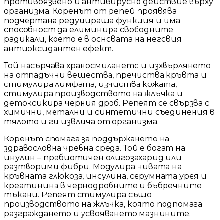
противоязвено и антивирусно действие върху
организма. Коренът от репей проявява
подчертана редуцираща функция и има
способност да елиминира свободните
радикали, което е в основата на неговия
антиоксидантен ефект.
Той насърчава храносмилането и изхвърлянето
на отпадъчни вещества, пречиства кръвта и
стимулира лимфата, изчиства кожата,
стимулира производството на жлъчка и
детоксикира черния дроб. Репеят се свързва с
химични, метални и синтетични съединения в
тялото и ги извлича от организма.
Коренът спомага за поддържането на
здравословна чревна среда. Той е богат на
инулин – пребиотичен олигозахарид или
разтворими фибри. Модулира нивата на
кръвната глюкоза, инсулина, серумната урея и
креатинина в чернодробните и бъбречните
тъкани. Репеят стимулира също
производството на жлъчка, която подпомага
разграждането и усвояването мазнините.