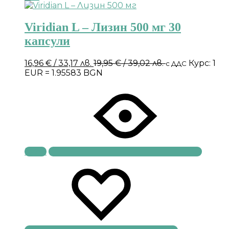
Viridian L – Лизин 500 мг 30
капсули
16,96
€
/ 33,17 лв.
19,95
€
/ 39,02 лв.
Курс: 1
с ДДС
EUR = 1.95583 BGN
Купи