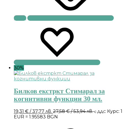
Купи
30%
Билков екстркт Стимарал за
когнитивни функции 30 мл.
19,31
€
/ 37,77 лв.
27,58
€
/ 53,94 лв.
Курс: 1
с ДДС
EUR = 1.95583 BGN