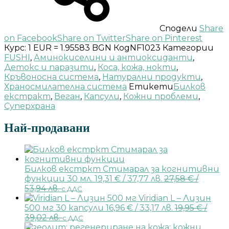
Сподели
Share
on Facebook
Share on Twitter
Share on Pinterest
Курс: 1 EUR = 1.95583 BGN
Код
NF1023
Категории
FUSHI
,
Аминокиселини и антиоксиданти
,
Детокс и паразити
,
Коса, кожа, нокти
,
Кръвоносна система
,
Натурални продукти
,
Храносмилателна система
Етикети
Билков
екстракт
,
Веган
,
Капсули
,
Кожни проблеми
,
Суперхрана
Най-продавани
Билков екстркт Стимарал за когнитивни
функции 30 мл.
19,31
€
/ 37,77 лв.
27,58
€
/
53,94 лв.
с ДДС
Viridian L – Лизин
500 мг 30 капсули
16,96
€
/ 33,17 лв.
19,95
€
/
39,02 лв.
с ДДС