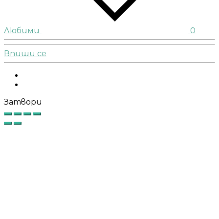
Любими
0
Впиши се
Facebook
Instagram
Затвори