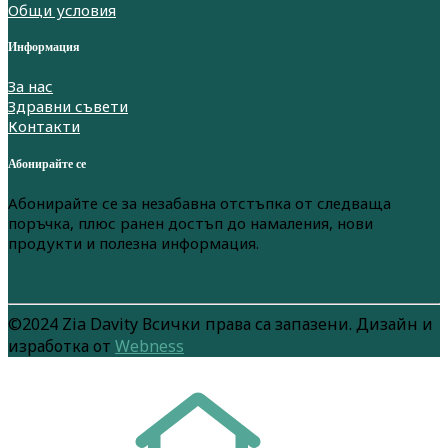
Общи условия
Информация
За нас
Здравни съвети
Контакти
Абонирайте се
Абонирайте се за незабавна отстъпка от следваща
поръчка, плюс ранен достъп до намаления, нови
продукти и полезна информация.
©2024 Zia Davity Всички права са запазени. Дизайн и
изработка от
Webness