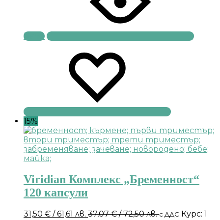
Купи
15%
Viridian Комплекс „Бременност“
120 капсули
31,50
€
/ 61,61 лв.
37,07
€
/ 72,50 лв.
Курс: 1
с ДДС