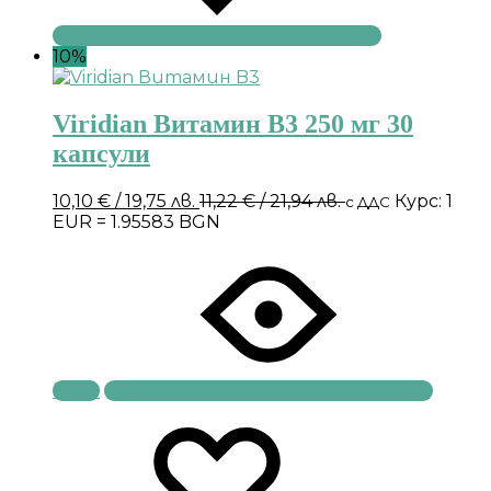
10%
Viridian Витамин B3 250 мг 30
капсули
10,10
€
/ 19,75 лв.
11,22
€
/ 21,94 лв.
Курс: 1
с ДДС
EUR = 1.95583 BGN
Купи