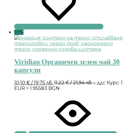
10%
Viridian Органичен зелен чай 30
капсули
10,10
€
/ 19,75 лв.
11,22
€
/ 21,94 лв.
Курс: 1
с ДДС
EUR = 1.95583 BGN