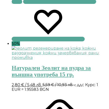
Купи
50%
Натурален Зеолит на пудра за
външна употреба 15 гр.
2,80
€
/ 5,48 лв.
5,59
€
/ 10,93 лв.
Курс: 1
с ДДС
EUR = 1.95583 BGN