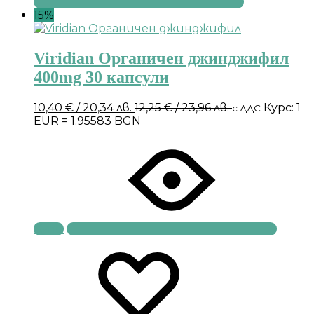
15%
Viridian Органичен джинджифил
400mg 30 капсули
10,40
€
/ 20,34 лв.
12,25
€
/ 23,96 лв.
Курс: 1
с ДДС
EUR = 1.95583 BGN
Купи