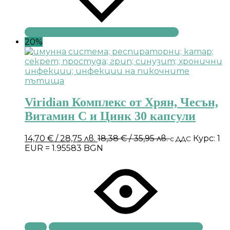
20%
Viridian Комплекс от Хрян, Чесън,
Витамин С и Цинк 30 капсули
14,70
€
/ 28,75 лв.
18,38
€
/ 35,95 лв.
Курс: 1
с ДДС
EUR = 1.95583 BGN
Купи