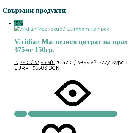
Свързани продукти
15%
Viridian Магнезиев цитрат на прах
375мг 150гр.
17,36
€
/ 33,95 лв.
20,42
€
/ 39,94 лв.
Курс: 1
с ДДС
EUR = 1.95583 BGN
Купи