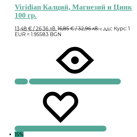
Viridian Калций, Магнезий и Цинк
100 гр.
13,48
€
/ 26,36 лв.
16,85
€
/ 32,96 лв.
Курс: 1
с ДДС
EUR = 1.95583 BGN
Купи
15%