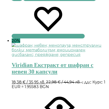
20%
Viridian Екстракт от шафран с
невен 30 капсули
18,38
€
/ 35,95 лв.
22,98
€
/ 44,94 лв.
Курс: 1
с ДДС
EUR = 1.95583 BGN