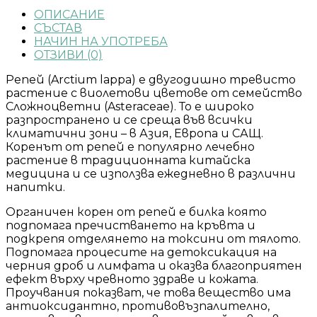
ОПИСАНИЕ
СЪСТАВ
НАЧИН НА УПОТРЕБА
ОТЗИВИ (0)
Репей (Arctium lappa) е двугодишно тревисто
растение с виолетови цветове от семейство
Сложноцветни (Asteraceae). То е широко
разпространено и се среща във всички
климатични зони – в Азия, Европа и САЩ.
Коренът от репей е популярно лечебно
растение в традиционната китайска
медицина и се използва ежедневно в различни
напитки.
Органичен корен от репей е билка която
подпомага пречистването на кръвта и
подкрепя отделянето на токсини от тялото.
Подпомага процесите на детоксикация на
черния дроб и лимфата и оказва благоприятен
ефект върху чревното здраве и кожата.
Проучвания показват, че това вещество има
антиоксидантно, противовъзпалително,