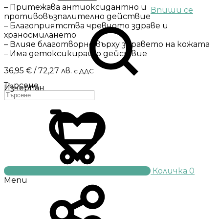
– Притежава антиоксидантно и
Впиши се
противовъзпалително действие
– Благоприятства чревното здраве и
храносмилането
– Влияе благотворно върху здравето на кожата
– Има детоксикиращо действие
36,95
€
/ 72,27 лв.
с ДДС
Търсене
Изчерпан
Количка
0
Menu