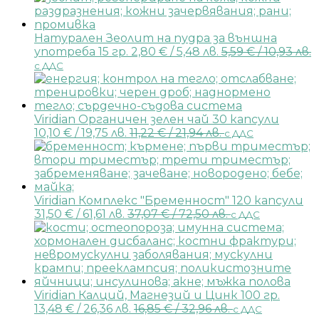
Натурален Зеолит на пудра за външна
употреба 15 гр.
2,80
€
/ 5,48 лв.
5,59
€
/ 10,93 лв.
с ДДС
Viridian Органичен зелен чай 30 капсули
10,10
€
/ 19,75 лв.
11,22
€
/ 21,94 лв.
с ДДС
Viridian Комплекс "Бременност" 120 капсули
31,50
€
/ 61,61 лв.
37,07
€
/ 72,50 лв.
с ДДС
Viridian Калций, Магнезий и Цинк 100 гр.
13,48
€
/ 26,36 лв.
16,85
€
/ 32,96 лв.
с ДДС