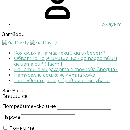
Акаунт
Затвори
Коя форма на магнезий да изберем?
Обратно на училище: Как да подготвим
децата си? (Част 1)
Наистина ли захарта е толкова вредна?
Натурална грижа за лятна кожа
Топ съвети за незабравимо пътуване
Затвори
Впиши се
Потребителско име
Парола
Помни ме