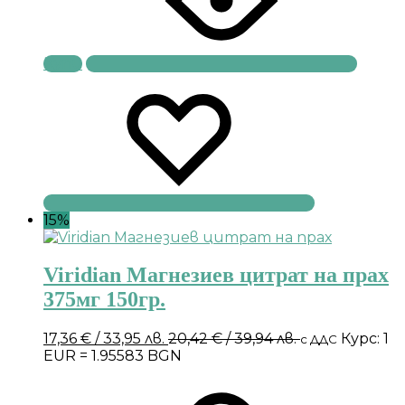
Купи
15%
Viridian Магнезиев цитрат на прах
375мг 150гр.
17,36
€
/ 33,95 лв.
20,42
€
/ 39,94 лв.
Курс: 1
с ДДС
EUR = 1.95583 BGN