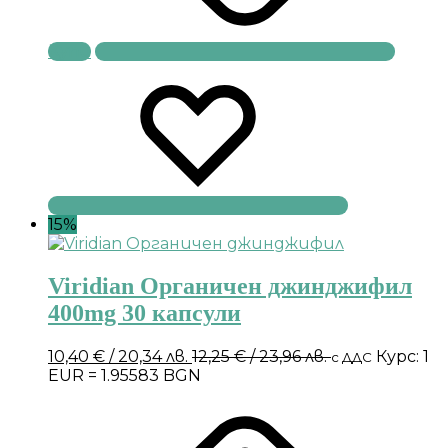
Купи
15%
Viridian Органичен джинджифил
400mg 30 капсули
10,40
€
/ 20,34 лв.
12,25
€
/ 23,96 лв.
Курс: 1
с ДДС
EUR = 1.95583 BGN