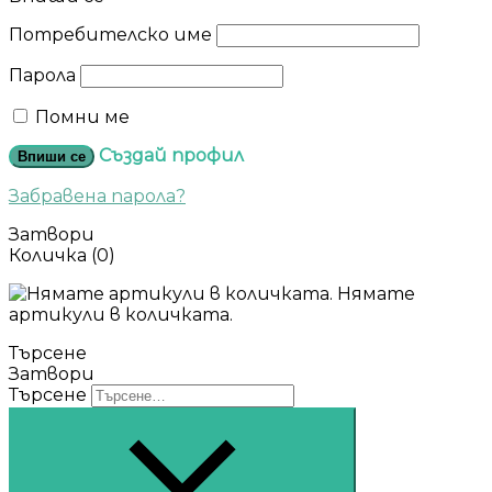
Потребителско име
Парола
Помни ме
Създай профил
Впиши се
Забравена парола?
Затвори
Количка
(0)
Нямате
артикули в количката.
Търсене
Затвори
Търсене