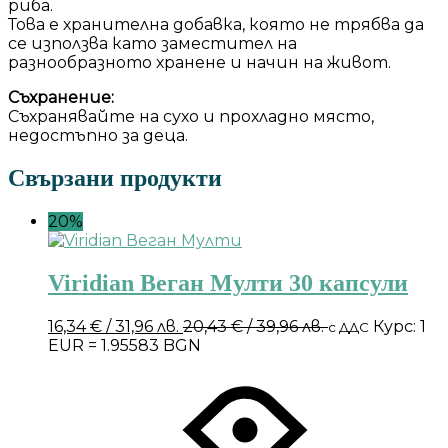
риба.
Това е хранителна добавка, която не трябва да
се използва като заместител на
разнообразното хранене и начин на живот.
Съхранение:
Съхранявайте на сухо и прохладно място,
недостъпно за деца.
Свързани продукти
20%
Viridian Веган Мулти 30 капсули
16,34
€
/ 31,96 лв.
20,43
€
/ 39,96 лв.
Курс: 1
с ДДС
EUR = 1.95583 BGN