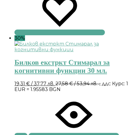
30%
Билков екстркт Стимарал за
когнитивни функции 30 мл.
19,31
€
/ 37,77 лв.
27,58
€
/ 53,94 лв.
Курс: 1
с ДДС
EUR = 1.95583 BGN