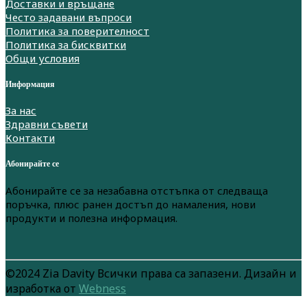
Доставки и връщане
Често задавани въпроси
Политика за поверителност
Политика за бисквитки
Общи условия
Информация
За нас
Здравни съвети
Контакти
Абонирайте се
Абонирайте се за незабавна отстъпка от следваща
поръчка, плюс ранен достъп до намаления, нови
продукти и полезна информация.
©2024 Zia Davity Всички права са запазени. Дизайн и
изработка от
Webness