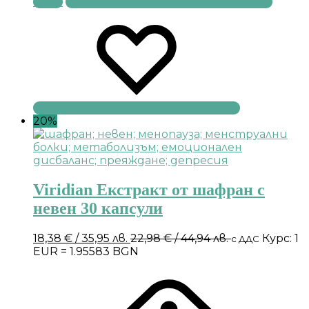
Купи
20%
Viridian Екстракт от шафран с
невен 30 капсули
18,38
€
/ 35,95 лв.
22,98
€
/ 44,94 лв.
Курс: 1
с ДДС
EUR = 1.95583 BGN