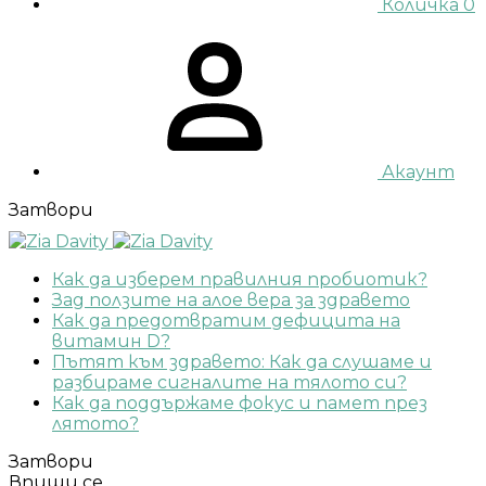
Количка
0
Акаунт
Затвори
Как да изберем правилния пробиотик?
Зад ползите на алое вера за здравето
Как да предотвратим дефицита на
витамин D?
Пътят към здравето: Как да слушаме и
разбираме сигналите на тялото си?
Как да поддържаме фокус и памет през
лятото?
Затвори
Впиши се