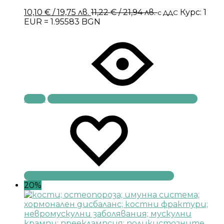
10,10
€
/ 19,75 лв.
11,22
€
/ 21,94 лв.
Курс: 1
с ДДС
EUR = 1.95583 BGN
Купи
20%