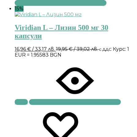
15%
Viridian L – Лизин 500 мг 30
капсули
16,96
€
/ 33,17 лв.
19,95
€
/ 39,02 лв.
Курс: 1
с ДДС
EUR = 1.95583 BGN
Купи