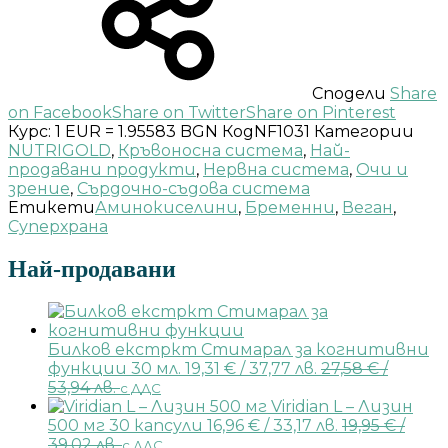
Сподели
Share
on Facebook
Share on Twitter
Share on Pinterest
Курс: 1 EUR = 1.95583 BGN
Код
NF1031
Категории
NUTRIGOLD
,
Кръвоносна система
,
Най-
продавани продукти
,
Нервна система
,
Очи и
зрение
,
Сърдочно-съдова система
Етикети
Аминокиселини
,
Бременни
,
Веган
,
Суперхрана
Най-продавани
Билков екстркт Стимарал за когнитивни
функции 30 мл.
19,31
€
/ 37,77 лв.
27,58
€
/
53,94 лв.
с ДДС
Viridian L – Лизин
500 мг 30 капсули
16,96
€
/ 33,17 лв.
19,95
€
/
39,02 лв.
с ДДС