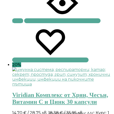
Купи
20%
Viridian Комплекс от Хрян, Чесън,
Витамин С и Цинк 30 капсули
14,70
€
/ 28,75 лв.
18,38
€
/ 35,95 лв.
Курс: 1
с ДДС