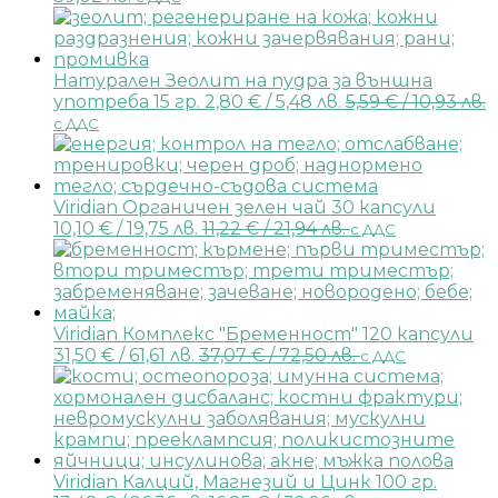
Натурален Зеолит на пудра за външна
употреба 15 гр.
2,80
€
/ 5,48 лв.
5,59
€
/ 10,93 лв.
с ДДС
Viridian Органичен зелен чай 30 капсули
10,10
€
/ 19,75 лв.
11,22
€
/ 21,94 лв.
с ДДС
Viridian Комплекс "Бременност" 120 капсули
31,50
€
/ 61,61 лв.
37,07
€
/ 72,50 лв.
с ДДС
Viridian Калций, Магнезий и Цинк 100 гр.