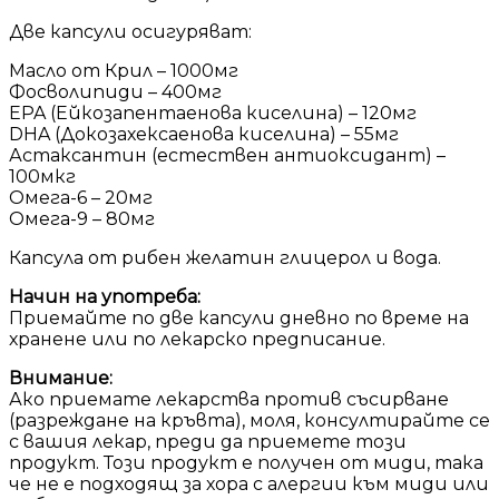
Две капсули осигуряват:
Масло от Крил – 1000мг
Фосволипиди – 400мг
EPA (Ейкозапентаенова киселина) – 120мг
DHA (Докозахексаенова киселина) – 55мг
Астаксантин (естествен антиоксидант) –
100мкг
Омега-6 – 20мг
Омега-9 – 80мг
Капсула от рибен желатин глицерол и вода.
Начин на употреба:
Приемайте по две капсули дневно по време на
хранене или по лекарско предписание.
Внимание:
Ако приемате лекарства против съсирване
(разреждане на кръвта), моля, консултирайте се
с вашия лекар, преди да приемете този
продукт. Този продукт е получен от миди, така
че не е подходящ за хора с алергии към миди или