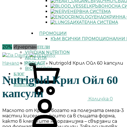
СЪРДОЧНО-СЪДО
КРЪВОНОСНА С
НЕРВНА СИСТЕМА
ЕНДОКРИННА 
ДИХАТЕЛНА СИСТЕМА
ПРОМОЦИИ
КЪМ ВСИЧКИ ПРОМОЦИОНАЛНИ 
20%
Изчерпан
ПРОИЗВОДИТЕЛИ
VIRIDIAN NUTRITION
ARTE VITA
Начало
»
Магазин
»
Nutrigold Крил Ойл 60 капсули
PROLACT
BIO ENERGY
БЛОГ
Nutrigold Крил Ойл 60
ЗА НАС
КОНТАКТИ
капсули
Количка
0
Маслото от Крил е богато на полезната омега-3
мастни киселини, които са в същата форма,
както в клетките на организма – свързани са
под формата на фосфолипиди. Това осигурява: