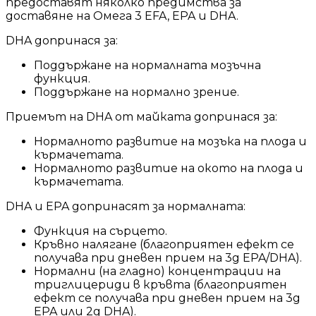
предоставят няколко предимства за
доставяне на Омега 3 EFA, EPA и DHA.
DHA допринася за:
Поддържане на нормалната мозъчна
функция.
Поддържане на нормално зрение.
Приемът на DHA от майката допринася за:
Нормалното развитие на мозъка на плода и
кърмачетата.
Нормалното развитие на окото на плода и
кърмачетата.
DHA и EPA допринасят за нормалната:
Функция на сърцето.
Кръвно налягане (благоприятен ефект се
получава при дневен прием на 3g EPA/DHA).
Нормални (на гладно) концентрации на
триглицериди в кръвта (благоприятен
ефект се получава при дневен прием на 3g
EPA или 2g DHA).