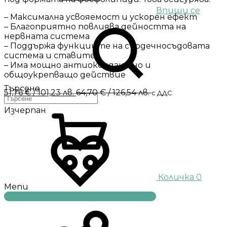
Впиши се
– Максимална усвояемост и ускорен ефект
– Благоприятно повлиява дейността на
нервната система
– Поддържа функциите на сърдечносъдовата
система и ставите
– Има мощно антиоксидантно и
общоукрепващо действие
Търсене
51,76
€
/ 101,23 лв.
64,70
€
/ 126,54 лв.
с ДДС
Изчерпан
Количка
0
Menu