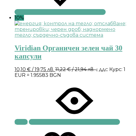
10%
Viridian Органичен зелен чай 30
капсули
10,10
€
/ 19,75 лв.
11,22
€
/ 21,94 лв.
Курс: 1
с ДДС
EUR = 1.95583 BGN
Купи