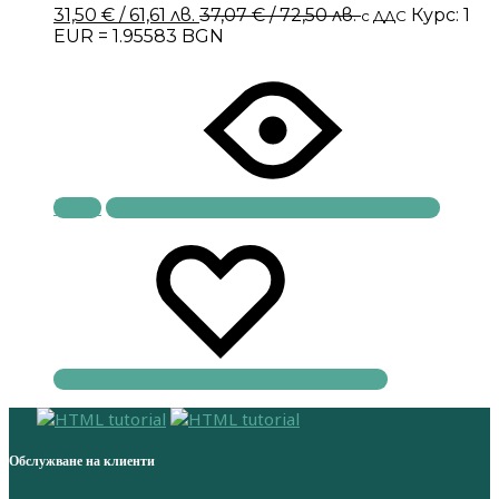
31,50
€
/ 61,61 лв.
37,07
€
/ 72,50 лв.
Курс: 1
с ДДС
EUR = 1.95583 BGN
Купи
Обслужване на клиенти