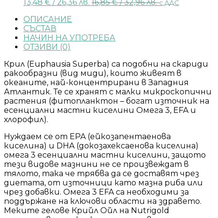
13,48
€
/ 26,36 лв.
16,85
€
/ 32,96 лв.
с ДДС
ОПИСАНИЕ
СЪСТАВ
НАЧИН НА УПОТРЕБА
ОТЗИВИ (0)
Крил (Euphausia Superba) са подобни на скариди
ракообразни (вид миди), които живеят в
океаните, най-концентрирани в Западния
Атлантик. Те се хранят с малки микроскопични
растения (фитопланктон – богат източник на
есенциални мастни киселини Омега 3, EFA и
хлорофил).
Нуждаем се от EPA (ейкозапентаенова
киселина) и DHA (докозахексаенова киселина)
омега 3 есенциални мастни киселини, защото
тези видове мазнини не се произвеждат в
тялото, така че трябва да се доставят чрез
диетата, от източници като мазна риба или
чрез добавки. Омега 3 EFA са необходими за
поддържане на ключови области на здравето.
Меките гелове Крийл Ойл на Nutrigold