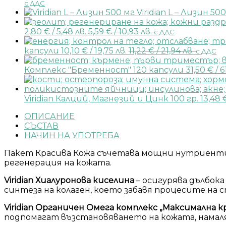
с ДДС
Viridian L – Лизин 50
2,80
€
/ 5,48 лв.
5,59
€
/ 10,93 лв.
с ДДС
капсули
10,10
€
/ 19,75 лв.
11,22
€
/ 21,94 лв.
с ДДС
Комплекс "Бременност" 120 капсули
31,50
€
/ 6
Viridian Калций, Магнезий и Цинк 100 гр.
13,48
ОПИСАНИЕ
СЪСТАВ
НАЧИН НА УПОТРЕБА
Пакет Красива Кожа съчетава мощни нутриенти 
регенерация на кожата.
Viridian Хиалуронова киселина
– осигурява дълбок
синтеза на колаген, което забавя процесите на 
Viridian Органичен Омега комплекс „Максимална к
подпомагат възстановяването на кожата, намал