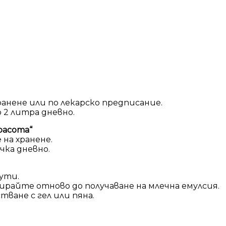
ранене или по лекарско предписание.
 2 литра дневно.
расота“
 на хранене.
ичка дневно.
ути.
ирайте отново до получаване на млечна емулсия.
ване с гел или пяна.