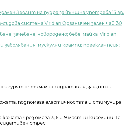
рален Зеолит на пудра за външна употреба 15 гр.
Viridian Органичен зелен чай 30
Viridian
а осигурят оптимална хидратация, защита и
 кожата, подпомага еластичността и стимулира
ожата чрез омега 3, 6 и 9 мастни киселини. Те
ксидативен стрес.