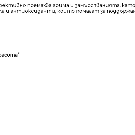
ефективно премахва грима и замърсяванията, ка
ла и антиоксиданти, които помагат за поддържане
расота“