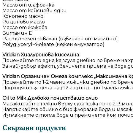
Масло от шафранка
Масло от кайсиеви ядки
Конопено масло
Рициново масло
Масло от жожоба
Витамин Е
Растителен сквалан (извлечен от маслини)
Polyglyceryl-4-oleate (нежен емулгатор)
Viridian Хиалуронова киселина
Приемайте по една капсула дневно по време на х
За най-добър ефект, увеличете приема на вода до
Viridian Органичен Омега комплекс „Максимална к
Приемайте по 1-2 чаени лъжички дневно по време
Подходящо за деца над 12 години – по 1 чаена лъж
Oil to Milk Дълбоко почистващо олио
Масажирайте нежно върху суха кожа поне 2-3 мин
Напръскайте обилно с био флорална вода и масаж
Изплакнете с топла вода и преминете към почист
Свързани продукти