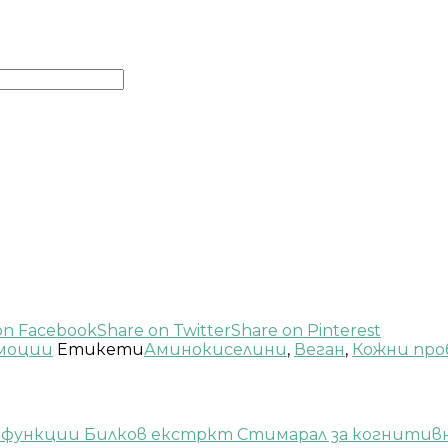
on Facebook
Share on Twitter
Share on Pinterest
моции
Етикети
Аминокиселини
,
Веган
,
Кожни про
Билков екстркт Стимарал за когнитивн