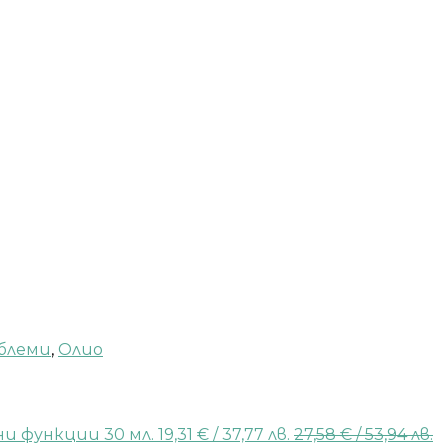
блеми
,
Олио
и функции 30 мл.
19,31
€
/ 37,77 лв.
27,58
€
/ 53,94 лв.