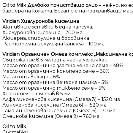
Oil to Milk Дълбоко почистващо олио
– нежно, но 
бариера на кожата. Богато е на подхранващи мас
Viridian Хиалуронова киселина
Активни съставки в една капсула:
Хиалуронова киселина – 200 мг
Люцерна, спирулина и боровинка
Растителна целулозна капсула – 100 мг
Viridian Органичен Омега комплекс „Максимална к
Съдържание в 5 мл (една чаена лъжичка):
Масло от органично златно ленено семе – 48%
Масло от органично конопено семе – 36%
Масло от авокадо – 6%
Масло от органична вечерна иглика – 5%
Масло от органично тиквено семе – 5%
Хранителен състав в 5 мл:
Алфа линоленова киселина (Омега 3) – 1520 мг
Линоленова киселина (Омега 6) – 1520 мг
Гама-линоленова киселина (Омега-6) – 70 мг
Олеинова киселина (Омега 9) – 760 мг
Oil to Milk
Съставки: