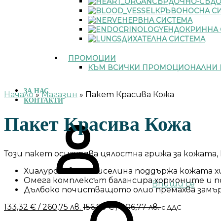
СЪРДОЧНО-СЪДО
КРЪВОНОСНА С
НЕРВНА СИСТЕМА
ЕНДОКРИННА 
ДИХАТЕЛНА СИСТЕМА
ПРОМОЦИИ
КЪМ ВСИЧКИ ПРОМОЦИОНАЛНИ 
ЗА НАС
Начало
»
Магазин
»
Пакет Красива Кожа
КОНТАКТИ
Пакет Красива Кожа
Този пакет осигурява цялостна грижа за кожата
Хиалуроновата киселина поддържа кожата 
Омега комплексът балансира хормоните и 
Впиши се
Дълбоко почистващото олио премахва замърс
133,32
€
/ 260,75 лв.
156,85
€
/ 306,77 лв.
с ДДС