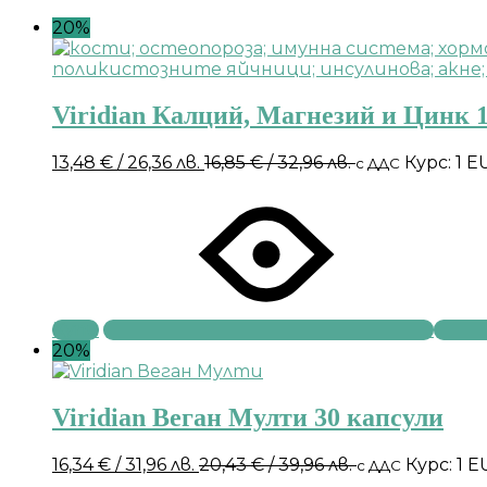
20%
Viridian Калций, Магнезий и Цинк 1
13,48
€
/ 26,36 лв.
16,85
€
/ 32,96 лв.
Курс: 1 E
с ДДС
Купи
20%
Viridian Веган Мулти 30 капсули
16,34
€
/ 31,96 лв.
20,43
€
/ 39,96 лв.
Курс: 1 
с ДДС