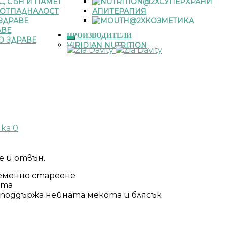
С, СЪН И ПАМЕТ
СУПЕРХРАНИ
 ОТПАДНАЛОСТ
АПИТЕРАПИЯ
ЗДРАВЕ
КОЗМЕТИКА
АВЕ
ПРОИЗВОДИТЕЛИ
О ЗДРАВЕ
VIRIDIAN NUTRITION
чка
0
е и отвън.
еменно стареене
ата
 поддържа нейната мекота и блясък