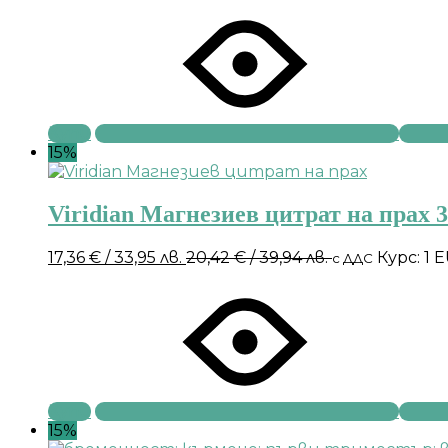
Купи
15%
Viridian Магнезиев цитрат на прах 3
17,36
€
/ 33,95 лв.
20,42
€
/ 39,94 лв.
Курс: 1 
с ДДС
Купи
15%