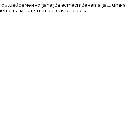
то същевременно запазва естествената защитна
то на мека, чиста и сияйна кожа.