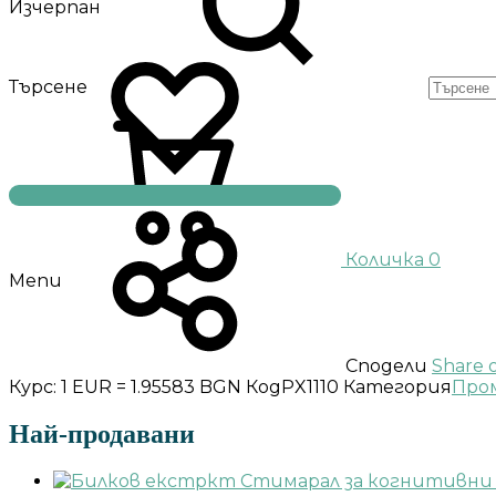
Изчерпан
Търсене
Количка
0
Menu
Сподели
Share 
Курс: 1 EUR = 1.95583 BGN
Код
PX1110
Категория
Про
Най-продавани