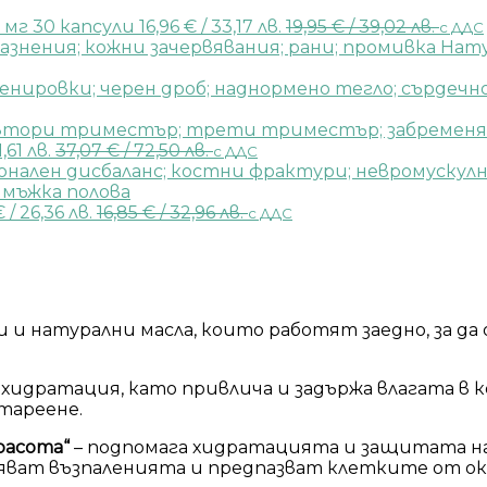
0 мг 30 капсули
16,96
€
/ 33,17 лв.
19,95
€
/ 39,02 лв.
с ДДС
Нату
1,61 лв.
37,07
€
/ 72,50 лв.
с ДДС
€
/ 26,36 лв.
16,85
€
/ 32,96 лв.
с ДДС
и натурални масла, които работят заедно, за д
а хидратация, като привлича и задържа влагата в
стареене.
расота“
– подпомага хидратацията и защитата на к
яват възпаленията и предпазват клетките от о