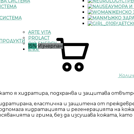
ВА СИСТЕМА
СТРЕ
ИСТЕМА
УМОРА И
ЖЕНСКО 
СИСТЕМА
МЪЖКО ЗДР
ДЕТСК
ARTE VITA
PROLACT
ПРОДУКТИ
BIO ENERGY
15%
Изчерпан
БЛОГ
Коли
, като я хидратира, подхранва и защитава отвътр
хидратирана, еластична и защитена от преждевр
подпомага хидратацията и регенерацията на кож
яванията и грима, без да изсушава кожата, като