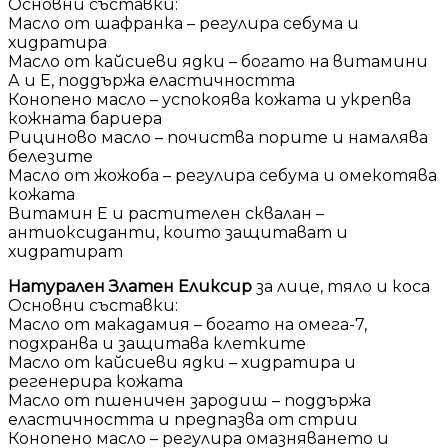
Основни съставки:
Масло от шафранка – регулира себума и
хидратира
Масло от кайсиеви ядки – богато на витамини
А и Е, поддържа еластичността
Конопено масло – успокоява кожата и укрепва
кожната бариера
Рициново масло – почиства порите и намалява
белезите
Масло от жожоба – регулира себума и омекотява
кожата
Витамин Е и растителен сквалан –
антиоксиданти, които защитават и
хидратират
Натурален Златен Еликсир
за лице, тяло и коса
Основни съставки:
Масло от макадамия – богато на омега-7,
подхранва и защитава клетките
Масло от кайсиеви ядки – хидратира и
регенерира кожата
Масло от пшеничен зародиш – поддържа
еластичността и предпазва от стрии
Конопено масло – регулира омазняването и