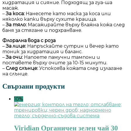
хидратация и сияние. Подходящ за гуа-ша
масаж.
–
За коса:
Нанесете като маска за коса или
няколко капки върху сухите краища.
–
За тяло:
Масажирайте върху влажна кожа след
баня за стягане и подхранване.
Флорална вода с роза
–
За лице:
Напръскайте сутрин и вечер като
тоник за хидратация и баланс.
–
За очи:
Напоете памучни тампони и
поставете върху очите за 10-15 минути.
–
След слънце:
Успокоява кожата след излагане
на слънце.
Свързани продукти
10%
Viridian Органичен зелен чай 30