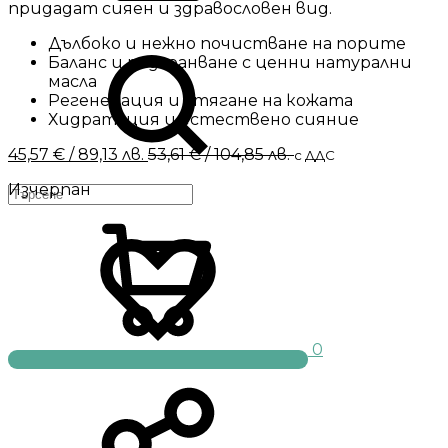
придадат сияен и здравословен вид.
Търсене
Дълбоко и нежно почистване на порите
Баланс и подхранване с ценни натурални
масла
Регенерация и стягане на кожата
Хидратация и естествено сияние
45,57
€
/ 89,13 лв.
53,61
€
/ 104,85 лв.
с ДДС
Изчерпан
Количка
0
Menu