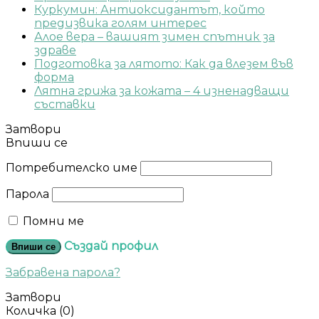
Куркумин: Антиоксидантът, който
предизвика голям интерес
Алое вера – вашият зимен спътник за
здраве
Подготовка за лятото: Как да влезем във
форма
Лятна грижа за кожата – 4 изненадващи
съставки
Затвори
Впиши се
Потребителско име
Парола
Помни ме
Създай профил
Впиши се
Забравена парола?
Затвори
Количка
(0)