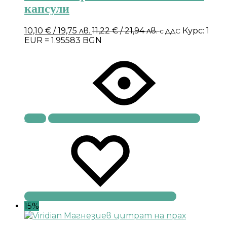
капсули
10,10
€
/ 19,75 лв.
11,22
€
/ 21,94 лв.
Курс: 1
с ДДС
EUR = 1.95583 BGN
Купи
15%