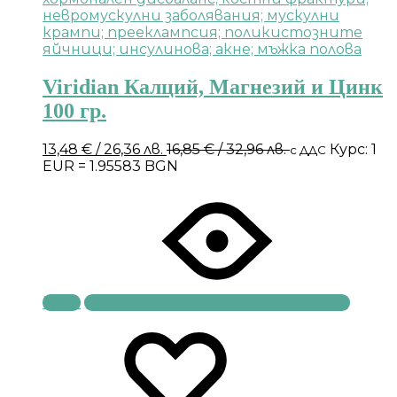
Viridian Калций, Магнезий и Цинк
100 гр.
13,48
€
/ 26,36 лв.
16,85
€
/ 32,96 лв.
Курс: 1
с ДДС
EUR = 1.95583 BGN
Купи