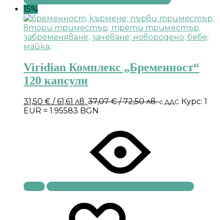
15%
Viridian Комплекс „Бременност“
120 капсули
31,50
€
/ 61,61 лв.
37,07
€
/ 72,50 лв.
Курс: 1
с ДДС
EUR = 1.95583 BGN
Купи