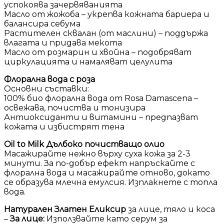
успокоява зачервяванията
Масло от жожоба – укрепва кожната бариера и
балансира себума
Растителен сквалан (от маслини) – поддържа
влагата и придава мекота
Масло от розмарин и хвойна – подобряват
циркулацията и намаляват целулита
Флорална вода с роза
Основни съставки:
100% био флорална вода от Rosa Damascena –
освежава, почиства и тонизира
Антиоксиданти и витамини – предпазват
кожата и избистрят тена
Oil to Milk Дълбоко почистващо олио
Масажирайте нежно върху суха кожа за 2-3
минути. За по-добър ефект напръскайте с
флорална вода и масажирайте отново, докато
се образува млечна емулсия. Изплакнете с топла
вода.
Натурален Златен Еликсир
за лице, тяло и коса
–
За лице:
Използвайте като серум за