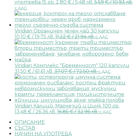
употреба 15 гр.
2,80
€
/ 5,48 лв.
5,59
€
/ 10,93 лв.
с ДДС
Viridian Органичен зелен чай 30 капсули
10,10
€
/ 19,75 лв.
11,22
€
/ 21,94 лв.
с ДДС
Viridian Комплекс "Бременност" 120 капсули
31,50
€
/ 61,61 лв.
37,07
€
/ 72,50 лв.
с ДДС
Viridian Калций, Магнезий и Цинк 100 гр.
13,48
€
/ 26,36 лв.
16,85
€
/ 32,96 лв.
с ДДС
ОПИСАНИЕ
СЪСТАВ
НАЧИН НА УПОТРЕБА