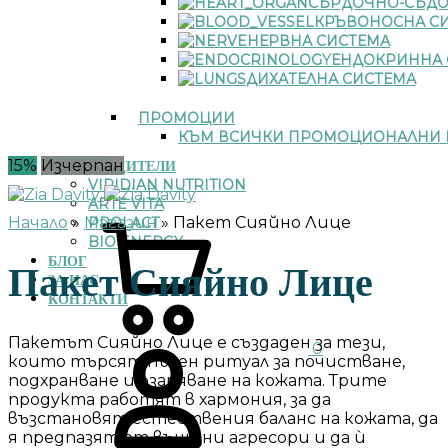
СЪРДОЧНО-СЪДО
КРЪВОНОСНА С
НЕРВНА СИСТЕМА
ЕНДОКРИННА 
ДИХАТЕЛНА СИСТЕМА
ПРОМОЦИИ
КЪМ ВСИЧКИ ПРОМОЦИОНАЛНИ 
15%
Изчерпан
ПРОИЗВОДИТЕЛИ
VIRIDIAN NUTRITION
ARTE VITA
Количка
Начало
»
Магазин
»
Пакет Сияйно Лице
PROLACT
BIO ENERGY
БЛОГ
Пакет Сияйно Лице
ЗА НАС
КОНТАКТИ
Впиши
Пакетът Сияйно Лице е създаден за тези,
0
се
които търсят пълен ритуал за почистване,
подхранване и озаряване на кожата. Трите
продукта работят в хармония, за да
възстановят естествения баланс на кожата, да
я предпазят от външни агресори и да ѝ