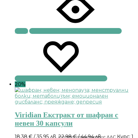
Купи
20%
Viridian Екстракт от шафран с
невен 30 капсули
18,38
€
/ 35,95 лв.
22,98
€
/ 44,94 лв.
Курс: 1
с ДДС