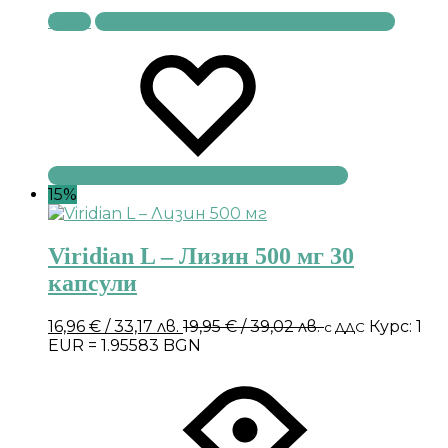
Купи
15%
Viridian L – Лизин 500 мг 30
капсули
16,96
€
/ 33,17 лв.
19,95
€
/ 39,02 лв.
Курс: 1
с ДДС
EUR = 1.95583 BGN