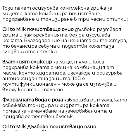
Този пакет осигурява комплексна грижа за
лицето, като комбинира почистване,
подхранване и тонизиране в три лесни стъпки:
Oil to Milk почистващо олио
дълбоко разтваря
грима и замърсяванията, без да изсушава
кожата. Благодарение на нежната си текстура,
то балансира себума и подготвя кожата за
следващите стъпки.
Златният еликсир
за лице, тяло и коса
подхранва кожата с мощна комбинация от
масла, която хидратира, изглажда и осигурява
антиоксидантна защита. Той е
мултифункционален – може да се използва и
върху косата и тялото.
Флоралната вода с роза
завършва ритуала, като
освежава, тонизира и хидратира кожата,
помага за намаляване на зачервяванията и
придава естествен блясък.
Oil to Milk Дълбоко почистващо олио