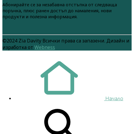
Абонирайте се за незабавна отстъпка от следваща
поръчка, плюс ранен достъп до намаления, нови
продукти и полезна информация.
©2024 Zia Davity Всички права са запазени. Дизайн и
изработка от
Webness
Начало