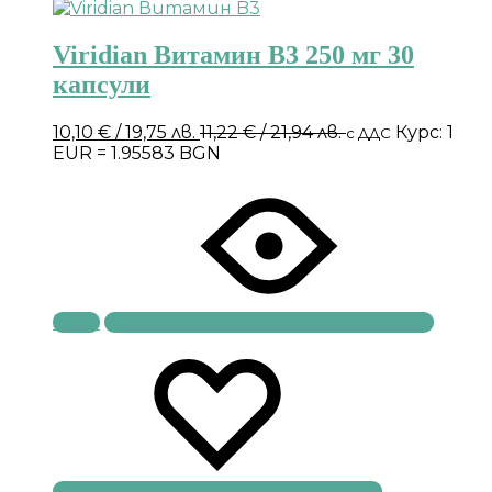
Viridian Витамин B3 250 мг 30
капсули
10,10
€
/ 19,75 лв.
11,22
€
/ 21,94 лв.
Курс: 1
с ДДС
EUR = 1.95583 BGN
Купи