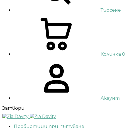
Търсене
Количка
0
Акаунт
Затвори
Пробиотици при пътуване