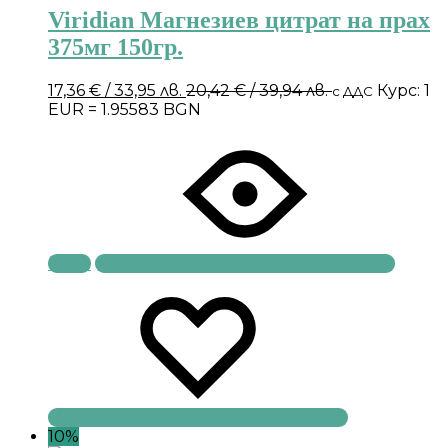
Viridian Магнезиев цитрат на прах
375мг 150гр.
17,36
€
/ 33,95 лв.
20,42
€
/ 39,94 лв.
Курс: 1
с ДДС
EUR = 1.95583 BGN
Купи
10%