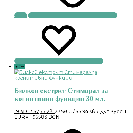
Купи
30%
Билков екстркт Стимарал за
когнитивни функции 30 мл.
19,31
€
/ 37,77 лв.
27,58
€
/ 53,94 лв.
Курс: 1
с ДДС
EUR = 1.95583 BGN