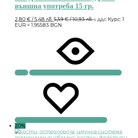
външна употреба 15 гр.
2,80
€
/ 5,48 лв.
5,59
€
/ 10,93 лв.
Курс: 1
с ДДС
EUR = 1.95583 BGN
Купи
20%