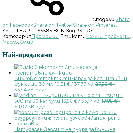
Сподели
Share
on Facebook
Share on Twitter
Share on Pinterest
Курс: 1 EUR = 1.95583 BGN
Код
PX1170
Категория
Промоции
Етикети
Кожни проблеми
,
Масло
,
Олио
Най-продавани
Билков екстркт Стимарал за когнитивни
функции 30 мл.
19,31
€
/ 37,77 лв.
27,58
€
/
53,94 лв.
с ДДС
Viridian L – Лизин
500 мг 30 капсули
16,96
€
/ 33,17 лв.
19,95
€
/
39,02 лв.
с ДДС
Натурален Зеолит на пудра за външна