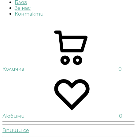
Блог
За нас
Контакти
Количка
0
Любими
0
Впиши се