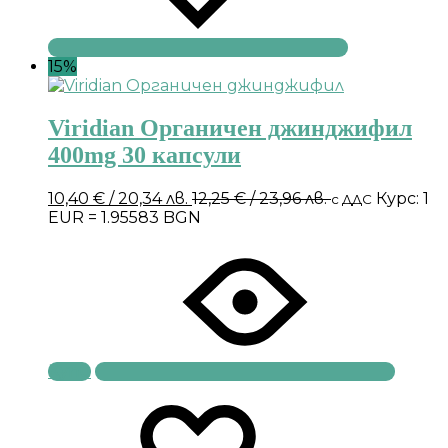
15%
Viridian Органичен джинджифил
400mg 30 капсули
10,40
€
/ 20,34 лв.
12,25
€
/ 23,96 лв.
Курс: 1
с ДДС
EUR = 1.95583 BGN
Купи