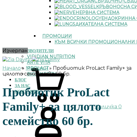
СЪРДОЧНО-СЪДО
КРЪВОНОСНА С
НЕРВНА СИСТЕМА
ЕНДОКРИННА 
ДИХАТЕЛНА СИСТЕМА
ПРОМОЦИИ
КЪМ ВСИЧКИ ПРОМОЦИОНАЛНИ 
Изчерпан
ПРОИЗВОДИТЕЛИ
VIRIDIAN NUTRITION
ARTE VITA
Начало
»
Магазин
»
Пробиотик ProLact Family+ за
PROLACT
цялото семейство 60 бр.
BIO ENERGY
БЛОГ
ЗА НАС
Пробиотик ProLact
КОНТАКТИ
Family+ за цялото
Количка
0
семейство 60 бр.