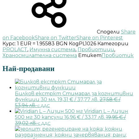
Сподели
Share
on Facebook
Share on Twitter
Share on Pinterest
Курс: 1 EUR = 1.95583 BGN
Код
PL1026
Категории
PROLACT
,
Имунна система
,
Пробиотици
,
Храносмилателна система
Етикет
Пробиотик
Най-продавани
Билков екстркт Стимарал за когнитивни
функции 30 мл.
19,31
€
/ 37,77 лв.
27,58
€
/
53,94 лв.
с ДДС
Viridian L – Лизин
500 мг 30 капсули
16,96
€
/ 33,17 лв.
19,95
€
/
39,02 лв.
с ДДС