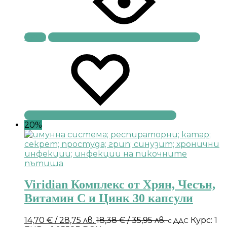
Купи
20%
Viridian Комплекс от Хрян, Чесън,
Витамин С и Цинк 30 капсули
14,70
€
/ 28,75 лв.
18,38
€
/ 35,95 лв.
Курс: 1
с ДДС