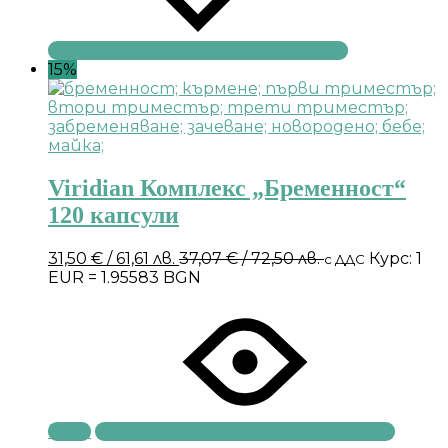
15%
Viridian Комплекс „Бременност“
120 капсули
31,50
€
/ 61,61 лв.
37,07
€
/ 72,50 лв.
Курс: 1
с ДДС
EUR = 1.95583 BGN
Купи