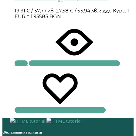
19,31
€
/ 37,77 лв.
27,58
€
/ 53,94 лв.
Курс: 1
с ДДС
EUR = 1.95583 BGN
Купи
Обслужване на клиенти