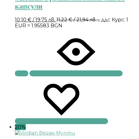
капсули
10,10
€
/ 19,75 лв.
11,22
€
/ 21,94 лв.
Курс: 1
с ДДС
EUR = 1.95583 BGN
Купи
20%