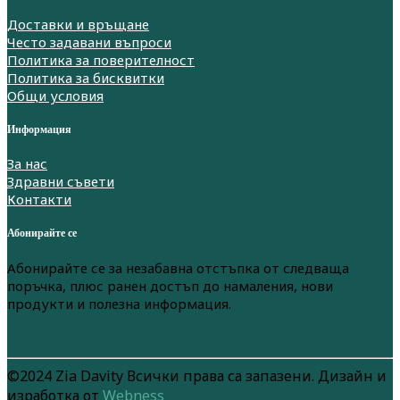
Доставки и връщане
Често задавани въпроси
Политика за поверителност
Политика за бисквитки
Общи условия
Информация
За нас
Здравни съвети
Контакти
Абонирайте се
Абонирайте се за незабавна отстъпка от следваща
поръчка, плюс ранен достъп до намаления, нови
продукти и полезна информация.
©2024 Zia Davity Всички права са запазени. Дизайн и
изработка от
Webness