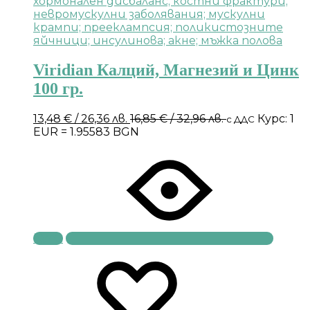
Viridian Калций, Магнезий и Цинк
100 гр.
13,48
€
/ 26,36 лв.
16,85
€
/ 32,96 лв.
Курс: 1
с ДДС
EUR = 1.95583 BGN
Купи