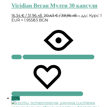
Viridian Веган Мулти 30 капсули
16,34
€
/ 31,96 лв.
20,43
€
/ 39,96 лв.
Курс: 1
с ДДС
EUR = 1.95583 BGN
Купи
20%