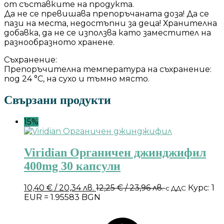
от съставките на продукта.
Да не се превишава препоръчаната доза! Да се
пази на места, недостъпни за деца! Хранителна
добавка, да не се използва като заместител на
разнообразното хранене.
Съхранение:
Препоръчителна температура на съхранение:
под 24 °С, на сухо и тъмно място.
Свързани продукти
15%
Viridian Органичен джинджифил
400mg 30 капсули
10,40
€
/ 20,34 лв.
12,25
€
/ 23,96 лв.
Курс: 1
с ДДС
EUR = 1.95583 BGN