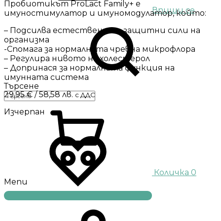
Пробиотикът ProLact Family+ е
Впиши се
имуностимулатор и имуномодулатор, който:
– Подсилва естествените защитни сили на
организма
-Спомага за нормалната чревна микрофлора
– Регулира нивото на холестерол
– Допринася за нормалната функция на
имунната система
Търсене
29,95
€
/ 58,58 лв.
с ДДС
Изчерпан
Количка
0
Menu