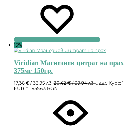
15%
Viridian Магнезиев цитрат на прах
375мг 150гр.
17,36
€
/ 33,95 лв.
20,42
€
/ 39,94 лв.
Курс: 1
с ДДС
EUR = 1.95583 BGN