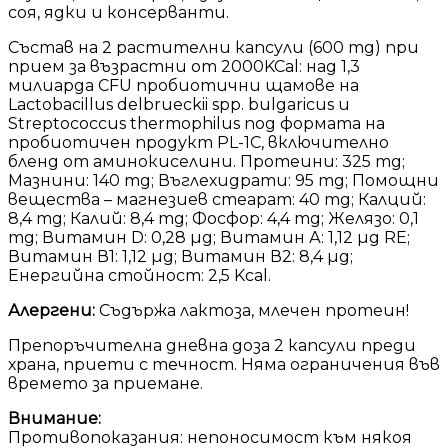
соя, ядки и консерванти.
Състав на 2 растителни капсули (600 mg) при
прием за възрастни от 2000KCal: над 1,3
милиарда CFU пробиотични щамове на
Lactobacillus delbrueckii spp. bulgaricus и
Streptococcus thermophilus под формата на
пробиотичен продукт PL-1C, включително
бленд от аминокиселини. Протеини: 325 mg;
Мазнини: 140 mg; Въглехидрати: 95 mg; Помощни
вещества – магнезиев стеарат: 40 mg; Калций:
8,4 mg; Калий: 8,4 mg; Фосфор: 4,4 mg; Желязо: 0,1
mg; Витамин D: 0,28 µg; Витамин А: 1,12 µg RE;
Витамин В1: 1,12 µg; Витамин В2: 8,4 µg;
Енергийна стойност: 2,5 Kcal.
Алергени:
Съдържа лактоза, млечен протеин!
Препоръчителна дневна доза 2 капсули преди
храна, приети с течност. Няма ограничения във
времето за приемане.
Внимание:
Противопоказания: непоносимост към някоя