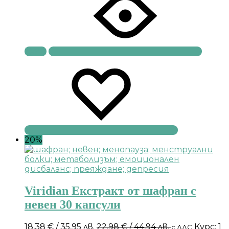
Купи
20%
Viridian Екстракт от шафран с
невен 30 капсули
18,38
€
/ 35,95 лв.
22,98
€
/ 44,94 лв.
Курс: 1
с ДДС