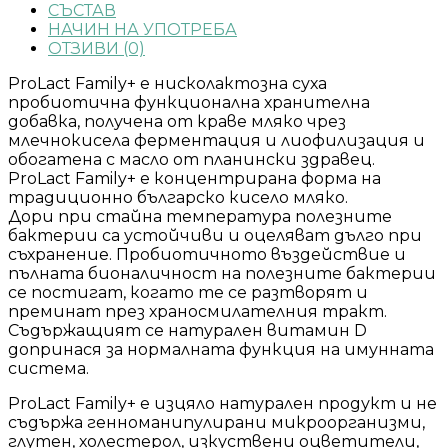
СЪСТАВ
НАЧИН НА УПОТРЕБА
ОТЗИВИ (0)
ProLact Family+ е нисколактозна суха
пробиотична функционална хранителна
добавка, получена от краве мляко чрез
млечнокисела ферментация и лиофилизация и
обогатена с масло от планински здравец.
ProLact Family+ е концентрирана форма на
традиционно българско кисело мляко.
Дори при стайна температура полезните
бактерии са устойчиви и оцеляват дълго при
съхранение. Пробиотичното въздействие и
пълната бионаличност на полезните бактерии
се постигат, когато те се разтворят и
преминат през храносмилателния тракт.
Съдържащият се натурален витамин D
допринася за нормалната функция на имунната
система.
ProLact Family+ е изцяло натурален продукт и не
съдържа генноманипулирани микроорганизми,
глутен, холестерол, изкуствени оцветители,