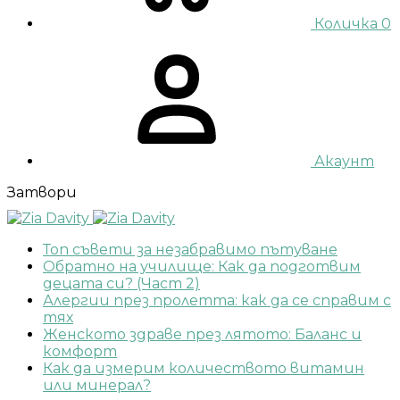
Количка
0
Акаунт
Затвори
Топ съвети за незабравимо пътуване
Обратно на училище: Как да подготвим
децата си? (Част 2)
Алергии през пролетта: как да се справим с
тях
Женското здраве през лятото: Баланс и
комфорт
Как да измерим количеството витамин
или минерал?