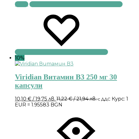
Купи
10%
Viridian Витамин B3 250 мг 30
капсули
10,10
€
/ 19,75 лв.
11,22
€
/ 21,94 лв.
Курс: 1
с ДДС
EUR = 1.95583 BGN