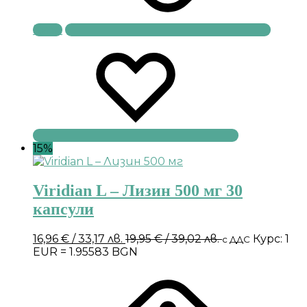
Купи
15%
Viridian L – Лизин 500 мг 30
капсули
16,96
€
/ 33,17 лв.
19,95
€
/ 39,02 лв.
Курс: 1
с ДДС
EUR = 1.95583 BGN