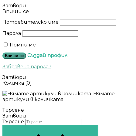
Затвори
Впиши се
Потребителско име
Парола
Помни ме
Създай профил
Впиши се
Забравена парола?
Затвори
Количка
(0)
Нямате
артикули в количката.
Търсене
Затвори
Търсене