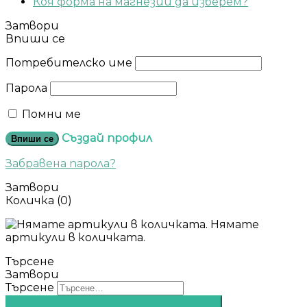
Коя форма на магнезий да изберем?
Затвори
Впиши се
Потребителско име
Парола
Помни ме
Създай профил
Впиши се
Забравена парола?
Затвори
Количка
(0)
Нямате
артикули в количката.
Търсене
Затвори
Търсене