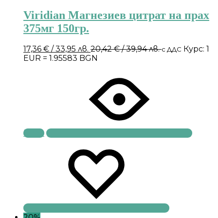
Viridian Магнезиев цитрат на прах
375мг 150гр.
17,36
€
/ 33,95 лв.
20,42
€
/ 39,94 лв.
Курс: 1
с ДДС
EUR = 1.95583 BGN
Купи
20%