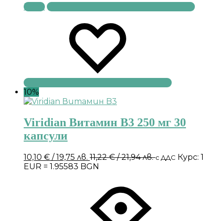
Купи
10%
Viridian Витамин B3 250 мг 30
капсули
10,10
€
/ 19,75 лв.
11,22
€
/ 21,94 лв.
Курс: 1
с ДДС
EUR = 1.95583 BGN