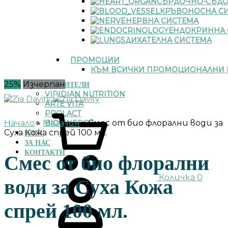
СЪРДОЧНО-СЪДО
КРЪВОНОСНА С
НЕРВНА СИСТЕМА
ЕНДОКРИННА 
ДИХАТЕЛНА СИСТЕМА
ПРОМОЦИИ
КЪМ ВСИЧКИ ПРОМОЦИОНАЛНИ 
25%
Изчерпан
ПРОИЗВОДИТЕЛИ
VIRIDIAN NUTRITION
ARTE VITA
PROLACT
Начало
»
Магазин
»
Смес от био флорални води за
BIO ENERGY
Суха Кожа спрей 100 мл.
БЛОГ
ЗА НАС
КОНТАКТИ
Смес от био флорални
Количка
0
води за Суха Кожа
спрей 100 мл.