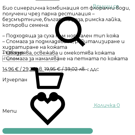
Впиши се
Био синергична комбинация от флорални води,
получени чрез парна дестилация –
безсмъртниче, българска роза, римска лайка,
копърови семена:
– Подходяща за суха към нормален тип кожа
– Спомага за подмладяване, ревитализиране и
хидратиране на кожата
Търсене
– Ободрява, освежава и омекотява кожата
– Спомага за намаляване на петната по кожата
14,96
€
/ 29,26 лв.
19,95
€
/ 39,02 лв.
с ДДС
Изчерпан
Количка
0
Menu