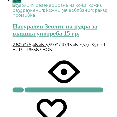
50%
Натурален Зеолит на пудра за
външна употреба 15 гр.
2,80
€
/ 5,48 лв.
5,59
€
/ 10,93 лв.
Курс: 1
с ДДС
EUR = 1.95583 BGN
Купи