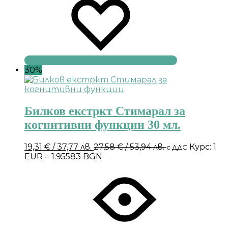
30%
Билков екстркт Стимарал за
когнитивни функции 30 мл.
19,31
€
/ 37,77 лв.
27,58
€
/ 53,94 лв.
Курс: 1
с ДДС
EUR = 1.95583 BGN