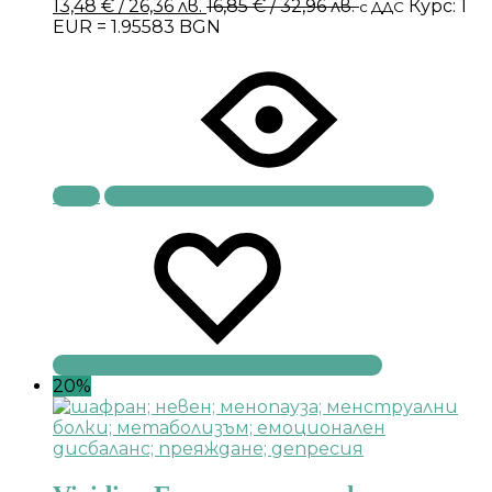
13,48
€
/ 26,36 лв.
16,85
€
/ 32,96 лв.
Курс: 1
с ДДС
EUR = 1.95583 BGN
Купи
20%