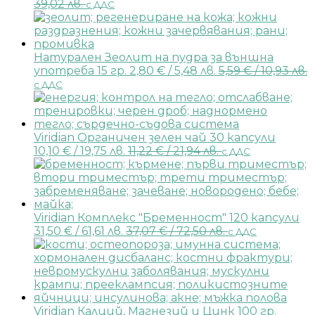
39,02 лв.
с ДДС
Натурален Зеолит на пудра за външна
употреба 15 гр.
2,80
€
/ 5,48 лв.
5,59
€
/ 10,93 лв.
с ДДС
Viridian Органичен зелен чай 30 капсули
10,10
€
/ 19,75 лв.
11,22
€
/ 21,94 лв.
с ДДС
Viridian Комплекс "Бременност" 120 капсули
31,50
€
/ 61,61 лв.
37,07
€
/ 72,50 лв.
с ДДС
Viridian Калций, Магнезий и Цинк 100 гр.