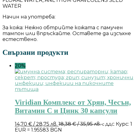
FLORAL WATER, ANETHUM GRAVEOLENS SEED
WATER
Начин на употреба:
За кожа: Нежно обтрийте кожата с памучен
тампон или впръскайте. Оставете да изсъхне
естествено.
Свързани продукти
20%
Viridian Комплекс от Хрян, Чесън,
Витамин С и Цинк 30 капсули
14,70
€
/ 28,75 лв.
18,38
€
/ 35,95 лв.
Курс: 1
с ДДС
EUR = 1.95583 BGN