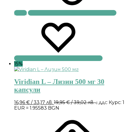
Купи
15%
Viridian L – Лизин 500 мг 30
капсули
16,96
€
/ 33,17 лв.
19,95
€
/ 39,02 лв.
Курс: 1
с ДДС
EUR = 1.95583 BGN