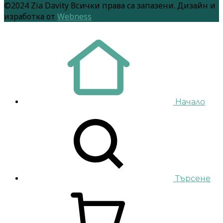
©2024 Zia Davity Всички права са запазени. Дизайн и
изработка от
Webness
Начало
Търсене