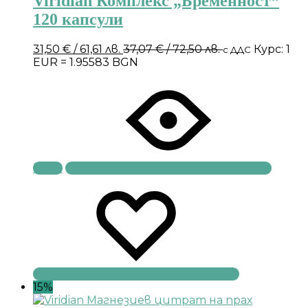
Viridian Комплекс „Бременност“
120 капсули
31,50
€
/ 61,61 лв.
37,07
€
/ 72,50 лв.
Курс: 1
с ДДС
EUR = 1.95583 BGN
Купи
15%