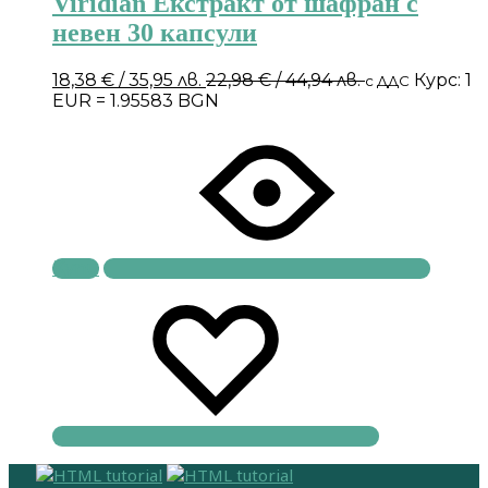
Viridian Екстракт от шафран с
невен 30 капсули
18,38
€
/ 35,95 лв.
22,98
€
/ 44,94 лв.
Курс: 1
с ДДС
EUR = 1.95583 BGN
Купи