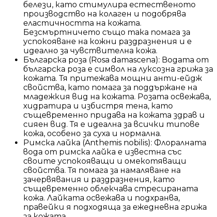
белези, като стимулира естественото
производство на колаген и подобрява
еластичността на кожата.
Безсмъртничето също така помага за
успокояване на кожни раздразнения и е
идеално за чувствителна кожа.
Българска роза (Rosa damascena): Водата от
българска роза е символ на луксозна грижа за
кожата. Тя притежава мощни анти-ейдж
свойства, като помага за поддържане на
младежкия вид на кожата. Розата освежава,
хидратира и избистря тена, като
същевременно придава на кожата здрав и
сияен вид. Тя е идеална за всички типове
кожа, особено за суха и нормална.
Римска лайка (Anthemis nobilis): Флоралната
вода от римска лайка е известна със
своите успокояващи и омекотяващи
свойства. Тя помага за намаляване на
зачервявания и раздразнения, като
същевременно облекчава стресираната
кожа. Лайката освежава и подхранва,
правейки я подходяща за ежедневна грижа
за кожата.