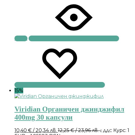
Купи
15%
Viridian Органичен джинджифил
400mg 30 капсули
10,40
€
/ 20,34 лв.
12,25
€
/ 23,96 лв.
Курс: 1
с ДДС