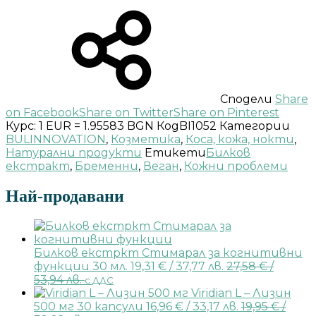
Сподели
Share
on Facebook
Share on Twitter
Share on Pinterest
Курс: 1 EUR = 1.95583 BGN
Код
BI1052
Категории
BULINNOVATION
,
Козметика
,
Коса, кожа, нокти
,
Натурални продукти
Етикети
Билков
екстракт
,
Бременни
,
Веган
,
Кожни проблеми
Най-продавани
Билков екстркт Стимарал за когнитивни
функции 30 мл.
19,31
€
/ 37,77 лв.
27,58
€
/
53,94 лв.
с ДДС
Viridian L – Лизин
500 мг 30 капсули
16,96
€
/ 33,17 лв.
19,95
€
/