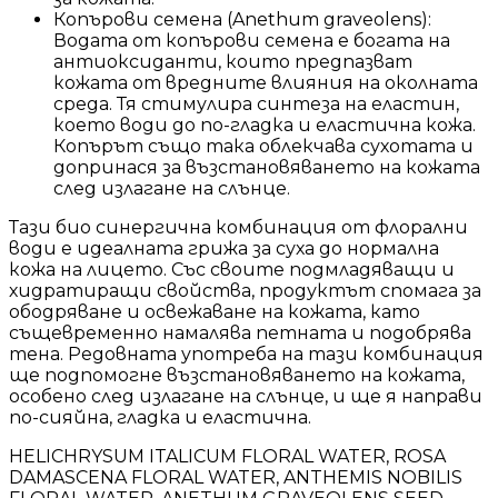
Копърови семена (Anethum graveolens):
Водата от копърови семена е богата на
антиоксиданти, които предпазват
кожата от вредните влияния на околната
среда. Тя стимулира синтеза на еластин,
което води до по-гладка и еластична кожа.
Копърът също така облекчава сухотата и
допринася за възстановяването на кожата
след излагане на слънце.
Тази био синергична комбинация от флорални
води е идеалната грижа за суха до нормална
кожа на лицето. Със своите подмладяващи и
хидратиращи свойства, продуктът спомага за
ободряване и освежаване на кожата, като
същевременно намалява петната и подобрява
тена. Редовната употреба на тази комбинация
ще подпомогне възстановяването на кожата,
особено след излагане на слънце, и ще я направи
по-сияйна, гладка и еластична.
HELICHRYSUM ITALICUM FLORAL WATER, ROSA
DAMASCENA FLORAL WATER, ANTHEMIS NOBILIS