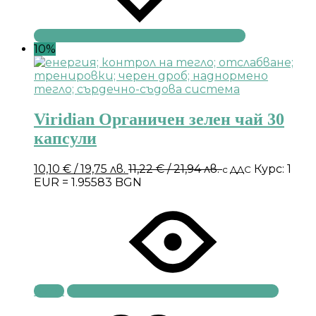
10%
Viridian Органичен зелен чай 30
капсули
10,10
€
/ 19,75 лв.
11,22
€
/ 21,94 лв.
Курс: 1
с ДДС
EUR = 1.95583 BGN
Купи