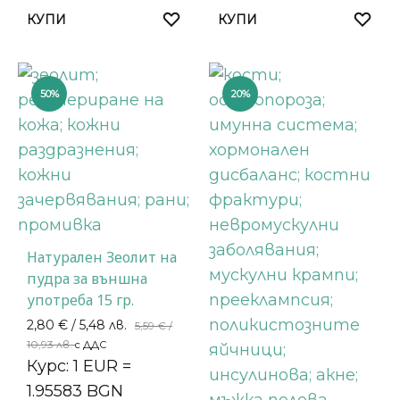
КУПИ
КУПИ
50%
20%
Натурален Зеолит на
пудра за външна
употреба 15 гр.
2,80
€
/ 5,48 лв.
5,59
€
/
10,93 лв.
с ДДС
Курс: 1 EUR =
1.95583 BGN