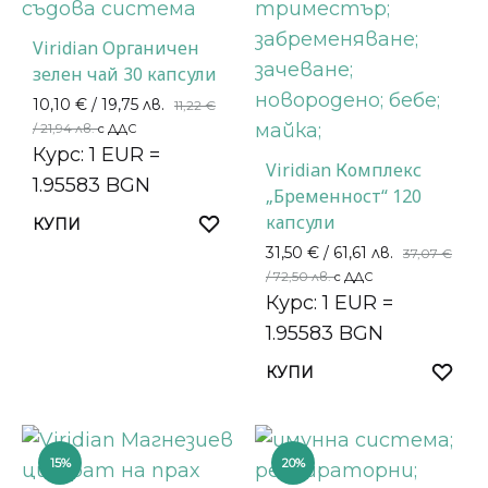
Viridian Органичен
зелен чай 30 капсули
10,10
€
/ 19,75 лв.
11,22
€
/ 21,94 лв.
с ДДС
Курс: 1 EUR =
Viridian Комплекс
1.95583 BGN
„Бременност“ 120
капсули
КУПИ
31,50
€
/ 61,61 лв.
37,07
€
/ 72,50 лв.
с ДДС
Курс: 1 EUR =
1.95583 BGN
КУПИ
15%
20%