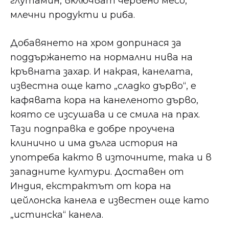
глутамин, включват червено месо,
млечни продукти и риба.
Добавянето на хром допринася за
поддържането на нормални нива на
кръвната захар. И накрая, канелата,
известна още като „сладко дърво“, е
кафявата кора на канеленото дърво,
която се изсушава и се смила на прах.
Тази подправка е добре проучена
клинично и има дълга история на
употреба както в източните, така и в
западните култури. Доставен от
Индия, екстрактът от кора на
цейлонска канела е известен още като
„истинска“ канела.