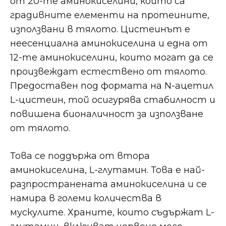
от 20-те аминокиселини, които са
градивните елементи на протеините,
използвани в тялото. Цистеинът е
неесенциална аминокиселина и една от
12-те аминокиселини, които могат да се
произвеждат естествено от тялото.
Предоставен под формата на N-ацетил
L-цистеин, той осигурява стабилност и
повишена бионаличност за използване
от тялото.
Това се поддържа от втора
аминокиселина, L-глутамин. Това е най-
разпространената аминокиселина и се
намира в големи количества в
мускулите. Храните, които съдържат L-