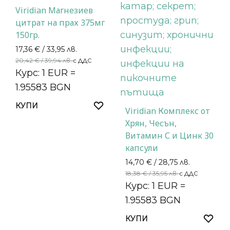
Viridian Магнезиев
цитрат на прах 375мг
150гр.
17,36
€
/ 33,95 лв.
20,42
€
/ 39,94 лв.
с ДДС
Курс: 1 EUR =
1.95583 BGN
КУПИ
Viridian Комплекс от
Хрян, Чесън,
Витамин С и Цинк 30
капсули
14,70
€
/ 28,75 лв.
18,38
€
/ 35,95 лв.
с ДДС
Курс: 1 EUR =
1.95583 BGN
КУПИ