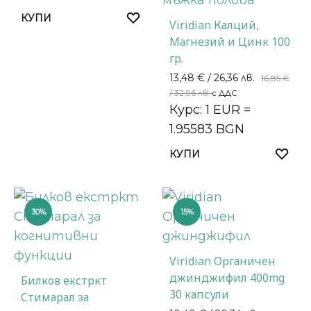
КУПИ
Viridian Калций,
Магнезий и Цинк 100
гр.
13,48
€
/ 26,36 лв.
16,85
€
/ 32,96 лв.
с ДДС
Курс: 1 EUR =
1.95583 BGN
КУПИ
30%
15%
Viridian Органичен
джинджифил 400mg
Билков екстркт
30 капсули
Стимарал за