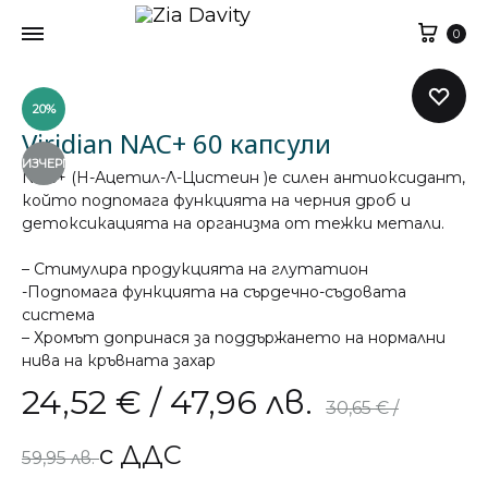
Кол
0
20%
Viridian NAC+ 60 капсули
ИЗЧЕРПАН
NAC+ (Н-Ацетил-Л-Цистеин )е силен антиоксидант,
който подпомага функцията на черния дроб и
детоксикацията на организма от тежки метали.
– Стимулира продукцията на глутатион
-Подпомага функцията на сърдечно-съдовата
система
– Хромът допринася за поддържането на нормални
нива на кръвната захар
24,52
€
/ 47,96 лв.
30,65
€
/
с ДДС
59,95 лв.