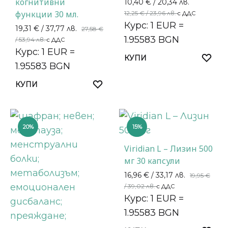
когнитивни
10,40
€
/ 20,34 лв.
функции 30 мл.
12,25
€
/ 23,96 лв.
с ДДС
Курс: 1 EUR =
19,31
€
/ 37,77 лв.
27,58
€
1.95583 BGN
/ 53,94 лв.
с ДДС
Курс: 1 EUR =
КУПИ
1.95583 BGN
КУПИ
20%
15%
Viridian L – Лизин 500
мг 30 капсули
16,96
€
/ 33,17 лв.
19,95
€
/ 39,02 лв.
с ДДС
Курс: 1 EUR =
1.95583 BGN