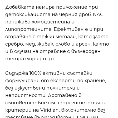
Добавката намира приложение при
детоксикацията на черния дроб. NAC
понижава хомоцистеина и
липопротеините. Ефективен е и при
отравяне с тежки метали, като злато,
сребро, мед, живак, олово и арсен, както
и в случаи на отравяне с въглероден
тетрахлорид и др.
Съдържа 100% активни съставки,
формулирани от експерти по хранене,
без изкуствени пълнители и
неприятности. Доставено в
съответствие със строгите етични
критерии на Viridian, включително без
тестване върху животни, ГМО или