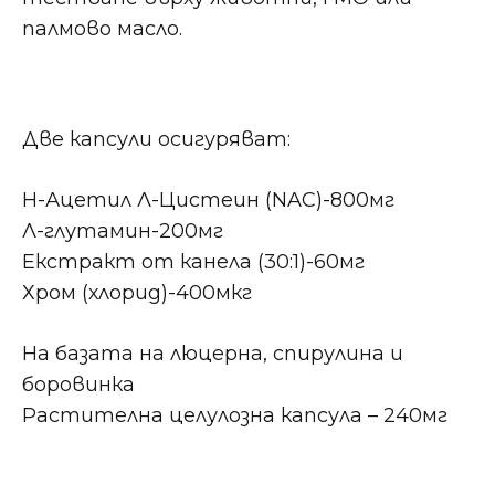
палмово масло.
Две капсули осигуряват:
Н-Ацетил Л-Цистеин (NAC)-800мг
Л-глутамин-200мг
Екстракт от канела (30:1)-60мг
Хром (хлорид)-400мкг
На базата на люцерна, спирулина и
боровинка
Растителна целулозна капсула – 240мг