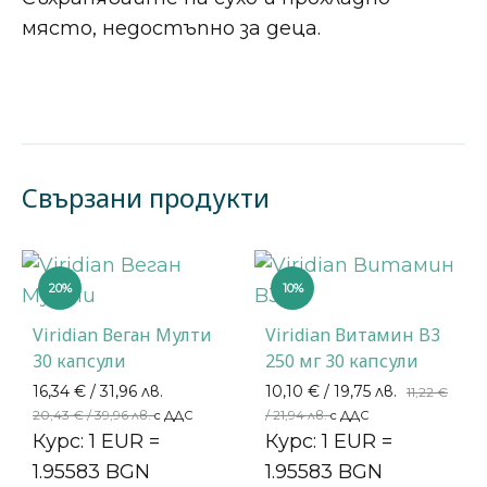
място, недостъпно за деца.
Свързани продукти
20%
10%
Viridian Веган Мулти
Viridian Витамин B3
30 капсули
250 мг 30 капсули
16,34
€
/ 31,96 лв.
10,10
€
/ 19,75 лв.
11,22
€
20,43
€
/ 39,96 лв.
/ 21,94 лв.
с ДДС
с ДДС
Курс: 1 EUR =
Курс: 1 EUR =
1.95583 BGN
1.95583 BGN