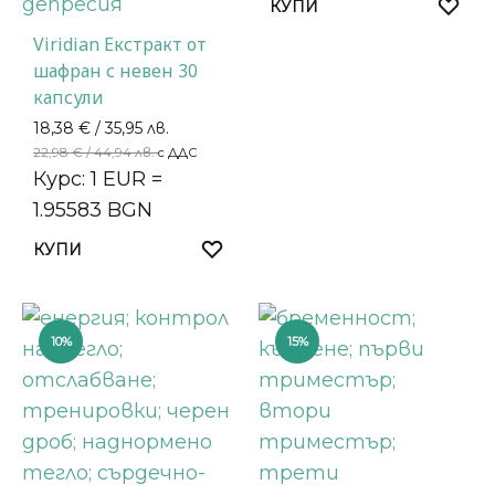
КУПИ
Viridian Екстракт от
шафран с невен 30
капсули
18,38
€
/ 35,95 лв.
22,98
€
/ 44,94 лв.
с ДДС
Курс: 1 EUR =
1.95583 BGN
КУПИ
10%
15%