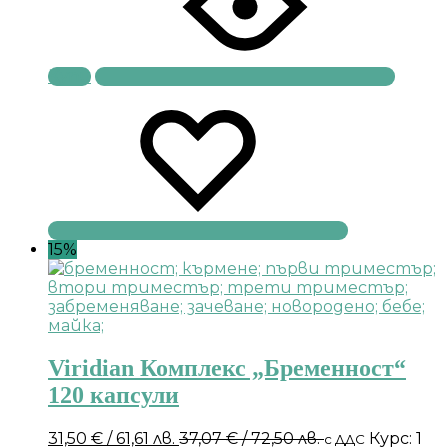
Купи
15%
Viridian Комплекс „Бременност“
120 капсули
31,50
€
/ 61,61 лв.
37,07
€
/ 72,50 лв.
Курс: 1
с ДДС