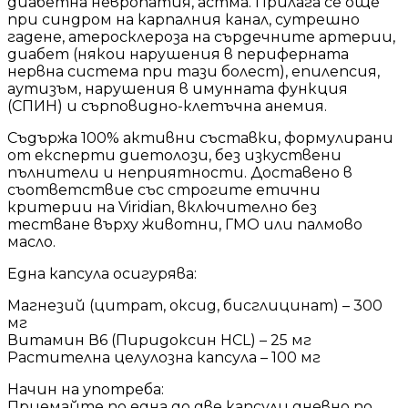
диабетна невропатия, астма. Прилага се още
при синдром на карпалния канал, сутрешно
гадене, атеросклероза на сърдечните артерии,
диабет (някои нарушения в периферната
нервна система при тази болест), епилепсия,
аутизъм, нарушения в имунната функция
(СПИН) и сърповидно-клетъчна анемия.
Съдържа 100% активни съставки, формулирани
от експерти диетолози, без изкуствени
пълнители и неприятности. Доставено в
съответствие със строгите етични
критерии на Viridian, включително без
тестване върху животни, ГМО или палмово
масло.
Една капсула осигурява:
Магнезий (цитрат, оксид, бисглицинат) – 300
мг
Витамин В6 (Пиридоксин HCL) – 25 мг
Растителна целулозна капсула – 100 мг
Начин на употреба:
Приемайте по една до две капсули дневно по