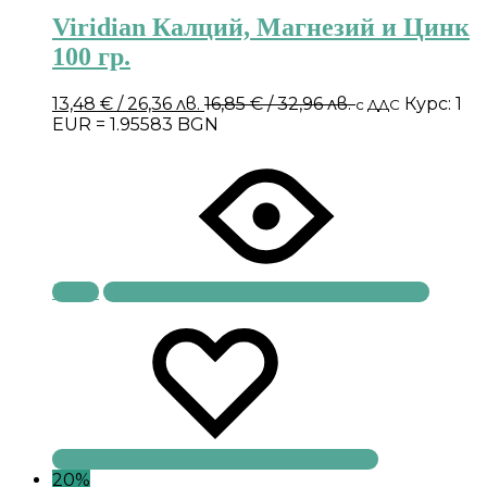
Viridian Калций, Магнезий и Цинк
100 гр.
13,48
€
/ 26,36 лв.
16,85
€
/ 32,96 лв.
Курс: 1
с ДДС
EUR = 1.95583 BGN
Купи
20%