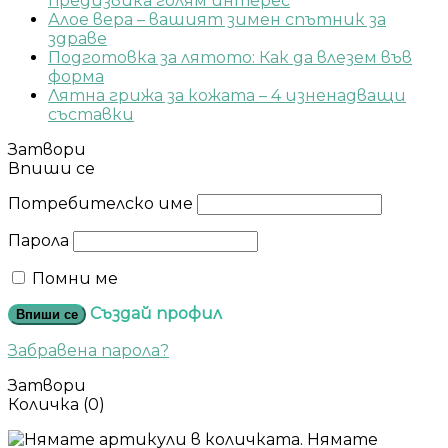
предизвика голям интерес
Алое вера – вашият зимен спътник за
здраве
Подготовка за лятото: Как да влезем във
форма
Лятна грижа за кожата – 4 изненадващи
съставки
Затвори
Впиши се
Потребителско име
Парола
Помни ме
Създай профил
Впиши се
Забравена парола?
Затвори
Количка
(0)
Нямате