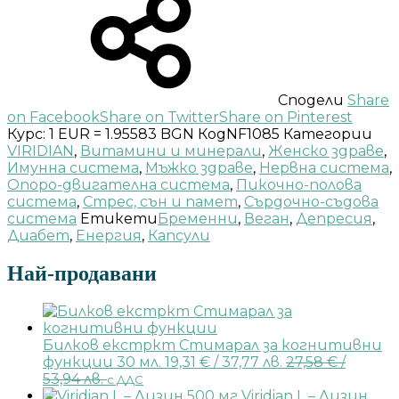
Сподели
Share
on Facebook
Share on Twitter
Share on Pinterest
Курс: 1 EUR = 1.95583 BGN
Код
NF1085
Категории
VIRIDIAN
,
Витамини и минерали
,
Женско здраве
,
Имунна система
,
Мъжко здраве
,
Нервна система
,
Опоро-двигателна система
,
Пикочно-полова
система
,
Стрес, сън и памет
,
Сърдочно-съдова
система
Етикети
Бременни
,
Веган
,
Депресия
,
Диабет
,
Енергия
,
Капсули
Най-продавани
Билков екстркт Стимарал за когнитивни
функции 30 мл.
19,31
€
/ 37,77 лв.
27,58
€
/
53,94 лв.
с ДДС
Viridian L – Лизин