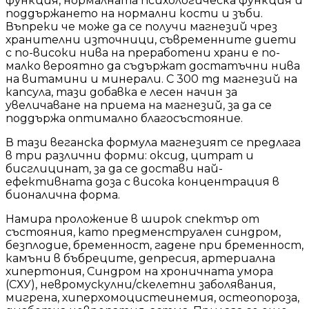
функция, нормалната психологическа функция и
поддържането на нормални кости и зъби.
Въпреки че може да се получи магнезий чрез
хранителни източници, съвременните диети
с по-високи нива на преработени храни е по-
малко вероятно да съдържат достатъчни нива
на витамини и минерали. С 300 mg магнезий на
капсула, тази добавка е лесен начин за
увеличаване на приема на магнезий, за да се
поддържа оптимално благосъстояние.
В тази веганска формула магнезият се предлага
в три различни форми: оксид, цитрат и
бисглицинат, за да се достави най-
ефективната доза с висока концентрация в
бионалична форма.
Намира проложение в широк спектър от
състояния, като предменструален синдром,
безплодие, бременност, гадене при бременност,
камъни в бъбреците, депресия, артериална
хипертония, Синдром на хроничната умора
(СХУ), невромускулни/скелетни заболявания,
мигрена, хиперхомоцистеинемия, остеопороза,