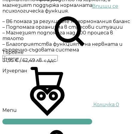
магнезият поддържа нормалната
Впиши се
психологическа функция.
– B6 помага за регулиране на хормоналния баланс
– Подпомага организма в стресови ситуации
– Магнезият подпомага над 300 процеса в
тялото
– Благоприятства функцията на нервната и
сърдечно-съдовата система
Търсене
31,95
€
/ 62,49 лв.
с ДДС
Изчерпан
Количка
0
Menu