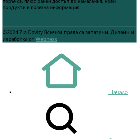
поръчка, плюс ранен достъп до намаления, нови
продукти и полезна информация.
©2024 Zia Davity Всички права са запазени. Дизайн и
изработка от
Webness
Начало