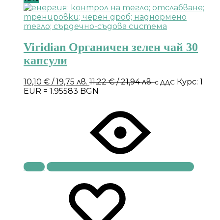
Viridian Органичен зелен чай 30
капсули
10,10
€
/ 19,75 лв.
11,22
€
/ 21,94 лв.
Курс: 1
с ДДС
EUR = 1.95583 BGN
Купи