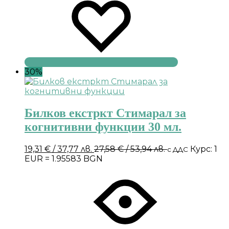
30%
Билков екстркт Стимарал за
когнитивни функции 30 мл.
19,31
€
/ 37,77 лв.
27,58
€
/ 53,94 лв.
Курс: 1
с ДДС
EUR = 1.95583 BGN