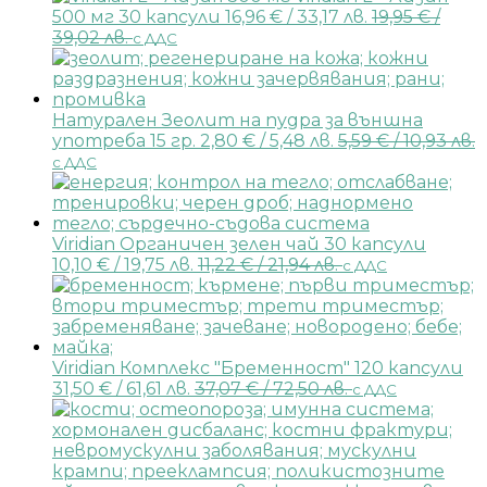
500 мг 30 капсули
16,96
€
/ 33,17 лв.
19,95
€
/
39,02 лв.
с ДДС
Натурален Зеолит на пудра за външна
употреба 15 гр.
2,80
€
/ 5,48 лв.
5,59
€
/ 10,93 лв.
с ДДС
Viridian Органичен зелен чай 30 капсули
10,10
€
/ 19,75 лв.
11,22
€
/ 21,94 лв.
с ДДС
Viridian Комплекс "Бременност" 120 капсули
31,50
€
/ 61,61 лв.
37,07
€
/ 72,50 лв.
с ДДС