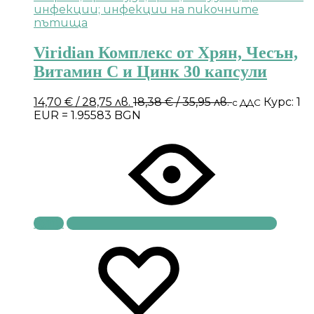
Viridian Комплекс от Хрян, Чесън,
Витамин С и Цинк 30 капсули
14,70
€
/ 28,75 лв.
18,38
€
/ 35,95 лв.
Курс: 1
с ДДС
EUR = 1.95583 BGN
Купи