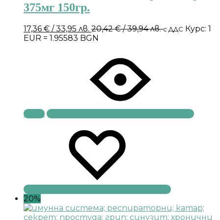
375мг 150гр.
17,36
€
/ 33,95 лв.
20,42
€
/ 39,94 лв.
Курс: 1
с ДДС
EUR = 1.95583 BGN
Купи
20%