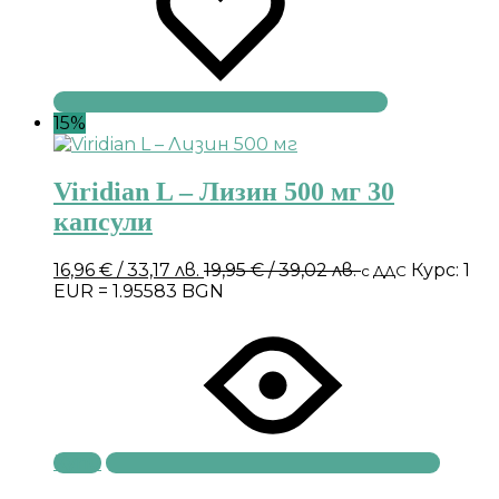
15%
Viridian L – Лизин 500 мг 30
капсули
16,96
€
/ 33,17 лв.
19,95
€
/ 39,02 лв.
Курс: 1
с ДДС
EUR = 1.95583 BGN
Купи