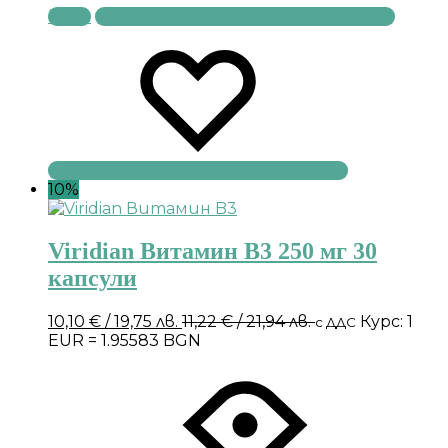
Купи
10%
Viridian Витамин B3 250 мг 30
капсули
10,10
€
/ 19,75 лв.
11,22
€
/ 21,94 лв.
Курс: 1
с ДДС
EUR = 1.95583 BGN