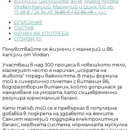
Viridian Калций, Магнезий и Цинк 100 гр.
13,48
€
/ 26,36 лв.
16,85
€
/ 32,96 лв.
с ДДС
ОПИСАНИЕ
СЪСТАВ
НАЧИН НА УПОТРЕБА
ОТЗИВИ (0)
Почувствайте се жизнени с магнезий и B6
капсули от Viridian.
Участващ в над 300 процеса в човешкото тяло,
магнезият често е наричан „искрата на
живота“ поради важността. В тази формула
той е синергично съчетан с витамин B6,
водоразтворим витамин, който допринася за
намаляване на умората, като същевременно
регулира хормоналния баланс.
Като такъв, той се е превърнал в популярна
добавка в подкрепа на здравето на жените.
Самият магнезий поддържа електролитния
баланс, нервната система, нормалната мускулна