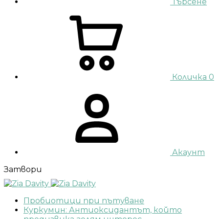
Търсене
Количка
0
Акаунт
Затвори
Пробиотици при пътуване
Куркумин: Антиоксидантът, който