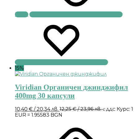
Купи
15%
Viridian Органичен джинджифил
400mg 30 капсули
10,40
€
/ 20,34 лв.
12,25
€
/ 23,96 лв.
Курс: 1
с ДДС
EUR = 1.95583 BGN