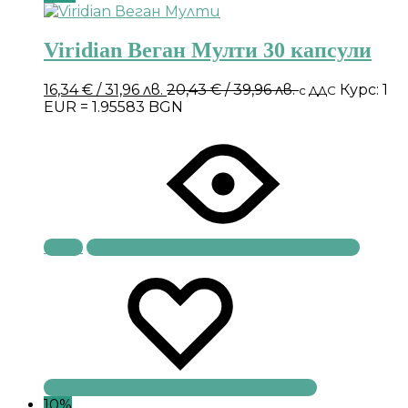
Viridian Веган Мулти 30 капсули
16,34
€
/ 31,96 лв.
20,43
€
/ 39,96 лв.
Курс: 1
с ДДС
EUR = 1.95583 BGN
Купи
10%