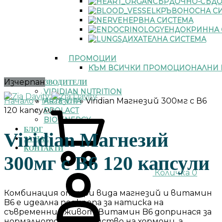
СЪРДОЧНО-СЪДО
КРЪВОНОСНА С
НЕРВНА СИСТЕМА
ЕНДОКРИННА 
ДИХАТЕЛНА СИСТЕМА
ПРОМОЦИИ
КЪМ ВСИЧКИ ПРОМОЦИОНАЛНИ 
Изчерпан
ПРОИЗВОДИТЕЛИ
VIRIDIAN NUTRITION
Начало
»
Магазин
»
Viridian Магнезий 300мг с В6
ARTE VITA
120 капсули
PROLACT
BIO ENERGY
БЛОГ
Viridian Магнезий
ЗА НАС
КОНТАКТИ
300мг с В6 120 капсули
Количка
0
Комбинация от три вида магнезий и витамин
B6 е идеална подкрепа за натиска на
съвременния живот. Витамин B6 допринася за
нормалното производство на хормони, а