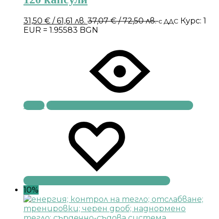
31,50
€
/ 61,61 лв.
37,07
€
/ 72,50 лв.
Курс: 1
с ДДС
EUR = 1.95583 BGN
Купи
10%