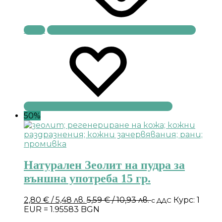
Купи
50%
Натурален Зеолит на пудра за
външна употреба 15 гр.
2,80
€
/ 5,48 лв.
5,59
€
/ 10,93 лв.
Курс: 1
с ДДС
EUR = 1.95583 BGN