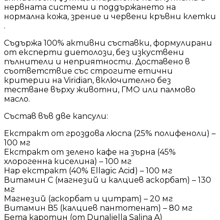
нервната системи и поддържането на
нормална кожа, зрение и червени кръвни клетки
.
Съдържа 100% активни съставки, формулирани
от експерти диетолози, без изкуствени
пълнители и неприятности. Доставено в
съответствие със строгите етични
критерии на Viridian, включително без
тестване върху животни, ГМО или палмово
масло.
Състав във две капсули:
Екстракт от гроздова люспа (25% полифеноли) –
100 мг
Екстракт от зелено кафе на зърна (45%
хлорогенна киселина) – 100 мг
Нар екстракт (40% Ellagic Acid) – 100 мг
Витамин С (магнезий и калциев аскорбат) – 130
мг
Магнезий (аскорбат и цитрат) – 20 мг
Витамин В5 (калциев пантотенат) – 80 мг
Бета каротин (от Dunaliella Salina A)