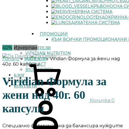
СЪРДОЧНО-СЪДО
КРЪВОНОСНА С
НЕРВНА СИСТЕМА
ЕНДОКРИННА 
ДИХАТЕЛНА СИСТЕМА
ПРОМОЦИИ
КЪМ ВСИЧКИ ПРОМОЦИОНАЛНИ 
40%
Изчерпан
ПРОИЗВОДИТЕЛИ
VIRIDIAN NUTRITION
Начало
»
Магазин
»
Viridian Формула за жени над
ARTE VITA
40г. 60 капсули
PROLACT
BIO ENERGY
БЛОГ
Viridian Формула за
ЗА НАС
КОНТАКТИ
жени над 40г. 60
Количка
0
капсули
Специално формулирана да балансира нуждите