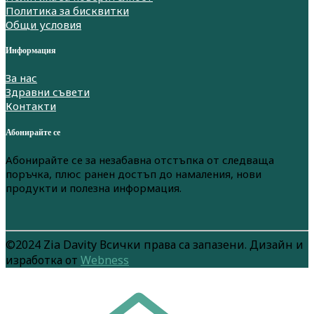
Политика за бисквитки
Общи условия
Информация
За нас
Здравни съвети
Контакти
Абонирайте се
Абонирайте се за незабавна отстъпка от следваща
поръчка, плюс ранен достъп до намаления, нови
продукти и полезна информация.
©2024 Zia Davity Всички права са запазени. Дизайн и
изработка от
Webness