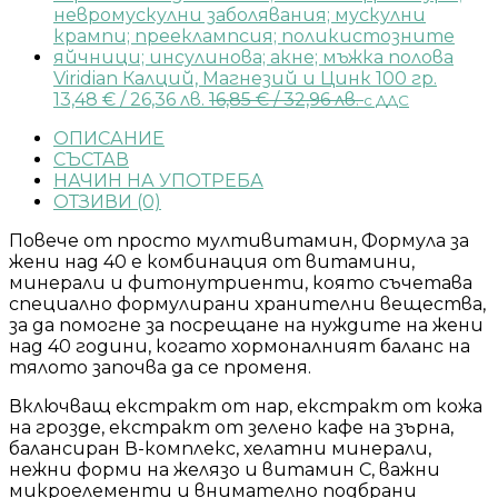
Viridian Калций, Магнезий и Цинк 100 гр.
13,48
€
/ 26,36 лв.
16,85
€
/ 32,96 лв.
с ДДС
ОПИСАНИЕ
СЪСТАВ
НАЧИН НА УПОТРЕБА
ОТЗИВИ (0)
Повече от просто мултивитамин, Формула за
жени над 40 е комбинация от витамини,
минерали и фитонутриенти, която съчетава
специално формулирани хранителни вещества,
за да помогне за посрещане на нуждите на жени
над 40 години, когато хормоналният баланс на
тялото започва да се променя.
Включващ екстракт от нар, екстракт от кожа
на грозде, екстракт от зелено кафе на зърна,
балансиран В-комплекс, хелатни минерали,
нежни форми на желязо и витамин С, важни
микроелементи и внимателно подбрани