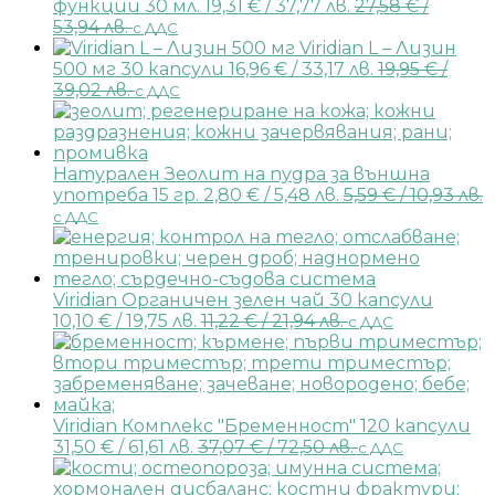
функции 30 мл.
19,31
€
/ 37,77 лв.
27,58
€
/
53,94 лв.
с ДДС
Viridian L – Лизин
500 мг 30 капсули
16,96
€
/ 33,17 лв.
19,95
€
/
39,02 лв.
с ДДС
Натурален Зеолит на пудра за външна
употреба 15 гр.
2,80
€
/ 5,48 лв.
5,59
€
/ 10,93 лв.
с ДДС
Viridian Органичен зелен чай 30 капсули
10,10
€
/ 19,75 лв.
11,22
€
/ 21,94 лв.
с ДДС
Viridian Комплекс "Бременност" 120 капсули
31,50
€
/ 61,61 лв.
37,07
€
/ 72,50 лв.
с ДДС