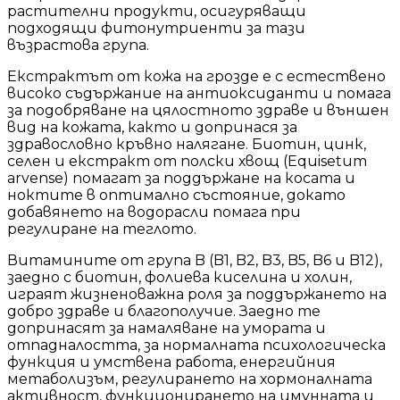
растителни продукти, осигуряващи
подходящи фитонутриенти за тази
възрастова група.
Екстрактът от кожа на грозде е с естествено
високо съдържание на антиоксиданти и помага
за подобряване на цялостното здраве и външен
вид на кожата, както и допринася за
здравословно кръвно налягане. Биотин, цинк,
селен и екстракт от полски хвощ (Equisetum
arvense) помагат за поддържане на косата и
ноктите в оптимално състояние, докато
добавянето на водорасли помага при
регулиране на теглото.
Витамините от група B (B1, B2, B3, B5, B6 и B12),
заедно с биотин, фолиева киселина и холин,
играят жизненоважна роля за поддържането на
добро здраве и благополучие. Заедно те
допринасят за намаляване на умората и
отпадналостта, за нормалната психологическа
функция и умствена работа, енергийния
метаболизъм, регулирането на хормоналната
активност, функционирането на имунната и