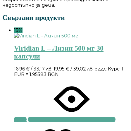
недостъпно за деца.
Свързани продукти
15%
Viridian L – Лизин 500 мг 30
капсули
16,96
€
/ 33,17 лв.
19,95
€
/ 39,02 лв.
Курс: 1
с ДДС
EUR = 1.95583 BGN
Купи