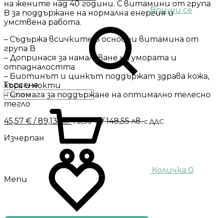
на жените над 40 години. С витамини от група
Впиши се
B за поддържане на нормална енергия и
умствена работа.
– Съдържа всичките 8 основни витамина от
група В
– Допринася за намаляване на умората и
отпадналостта
– Биотинът и цинкът поддържат здрава кожа,
Търсене
коса и нокти
– Спомага за поддържане на оптимално телесно
тегло
45,57
€
/ 89,13 лв.
75,95
€
/ 148,55 лв.
с ДДС
Изчерпан
Количка
0
Menu