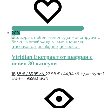
20%
Viridian Екстракт от шафран с
невен 30 капсули
18,38
€
/ 35,95 лв.
22,98
€
/ 44,94 лв.
Курс: 1
с ДДС
EUR = 1.95583 BGN