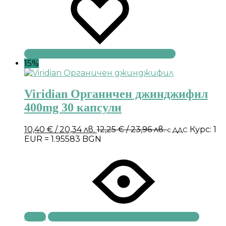
15%
Viridian Органичен джинджифил
400mg 30 капсули
10,40
€
/ 20,34 лв.
12,25
€
/ 23,96 лв.
Курс: 1
с ДДС
EUR = 1.95583 BGN
Купи