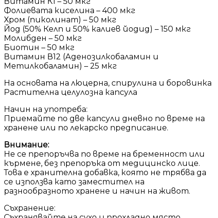
Витамин К1 – 50 мкг
Фолиевата киселина – 400 мкг
Хром (пиколинат) – 50 мкг
Йод (50% Келп и 50% калиев йодид) – 150 мкг
Молибден – 50 мкг
Биотин – 50 мкг
Витамин В12 (Аденозилкобаламин и
Метилкобаламин) – 25 мкг
На основата на люцерна, спирулина и боровинка
Растителна целулозна капсула
Начин на употреба:
Приемайте по две капсули дневно по време на
хранене или по лекарско предписание.
Внимание:
Не се препоръчва по време на бременност или
кърмене, без препоръка от медицинско лице.
Това е хранителна добавка, която не трябва да
се използва като заместител на
разнообразното хранене и начин на живот.
Съхранение:
Съхранявайте на сухо и прохладно място,