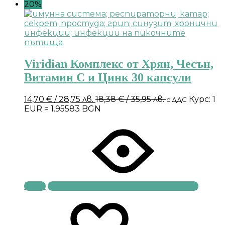
20%
Viridian Комплекс от Хрян, Чесън,
Витамин С и Цинк 30 капсули
14,70
€
/ 28,75 лв.
18,38
€
/ 35,95 лв.
Курс: 1
с ДДС
EUR = 1.95583 BGN
Купи