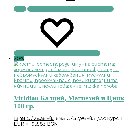
Купи
20%
Viridian Калций, Магнезий и Цинк
100 гр.
13,48
€
/ 26,36 лв.
16,85
€
/ 32,96 лв.
Курс: 1
с ДДС
EUR = 1.95583 BGN