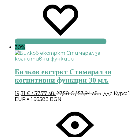
30%
Билков екстркт Стимарал за
когнитивни функции 30 мл.
19,31
€
/ 37,77 лв.
27,58
€
/ 53,94 лв.
Курс: 1
с ДДС
EUR = 1.95583 BGN