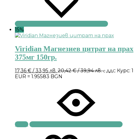
15%
Viridian Магнезиев цитрат на прах
375мг 150гр.
17,36
€
/ 33,95 лв.
20,42
€
/ 39,94 лв.
Курс: 1
с ДДС
EUR = 1.95583 BGN
Купи