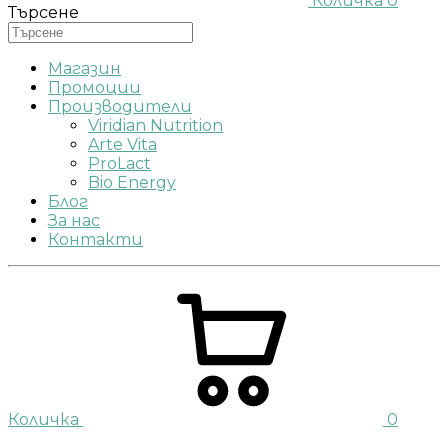
Количка
0
Търсене
Магазин
Промоции
Производители
Viridian Nutrition
Arte Vita
ProLact
Bio Energy
Блог
За нас
Контакти
Количка
0