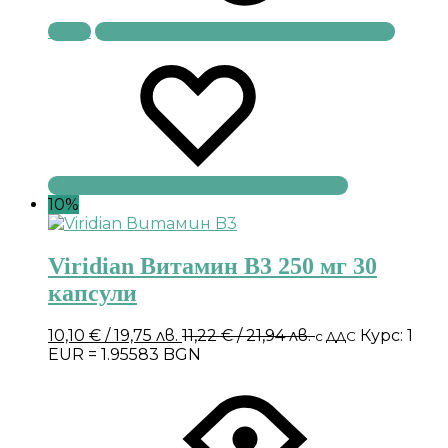
Купи
10%
Viridian Витамин B3 250 мг 30
капсули
10,10
€
/ 19,75 лв.
11,22
€
/ 21,94 лв.
Курс: 1
с ДДС
EUR = 1.95583 BGN