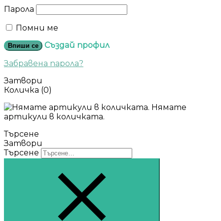
Парола
Помни ме
Създай профил
Впиши се
Забравена парола?
Затвори
Количка
(0)
Нямате
артикули в количката.
Търсене
Затвори
Търсене