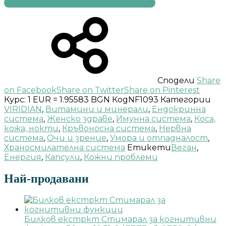
Сподели
Share
on Facebook
Share on Twitter
Share on Pinterest
Курс: 1 EUR = 1.95583 BGN
Код
NF1093
Категории
VIRIDIAN
,
Витамини и минерали
,
Ендокринна
система
,
Женско здраве
,
Имунна система
,
Коса,
кожа, нокти
,
Кръвоносна система
,
Нервна
система
,
Очи и зрение
,
Умора и отпадналост
,
Храносмилателна система
Етикети
Веган
,
Енергия
,
Капсули
,
Кожни проблеми
Най-продавани
Билков екстркт Стимарал за когнитивни