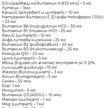
(Осигуряващ на витамин А 833 мкг) – 5 мг
Лутеин – 3мг
Калций (аскорбат и цитрат) – 10 мг
Натурален витамин Е (D-алфа токоферол ) 50IU
– 33 мг
Витамин В6 (пиридоксин HCl) – 30 мг
Витамин В1 (тиамин HCl) – 25 мг
Калий (цитрат) – 10 мг
Алфа липоева киселина – 25 мг
Витамин В2 (рибофлавин) – 25 мг
Витамин B3 (Никотинамид) – 25 мг
Коензим Q10 – 20 мг
Цинк (цитрат) – 5 мг
Хвощ (Equisetum arvense) екстракт (4: 1) (2%
силициев диоксид) – 15 мг
Желязо (бисглицинат) – 3 мг
Холин (битартрат) – 5 мг
Селен – 55 мкг
Бор- 1 мг
Инозитол – 5 мг
Витамин D3 (400IU) – 10 мкг
Манган (цитрат) – 1 мг
Мед (цитрат) – 1 мг