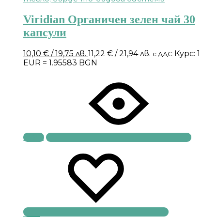
Viridian Органичен зелен чай 30
капсули
10,10
€
/ 19,75 лв.
11,22
€
/ 21,94 лв.
Курс: 1
с ДДС
EUR = 1.95583 BGN
Купи