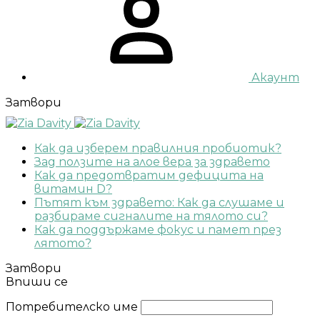
Акаунт
Затвори
Как да изберем правилния пробиотик?
Зад ползите на алое вера за здравето
Как да предотвратим дефицита на
витамин D?
Пътят към здравето: Как да слушаме и
разбираме сигналите на тялото си?
Как да поддържаме фокус и памет през
лятото?
Затвори
Впиши се
Потребителско име