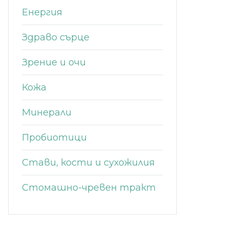
Енергия
Здраво сърце
Зрение и очи
Кожа
Минерали
Пробиотици
Стави, кости и сухожилия
Стомашно-чревен тракт