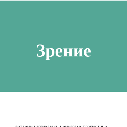
СТРЕС, СЪН И ПАМЕТ
СУПЕРХР
АПИТЕРАПИЯ
ОРА И ОТПАДНАЛОСТ
КОЗМЕТИКА
НСКО ЗДРАВЕ
Зрение
О ЗДРАВЕ
ДЕТСКО ЗДРАВЕ