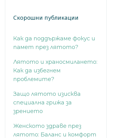
Скорошни публикации
Как да поддържаме фокус и
памет през лятото?
Лятото и храносмилането:
Как да избегнем
проблемите?
Защо лятото изисква
специална грижа за
зрението
Женското здраве през
лятото: Баланс и комфорт