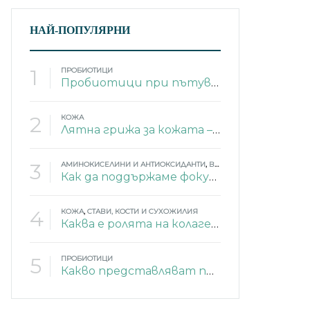
НАЙ-ПОПУЛЯРНИ
1
ПРОБИОТИЦИ
Пробиотици при пътуване
2
КОЖА
Лятна грижа за кожата – 4 изненадващи съставки
3
АМИНОКИСЕЛИНИ И АНТИОКСИДАНТИ
,
ВИТАМИНИ
,
ЕНЕРГИЯ
,
МИ
Как да поддържаме фокус и памет през лятото?
4
КОЖА
,
СТАВИ, КОСТИ И СУХОЖИЛИЯ
Каква е ролята на колагена в тялото?
5
ПРОБИОТИЦИ
Какво представляват пробиотиците?