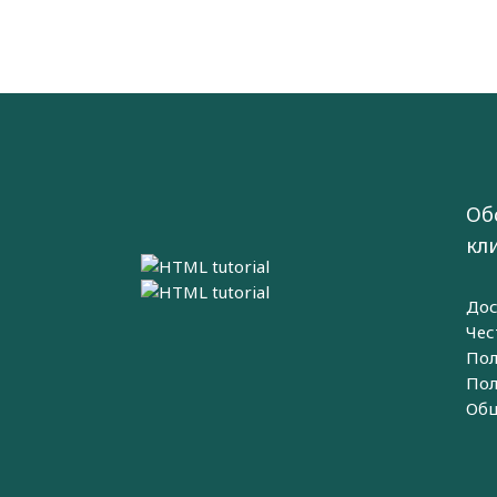
Об
кл
Дос
Чес
Пол
Пол
Общ