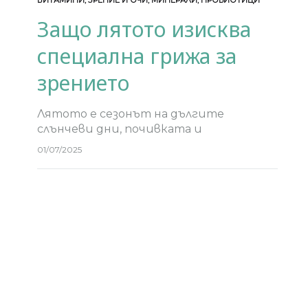
ВИТАМИНИ
,
ЗРЕНИЕ И ОЧИ
,
МИНЕРАЛИ
,
ПРОБИОТИЦИ
Защо лятото изисква
специална грижа за
зрението
Лятото е сезонът на дългите
слънчеви дни, почивката и
забавленията на открито. Въпреки
01/07/2025
това, мнозина от нас забравят колко
важно е да защитим очите си от
интензивните UV лъчи и…