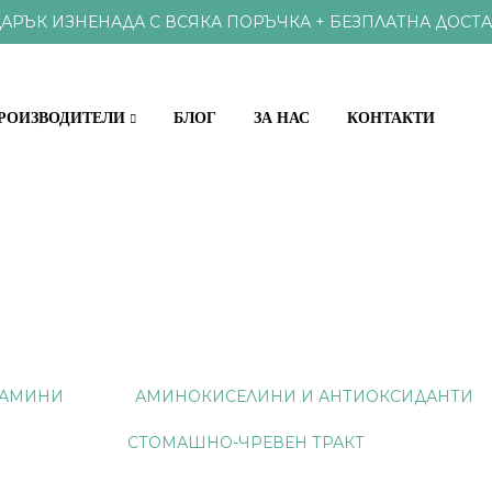
АРЪК ИЗНЕНАДА С ВСЯКА ПОРЪЧКА + БЕЗПЛАТНА ДОСТА
РОИЗВОДИТЕЛИ
БЛОГ
ЗА НАС
КОНТАКТИ
КЪЩИ
ХРАНИ И ВИТАМИНИ
ОКС И ПАРАЗИТИ
ПРОБИОТИЦИ
 ЗРЕНИЕ
ВИТАМИНИ И
АМИНИ
АМИНОКИСЕЛИНИ И АНТИОКСИДАНТИ
АМИНОКИСЕЛИНИ И АНТ
И, НОС, ГЪРЛО
СТОМАШНО-ЧРЕВЕН ТРАКТ
, НОКТИ
НАТУРАЛНИ П
СТЕМА