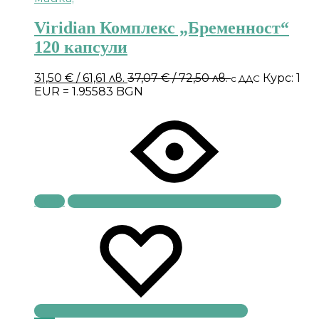
Viridian Комплекс „Бременност“
120 капсули
31,50
€
/ 61,61 лв.
37,07
€
/ 72,50 лв.
Курс: 1
с ДДС
EUR = 1.95583 BGN
Купи