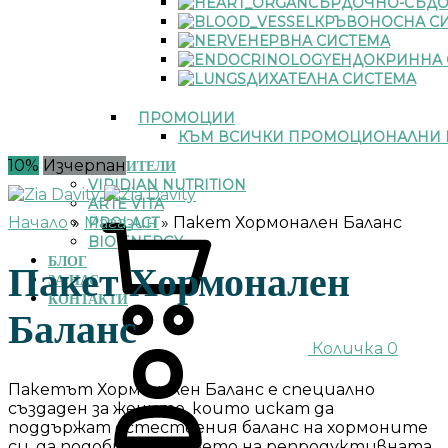
СЪРДОЧНО-СЪДО
КРЪВОНОСНА С
НЕРВНА СИСТЕМА
ЕНДОКРИННА 
ДИХАТЕЛНА СИСТЕМА
ПРОМОЦИИ
КЪМ ВСИЧКИ ПРОМОЦИОНАЛНИ 
10%
Изчерпан
ПРОИЗВОДИТЕЛИ
VIRIDIAN NUTRITION
ARTE VITA
Начало
»
Магазин
»
Пакет Хормонален Баланс
PROLACT
BIO ENERGY
БЛОГ
Пакет Хормонален
ЗА НАС
КОНТАКТИ
Баланс
Количка
0
Пакетът Хормонален Баланс е специално
създаден за жените, които искат да
поддържат естествения баланс на хормоните
си, да подобрят здравето на репродуктивната