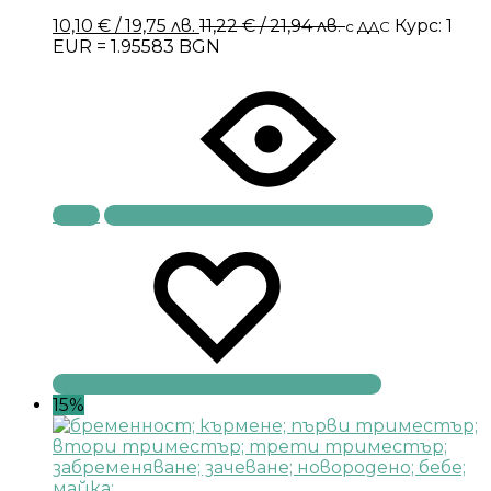
10,10
€
/ 19,75 лв.
11,22
€
/ 21,94 лв.
Курс: 1
с ДДС
EUR = 1.95583 BGN
Купи
15%