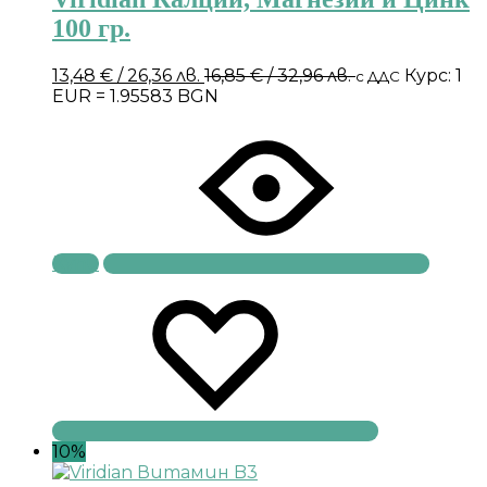
100 гр.
13,48
€
/ 26,36 лв.
16,85
€
/ 32,96 лв.
Курс: 1
с ДДС
EUR = 1.95583 BGN
Купи
10%