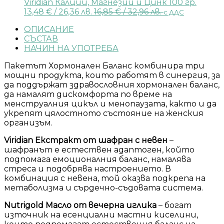
Viridian Калций, Магнезий и Цинк 100 гр.
13,48
€
/ 26,36 лв.
16,85
€
/ 32,96 лв.
с ДДС
ОПИСАНИЕ
СЪСТАВ
НАЧИН НА УПОТРЕБА
Пакетът Хормонален Баланс комбинира три
мощни продукта, които работят в синергия, за
да поддържат здравословния хормонален баланс,
да намалят дискомфорта по време на
менструалния цикъл и менопаузата, както и да
укрепят цялостното състояние на женския
организъм.
Viridian Екстракт от шафран с невен
–
шафранът е естествен адаптоген, който
подпомага емоционалния баланс, намалява
стреса и подобрява настроението. В
комбинация с невена, той оказва подкрепа на
метаболизма и сърдечно-съдовата система.
Nutrigold Масло от вечерна иглика
– богат
източник на есенциални мастни киселини,