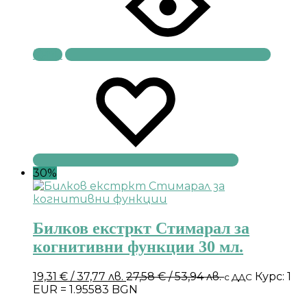
Купи
30%
Билков екстркт Стимарал за
когнитивни функции 30 мл.
19,31
€
/ 37,77 лв.
27,58
€
/ 53,94 лв.
Курс: 1
с ДДС
EUR = 1.95583 BGN