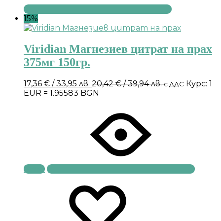
15%
Viridian Магнезиев цитрат на прах
375мг 150гр.
17,36
€
/ 33,95 лв.
20,42
€
/ 39,94 лв.
Курс: 1
с ДДС
EUR = 1.95583 BGN
Купи