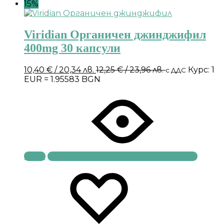
15%
Viridian Органичен джинджифил
400mg 30 капсули
10,40
€
/ 20,34 лв.
12,25
€
/ 23,96 лв.
Курс: 1
с ДДС
EUR = 1.95583 BGN
Купи