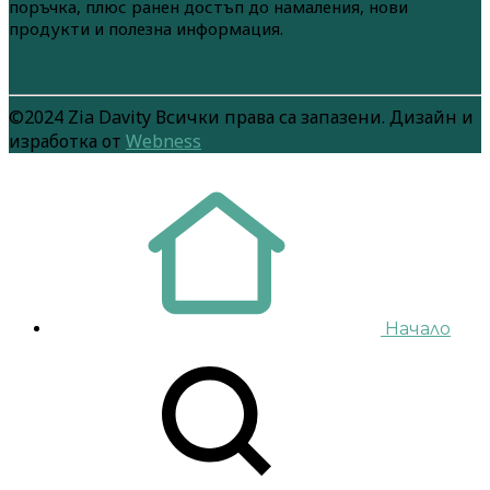
поръчка, плюс ранен достъп до намаления, нови
продукти и полезна информация.
©2024 Zia Davity Всички права са запазени. Дизайн и
изработка от
Webness
Начало