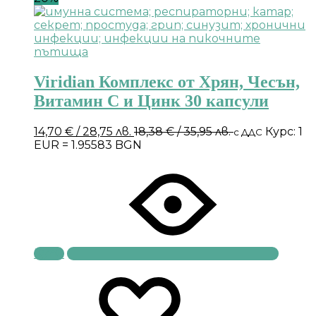
Viridian Комплекс от Хрян, Чесън,
Витамин С и Цинк 30 капсули
14,70
€
/ 28,75 лв.
18,38
€
/ 35,95 лв.
Курс: 1
с ДДС
EUR = 1.95583 BGN
Купи