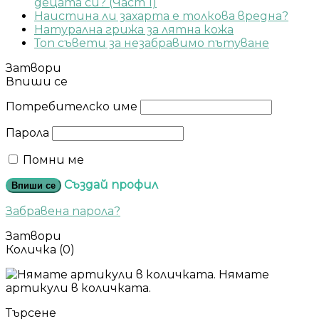
децата си? (Част 1)
Наистина ли захарта е толкова вредна?
Натурална грижа за лятна кожа
Топ съвети за незабравимо пътуване
Затвори
Впиши се
Потребителско име
Парола
Помни ме
Създай профил
Впиши се
Забравена парола?
Затвори
Количка
(0)
Нямате
артикули в количката.
Търсене