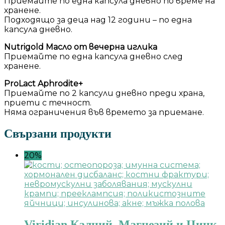
Приемайте по една капсула дневно по време на
хранене.
Подходящо за деца над 12 години – по една
капсула дневно.
Nutrigold Масло от вечерна иглика
Приемайте по една капсула дневно след
хранене.
ProLact Aphrodite+
Приемайте по 2 капсули дневно преди храна,
приети с течност.
Няма ограничения във времето за приемане.
Свързани продукти
20%
Viridian Калций, Магнезий и Цинк