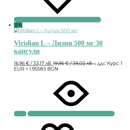
15%
Viridian L – Лизин 500 мг 30
капсули
16,96
€
/ 33,17 лв.
19,95
€
/ 39,02 лв.
Курс: 1
с ДДС
EUR = 1.95583 BGN
Купи