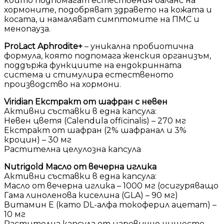
които подпомагат естествения баланс на
хормоните, подобряват здравето на кожата и
косата, и намаляват симптомите на ПМС и
менопауза.
ProLact Aphrodite+
– уникална пробиотична
формула, която подпомага женския организъм,
поддържа функциите на ендокринната
система и стимулира естественото
производство на хормони.
Viridian Екстракт от шафран с невен
Активни съставки в една капсула:
Невен цветя (Calendula officinalis) – 270 мг
Екстракт от шафран (2% шафранал и 3%
кроцин) – 30 мг
Растителна целулозна капсула
Nutrigold Масло от вечерна иглика
Активни съставки в една капсула:
Масло от вечерна иглика – 1000 мг (осигуряващо
Гама линоленова киселина (GLA) – 90 мг)
Витамин Е (като DL-алфа токоферил ацетат) –
10 мг
Растителна капсула от царевично нишесте,