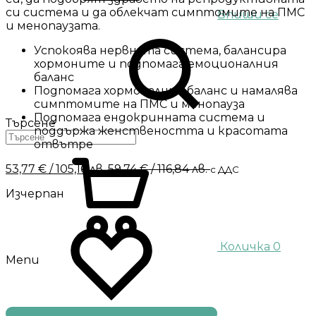
си система и да облекчат симптомите на ПМС
Впиши се
и менопаузата.
Успокоява нервната система, балансира
хормоните и подпомага емоционалния
баланс
Подпомага хормоналния баланс и намалява
симптомите на ПМС и менопауза
Подпомага ендокринната система и
Търсене
поддържа женствеността и красотата
отвътре
53,77
€
/ 105,16 лв.
59,74
€
/ 116,84 лв.
с ДДС
Изчерпан
Количка
0
Menu