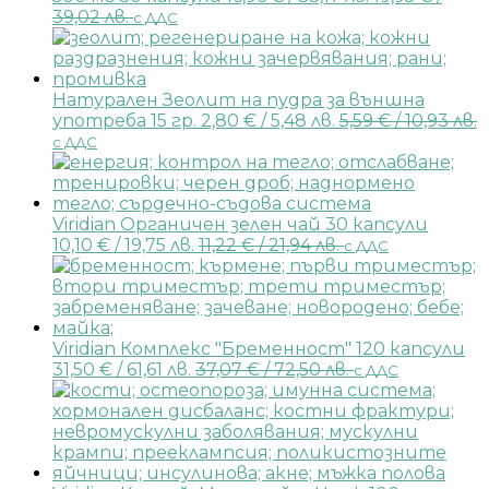
39,02 лв.
с ДДС
Натурален Зеолит на пудра за външна
употреба 15 гр.
2,80
€
/ 5,48 лв.
5,59
€
/ 10,93 лв.
с ДДС
Viridian Органичен зелен чай 30 капсули
10,10
€
/ 19,75 лв.
11,22
€
/ 21,94 лв.
с ДДС
Viridian Комплекс "Бременност" 120 капсули
31,50
€
/ 61,61 лв.
37,07
€
/ 72,50 лв.
с ДДС