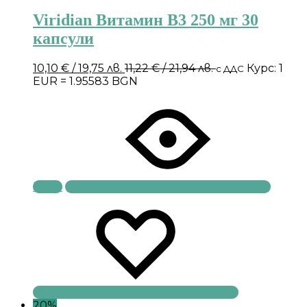
Viridian Витамин B3 250 мг 30
капсули
10,10
€
/ 19,75 лв.
11,22
€
/ 21,94 лв.
Курс: 1
с ДДС
EUR = 1.95583 BGN
Купи
20%