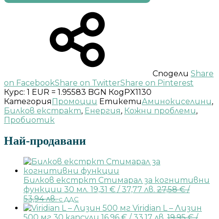
Сподели
Share
on Facebook
Share on Twitter
Share on Pinterest
Курс: 1 EUR = 1.95583 BGN
Код
PX1130
Категория
Промоции
Етикети
Аминокиселини
,
Билков екстракт
,
Енергия
,
Кожни проблеми
,
Пробиотик
Най-продавани
Билков екстркт Стимарал за когнитивни
функции 30 мл.
19,31
€
/ 37,77 лв.
27,58
€
/
53,94 лв.
с ДДС
Viridian L – Лизин
500 мг 30 капсули
16,96
€
/ 33,17 лв.
19,95
€
/