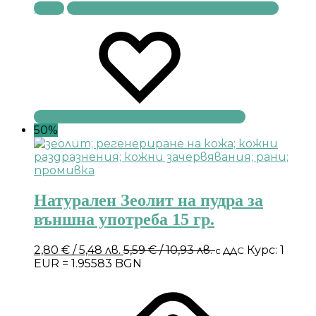
Купи
50%
Натурален Зеолит на пудра за
външна употреба 15 гр.
2,80
€
/ 5,48 лв.
5,59
€
/ 10,93 лв.
Курс: 1
с ДДС
EUR = 1.95583 BGN