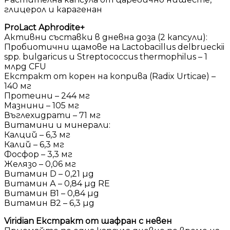
глицерол и карагенан
ProLact Aphrodite+
Активни съставки в дневна доза (2 капсули):
Пробиотични щамове на Lactobacillus delbrueckii
spp. bulgaricus и Streptococcus thermophilus – 1
млрд CFU
Екстракт от корен на коприва (Radix Urticae) –
140 мг
Протеини – 244 мг
Мазнини – 105 мг
Въглехидрати – 71 мг
Витамини и минерали:
Калций – 6,3 мг
Калий – 6,3 мг
Фосфор – 3,3 мг
Желязо – 0,06 мг
Витамин D – 0,21 µg
Витамин А – 0,84 µg RE
Витамин B1 – 0,84 µg
Витамин B2 – 6,3 µg
Viridian Екстракт от шафран с невен