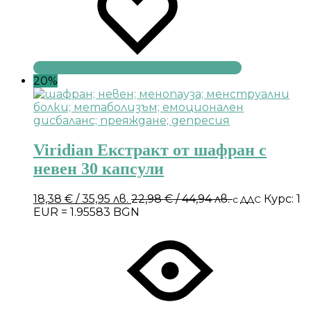
20%
Viridian Екстракт от шафран с
невен 30 капсули
18,38
€
/ 35,95 лв.
22,98
€
/ 44,94 лв.
Курс: 1
с ДДС
EUR = 1.95583 BGN