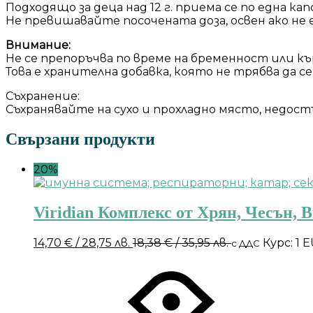
Подходящо за деца над 12 г. приема се по една ка
Не превишавайте посочената доза, освен ако не
Внимание:
Не се препоръчва по време на бременност или къ
Това е хранителна добавка, която не трябва да 
Съхранение:
Съхранявайте на сухо и прохладно място, недостъ
Свързани продукти
20%
Viridian Комплекс от Хрян, Чесън, 
14,70
€
/ 28,75 лв.
18,38
€
/ 35,95 лв.
Курс: 1 
с ДДС