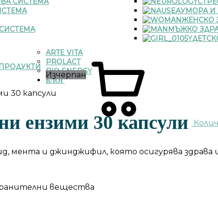
ВА СИСТЕМА
СТРЕ
ИСТЕМА
УМОРА И
ЖЕНСКО 
СИСТЕМА
МЪЖКО ЗДР
ДЕТСК
ARTE VITA
PROLACT
ПРОДУКТИ
BIO ENERGY
Изчерпан
БЛОГ
ми 30 капсули
ни ензими 30 капсули
Коли
, мента и джинджифил, която осигурява здрава и 
 хранителни вещества