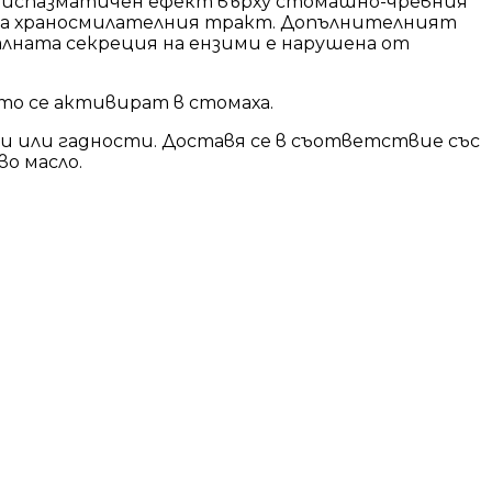
нтиспазматичен ефект върху стомашно-чревния
 на храносмилателния тракт. Допълнителният
алната секреция на ензими е нарушена от
ито се активират в стомаха.
и или гадности. Доставя се в съответствие със
о масло.