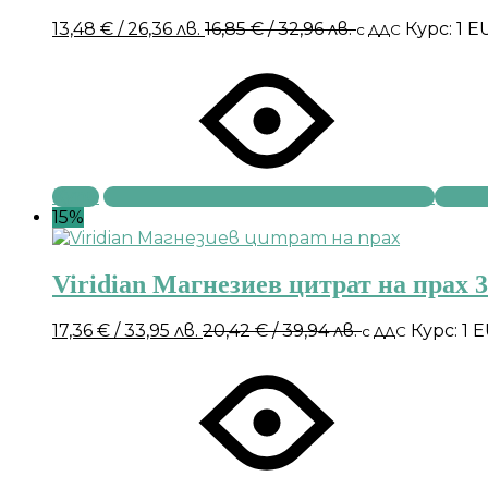
13,48
€
/ 26,36 лв.
16,85
€
/ 32,96 лв.
Курс: 1 E
с ДДС
Купи
15%
Viridian Магнезиев цитрат на прах 3
17,36
€
/ 33,95 лв.
20,42
€
/ 39,94 лв.
Курс: 1 
с ДДС