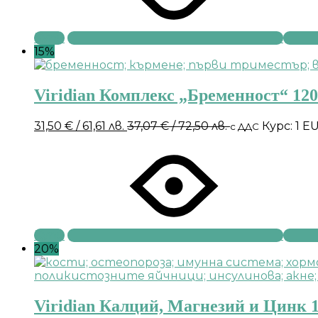
Купи
15%
Viridian Комплекс „Бременност“ 12
31,50
€
/ 61,61 лв.
37,07
€
/ 72,50 лв.
Курс: 1 E
с ДДС
Купи
20%
Viridian Калций, Магнезий и Цинк 1