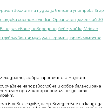
рален Зеолит на пудра за външна употреба 15 гр.
Viridian Органичен зелен чай 30
Viridian
лехидрати, фибри, протеини и мазнини.
ърчаване на здравословна и добре балансирана
 помагат при лошо храносмилане, докато
тракт.
а (чревни газове, напр. вследствие на кандида,