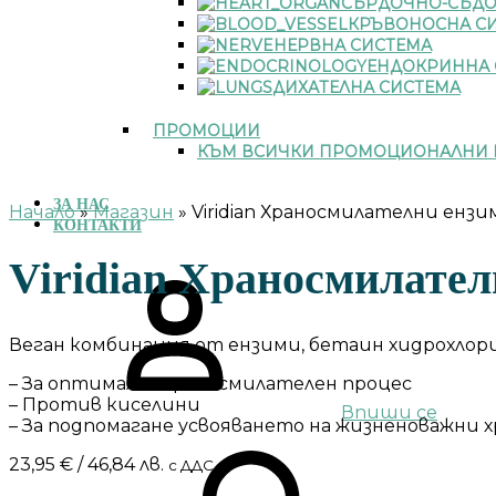
СЪРДОЧНО-СЪДО
КРЪВОНОСНА С
НЕРВНА СИСТЕМА
ЕНДОКРИННА 
ДИХАТЕЛНА СИСТЕМА
ПРОМОЦИИ
КЪМ ВСИЧКИ ПРОМОЦИОНАЛНИ 
ЗА НАС
Начало
»
Магазин
»
Viridian Храносмилателни ензи
КОНТАКТИ
Viridian Храносмилател
Веган комбинация от ензими, бетаин хидрохлорид
– За оптимален храносмилателен процес
– Против киселини
Впиши се
– За подпомагане усвояването на жизненоважни
23,95
€
/ 46,84 лв.
с ДДС