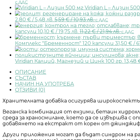
с ДДС
Viridian L – Лизин 50
2,80
€
/ 5,48 лв.
5,59
€
/ 10,93 лв.
с ДДС
капсули
10,10
€
/ 19,75 лв.
11,22
€
/ 21,94 лв.
с ДДС
Комплекс "Бременност" 120 капсули
31,50
€
/ 6
Viridian Калций, Магнезий и Цинк 100 гр.
13,48
ОПИСАНИЕ
СЪСТАВ
НАЧИН НА УПОТРЕБА
ОТЗИВИ (0)
Хранителната добавка осигурява широкоспектър
Веганска комбинация от ензими, бетаин хидрохл
среда за храносмилане, което да се извършва с
добавянето на екстракт от корен от джинджифи
Други приложения могат да бъдат синдром на разд