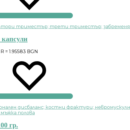
0 капсули
UR = 1.95583 BGN
00 гр.