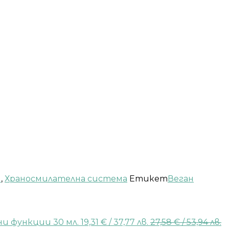
и
,
Храносмилателна система
Етикет
Веган
и функции 30 мл.
19,31
€
/ 37,77 лв.
27,58
€
/ 53,94 лв.