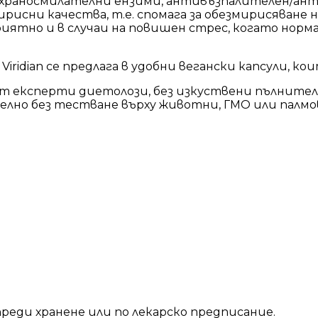
а храносмилателни ензими, антивъзпалителен/а
исни качества, т.е. спомага за обезмирисяване
иятно и в случаи на повишен стрес, когато норм
idian се предлага в удобни вегански капсули, ко
т експерти диетолози, без изкуствени пълнител
елно без тестване върху животни, ГМО или палмов
реди хранене или по лекарско предписание.