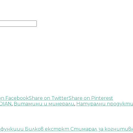
on Facebook
Share on Twitter
Share on Pinterest
IDIAN
,
Витамини и минерали
,
Натурални продукт
Билков екстркт Стимарал за когнитивн