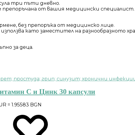
псула три пъти дневно.
 е препоръчана от вашия медицински специалист.
рмене, без препоръка от медицинско лице.
се използва като заместител на разнообразното хр
пно за деца.
Витамин С и Цинк 30 капсули
EUR = 1.95583 BGN