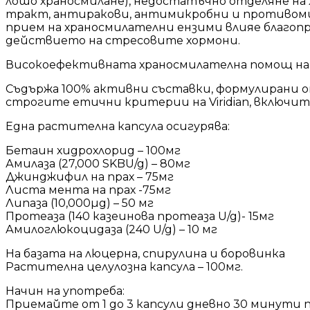
лошо храносмилане), недостатъчно отделяне н
тракт, антиракови, антимикробни и противомир
прием на храносмилателни ензими влияе благопр
действието на стресовите хормони.
Високоефективната храносмилателна помощ на Vir
Съдържа 100% активни съставки, формулирани о
строгите етични критерии на Viridian, включит
Една растителна капсула осигурява:
Бетаин хидрохлорид – 100мг
Амилаза (27,000 SKBU/g) – 80мг
Джинджифил на прах – 75мг
Листа мента на прах -75мг
Липаза (10,000µg) – 50 мг
Протеаза (140 казеинова протеаза U/g)- 15мг
Амилоглюкоцидаза (240 U/g) – 10 мг
На базата на люцерна, спирулина и боровинка
Растителна целулозна капсула – 100мг.
Начин на употреба:
Приемайте от 1 до 3 капсули дневно 30 минути п