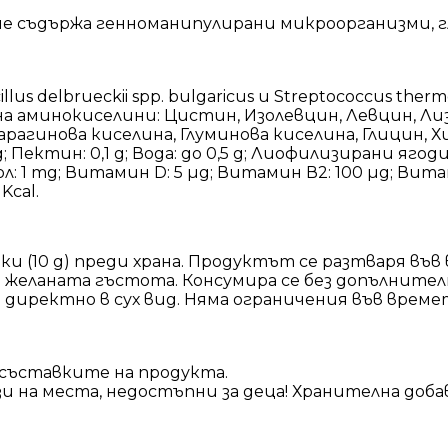
и не съдържа генноманипулирани микроорганизми, 
us delbrueckii spp. bulgaricus и Streptococcus the
 на аминокиселини: Цистин, Изолевцин, Левцин, Ли
арагинова киселина, Глуминова киселина, Глицин, 
 Пектин: 0,1 g; Вода: до 0,5 g; Лиофилизирани ягоди:
 Сол: 1 mg; Витамин D: 5 µg; Витамин В2: 100 µg; Вит
Kcal.
(10 g) преди храна. Продуктът се разтваря във в
 желаната гъстота. Консумира се без допълнител
директно в сух вид. Няма ограничения във времет
съставките на продукта.
зи на места, недостъпни за деца! Хранителна добав