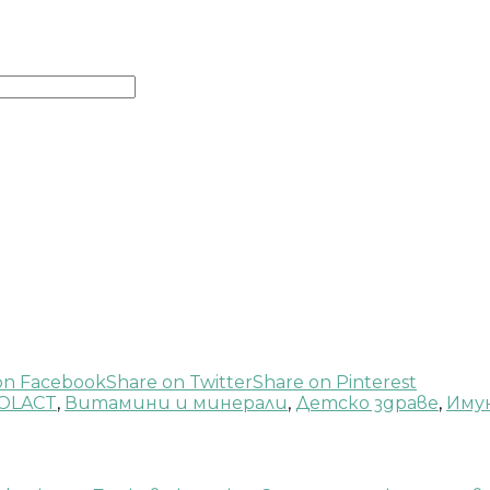
on Facebook
Share on Twitter
Share on Pinterest
OLACT
,
Витамини и минерали
,
Детско здраве
,
Иму