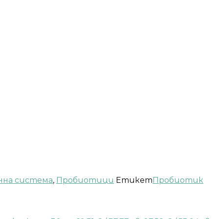
нна система
,
Пробиотици
Етикет
Пробиотик