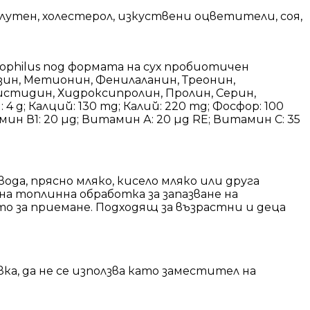
глутен, холестерол, изкуствени оцветители, соя,
rmophilus под формата на сух пробиотичен
зин, Метионин, Фенилаланин, Треонин,
Хистидин, Хидроксипролин, Пролин, Серин,
 4 g; Калций: 130 mg; Калий: 220 mg; Фосфор: 100
амин В1: 20 µg; Витамин А: 20 µg RE; Витамин C: 35
ода, прясно мляко, кисело мляко или друга
на топлинна обработка за запазване на
о за приемане. Подходящ за възрастни и деца
ка, да не се използва като заместител на