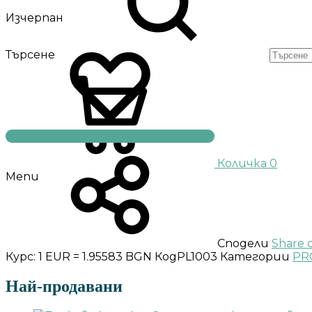
Изчерпан
Търсене
Количка
0
Menu
Сподели
Share 
Курс: 1 EUR = 1.95583 BGN
Код
PL1003
Категории
PR
Най-продавани