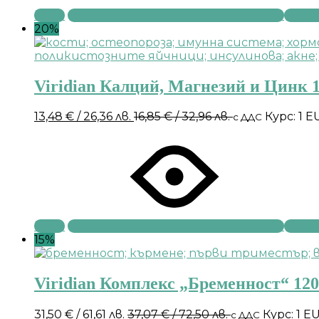
Купи
20%
Viridian Калций, Магнезий и Цинк 1
13,48
€
/ 26,36 лв.
16,85
€
/ 32,96 лв.
Курс: 1 E
с ДДС
Купи
15%
Viridian Комплекс „Бременност“ 12
31,50
€
/ 61,61 лв.
37,07
€
/ 72,50 лв.
Курс: 1 E
с ДДС