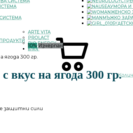
ВА СИСТЕМА
СТРЕ
ИСТЕМА
УМОРА И
ЖЕНСКО 
СИСТЕМА
МЪЖКО ЗДР
ДЕТСК
ARTE VITA
PROLACT
ПРОДУКТИ
BIO ENERGY
10%
Изчерпан
БЛОГ
а ягода 300 гр.
с вкус на ягода 300 гр.
Коли
е защитни сили