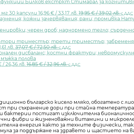
Билков екстркт Стимарал за когнитивн
0 мг 30 капсули
16,96
€
/ 33,17 лв.
19,95
€
/ 39,02 лв.
с ДДС
Нату
1,61 лв.
37,07
€
/ 72,50 лв.
с ДДС
€
/ 26,36 лв.
16,85
€
/ 32,96 лв.
с ДДС
адиционно българско кисело мляко, обогатено с л
т при съхранение дори при стайна температура.
ни бактерии постигат изключителна бионалично
чни фибри и жизненоважни витамини и микроелем
лнителна енергия както за техните физически, т
мула за поддържане на здравето и щастието на 