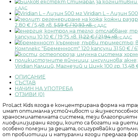
с ДДС
Viridian L – Лизин 50
2,80
€
/ 5,48 лв.
5,59
€
/ 10,93 лв.
с ДДС
капсули
10,10
€
/ 19,75 лв.
11,22
€
/ 21,94 лв.
с ДДС
Комплекс "Бременност" 120 капсули
31,50
€
/ 6
Viridian Калций, Магнезий и Цинк 100 гр.
13,48
ОПИСАНИЕ
СЪСТАВ
НАЧИН НА УПОТРЕБА
ОТЗИВИ (0)
ProLact Kids ягода е концентрирана форма на тр
имат оптимална устойчивост и жизнеспособнос
храносмилателната система, тези благоприят
лиофилизирани ягоди, които са богати на диети
особено полезни за децата, осигурявайки допъ
от пробиотици и натурални ягоди предлага фор