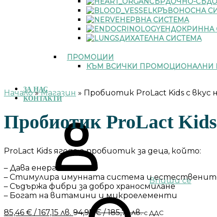
СЪРДОЧНО-СЪДО
КРЪВОНОСНА С
НЕРВНА СИСТЕМА
ЕНДОКРИННА 
ДИХАТЕЛНА СИСТЕМА
ПРОМОЦИИ
КЪМ ВСИЧКИ ПРОМОЦИОНАЛНИ 
ЗА НАС
Начало
»
Магазин
»
Пробиотик ProLact Kids с вкус н
КОНТАКТИ
Пробиотик ProLact Kids 
ProLact Kids ягода е пробиотик за деца, който:
– Дава енергия и сила
– Стимулира имунната система и естественит
Впиши се
– Съдържа фибри за добро храносмилане
– Богат на витамини и микроелементи
85,46
€
/ 167,15 лв.
94,95
€
/ 185,71 лв.
с ДДС