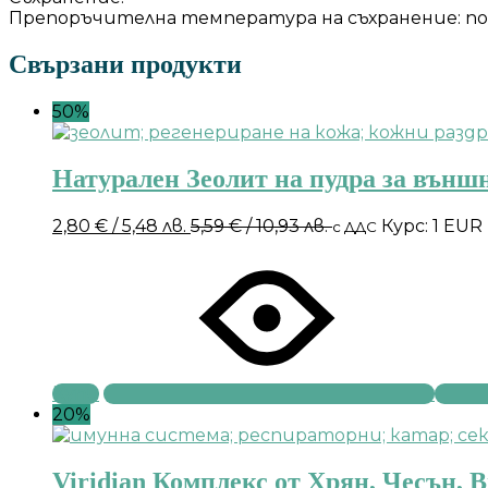
Препоръчителна температура на съхранение: под 
Свързани продукти
50%
Натурален Зеолит на пудра за външн
2,80
€
/ 5,48 лв.
5,59
€
/ 10,93 лв.
Курс: 1 EUR
с ДДС
Купи
20%
Viridian Комплекс от Хрян, Чесън, 