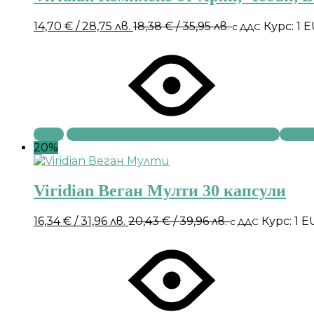
14,70
€
/ 28,75 лв.
18,38
€
/ 35,95 лв.
Курс: 1 
с ДДС
Купи
20%
Viridian Веган Мулти 30 капсули
16,34
€
/ 31,96 лв.
20,43
€
/ 39,96 лв.
Курс: 1 
с ДДС