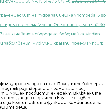
и функции 30 мл.
19,31
€
/ 37,77 лв.
27,58
€
/ 53,94 лв.
рален Зеолит на пудра за външна употреба 15 гр.
Viridian Органичен зелен чай 30
Viridian
иофилизирана ягода на прах. Полезните бактерии
 Веднъж разтворени и преминали през
ст и мощен пробиотичен ефект. Включените
енти, заедно с приятен вкус, се оказват
ака и за когнитивните функции. Комбинацията
вашите деца.