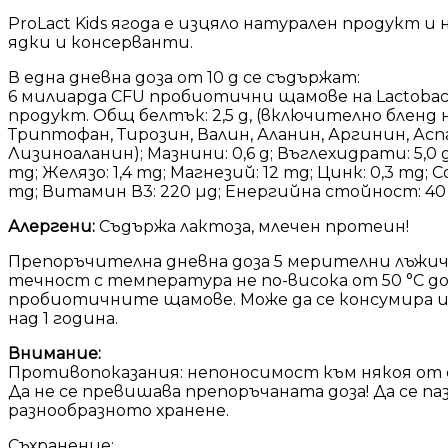
ProLact Kids ягода е изцяло натурален продукт 
ядки и консерванти.
В една дневна доза от 10 g се съдържат:
6 милиарда CFU пробиотични щамове на Lactobacill
продукт. Общ белтък: 2,5 g, (включително бленд
Триптофан, Тирозин, Валин, Аланин, Аргинин, Асп
Лизиноаланин); Мазнини: 0,6 g; Въглехидрати: 5,0 g;
mg; Желязо: 1,4 mg; Магнезий: 12 mg; Цинк: 0,3 mg;
mg; Витамин В3: 220 µg; Енергийна стойност: 40 
Алергени:
Съдържа лактоза, млечен протеин!
Препоръчителна дневна доза 5 мерителни лъжички 
течност с температура не по-висока от 50 °С до
пробиотичните щамове. Може да се консумира и 
над 1 година.
Внимание:
Противопоказания: непоносимост към някоя от 
Да не се превишава препоръчаната доза! Да се па
разнообразното хранене.
Съхранение: