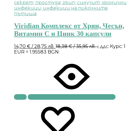
Viridian Комплекс от Хрян, Чесън,
Витамин С и Цинк 30 капсули
14,70
€
/ 28,75 лв.
18,38
€
/ 35,95 лв.
Курс: 1
с ДДС
EUR = 1.95583 BGN
Купи