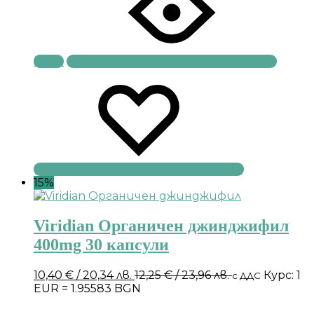
Купи
15%
Viridian Органичен джинджифил
400mg 30 капсули
10,40
€
/ 20,34 лв.
12,25
€
/ 23,96 лв.
Курс: 1
с ДДС
EUR = 1.95583 BGN