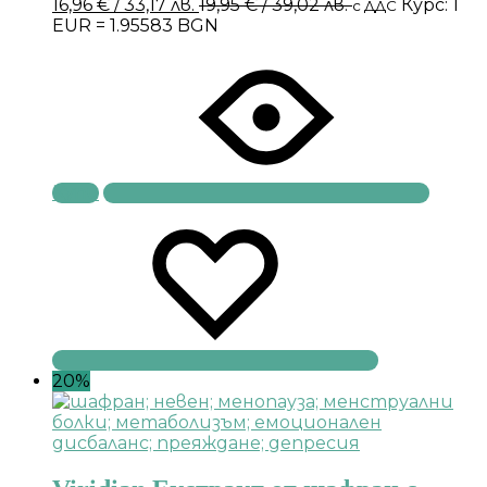
16,96
€
/ 33,17 лв.
19,95
€
/ 39,02 лв.
Курс: 1
с ДДС
EUR = 1.95583 BGN
Купи
20%