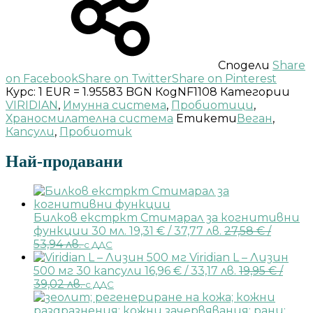
Сподели
Share
on Facebook
Share on Twitter
Share on Pinterest
Курс: 1 EUR = 1.95583 BGN
Код
NF1108
Категории
VIRIDIAN
,
Имунна система
,
Пробиотици
,
Храносмилателна система
Етикети
Веган
,
Капсули
,
Пробиотик
Най-продавани
Билков екстркт Стимарал за когнитивни
функции 30 мл.
19,31
€
/ 37,77 лв.
27,58
€
/
53,94 лв.
с ДДС
Viridian L – Лизин
500 мг 30 капсули
16,96
€
/ 33,17 лв.
19,95
€
/
39,02 лв.
с ДДС