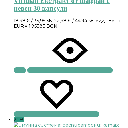
Viridian Екстракт от шафран с
невен 30 капсули
18,38
€
/ 35,95 лв.
22,98
€
/ 44,94 лв.
Курс: 1
с ДДС
EUR = 1.95583 BGN
Купи
20%