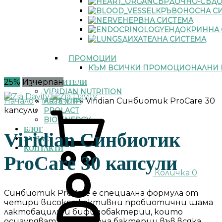
СЪРДОЧНО-СЪДО
КРЪВОНОСНА С
НЕРВНА СИСТЕМА
ЕНДОКРИННА 
ДИХАТЕЛНА СИСТЕМА
ПРОМОЦИИ
КЪМ ВСИЧКИ ПРОМОЦИОНАЛНИ 
25%
Изчерпан
ПРОИЗВОДИТЕЛИ
VIRIDIAN NUTRITION
Начало
»
Магазин
»
Viridian Синбиотик ProCare 30
ARTE VITA
капсули
PROLACT
BIO ENERGY
БЛОГ
Viridian Синбиотик
ЗА НАС
КОНТАКТИ
ProCare 30 капсули
Количка
0
Синбиотик ProCare е специална формула от
четири високоефективни пробиотични щама
лактобацили и бифидобактерии, които
осигуряват 12,5 милиона бактерии във всяка