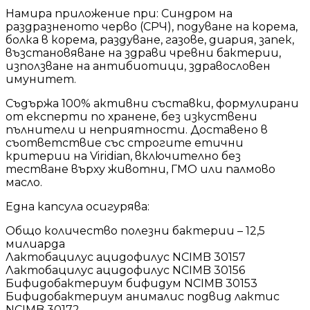
Намира приложение при: Синдром на
раздразненото черво (СРЧ), подуване на корема,
болка в корема, раздуване, газове, диария, запек,
възстановяване на здрави чревни бактерии,
използване на антибиотици, здравословен
имунитет.
Съдържа 100% активни съставки, формулирани
от експерти по хранене, без изкуствени
пълнители и неприятности. Доставено в
съответствие със строгите етични
критерии на Viridian, включително без
тестване върху животни, ГМО или палмово
масло.
Една капсула осигурява:
Общо количество полезни бактерии – 12,5
милиарда
Лактобацилус ацидофилус NCIMB 30157
Лактобацилус ацидофилус NCIMB 30156
Бифидобактериум бифидум NCIMB 30153
Бифидобактериум анималис подвид лактис
NCIMB 30172