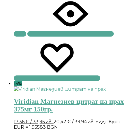
Купи
15%
Viridian Магнезиев цитрат на прах
375мг 150гр.
17,36
€
/ 33,95 лв.
20,42
€
/ 39,94 лв.
Курс: 1
с ДДС
EUR = 1.95583 BGN