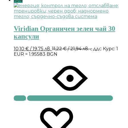
10%
Viridian Органичен зелен чай 30
капсули
10,10
€
/ 19,75 лв.
11,22
€
/ 21,94 лв.
Курс: 1
с ДДС
EUR = 1.95583 BGN
Купи