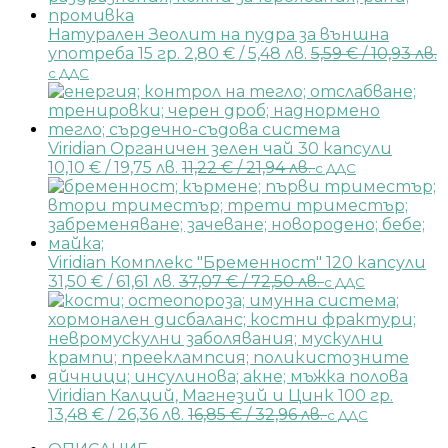
Натурален Зеолит на пудра за външна
употреба 15 гр.
2,80
€
/ 5,48 лв.
5,59
€
/ 10,93 лв.
с ДДС
Viridian Органичен зелен чай 30 капсули
10,10
€
/ 19,75 лв.
11,22
€
/ 21,94 лв.
с ДДС
Viridian Комплекс "Бременност" 120 капсули
31,50
€
/ 61,61 лв.
37,07
€
/ 72,50 лв.
с ДДС
Viridian Калций, Магнезий и Цинк 100 гр.
13,48
€
/ 26,36 лв.
16,85
€
/ 32,96 лв.
с ДДС