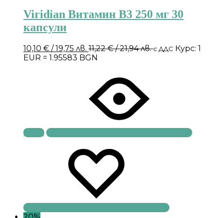
Viridian Витамин B3 250 мг 30
капсули
10,10
€
/ 19,75 лв.
11,22
€
/ 21,94 лв.
Курс: 1
с ДДС
EUR = 1.95583 BGN
Купи
20%