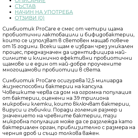
ОПИСАНИЕ
СЪСТАВ
НАЧИН НА УПОТРЕБА
ОТЗИВИ (0)
Синбиотик ProCare е смес от четири щама
пробиотични лактобацили и бифидобактерии,
които се използват в световен мащаб повече
от 15 години. Всеки щам е избран чрез уникален
процес, предназначен да идентифицира най-
силните и клинично ефективни пробиотични
щамове и е един от най-добре проучените
многощамови пробиотици в света.
Синбиотик ProCare осигурява 12,5 милиарда
жизнеспособни бактерии на капсула.
Човешките черва са дом на огромна популация
от бактерии, оценени на 39 трилиона
микробни клетки, които включват бактерии,
вируси и гъбички. Поради големия размер и
значението на чревните бактерии, тази
микробна популация може да се разглежда като
бактериален орган, приблизително с размера на
черния дроб и също толкова важен.