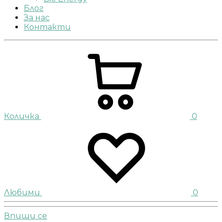
Блог
За нас
Контакти
Количка
0
Любими
0
Впиши се