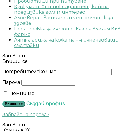
Пробиотици при пътуване
Куркумин: Антиоксидантът, който
предизвика голям интерес
Алое вера – вашият зимен спътник за
здраве
Подготовка за лятото: Как да влезем във
форма
Лятна грижа за кожата – 4 изненадващи
съставки
Затвори
Впиши се
Потребителско име
Парола
Помни ме
Създай профил
Впиши се
Забравена парола?
Затвори
Количка
(0)