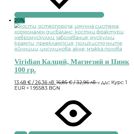
20%
Viridian Калций, Магнезий и Цинк
100 гр.
13,48
€
/ 26,36 лв.
16,85
€
/ 32,96 лв.
Курс: 1
с ДДС
EUR = 1.95583 BGN