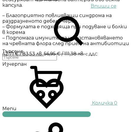
капсула.
Впиши се
– Благоприятно повлияващи синдрома на
раздразненото дебело черво
– Формулата е подходяща при подуване и болки
в корема
– Подпомага имунитета и възстановяването
на чревната флора след прием на антибиотици
Търсене
42,71
€
/ 83,53 лв.
56,95
€
/ 111,38 лв.
с ДДС
Изчерпан
Количка
0
Menu