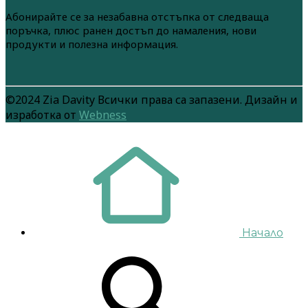
Абонирайте се за незабавна отстъпка от следваща
поръчка, плюс ранен достъп до намаления, нови
продукти и полезна информация.
©2024 Zia Davity Всички права са запазени. Дизайн и
изработка от
Webness
Начало