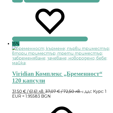
Купи
15%
Viridian Комплекс „Бременност“
120 капсули
31,50
€
/ 61,61 лв.
37,07
€
/ 72,50 лв.
Курс: 1
с ДДС
EUR = 1.95583 BGN