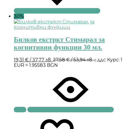
30%
Билков екстркт Стимарал за
когнитивни функции 30 мл.
19,31
€
/ 37,77 лв.
27,58
€
/ 53,94 лв.
Курс: 1
с ДДС
EUR = 1.95583 BGN
Купи