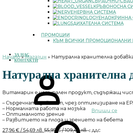
СЪРДОЧНО-СЪДО
КРЪВОНОСНА С
НЕРВНА СИСТЕМА
ЕНДОКРИННА 
ДИХАТЕЛНА СИСТЕМА
ПРОМОЦИИ
КЪМ ВСИЧКИ ПРОМОЦИОНАЛНИ 
ЗА НАС
Начало
»
Магазин
»
Натурална хранителна добавк
КОНТАКТИ
Натурална хранителна 
Витамарин е натурален продукт, съдържащ чист
– Сърдечната дейност, чрез оптимизиране на E
– Нормалната работа на мозъка
Впиши се
– Оптималното зрение
– Развитието на плода и зрението на бебета
27,96
€
/ 54,69 лв.
55,95
€
/ 109,43 лв.
с ДДС