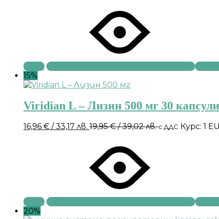
Купи
15%
Viridian L – Лизин 500 мг 30 капсул
16,96
€
/ 33,17 лв.
19,95
€
/ 39,02 лв.
Курс: 1 E
с ДДС
Купи
20%