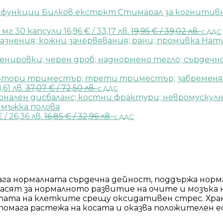
Билков екстркт Стимарал за когнитивн
0 мг 30 капсули
16,96
€
/ 33,17 лв.
19,95
€
/ 39,02 лв.
с ДДС
Нату
1,61 лв.
37,07
€
/ 72,50 лв.
с ДДС
€
/ 26,36 лв.
16,85
€
/ 32,96 лв.
с ДДС
а нормалната сърдечна дейност, поддържа нормал
сят за нормалното развитие на очите и мозъка на
итата на клетките срещу оксидативен стрес. Хр
дпомага растежа на косата и оказва положителен 