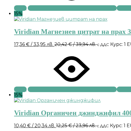
Купи
15%
Viridian Магнезиев цитрат на прах 3
17,36
€
/ 33,95 лв.
20,42
€
/ 39,94 лв.
Курс: 1 
с ДДС
Купи
15%
Viridian Органичен джинджифил 40
10,40
€
/ 20,34 лв.
12,25
€
/ 23,96 лв.
Курс: 1 
с ДДС