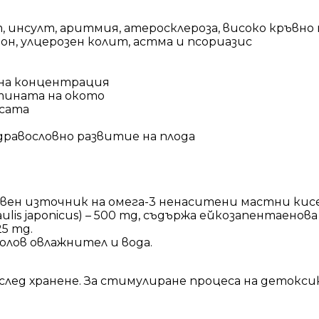
 инсулт, аритмия, атеросклероза, високо кръвно 
он, улцерозен колит, астма и псориазис
 на концентрация
тината на окото
осата
дравословно развитие на плода
ен източник на омега-3 ненаситени мастни кисел
is japonicus) – 500 mg, съдържа ейкозапентаенова к
25 mg.
лов овлажнител и вода.
я след хранене. За стимулиране процеса на детокс