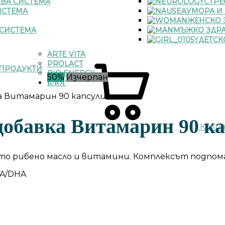
ВА СИСТЕМА
СТРЕ
ИСТЕМА
УМОРА И
ЖЕНСКО 
СИСТЕМА
МЪЖКО ЗДР
ДЕТСК
ARTE VITA
PROLACT
ПРОДУКТИ
BIO ENERGY
50%
Изчерпан
БЛОГ
а Витамарин 90 капсули
добавка Витамарин 90 к
Коли
о рибено масло и витамини. Комплексът подпома
PA/DHA