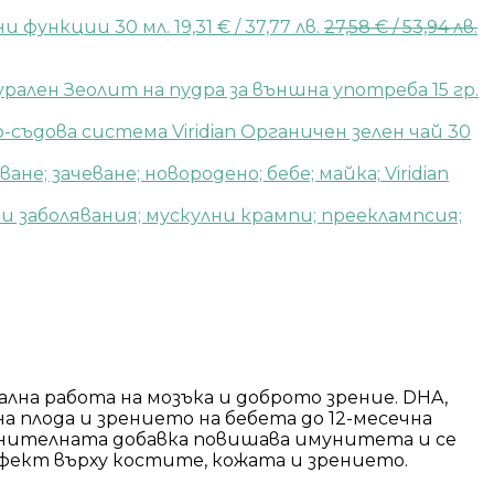
и функции 30 мл.
19,31
€
/ 37,77 лв.
27,58
€
/ 53,94 лв.
рален Зеолит на пудра за външна употреба 15 гр.
Viridian Органичен зелен чай 30
Viridian
на работа на мозъка и доброто зрение. DHA,
 плода и зрението на бебета до 12-месечна
анителната добавка повишава имунитета и се
ефект върху костите, кожата и зрението.