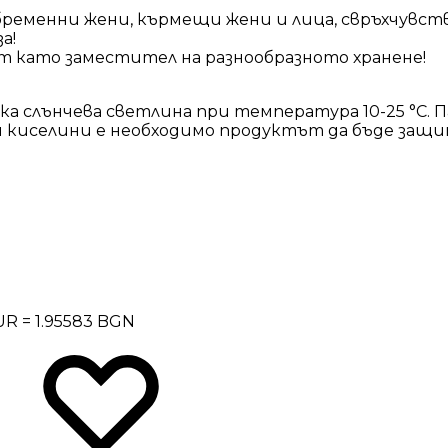
 бременни жени, кърмещи жени и лица, свръхчувс
а!
т като заместител на разнообразното хранене!
яка слънчева светлина при температура 10-25 °C. 
киселини е необходимо продуктът да бъде защи
EUR = 1.95583 BGN