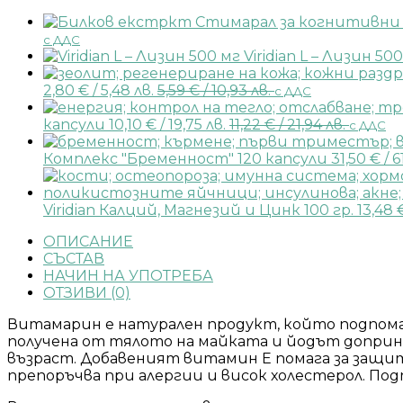
с ДДС
Viridian L – Лизин 50
2,80
€
/ 5,48 лв.
5,59
€
/ 10,93 лв.
с ДДС
капсули
10,10
€
/ 19,75 лв.
11,22
€
/ 21,94 лв.
с ДДС
Комплекс "Бременност" 120 капсули
31,50
€
/ 6
Viridian Калций, Магнезий и Цинк 100 гр.
13,48
ОПИСАНИЕ
СЪСТАВ
НАЧИН НА УПОТРЕБА
ОТЗИВИ (0)
Витамарин е натурален продукт, който подпомаг
получена от тялото на майката и йодът доприна
възраст. Добавеният витамин Е помага за защ
препоръчва при алергии и висок холестерол. По