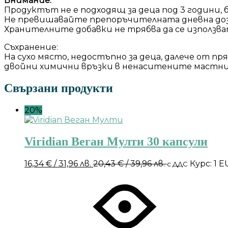
Внимание:
Продуктът не е подходящ за деца под 3 години,
Не превишавайте препоръчителната дневна доз
Хранителните добавки не трябва да се използва
Съхранение:
На сухо място, недостъпно за деца, далече от пр
двойни химични връзки в ненаситените мастни 
Свързани продукти
20%
Viridian Веган Мулти 30 капсули
16,34
€
/ 31,96 лв.
20,43
€
/ 39,96 лв.
Курс: 1 
с ДДС