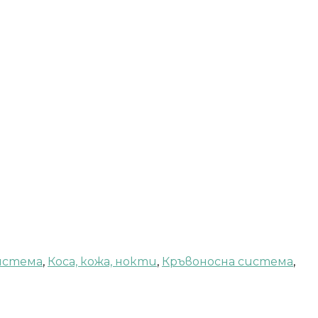
истема
,
Коса, кожа, нокти
,
Кръвоносна система
,