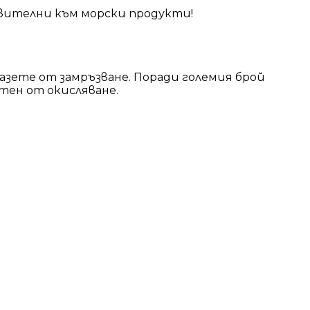
твителни към морски продукти!
Пазете от замръзване. Поради големия брой
тен от окисляване.