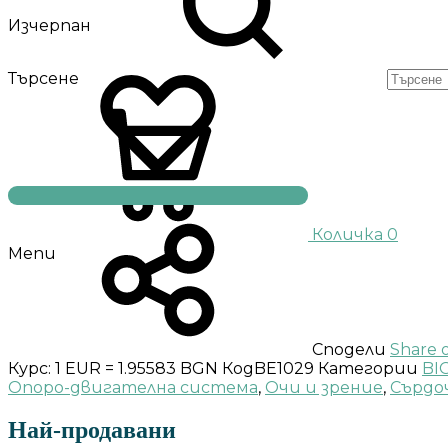
Изчерпан
Търсене
Количка
0
Menu
Сподели
Share 
Курс: 1 EUR = 1.95583 BGN
Код
BE1029
Категории
BI
Опоро-двигателна система
,
Очи и зрение
,
Сърдо
Най-продавани