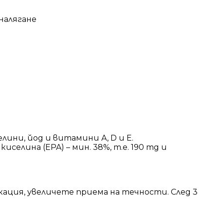
налягане
ини, йод и витамини А, D и Е.
иселина (EPA) – мин. 38%, т.е. 190 mg и
икация, увеличете приема на течности. След 3