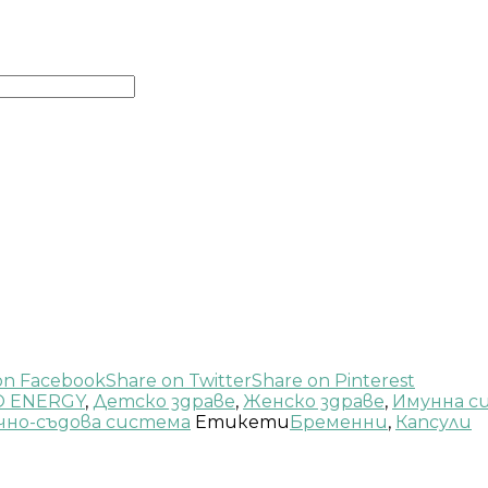
on Facebook
Share on Twitter
Share on Pinterest
O ENERGY
,
Детско здраве
,
Женско здраве
,
Имунна с
чно-съдова система
Етикети
Бременни
,
Капсули