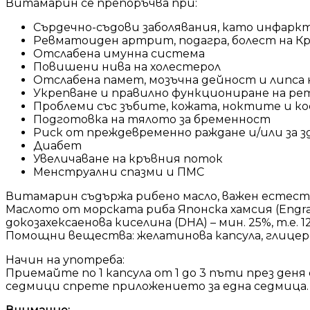
Витамарин се препоръчва при:
Сърдечно-съдови заболявания, като инфаркт,
Ревматоиден артрит, подагра, болест на Кр
Отслабена имунна система
Повишени нива на холестерол
Отслабена памет, мозъчна дейност и липса
Укрепване и правилно функциониране на ре
Проблеми със зъбите, кожата, ноктите и к
Подготовка на тялото за бременност
Риск от преждевременно раждане и/или за з
Диабет
Увеличаване на кръвния поток
Менструални спазми и ПМС
Витамарин съдържа рибено масло, важен естеств
Маслото от морската риба Японска хамсия (Engraul
докозахексаенова киселина (DHA) – мин. 25%, т.е. 1
Помощни вещества: желатинова капсула, глицеро
Начин на употреба:
Приемайте по 1 капсула от 1 до 3 пъти през ден
седмици спрете приложението за една седмица.