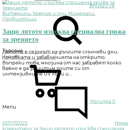
Впиши се
Витамини
,
Зрение и очи
,
Минерали
,
Пробиотици
Защо лятото изисква специална грижа
за зрението
Търсене
Лятото е сезонът на дългите слънчеви дни,
почивката и забавленията на открито.
Въпреки това, мнозина от нас забравят колко
важно е да защитим очите си от
интензивните UV лъчи и…
Количка
0
Menu
01/07/2025
Няма
коментари
за Защо лятото изисква специална