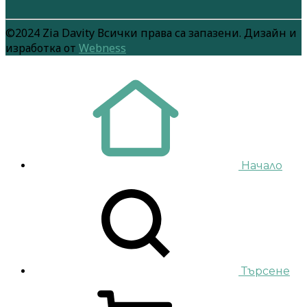
©2024 Zia Davity Всички права са запазени. Дизайн и
изработка от
Webness
Начало
Търсене