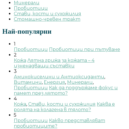
Минерали
Пробиотици
Стави, кости и сухожилия
Стомашно-чревен тракт
Най-популярни
1
Пробиотици
Пробиотици при пътуване
2
Кожа
Лятна грижа за кожата – 4
изненадващи съставки
3
Аминокиселини и Антиоксиданти
,
Витамини
,
Енергия
,
Минерали
,
Пробиотици
Как да поддържаме фокус и
памет през лятото?
4
Кожа
,
Стави, кости и сухожилия
Каква е
ролята на колагена в тялото?
5
Пробиотици
Какво представляват
пробиотиците?