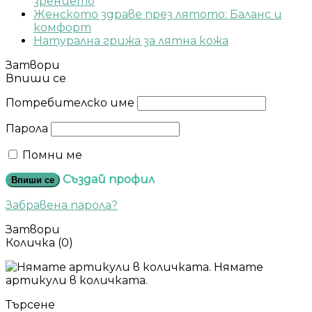
зрението
Женското здраве през лятото: Баланс и
комфорт
Натурална грижа за лятна кожа
Затвори
Впиши се
Потребителско име
Парола
Помни ме
Създай профил
Впиши се
Забравена парола?
Затвори
Количка
(0)
Нямате
артикули в количката.
Търсене