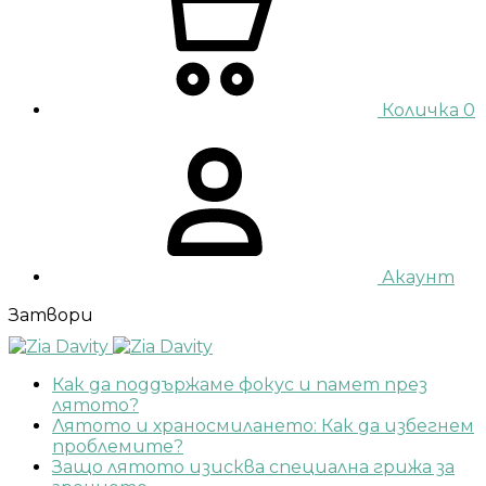
Количка
0
Акаунт
Затвори
Как да поддържаме фокус и памет през
лятото?
Лятото и храносмилането: Как да избегнем
проблемите?
Защо лятото изисква специална грижа за