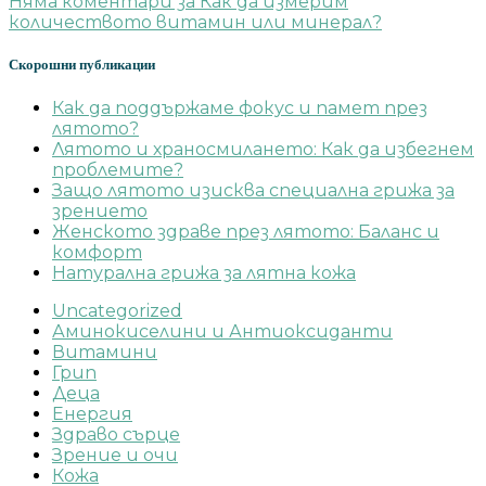
Няма коментари
за Как да измерим
количеството витамин или минерал?
Скорошни публикации
Как да поддържаме фокус и памет през
лятото?
Лятото и храносмилането: Как да избегнем
проблемите?
Защо лятото изисква специална грижа за
зрението
Женското здраве през лятото: Баланс и
комфорт
Натурална грижа за лятна кожа
Uncategorized
Аминокиселини и Антиоксиданти
Витамини
Грип
Деца
Енергия
Здраво сърце
Зрение и очи
Кожа