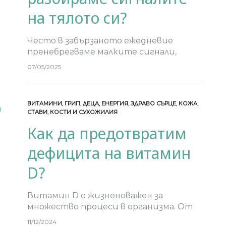
на тялото си?
Често в забързаното ежедневие
пренебрегваме малките сигнали,
които ни изпраща тялото. Умора,
07/05/2025
болки в ставите, раздразнена кожа,
чести настинки или затруднено
дишане – всички те са начин, по който
ВИТАМИНИ
,
ГРИП
,
ДЕЦА
,
ЕНЕРГИЯ
,
ЗДРАВО СЪРЦЕ
,
КОЖА
,
организмът…
СТАВИ, КОСТИ И СУХОЖИЛИЯ
Как да предотвратим
дефицита на витамин
D?
Витамин D е жизненоважен за
множество процеси в организма. От
поддържането на здрави кости до
11/12/2024