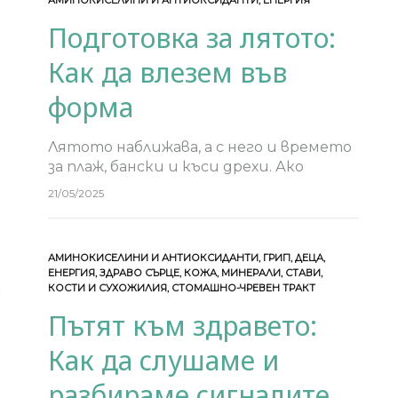
АМИНОКИСЕЛИНИ И АНТИОКСИДАНТИ
,
ЕНЕРГИЯ
Подготовка за лятото:
Как да влезем във
форма
Лятото наближава, а с него и времето
за плаж, бански и къси дрехи. Ако
искате да се чувствате уверени в
21/05/2025
кожата си и да сте в добра физическа
форма, сега…
АМИНОКИСЕЛИНИ И АНТИОКСИДАНТИ
,
ГРИП
,
ДЕЦА
,
ЕНЕРГИЯ
,
ЗДРАВО СЪРЦЕ
,
КОЖА
,
МИНЕРАЛИ
,
СТАВИ,
КОСТИ И СУХОЖИЛИЯ
,
СТОМАШНО-ЧРЕВЕН ТРАКТ
Пътят към здравето:
Как да слушаме и
разбираме сигналите