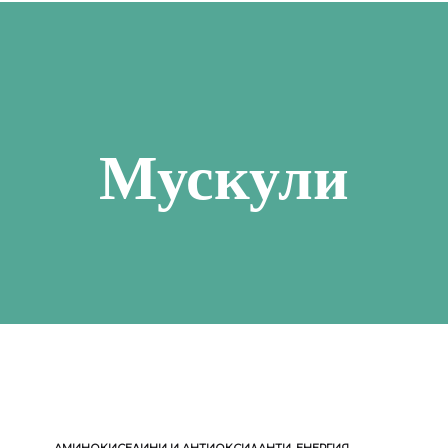
СТРЕС, СЪН И ПАМЕТ
СУПЕРХР
АПИТЕРАПИЯ
ОРА И ОТПАДНАЛОСТ
КОЗМЕТИКА
НСКО ЗДРАВЕ
Мускули
О ЗДРАВЕ
ДЕТСКО ЗДРАВЕ