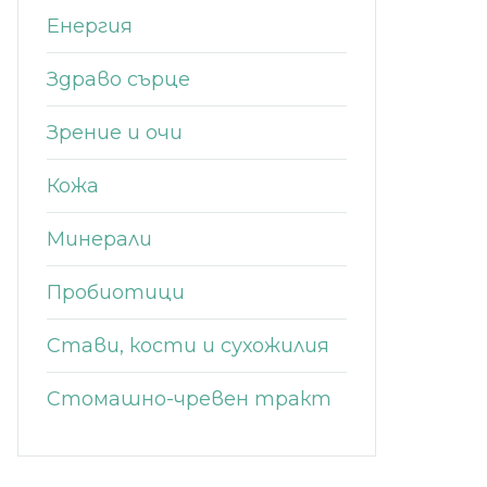
Енергия
Здраво сърце
Зрение и очи
Кожа
Минерали
Пробиотици
Стави, кости и сухожилия
Стомашно-чревен тракт