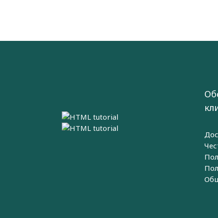
Об
кл
Дос
Чес
Пол
Пол
Общ