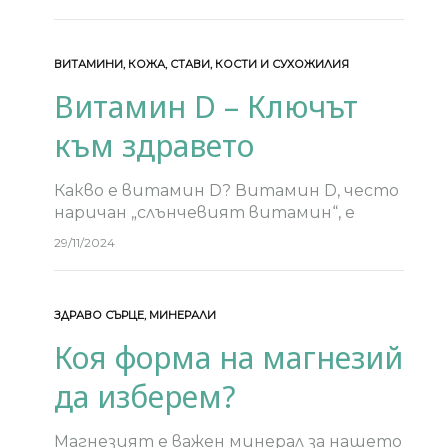
подкрепата на имунната система и
мозъчните функции, неговата роля е
неоспорима. Чрез информираност и
ВИТАМИНИ
,
КОЖА
,
СТАВИ, КОСТИ И СУХОЖИЛИЯ
съзнателни…
Витамин D – Ключът
към здравето
Какво е витамин D? Витамин D, често
наричан „слънчевият витамин“, е
жизненоважен за нашето здраве.
29/11/2024
Въпреки че се нарича витамин, той
функционира повече като хормон.
Тялото ни може да го…
ЗДРАВО СЪРЦЕ
,
МИНЕРАЛИ
Коя форма на магнезий
да изберем?
Магнезият е важен минерал за нашето