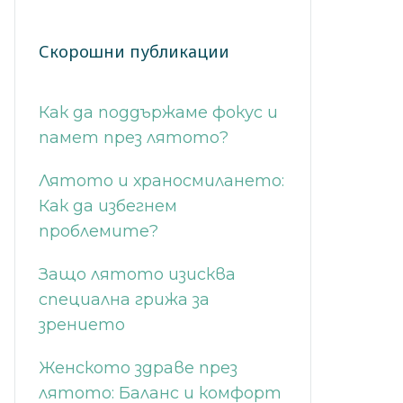
Скорошни публикации
Как да поддържаме фокус и
памет през лятото?
Лятото и храносмилането:
Как да избегнем
проблемите?
Защо лятото изисква
специална грижа за
зрението
Женското здраве през
лятото: Баланс и комфорт