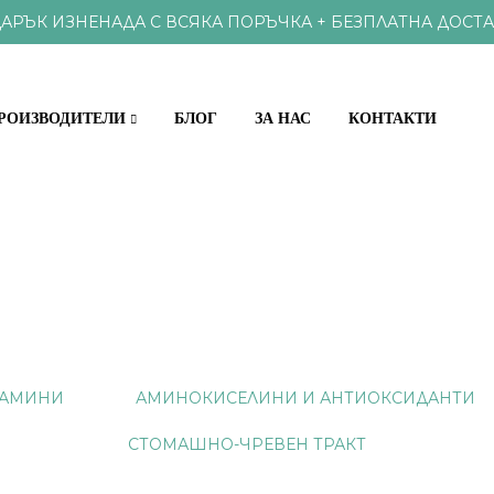
АРЪК ИЗНЕНАДА С ВСЯКА ПОРЪЧКА + БЕЗПЛАТНА ДОСТА
РОИЗВОДИТЕЛИ
БЛОГ
ЗА НАС
КОНТАКТИ
КЪЩИ
ХРАНИ И ВИТАМИНИ
ОКС И ПАРАЗИТИ
ПРОБИОТИЦИ
 ЗРЕНИЕ
ВИТАМИНИ И
АМИНИ
АМИНОКИСЕЛИНИ И АНТИОКСИДАНТИ
АМИНОКИСЕЛИНИ И АНТ
И, НОС, ГЪРЛО
СТОМАШНО-ЧРЕВЕН ТРАКТ
, НОКТИ
НАТУРАЛНИ П
СТЕМА