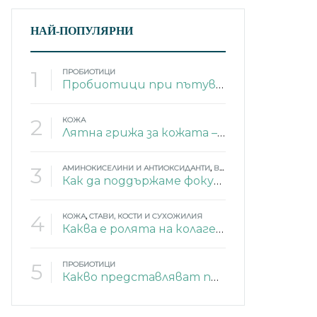
НАЙ-ПОПУЛЯРНИ
1
ПРОБИОТИЦИ
Пробиотици при пътуване
2
КОЖА
Лятна грижа за кожата – 4 изненадващи съставки
3
АМИНОКИСЕЛИНИ И АНТИОКСИДАНТИ
,
ВИТАМИНИ
,
ЕНЕРГИЯ
,
МИ
Как да поддържаме фокус и памет през лятото?
4
КОЖА
,
СТАВИ, КОСТИ И СУХОЖИЛИЯ
Каква е ролята на колагена в тялото?
5
ПРОБИОТИЦИ
Какво представляват пробиотиците?