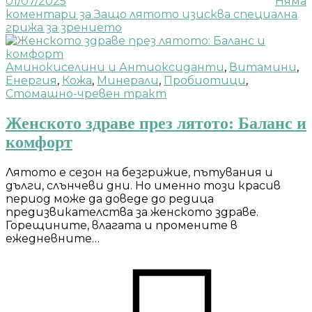
01/07/2025
Няма
коментари
за Защо лятото изисква специална
грижа за зрението
Аминокиселини и Антиоксиданти
,
Витамини
,
Енергия
,
Кожа
,
Минерали
,
Пробиотици
,
Стомашно-чревен тракт
Женското здраве през лятото: Баланс и
комфорт
Лятото е сезон на безгрижие, пътувания и
дълги, слънчеви дни. Но именно този красив
период може да доведе до редица
предизвикателства за женското здраве.
Горещините, влагата и промените в
ежедневните…