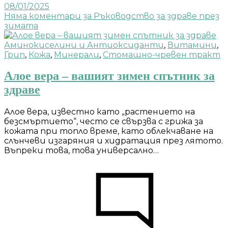
08/01/2025
Няма коментари
за Ръководство за здраве през
зимата
Аминокиселини и Антиоксиданти
,
Витамини
,
Грип
,
Кожа
,
Минерали
,
Стомашно-чревен тракт
Алое вера – вашият зимен спътник за
здраве
Алое вера, известно като „растението на
безсмъртието“, често се свързва с грижа за
кожата при топло време, като облекчаване на
слънчеви изгаряния и хидратация през лятото.
Въпреки това, това универсално…