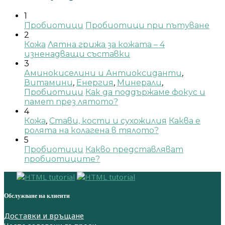
1
Пробиотици
Пробиотици при пътуване
2
Кожа
Лятна грижа за кожата – 4
изненадващи съставки
3
Аминокиселини и Антиоксиданти
,
Витамини
,
Енергия
,
Минерали
,
Пробиотици
Как да поддържаме фокус и
памет през лятото?
4
Кожа
,
Стави, кости и сухожилия
Каква е
ролята на колагена в тялото?
5
Пробиотици
Какво представляват
пробиотиците?
Обслужване на клиенти
Доставки и връщане