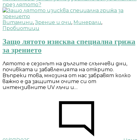
през лятото?
Витамини
,
Зрение и очи
,
Минерали
,
Пробиотици
Защо лятото изисква специална грижа
за зрението
Лятото е сезонът на дългите слънчеви дни,
почивката и забавленията на открито.
Въпреки това, мнозина от нас забравят колко
важно е да защитим очите си от
интензивните UV лъчи и…