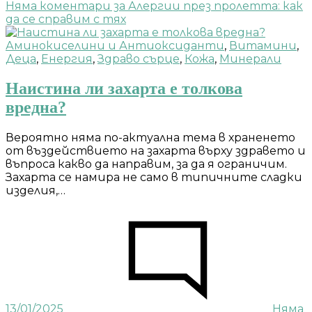
Няма коментари
за Алергии през пролетта: как
да се справим с тях
Аминокиселини и Антиоксиданти
,
Витамини
,
Деца
,
Енергия
,
Здраво сърце
,
Кожа
,
Минерали
Наистина ли захарта е толкова
вредна?
Вероятно няма по-актуална тема в храненето
от въздействието на захарта върху здравето и
въпроса какво да направим, за да я ограничим.
Захарта се намира не само в типичните сладки
изделия,…
13/01/2025
Няма