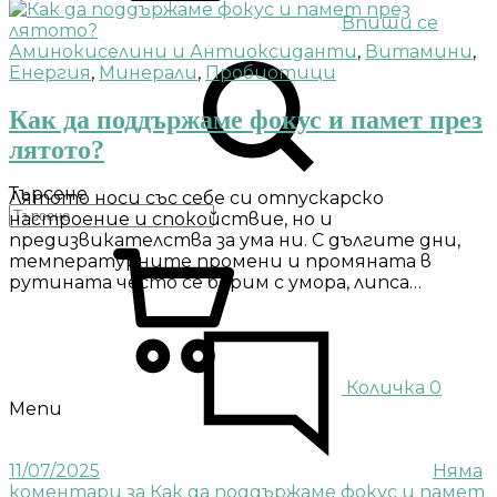
Впиши се
Аминокиселини и Антиоксиданти
,
Витамини
,
Енергия
,
Минерали
,
Пробиотици
Как да поддържаме фокус и памет през
лятото?
Търсене
Лятото носи със себе си отпускарско
настроение и спокойствие, но и
предизвикателства за ума ни. С дългите дни,
температурните промени и промяната в
рутината често се борим с умора, липса…
Количка
0
Menu
11/07/2025
Няма
коментари
за Как да поддържаме фокус и памет