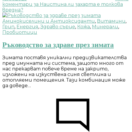
коментари
за Наистина ли захарта е толкова
вредна?
Аминокиселини и Антиоксиданти
,
Витамини
,
Грип
,
Енергия
,
Здраво сърце
,
Кожа
,
Минерали
,
Пробиотици
Ръководство за здраве през зимата
Зимата поставя уникални предизвикателства
пред имунната ни система, защото много от
нас прекарват повече време на закрито,
изложени на изкуствена синя светлина и
отопляеми помещения. Тази комбинация може
да доведе…