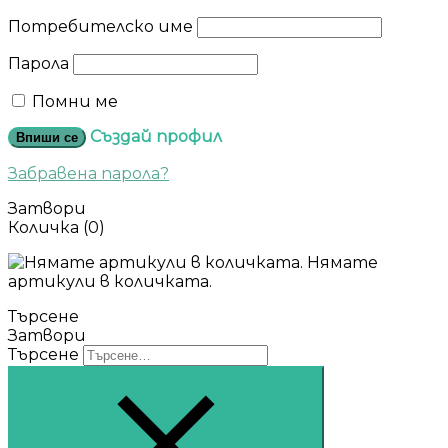
Потребителско име
Парола
Помни ме
Създай профил
Впиши се
Забравена парола?
Затвори
Количка
(0)
Нямате
артикули в количката.
Търсене
Затвори
Търсене