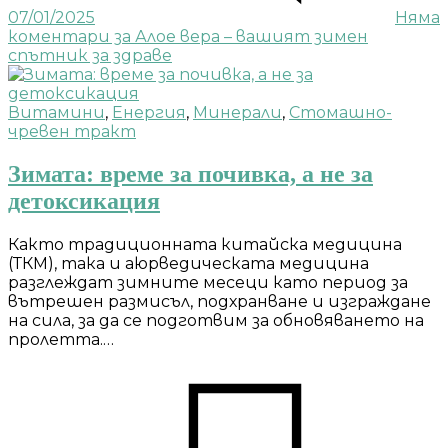
07/01/2025
Няма
коментари
за Алое вера – вашият зимен
спътник за здраве
Витамини
,
Енергия
,
Минерали
,
Стомашно-
чревен тракт
Зимата: време за почивка, а не за
детоксикация
Както традиционната китайска медицина
(ТКМ), така и аюрведическата медицина
разглеждат зимните месеци като период за
вътрешен размисъл, подхранване и изграждане
на сила, за да се подготвим за обновяването на
пролетта.…