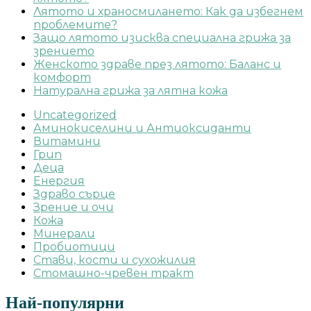
Лятото и храносмилането: Как да избегнем
проблемите?
Защо лятото изисква специална грижа за
зрението
Женското здраве през лятото: Баланс и
комфорт
Натурална грижа за лятна кожа
Uncategorized
Аминокиселини и Антиоксиданти
Витамини
Грип
Деца
Енергия
Здраво сърце
Зрение и очи
Кожа
Минерали
Пробиотици
Стави, кости и сухожилия
Стомашно-чревен тракт
Най-популярни