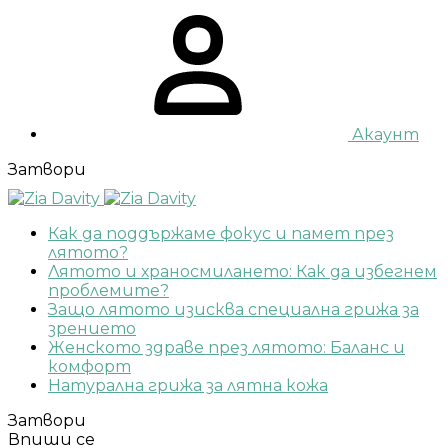
Акаунт
Затвори
Как да поддържаме фокус и памет през
лятото?
Лятото и храносмилането: Как да избегнем
проблемите?
Защо лятото изисква специална грижа за
зрението
Женското здраве през лятото: Баланс и
комфорт
Натурална грижа за лятна кожа
Затвори
Впиши се