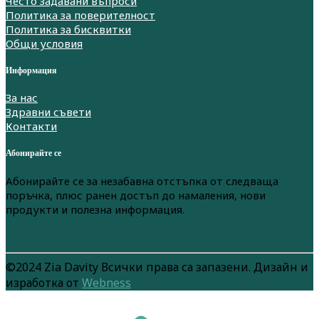
Често задавани въпроси
Политика за поверителност
Политика за бисквитки
Общи условия
Информация
За нас
Здравни съвети
Контакти
Абонирайте се
Абонирайте се за незабавна отстъпка от следваща
поръчка, плюс ранен достъп до намаления, нови
продукти и полезна информация.
©2024 Zia Davity Всички права са запазени. Дизайн и
изработка от
Webness