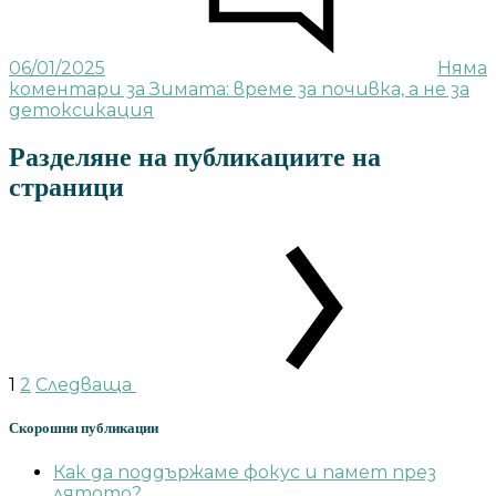
06/01/2025
Няма
коментари
за Зимата: време за почивка, а не за
детоксикация
Разделяне на публикациите на
страници
1
2
Следваща
Скорошни публикации
Как да поддържаме фокус и памет през
лятото?